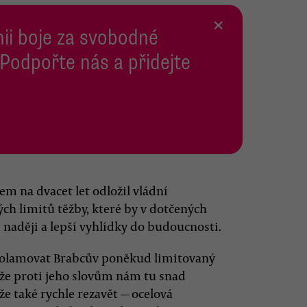
×
inii boje za svobodné
 Podpořte nás a přidejte
 na dvacet let odložil vládní
ch limitů těžby, které by v dotčených
naději a lepší vyhlídky do budoucnosti.
í prolamovat Brabcův poněkud limitovaný
že proti jeho slovům nám tu snad
e také rychle rezavět — ocelová