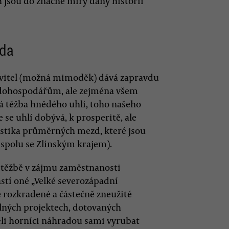
h jsou do značné míry dány historií
ída
tavitel (možná mimoděk) dává zapravdu
dohospodářům, ale zejména všem
vá těžba hnědého uhlí, toho našeho
 se uhlí dobývá, k prosperitě, ale
istika průměrných mezd, které jsou
(spolu se Zlínským krajem).
 těžbě v zájmu zaměstnanosti
ástí oné „Velké severozápadní
ě rozkradené a částečně zneužité
slných projektech, dotovaných
li horníci náhradou sami vyrubat