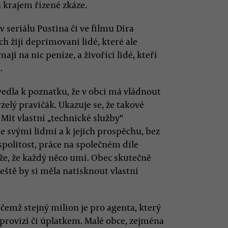
 krajem řízené zkáze.
v seriálu Pustina či ve filmu Díra
 žijí deprimovaní lidé, které ale
jí na nic peníze, a živořící lidé, kteří
.
vedla k poznatku, že v obci má vládnout
zelý pravičák. Ukazuje se, že takové
 Mít vlastní „technické služby“
se svými lidmi a k jejich prospěchu, bez
spolitost, práce na společném díle
áže, že každý něco umí. Obec skutečně
 Ještě by si měla natisknout vlastní
ičemž stejný milion je pro agenta, který
provizí či úplatkem. Malé obce, zejména