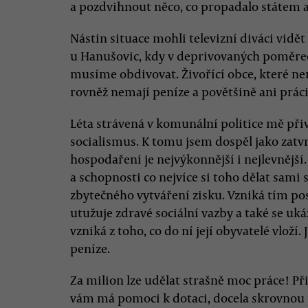
a pozdvihnout něco, co propadalo státem a
Nástin situace mohli televizní diváci vidět 
u Hanušovic, kdy v deprivovaných poměrech
musíme obdivovat. Živořící obce, které nema
rovněž nemají peníze a povětšině ani práci
Léta strávená v komunální politice mě při
socialismus. K tomu jsem dospěl jako zatvr
hospodaření je nejvýkonnější i nejlevnější.
a schopnosti co nejvíce si toho dělat sami 
zbytečného vytváření zisku. Vzniká tím po
utužuje zdravé sociální vazby a také se uk
vzniká z toho, co do ní její obyvatelé vloží.
peníze.
Za milion lze udělat strašně moc práce! Př
vám má pomoci k dotaci, docela skrovnou 