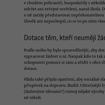
v chudém pohraničí, hospodařily s několika 
udržet ani veřejné osvětlení, natož škola. D
o ně začaly představovat nepřekonatelnou 
člověk ani nepochopil, co se to po něm vlas
Dotace těm, kteří neumějí žá
Podle mého by bylo spravedlivější, aby dot
vypracovat žádost o ni. Naopak kdo to tak
schopnosti pomoci si sám a zřídit v obci 
dotace.
Vláda také přijala opatření, aby sociálně slab
příspěvek na dopravu. Budiž. Užitečnější b
(daňovými úlevami?) rozvoj nějaké výroby 
ně nikoli.