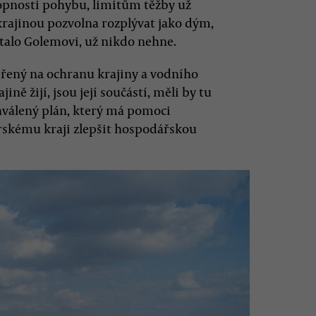
opnosti pohybu, limitům těžby už
krajinou pozvolna rozplývat jako dým,
stalo Golemovi, už nikdo nehne.
měřený na ochranu krajiny a vodního
jině žijí, jsou její součástí, měli by tu
chválený plán, který má pomoci
skému kraji zlepšit hospodářskou