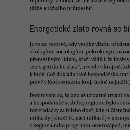
republiky“ a dodal, že „nesnáze v regionec
těžby a těžkého průmyslu“.
Energetické zlato rovná se b
Je to asi poprvé, kdy vysoký vládní předs
ekologům, sociologům, pokrokovým náro
přemýšlivým lidem, kteří věděli, že hrabi
„energetického zlata“, nevede v krajině, kde
k bídě. Což dokládá také hospodářská stat
právě v Karlovarském kraji úplně nejnižší 
Domnívám se, že ono až urputné trvání na
a hospodářské stability regionu bylo souč
rozkrádačky za bílého dne“, kdy si částečn
miliardy (téměř čtrnáct miliard) v nesmy
z Regionálního programu Severozápad, mě