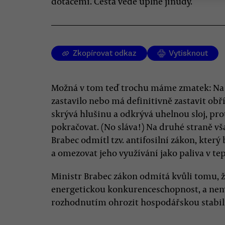
dotacemi. Cesta vede úplně jinudy.
Zkopírovat odkaz
Vytisknout
Možná v tom teď trochu máme zmatek: Na 
zastavilo nebo má definitivně zastavit obř
skrývá hlušinu a odkrývá uhelnou sloj, pro
pokračovat. (No sláva!) Na druhé straně v
Brabec odmítl tzv. antifosilní zákon, který
a omezovat jeho využívání jako paliva v te
Ministr Brabec zákon odmítá kvůli tomu, 
energetickou konkurenceschopnost, a n
rozhodnutím ohrozit hospodářskou stabil