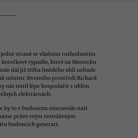
jedné straně se vládním rozhodnutím
í korečkové rypadlo, které na Mostecku
tože dál již těžba hnědého uhlí nebude
šak ministr životního prostředí Richard
 by nás nutil lépe hospodařit s uhlím
pelných elektrárnách.
že by to v budoucnu omezovalo naši
emáme právo svým neuváženým
itu budoucích generací.