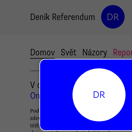
Deník Referendum
DR
Domov
Svět
Názory
Repo
V obci má vládnout socialis
DR
Ondřej Vaculík
Podle Ondřeje Vaculíka nespočívá účinná
zdevastovaným pohraničním obcím v rozv
těžby ani v masivním prolévání evropský