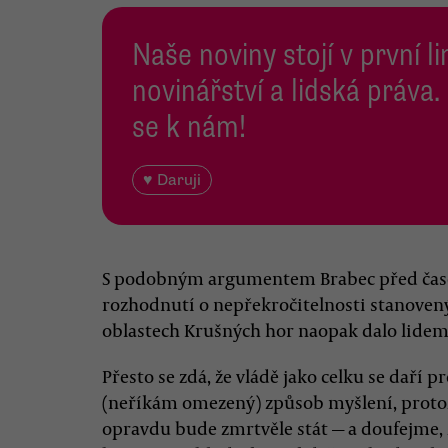
Naše noviny stojí v první l
novinářství a lidská práva.
se k nám!
♥ Daruji
S podobným argumentem Brabec před časem
rozhodnutí o nepřekročitelnosti stanovený
oblastech Krušných hor naopak dalo lidem 
Přesto se zdá, že vládě jako celku se dař
(neříkám omezený) způsob myšlení, proto
opravdu bude zmrtvěle stát — a doufejme, ž