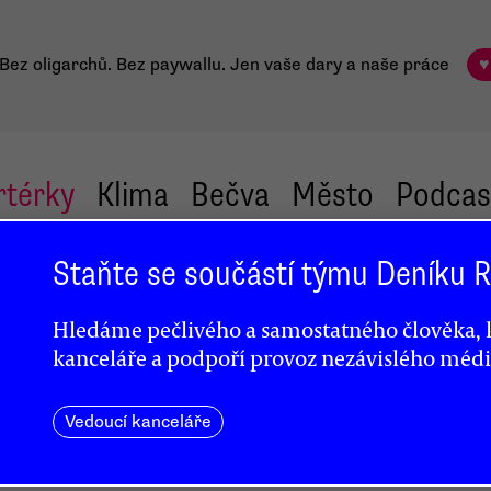
Bez oligarchů. Bez paywallu.
Jen vaše dary a naše práce
♥
rtérky
Klima
Bečva
Město
Podcas
Staňte se součástí týmu Deníku
mus
Hledáme pečlivého a samostatného člověka, k
kanceláře a podpoří provoz nezávislého médi
 pomoc
Vedoucí kanceláře
oji
mi