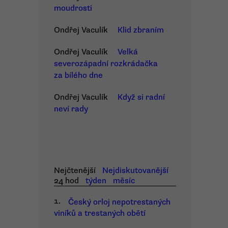
moudrosti
Ondřej Vaculík
Klid zbraním
Ondřej Vaculík
Velká
severozápadní rozkrádačka
za bílého dne
Ondřej Vaculík
Když si radní
neví rady
Nejčtenější
Nejdiskutovanější
24 hod
týden
měsíc
1.
Český orloj nepotrestaných
viníků a trestaných obětí