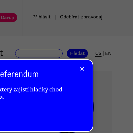
Přihlásit
|
Odebírat
zpravodaj
 Daruji
t
Hledat
CS
|
EN
×
 Referendum
terý zajistí hladký chod
a.