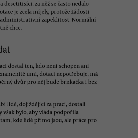
desetitisíci, za něž se často nedalo
otace je zcela míjely, protože žádosti
administrativní zapeklitost. Normální
tně chce.
dat
aci dostal ten, kdo není schopen ani
 znamenitě umí, dotaci nepotřebuje, má
sběrný dvůr pro něj bude brnkačka i bez
í lidé, dojíždějící za prací, dostali
y však bylo, aby vláda podpořila
tam, kde lidé přímo jsou, ale práce pro