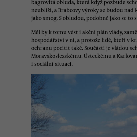
bagrovitá obluda, která když pozbude sch
neublíží, a Brabcovy výroky se budou nad 
jako smog. S obludou, podobně jako se to 
Měl by k tomu vést i akční plán vlády, za
hospodářství v ní, a protože lidé, kteří v kra
ochranu pocítit také. Součástí je vládou s
Moravskoslezskému, Ústeckému a Karlovar
i sociální situaci.