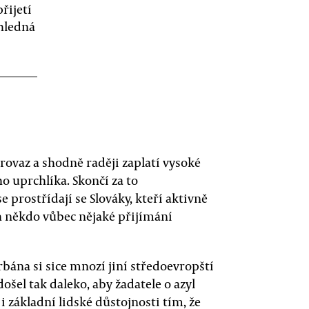
řijetí
ůhledná
rovaz a shodně raději zaplatí vysoké
o uprchlíka. Skončí za to
prostřídají se Slováky, kteří aktivně
ch někdo vůbec nějaké přijímání
bána si sice mnozí jiní středoevropští
došel tak daleko, aby žadatele o azyl
i základní lidské důstojnosti tím, že