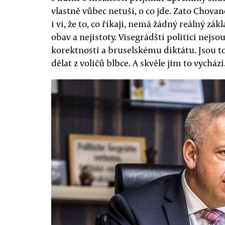
vlastně vůbec netuší, o co jde. Zato Chovan
i ví, že to, co říkají, nemá žádný reálný zá
obav a nejistoty. Visegrádští politici nejs
korektnosti a bruselskému diktátu. Jsou to
dělat z voličů blbce. A skvěle jim to vychází