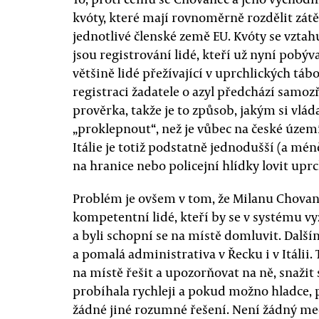
kvóty, které mají rovnoměrně rozdělit zát
jednotlivé členské země EU. Kvóty se vztahu
jsou registrování lidé, kteří už nyní pobýv
většině lidé přežívající v uprchlických táb
registraci žadatele o azyl předchází samo
prověrka, takže je to způsob, jakým si vlá
„proklepnout“, než je vůbec na české územ
Itálie je totiž podstatně jednodušší (a mén
na hranice nebo policejní hlídky lovit uprc
Problém je ovšem v tom, že Milanu Chovan
kompetentní lidé, kteří by se v systému vy
a byli schopní se na místě domluvit. Dal
a pomalá administrativa v Řecku i v Itálii. 
na místě řešit a upozorňovat na ně, snažit 
probíhala rychleji a pokud možno hladce, p
žádné jiné rozumné řešení. Není žádný me