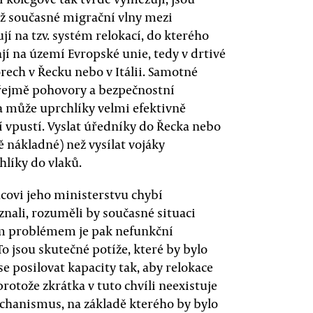
ěž současné migrační vlny mezi
jí na tzv. systém relokací, do kterého
ají na území Evropské unie, tedy v drtivé
orech v Řecku nebo v Itálii. Samotné
zřejmě pohovory a bezpečnostní
da může uprchlíky velmi efektivně
í vpustí. Vyslat úředníky do Řecka nebo
ě nákladné) než vysílat vojáky
hlíky do vlaků.
covi jeho ministerstvu chybí
znali, rozuměli by současné situaci
ším problémem je pak nefunkční
To jsou skutečné potíže, které by bylo
se posilovat kapacity tak, aby relokace
rotože zkrátka v tuto chvíli neexistuje
chanismus, na základě kterého by bylo