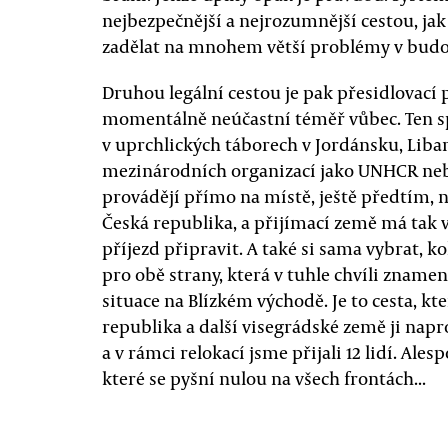
nejbezpečnější a nejrozumnější cestou, jak
zadělat na mnohem větší problémy v bud
Druhou legální cestou je pak přesidlovací
momentálně neúčastní téměř vůbec. Ten spo
v uprchlických táborech v Jordánsku, Lib
mezinárodních organizací jako UNHCR neb
provádějí přímo na místě, ještě předtím, n
Česká republika, a přijímací země má tak v
příjezd připravit. A také si sama vybrat, ko
pro obě strany, která v tuhle chvíli zname
situace na Blízkém východě. Je to cesta, kt
republika a další visegrádské země ji nap
a v rámci relokací jsme přijali 12 lidí. Al
které se pyšní nulou na všech frontách...