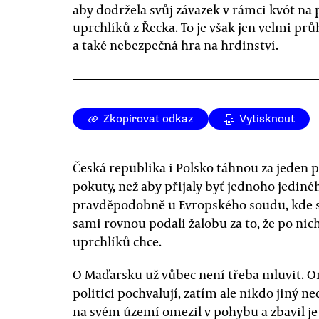
aby dodržela svůj závazek v rámci kvót na p
uprchlíků z Řecka. To je však jen velmi pr
a také nebezpečná hra na hrdinství.
Zkopírovat odkaz
Vytisknout
Česká republika i Polsko táhnou za jeden p
pokuty, než aby přijaly byť jednoho jedinéh
pravděpodobně u Evropského soudu, kde se 
sami rovnou podali žalobu za to, že po ni
uprchlíků chce.
O Maďarsku už vůbec není třeba mluvit. Or
politici pochvalují, zatím ale nikdo jiný ne
na svém území omezil v pohybu a zbavil je 