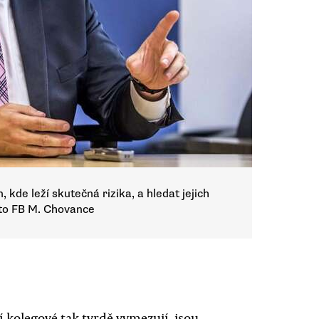
 kde leží skutečná rizika, a hledat jejich
Foto FB M. Chovance
 kolegové tak tvrdě vymezují, jsou