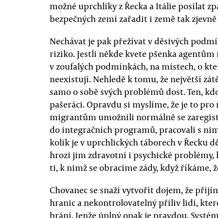
možné uprchlíky z Řecka a Itálie posílat 
bezpečných zemí zařadit i země tak zjevně
Nechávat je pak přežívat v děsivých podm
riziko. Jestli někde kvete pšenka agentům
v zoufalých podmínkách, na místech, o kter
neexistují. Nehledě k tomu, že největší zát
samo o sobě svých problémů dost. Ten, kdo 
pašeráci. Opravdu si myslíme, že je to pro
migrantům umožnili normálně se zaregistrov
do integračních programů, pracovali s nim
kolik je v uprchlických táborech v Řecku dě
hrozí jim zdravotní i psychické problémy,
ti, k nimž se obracíme zády, když říkáme,
Chovanec se snaží vytvořit dojem, že při
hranic a nekontrolovatelný příliv lidí, k
brání. Jenže úplný opak je pravdou. Systém 