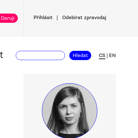
Přihlásit
|
Odebírat
zpravodaj
 Daruji
t
Hledat
CS
|
EN