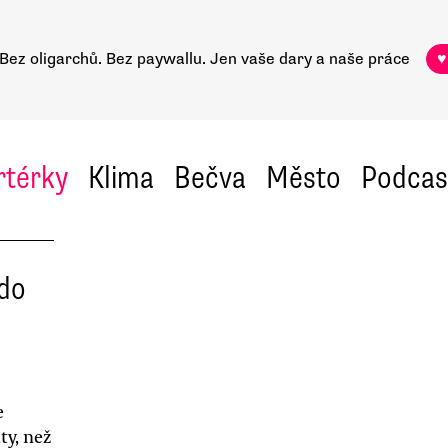
Bez oligarchů. Bez paywallu.
Jen vaše dary a naše práce
♥
rtérky
Klima
Bečva
Město
Podcas
Kdo
e
ty, než