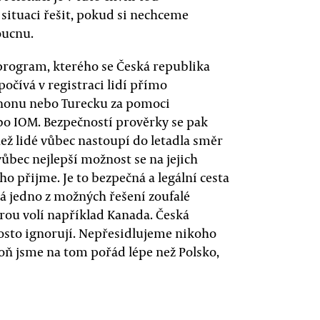
 situaci řešit, pokud si nechceme
oucnu.
 program, kterého se Česká republika
čívá v registraci lidí přímo
anonu nebo Turecku za pomoci
o IOM. Bezpečností prověrky se pak
ež lidé vůbec nastoupí do letadla směr
ůbec nejlepší možnost se na jejich
ho přijme. Je to bezpečná a legální cesta
ná jedno z možných řešení zoufalé
erou volí například Kanada. Česká
rosto ignorují. Nepřesidlujeme nikoho
espoň jsme na tom pořád lépe než Polsko,