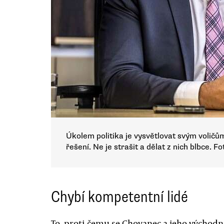
Úkolem politika je vysvětlovat svým voličům,
řešení. Ne je strašit a dělat z nich blbce. 
Chybí kompetentní lidé
To, proti čemu se Chovanec a jeho východní