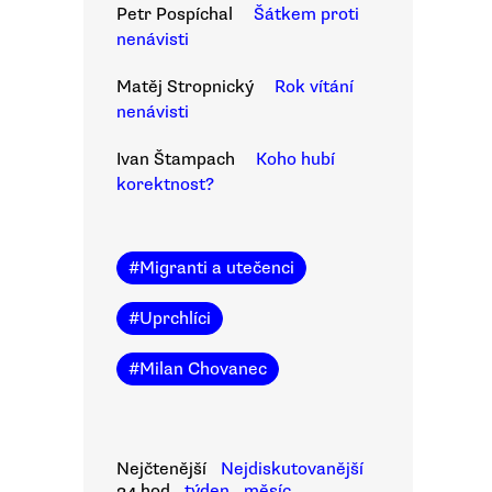
Petr Pospíchal
Šátkem proti
nenávisti
Matěj Stropnický
Rok vítání
nenávisti
Ivan Štampach
Koho hubí
korektnost?
#
Migranti a utečenci
#
Uprchlíci
#
Milan Chovanec
Nejčtenější
Nejdiskutovanější
24 hod
týden
měsíc