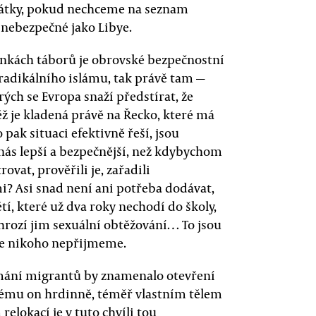
zpátky, pokud nechceme na seznam
 nebezpečné jako Libye.
ínkách táborů je obrovské bezpečnostní
 radikálního islámu, tak právě tam —
ých se Evropa snaží předstírat, že
ěž je kladená právě na Řecko, které má
pak situaci efektivně řeší, jsou
 nás lepší a bezpečnější, než kdybychom
at, prověřili je, zařadili
i? Asi snad není ani potřeba dodávat,
tí, které už dva roky nechodí do školy,
 hrozí jim sexuální obtěžování… To jsou
 že nikoho nepřijmeme.
jímání migrantů by znamenalo otevření
terému on hrdinně, téměř vlastním tělem
relokací je v tuto chvíli tou