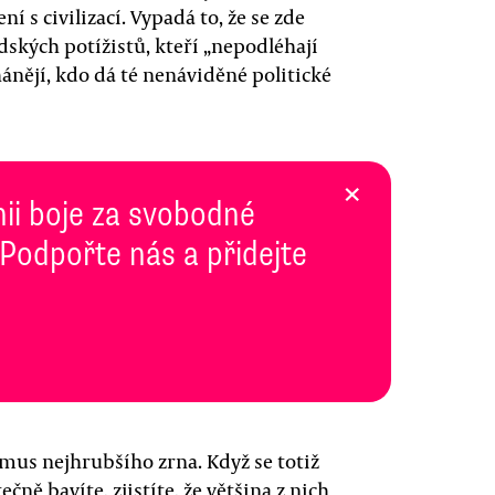
í s civilizací. Vypadá to, že se zde
ádských potížistů, kteří „nepodléhají
nějí, kdo dá té nenáviděné politické
×
inii boje za svobodné
 Podpořte nás a přidejte
smus nejhrubšího zrna. Když se totiž
ně bavíte, zjistíte, že většina z nich