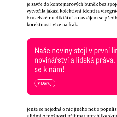
je zavře do kontejnerových buněk bez spojen
vytvořila jakási kolektivní identita visegr
bruselskému diktátu“ a navzájem se předhá
korektnosti více na frak.
Naše noviny stojí v první l
novinářství a lidská práva.
se k nám!
♥ Daruji
Jenže se nejedná o nic jiného než o populi
s lidmi o možnosti přijímat uprchlíky skuteč