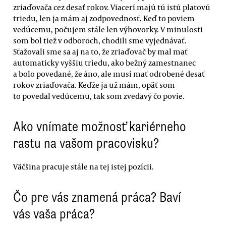
zriaďovača cez desať rokov. Viacerí majú tú istú platovú
triedu, len ja mám aj zodpovednosť. Keď to poviem
vedúcemu, počujem stále len výhovorky. V minulosti
som bol tiež v odboroch, chodili sme vyjednávať.
Sťažovali sme sa aj na to, že zriaďovač by mal mať
automaticky vyššiu triedu, ako bežný zamestnanec
a bolo povedané, že áno, ale musí mať odrobené desať
rokov zriaďovača. Keďže ja už mám, opäť som
to povedal vedúcemu, tak som zvedavý čo povie.
Ako vnímate možnosť kariérneho
rastu na vašom pracovisku?
Väčšina pracuje stále na tej istej pozícii.
Čo pre vás znamená práca? Baví
vás vaša práca?