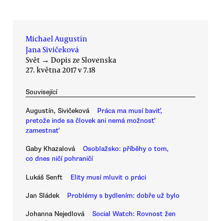
Michael Augustín
Jana Sivičeková
Svět
→
Dopis ze Slovenska
27. května 2017 v 7.18
Související
Augustín, Sivičeková
Práca ma musí baviť,
pretože inde sa človek ani nemá možnosť
zamestnať
Gaby Khazalová
Osoblažsko: příběhy o tom,
co dnes ničí pohraničí
Lukáš Senft
Elity musí mluvit o práci
Jan Sládek
Problémy s bydlením: dobře už bylo
Johanna Nejedlová
Social Watch: Rovnost žen