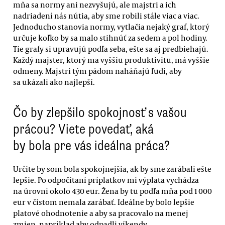
mňa sa normy ani nezvyšujú, ale majstri a ich
nadriadení nás nútia, aby sme robili stále viac a viac.
Jednoducho stanovia normy, vytlačia nejaký graf, ktorý
určuje koľko by sa malo stihnúť za sedem a pol hodiny.
Tie grafy si upravujú podľa seba, ešte sa aj predbiehajú.
Každý majster, ktorý ma vyššiu produktivitu, má vyššie
odmeny. Majstri tým pádom naháňajú ľudí, aby
sa ukázali ako najlepší.
Čo by zlepšilo spokojnosť s vašou
prácou? Viete povedať, aká
by bola pre vás ideálna práca?
Určite by som bola spokojnejšia, ak by sme zarábali ešte
lepšie. Po odpočítaní príplatkov mi výplata vychádza
na úrovni okolo 430 eur. Žena by tu podľa mňa pod 1 000
eur v čistom nemala zarábať. Ideálne by bolo lepšie
platové ohodnotenie a aby sa pracovalo na menej
zmien, napríklad aby odpadli víkendy.