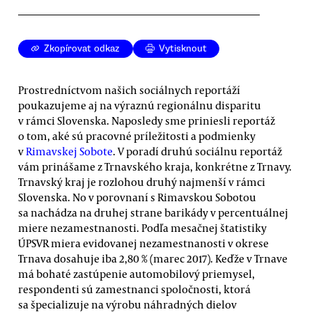
Zkopírovat odkaz
Vytisknout
Prostredníctvom našich sociálnych reportáží
poukazujeme aj na výraznú regionálnu disparitu
v rámci Slovenska. Naposledy sme priniesli reportáž
o tom, aké sú pracovné príležitosti a podmienky
v
Rimavskej Sobote
. V poradí druhú sociálnu reportáž
vám prinášame z Trnavského kraja, konkrétne z Trnavy.
Trnavský kraj je rozlohou druhý najmenší v rámci
Slovenska. No v porovnaní s Rimavskou Sobotou
sa nachádza na druhej strane barikády v percentuálnej
miere nezamestnanosti. Podľa mesačnej štatistiky
ÚPSVR miera evidovanej nezamestnanosti v okrese
Trnava dosahuje iba 2,80 % (marec 2017). Keďže v Trnave
má bohaté zastúpenie automobilový priemysel,
respondenti sú zamestnanci spoločnosti, ktorá
sa špecializuje na výrobu náhradných dielov