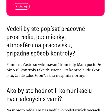
♥ Daruji
Vedeli by ste popísať pracovné
prostredie, podmienky,
atmosféru na pracovisku,
prípadne spôsob kontroly?
Pomerne často sú vykonávané kontroly. Mám pocit, že
ráno sú kontroly také zhustené. Pri kontrole ide skôr
o to, že nás „dodžubú“, ak sa nesplnia normy.
Ako by ste hodnotili komunikáciu
nadriadených s vami?
Na mojom oddelení nás vedúci o podstatných veciach