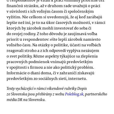
finančnú stránku, až v druhom rade uvažujú o práci
v súvislosti s ich voľným časom či spoločenským
vyžitím. Nie celkom si uvedomujú, že aj keď zarábajú
lepšie než iní, je to na úkor časových možností, v rámci
ktorých by zárobok mohli investovať do seba či
do svojej rodiny. Z toho dôvodu je zaujímavá voľba
priorít u respondentov: ešte lepší zárobok namiesto
voľného času. Na otázky o politike, účasti na voľbách
reagovali stroho a z ich odpovedí vyplýva nezáujem
o svet politiky. Rôzne aspekty týkajúce sa zlepšenia
pracovných podmienok vnímajú predovšetkým
v spojitosti s firmou a nie ako politický problém.
Informácie o dianí doma, či v zahraničí získavajú
predovšetkým zo sociálnych sietí, internetu.
Texty vycházející v rámci víkendové rubriky Dopis
ze Slovenska jsou přebírány z webu
Poleblog.sk
, partnerského
média DR na Slovensku.