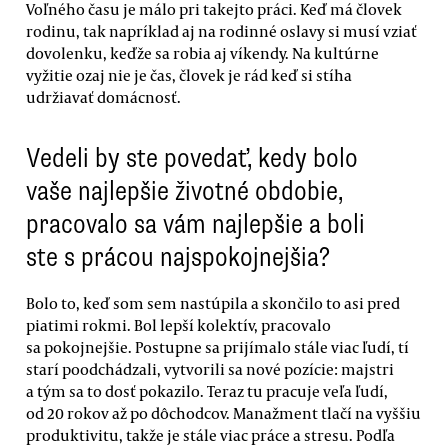
Voľného času je málo pri takejto práci. Keď má človek
rodinu, tak napríklad aj na rodinné oslavy si musí vziať
dovolenku, keďže sa robia aj víkendy. Na kultúrne
vyžitie ozaj nie je čas, človek je rád keď si stíha
udržiavať domácnosť.
Vedeli by ste povedať, kedy bolo
vaše najlepšie životné obdobie,
pracovalo sa vám najlepšie a boli
ste s prácou najspokojnejšia?
Bolo to, keď som sem nastúpila a skončilo to asi pred
piatimi rokmi. Bol lepší kolektív, pracovalo
sa pokojnejšie. Postupne sa prijímalo stále viac ľudí, tí
starí poodchádzali, vytvorili sa nové pozície: majstri
a tým sa to dosť pokazilo. Teraz tu pracuje veľa ľudí,
od 20 rokov až po dôchodcov. Manažment tlačí na vyššiu
produktivitu, takže je stále viac práce a stresu. Podľa