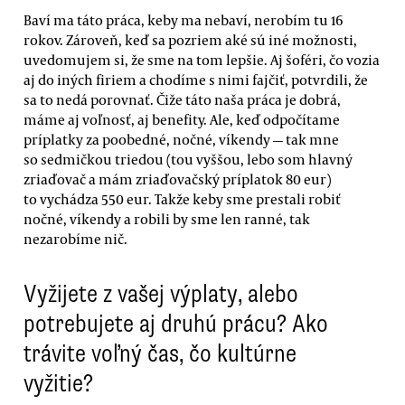
Baví ma táto práca, keby ma nebaví, nerobím tu 16
rokov. Zároveň, keď sa pozriem aké sú iné možnosti,
uvedomujem si, že sme na tom lepšie. Aj šoféri, čo vozia
aj do iných firiem a chodíme s nimi fajčiť, potvrdili, že
sa to nedá porovnať. Čiže táto naša práca je dobrá,
máme aj voľnosť, aj benefity. Ale, keď odpočítame
príplatky za poobedné, nočné, víkendy — tak mne
so sedmičkou triedou (tou vyššou, lebo som hlavný
zriaďovač a mám zriaďovačský príplatok 80 eur)
to vychádza 550 eur. Takže keby sme prestali robiť
nočné, víkendy a robili by sme len ranné, tak
nezarobíme nič.
Vyžijete z vašej výplaty, alebo
potrebujete aj druhú prácu? Ako
trávite voľný čas, čo kultúrne
vyžitie?