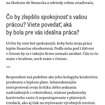
na školenie do Nemecka a odvtedy robím zriaďovača.
Čo by zlepšilo spokojnosť s vašou
prácou? Viete povedať, aká
by bola pre vás ideálna práca?
Určite by som bol spokojnejší, keby bola moja práca
lepšie finančne ohodnotená. Podľa mňa pod 1 200 eur
v čistom by sa v takejto firme nemalo zarábať. Čiže to čo
mám v hrubom, nech mám v čistom.
***
Respondent má podobne ako jeho kolegyňa konkrétnu
predstavu o lepšom plate. Sebavedomejšie
interpretoval svoju kritiku zlého jednania
nadriadených s robotníkmi, sťažené podmienky
kariérneho rastu či nepostupovanie v platových
triedach, ako aj tlak na zvyšovanie výrobných noriem.