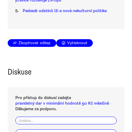
pravice rozděluje Evropu
5.
Padesát odstínů lži a nová nekulturní politika
Zkopírovat odkaz
Vytisknout
Diskuse
Pro přístup do diskusí zadejte
pravidelný dar v minimální hodnotě 50 Kč měsíčně
Děkujeme za podporu.