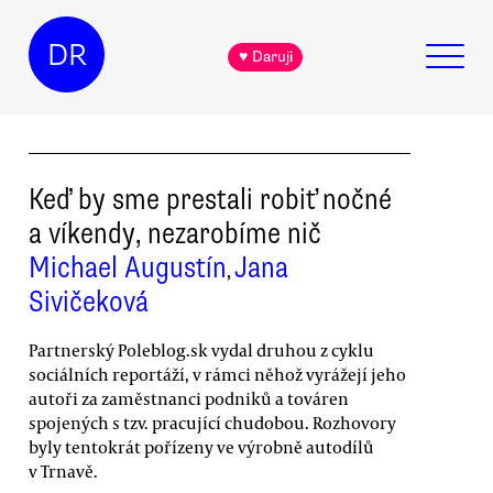
DR
♥ Daruji
Keď by sme prestali robiť nočné
a víkendy, nezarobíme nič
Michael Augustín
Jana
,
Sivičeková
Partnerský Poleblog.sk vydal druhou z cyklu
sociálních reportáží, v rámci něhož vyrážejí jeho
autoři za zaměstnanci podniků a továren
spojených s tzv. pracující chudobou. Rozhovory
byly tentokrát pořízeny ve výrobně autodílů
v Trnavě.