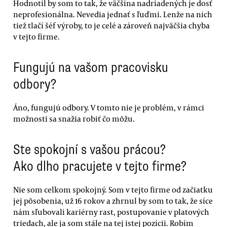
Hodnotil by som to tak, že väčšina nadriadených je dosť
neprofesionálna. Nevedia jednať s ľuďmi. Lenže na nich
tiež tlačí šéf výroby, to je celé a zároveň najväčšia chyba
v tejto firme.
Fungujú na vašom pracovisku
odbory?
Áno, fungujú odbory. V tomto nie je problém, v rámci
možnosti sa snažia robiť čo môžu.
Ste spokojní s vašou prácou?
Ako dlho pracujete v tejto firme?
Nie som celkom spokojný. Som v tejto firme od začiatku
jej pôsobenia, už 16 rokov a zhrnul by som to tak, že síce
nám sľubovali kariérny rast, postupovanie v platových
triedach, ale ja som stále na tej istej pozícii. Robím