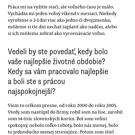
Práca mi na vyžitie stačí, ale voľného času je málo.
Vychádza mi jeden voľný víkend v mesiaci. Niekedy
vyrobíme o 2-3 dni viac ako jedno či dvojzmenka,
môžeme si tie dni nechať zaplatiť ako nadčas, alebo
si ich môžeme zobrať ako vyrovnávacie voľno.
Vedeli by ste povedať, kedy bolo
vaše najlepšie životné obdobie?
Kedy sa vám pracovalo najlepšie
a boli ste s prácou
najspokojnejší?
Viem to celkom presne, od roku 2000 do roku 2005.
Vtedy som nastúpil do firmy, robil som na lise, zarobil
som 14-tisíc slovenských korún. Bol som veľmi
spokojný, nebolo toľko roboty, bolo nás menej, bolo
to jednoducho menej stresujúce. Potom som išiel