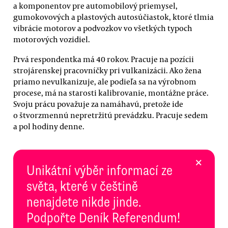
a komponentov pre automobilový priemysel,
gumokovových a plastových autosúčiastok, ktoré tlmia
vibrácie motorov a podvozkov vo všetkých typoch
motorových vozidiel.
Prvá respondentka má 40 rokov. Pracuje na pozícii
strojárenskej pracovníčky pri vulkanizácii. Ako žena
priamo nevulkanizuje, ale podieľa sa na výrobnom
procese, má na starosti kalibrovanie, montážne práce.
Svoju prácu považuje za namáhavú, pretože ide
o štvorzmennú nepretržitú prevádzku. Pracuje sedem
a pol hodiny denne.
×
Unikátní výběr informací ze
světa, které v češtině
nenajdete nikde jinde.
Podpořte Deník Referendum!