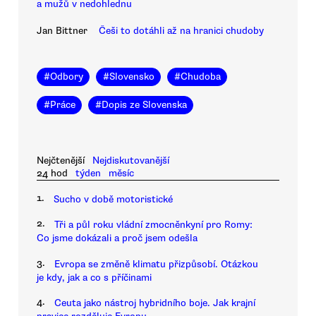
a mužů v nedohlednu
Jan Bittner
Češi to dotáhli až na hranici chudoby
#
Odbory
#
Slovensko
#
Chudoba
#
Práce
#
Dopis ze Slovenska
Nejčtenější
Nejdiskutovanější
24 hod
týden
měsíc
1.
Sucho v době motoristické
2.
Tři a půl roku vládní zmocněnkyní pro Romy:
Co jsme dokázali a proč jsem odešla
3.
Evropa se změně klimatu přizpůsobí. Otázkou
je kdy, jak a co s příčinami
4.
Ceuta jako nástroj hybridního boje. Jak krajní