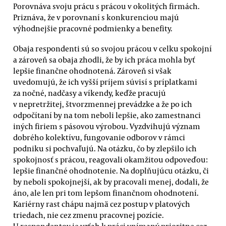
Porovnáva svoju prácu s prácou v okolitých firmách.
Priznáva, že v porovnaní s konkurenciou majú
výhodnejšie pracovné podmienky a benefity.
Obaja respondenti sú so svojou prácou v celku spokojní
a zároveň sa obaja zhodli, že by ich práca mohla byť
lepšie finančne ohodnotená. Zároveň si však
uvedomujú, že ich vyšší príjem súvisí s príplatkami
za nočné, nadčasy a víkendy, keďže pracujú
v nepretržitej, štvorzmennej prevádzke a že po ich
odpočítaní by na tom neboli lepšie, ako zamestnanci
iných firiem s pásovou výrobou. Vyzdvihujú význam
dobrého kolektívu, fungovanie odborov v rámci
podniku si pochvaľujú. Na otázku, čo by zlepšilo ich
spokojnosť s prácou, reagovali okamžitou odpoveďou:
lepšie finančné ohodnotenie. Na doplňujúcu otázku, či
by neboli spokojnejší, ak by pracovali menej, dodali, že
áno, ale len pri tom lepšom finančnom ohodnotení.
Kariérny rast chápu najmä cez postup v platových
triedach, nie cez zmenu pracovnej pozície.
U respondentov je vzťah k práci vnímaný prioritne cez