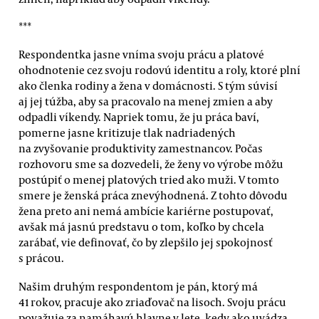
***
Respondentka jasne vníma svoju prácu a platové
ohodnotenie cez svoju rodovú identitu a roly, ktoré plní
ako členka rodiny a žena v domácnosti. S tým súvisí
aj jej túžba, aby sa pracovalo na menej zmien a aby
odpadli víkendy. Napriek tomu, že ju práca baví,
pomerne jasne kritizuje tlak nadriadených
na zvyšovanie produktivity zamestnancov. Počas
rozhovoru sme sa dozvedeli, že ženy vo výrobe môžu
postúpiť o menej platových tried ako muži. V tomto
smere je ženská práca znevýhodnená. Z tohto dôvodu
žena preto ani nemá ambície kariérne postupovať,
avšak má jasnú predstavu o tom, koľko by chcela
zarábať, vie definovať, čo by zlepšilo jej spokojnosť
s prácou.
Našim druhým respondentom je pán, ktorý má
41 rokov, pracuje ako zriaďovač na lisoch. Svoju prácu
považuje za namáhavú hlavne v lete, kedy ako uvádza,