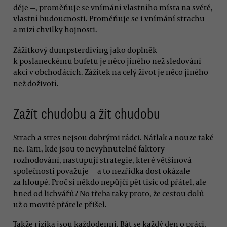
děje —, proměňuje se vnímání vlastního místa na světě,
vlastní budoucnosti. Proměňuje se i vnímání strachu
a mizí chvilky hojnosti.
Zážitkový dumpsterdiving jako doplněk
k poslaneckému bufetu je něco jiného než sledování
akcí v obchoďácích. Zážitek na celý život je něco jiného
než doživotí.
Zažít chudobu a žít chudobu
Strach a stres nejsou dobrými rádci. Nátlak a nouze také
ne. Tam, kde jsou to nevyhnutelné faktory
rozhodování, nastupují strategie, které většinová
společnosti považuje — a to nezřídka dost okázale —
za hloupé. Proč si někdo nepůjčí pět tisíc od přátel, ale
hned od lichvářů? No třeba taky proto, že cestou dolů
už o movité přátele přišel.
Takže rizika jsou každodenní. Bát se každý den o práci,