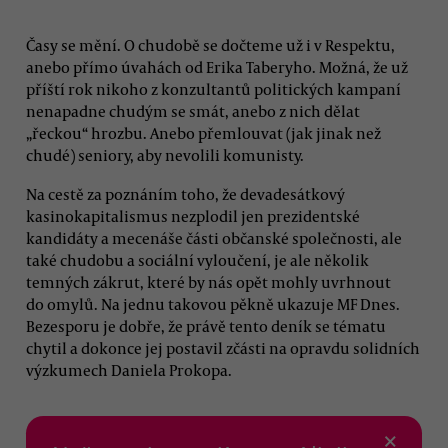
Časy se mění. O chudobě se dočteme už i v Respektu,
anebo přímo úvahách od Erika Taberyho. Možná, že už
příští rok nikoho z konzultantů politických kampaní
nenapadne chudým se smát, anebo z nich dělat
„řeckou“ hrozbu. Anebo přemlouvat (jak jinak než
chudé) seniory, aby nevolili komunisty.
Na cestě za poznáním toho, že devadesátkový
kasinokapitalismus nezplodil jen prezidentské
kandidáty a mecenáše části občanské společnosti, ale
také chudobu a sociální vyloučení, je ale několik
temných zákrut, které by nás opět mohly uvrhnout
do omylů. Na jednu takovou pěkně ukazuje MF Dnes.
Bezesporu je dobře, že právě tento deník se tématu
chytil a dokonce jej postavil zčásti na opravdu solidních
výzkumech Daniela Prokopa.
×