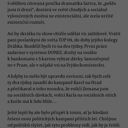
S oblibou citovaná poučka dramatika Sartra, že „peklo
jsou ti druzí“, dostává ve světě chudých a sociálně
vyloučených možná ne existenciální, ale zcela určitě
existenční rozměr.
Asi by zkrátka tu show chtělo udělat víc zážitkově. Vrátit
paní poslankyni do světa TOP 09, do doby jejího kolegy
Drábka. Rozdělil bych to na dva týdny. První práce
zadarmo v systému DONEZ, druhý na vozíku
k bankomatu s S-kartou vybrat dávky. Samozřejmě
ne v Praze, ale v nějaké vsi na Frýdeckomístecku.
A kdyby to mělo být opravdu osvícení, tak bych celé
ty dva týdny zasadil do kampaně Karel na Hrad
a přeříkaval u toho moudra, že voliči Zemana jsou
na sociálních dávkách, volici Karla na sociálních sítích
a kníže má k lidu blíže…
Ještě lepší by ale bylo přispět k tomu, ať je hledání
řešení osou politických kampaní příštích let. Chtějme
od politiků slyšet, jak tyto problémy vidí, jak by je řešili.