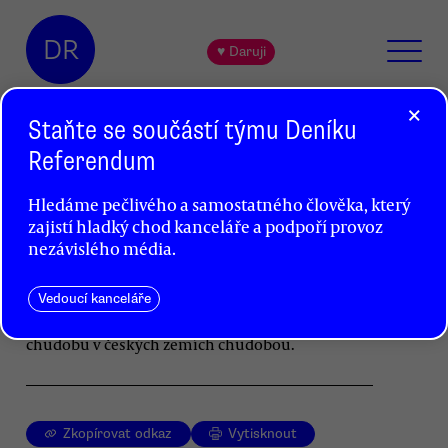
DR
♥ Daruji
×
Staňte se součástí týmu Deníku
Referendum
Hra na chudobu
Hledáme pečlivého a samostatného člověka, který
Jan Sládek
zajistí hladký chod kanceláře a podpoří provoz
nezávislého média.
Sociolog Jan Sládek kritizuje experiment
MF Dnes, v němž si trojice osobností vyzkouší
jeden den s částkou 113 korun. Reality show
Vedoucí kanceláře
podle něj v dobré víře zakrývá právě to, co činí
chudobu v českých zemích chudobou.
Zkopírovat odkaz
Vytisknout