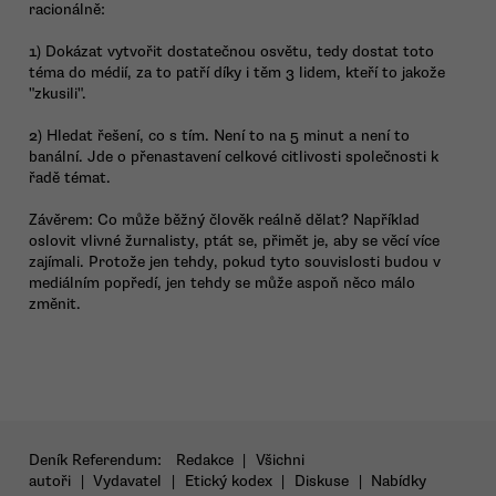
racionálně:
1) Dokázat vytvořit dostatečnou osvětu, tedy dostat toto
téma do médií, za to patří díky i těm 3 lidem, kteří to jakože
"zkusili".
2) Hledat řešení, co s tím. Není to na 5 minut a není to
banální. Jde o přenastavení celkové citlivosti společnosti k
řadě témat.
Závěrem: Co může běžný člověk reálně dělat? Například
oslovit vlivné žurnalisty, ptát se, přimět je, aby se věcí více
zajímali. Protože jen tehdy, pokud tyto souvislosti budou v
mediálním popředí, jen tehdy se může aspoň něco málo
změnit.
Deník Referendum:
Redakce
|
Všichni
autoři
|
Vydavatel
|
Etický kodex
|
Diskuse
|
Nabídky