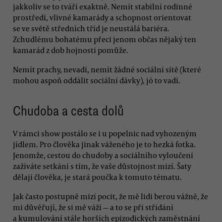
jakkoliv se to tváří exaktně. Nemít stabilní rodinné
prostředí, vlivné kamarády a schopnost orientovat
se ve světě středních tříd je neustálá bariéra.
Zchudlému bohatému přeci jenom občas nějaký ten
kamarád z dob hojnosti pomůže.
Nemít prachy, nevadí, nemít žádné sociální sítě (které
mohou aspoň oddálit sociální dávky), jó to vadí.
Chudoba a cesta dolů
V rámci show postálo se i u popelnic nad vyhozeným
jídlem. Pro člověka jinak váženého je to hezká fotka.
Jenomže, cestou do chudoby a sociálního vyloučení
zažíváte setkání s tím, že vaše důstojnost mizí. Šaty
dělají člověka, je stará poučka k tomuto tématu.
Jak často postupně mizí pocit, že mě lidi berou vážně, že
mi důvěřují, že si mě váží — a to se při střídání
a kumulování stále horších epizodických zaměstnání