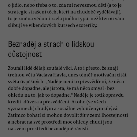
o jídlo, nebo třeba o to, zda mi nevezmou děti (a to je
strategie strašení těch, kteří na chudobě vydělávají),
to je změna vědomí zcela jiného typu, než kterou vám
slibují ve víkendových kursech ezoteriky.
Beznaděj a strach o lidskou
důstojnost
Zoufalí lidé dělají zoufalé věci. A to i přesto, že znají
trefnou větu Václava Havla, dnes téměř motivační citát
světa úspěšných: „Naděje není to přesvědčení, že něco
dobře dopadne, ale jistota, že má něco smysl - bez
ohledu na to, jak to dopadne.“ Naděje je totiž opravdu
kredit, důvěra a přesvědčení. A toho (ve všech
významech) chudým a sociálně vyloučeným ubývá.
Zatímco bohatí si mohou dovolit žít v zemi lhostejnosti
a nebrat na své prostředí moc ohledy, chudí jsou
na svém prostředí beznadějně závislí.