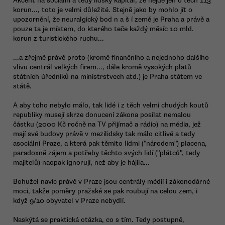
Akcent na sociální a tedy lidský kapitál, že nejde jen o těch 113
korun..., toto je velmi důležité. Stejně jako by mohlo jít o
upozornění, že neuralgický bod n a š í země je Praha a právě a
pouze ta je místem, do kterého teče každý měsíc 10 mld.
korun z turistického ruchu...
...a zřejmě právě proto (kromě finančního a nejednoho dalšího
vlivu centrál velkých firem..., dále kromě vysokých platů
státních úředníků na ministrstvech atd.) je Praha státem ve
státě.
A aby toho nebylo málo, tak lidé i z těch velmi chudých koutů
republiky musejí skrze donucení zákona posílat nemalou
částku (2000 Kč ročně na TV přijímač a rádio) na média, jež
mají své budovy právě v mezilidsky tak málo citlivé a tedy
asociální Praze, a která pak těmito lidmi ("národem") placena,
paradoxně zájem a potřeby těchto svých lidí ("plátců", tedy
majitelů) naopak ignorují, než aby je hájila...
Bohužel navíc právě v Praze jsou centrály médií i zákonodárné
moci, takže poměry pražské se pak roubují na celou zem, i
když 9/10 obyvatel v Praze nebydlí.
Naskýtá se praktická otázka, co s tím. Tedy postupně,