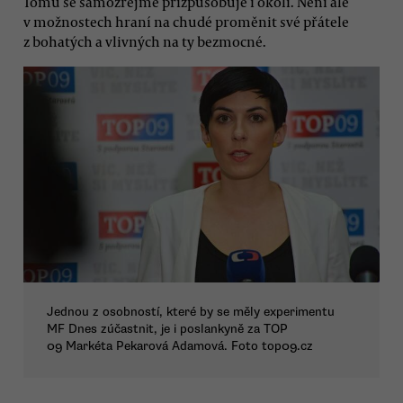
Tomu se samozřejmě přizpůsobuje i okolí. Není ale
v možnostech hraní na chudé proměnit své přátele
z bohatých a vlivných na ty bezmocné.
Jednou z osobností, které by se měly experimentu
MF Dnes zúčastnit, je i poslankyně za TOP
09 Markéta Pekarová Adamová. Foto top09.cz