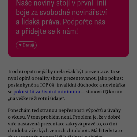
Naše noviny stojí v první linii
boje za svobodné novinářství
a lidská práva. Podpořte nás
a přidejte se k nám!
♥ Daruji
Trochu opatrnější by měla však být prezentace. Ta se
nyní opírá o reality show, prezentovanou jako pokus:
poslankyně za TOP 09, invalidní důchodce a novinářka
se
pokusí žít za životní minimum
— stanoví 113 korun
„na veškeré životní údaje“.
Ponechám teď stranou nepřesnosti výpočtů a úvahy
o vkusu. V tom problém není. Problém je, že v dobré
víře nastavená prezentace zakrývá právě to, co činí
chudobu v českých zemích chudobou. Má-li tedy tato
show opravdu pozvat lidi k diskusi, nabízím