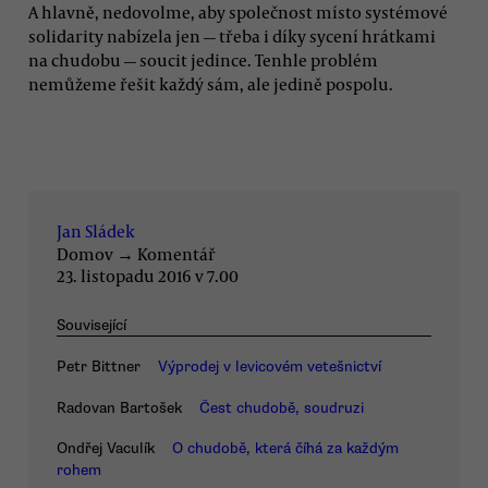
A hlavně, nedovolme, aby společnost místo systémové
solidarity nabízela jen — třeba i díky sycení hrátkami
na chudobu — soucit jedince. Tenhle problém
nemůžeme řešit každý sám, ale jedině pospolu.
Jan Sládek
Domov
→
Komentář
23. listopadu 2016 v 7.00
Související
Petr Bittner
Výprodej v levicovém vetešnictví
Radovan Bartošek
Čest chudobě, soudruzi
Ondřej Vaculík
O chudobě, která číhá za každým
rohem