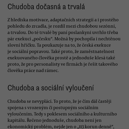
Chudoba dočasná a trvalá
Z hlediska motivace, adaptačních strategií a i prostého
pohledu do zrcadla, je rozdíl mezi chudobou sezónní,
a trvalou. Do té trvalé by paní poslankyni uvrhlo třeba
pár exekucí „počesku“. Možná by pochopila i nechtěnou
slovní hříčku. Ta poukazuje na to, že česká exekuce
je sociální popravou. Také proto, že zaměstnatelnost
exekuovaného člověka prostě a jednoduše klesá také
proto, že pro personalisty ve firmách je řešit takového
člověka práce nad rámec.
Chudoba a sociální vyloučení
Chudoba se nevyplácí. To proto, že je čím dál častěji
spojena s vrozeným či postupným sociálním
vyloučením. Tedy s poklesem sociálního a kulturního
kapitálu. Řečeno jednoduše, chudoba není jen
ekonomický problém, nejde jen o „113 korun denně“,