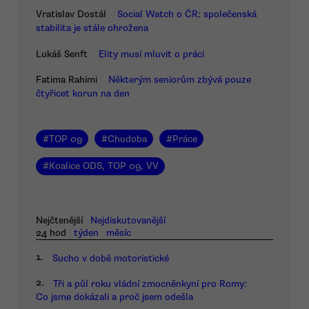
Vratislav Dostál
Social Watch o ČR: společenská
stabilita je stále ohrožena
Lukáš Senft
Elity musí mluvit o práci
Fatima Rahimi
Některým seniorům zbývá pouze
čtyřicet korun na den
#
TOP 09
#
Chudoba
#
Práce
#
Koalice ODS, TOP 09, VV
Nejčtenější
Nejdiskutovanější
24 hod
týden
měsíc
1.
Sucho v době motoristické
2.
Tři a půl roku vládní zmocněnkyní pro Romy:
Co jsme dokázali a proč jsem odešla