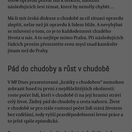
následujících šest témat, které by neměly chybět…
Má-li mít česká diskuse o chudobě za cíl situaci opravdu
zlepšit, nelze než jít opravdu k lidem blíže. A nevyhýbat
se mluvení o tom, co je to každodennost chudého
života u nás. A to nejlépe mimo Prahu. Při následujících
řádcích prosím přemístěte svou mysl snad kamkoliv
jinam než do Prahy.
Pád do chudoby a růst v chudobě
V MF Dnes prezentované „hrátky s chudobou“ nemohou
zobrazit hned tu první z nejdůležitějších okolností:
roste počet lidí, kteří v chudobě či na její hranici stráví
celý život. Žádný pád do chudoby a cesta nahoru. Život
v chudobě se pro stále rostoucí počet lidí stává životem
bez vzdělání, tedy vyšší pravděpodobností levné práce a
to ještě spíše epizodické.