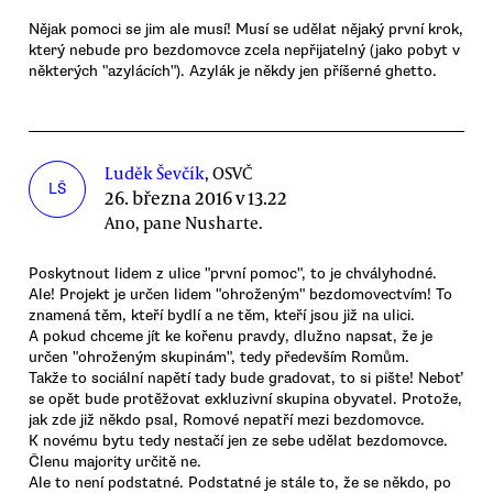
Nějak pomoci se jim ale musí! Musí se udělat nějaký první krok,
který nebude pro bezdomovce zcela nepřijatelný (jako pobyt v
některých "azylácích"). Azylák je někdy jen příšerné ghetto.
Luděk Ševčík
, OSVČ
LŠ
26. března 2016 v 13.22
Ano, pane Nusharte.
Poskytnout lidem z ulice "první pomoc", to je chvályhodné.
Ale! Projekt je určen lidem "ohroženým" bezdomovectvím! To
znamená těm, kteří bydlí a ne těm, kteří jsou již na ulici.
A pokud chceme jít ke kořenu pravdy, dlužno napsat, že je
určen "ohroženým skupinám", tedy především Romům.
Takže to sociální napětí tady bude gradovat, to si pište! Neboť
se opět bude protěžovat exkluzivní skupina obyvatel. Protože,
jak zde již někdo psal, Romové nepatří mezi bezdomovce.
K novému bytu tedy nestačí jen ze sebe udělat bezdomovce.
Členu majority určitě ne.
Ale to není podstatné. Podstatné je stále to, že se někdo, po