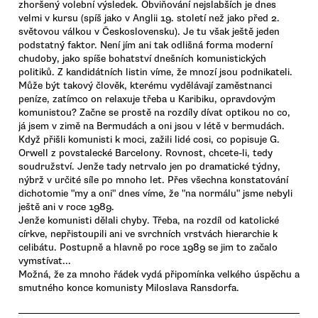
zhoršený volební výsledek. Obviňování nejslabších je dnes
velmi v kursu (spíš jako v Anglii 19. století než jako před 2.
světovou válkou v Československu). Je tu však ještě jeden
podstatný faktor. Není jím ani tak odlišná forma moderní
chudoby, jako spíše bohatství dnešních komunistických
politiků. Z kandidátních listin víme, že mnozí jsou podnikateli.
Může být takový člověk, kterému vydělávají zaměstnanci
peníze, zatímco on relaxuje třeba u Karibiku, opravdovým
komunistou? Začne se prostě na rozdíly dívat optikou no co,
já jsem v zimě na Bermudách a oni jsou v létě v bermudách.
Když přišli komunisti k moci, zažili lidé cosi, co popisuje G.
Orwell z povstalecké Barcelony. Rovnost, chcete-li, tedy
soudružství. Jenže tady netrvalo jen po dramatické týdny,
nýbrž v určité síle po mnoho let. Přes všechna konstatování
dichotomie "my a oni" dnes víme, že "na normálu" jsme nebyli
ještě ani v roce 1989.
Jenže komunisti dělali chyby. Třeba, na rozdíl od katolické
církve, nepřistoupili ani ve svrchních vrstvách hierarchie k
celibátu. Postupně a hlavně po roce 1989 se jim to začalo
vymstívat...
Možná, že za mnoho řádek vydá připomínka velkého úspěchu a
smutného konce komunisty Miloslava Ransdorfa.