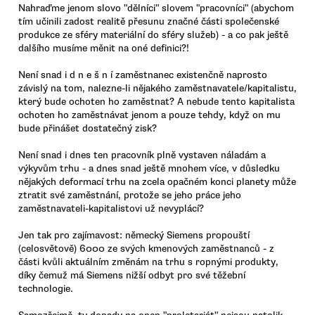
Nahraďme jenom slovo "dělníci" slovem "pracovníci" (abychom
tím učinili zadost realitě přesunu značné části společenské
produkce ze sféry materiální do sféry služeb) - a co pak ještě
dalšího musíme měnit na oné definici?!
Není snad i d n e š n í zaměstnanec existenčně naprosto
závislý na tom, nalezne-li nějakého zaměstnavatele/kapitalistu,
který bude ochoten ho zaměstnat? A nebude tento kapitalista
ochoten ho zaměstnávat jenom a pouze tehdy, když on mu
bude přinášet dostatečný zisk?
Není snad i dnes ten pracovník plně vystaven náladám a
výkyvům trhu - a dnes snad ještě mnohem více, v důsledku
nějakých deformací trhu na zcela opačném konci planety může
ztratit své zaměstnání, protože se jeho práce jeho
zaměstnavateli-kapitalistovi už nevyplácí?
Jen tak pro zajímavost: německý Siemens propouští
(celosvětově) 6000 ze svých kmenových zaměstnanců - z
části kvůli aktuálním změnám na trhu s ropnými produkty,
díky čemuž má Siemens nižší odbyt pro své těžební
technologie.