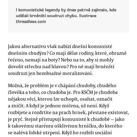
I komunistické legendy by dnes patrně zajímalo, kde
udělali brněnští soudruzi chybu. Ilustrace
threadless.com
Jakou alternativu však nabízí dnešní komunisté
dnešním chudým? Co mají dělat rodiny, které, obrazně
řečeno, nemají na boty? Nebo na to, aby si mohly
dovolit střechu nad hlavou? Pro ně mají brněnští
soudruzi jen bezobsažné moralizování.
Možná, že problém je v chápání chudoby, chudého
člověka a toho, co chudoba je. Pro KSČM je chudoba
nějakou věcí, kterou lze uchopit, osahat, označit
a zničit. A když je jednou zničena, už není. Když
rozbijete a rozdrtíte na prach hrnek, přestane existovat,
je pryč. Stejně přistupují komunisté k chudobě — jako
k takovému starému ošklivému hrníčku, do kterého
se nalévá lidské utrpení. Když ho rozbili sociální