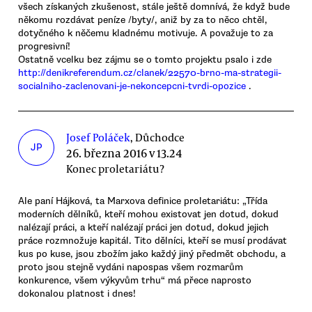
všech získaných zkušenost, stále ještě domnívá, že když bude
někomu rozdávat peníze /byty/, aniž by za to něco chtěl,
dotyčného k něčemu kladnému motivuje. A považuje to za
progresivní!
Ostatně vcelku bez zájmu se o tomto projektu psalo i zde
http://denikreferendum.cz/clanek/22570-brno-ma-strategii-
socialniho-zaclenovani-je-nekoncepcni-tvrdi-opozice
.
Josef Poláček
, Důchodce
JP
26. března 2016 v 13.24
Konec proletariátu?
Ale paní Hájková, ta Marxova definice proletariátu: „Třída
moderních dělníků, kteří mohou existovat jen dotud, dokud
nalézají práci, a kteří nalézají práci jen dotud, dokud jejich
práce rozmnožuje kapitál. Tito dělníci, kteří se musí prodávat
kus po kuse, jsou zbožím jako každý jiný předmět obchodu, a
proto jsou stejně vydáni napospas všem rozmarům
konkurence, všem výkyvům trhu“ má přece naprosto
dokonalou platnost i dnes!