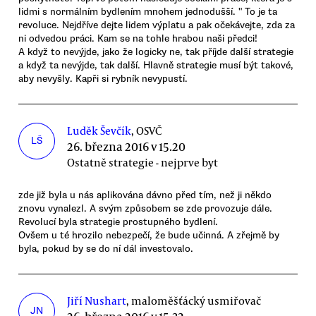
lidmi s normálním bydlením mnohem jednodušší. " To je ta
revoluce. Nejdříve dejte lidem výplatu a pak očekávejte, zda za
ni odvedou práci. Kam se na tohle hrabou naši předci!
A když to nevýjde, jako že logicky ne, tak příjde další strategie
a když ta nevýjde, tak další. Hlavně strategie musí být takové,
aby nevyšly. Kapři si rybník nevypustí.
Luděk Ševčík
, OSVČ
LŠ
26. března 2016 v 15.20
Ostatně strategie - nejprve byt
zde již byla u nás aplikována dávno před tím, než ji někdo
znovu vynalezl. A svým způsobem se zde provozuje dále.
Revolucí byla strategie prostupného bydlení.
Ovšem u té hrozilo nebezpečí, že bude učinná. A zřejmě by
byla, pokud by se do ní dál investovalo.
Jiří Nushart
, maloměšťácký usmiřovač
JN