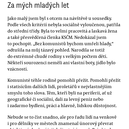
Za mých mladých let
Jako malý jsem byl s otcem na návštěvě u sousedky.
Podle všech kritérií nebyla sociálně vyloučenou, patřila
do střední třídy. Byla to velmi pracovitá a laskavá žena
a také přesvědčená členka KSČM. Nedokázal jsem
to pochopit. „Bez komunistů bychom umřeli hlady,“
odtušila na můj tázavý pohled. Narodila se totiž
do extrémně chudé rodiny s velkým počtem dětí.
Někteří sourozenci neměli ani vlastní boty, jídlo bylo
vzácností.
Komunisté téhle rodině pomohli přežít. Pomohli přežít
i statisícům dalších lidí, proletářů v nejvlastnějším
smyslu toho slova. Těm, kteří byli na periferii, ať už
geografické či sociální, dali za levný peníz nebo
i zadarmo bydlení, práci a hlavně, lidskou důstojnost.
Nebude se to číst snadno, ale pro řadu lidí na venkově
i pro dělníky ve městech znamenal únorový převrat