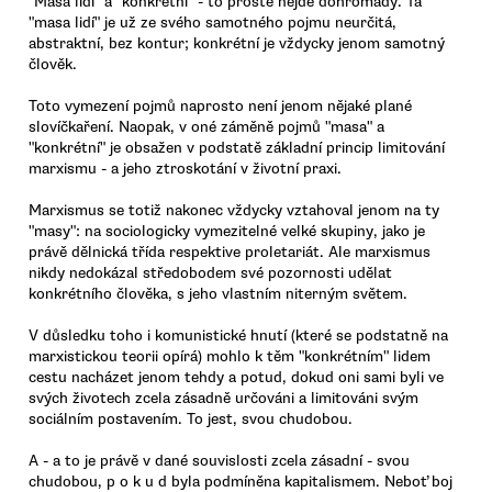
"Masa lidí" a "konkrétní" - to prostě nejde dohromady. Ta
"masa lidí" je už ze svého samotného pojmu neurčitá,
abstraktní, bez kontur; konkrétní je vždycky jenom samotný
člověk.
Toto vymezení pojmů naprosto není jenom nějaké plané
slovíčkaření. Naopak, v oné záměně pojmů "masa" a
"konkrétní" je obsažen v podstatě základní princip limitování
marxismu - a jeho ztroskotání v životní praxi.
Marxismus se totiž nakonec vždycky vztahoval jenom na ty
"masy": na sociologicky vymezitelné velké skupiny, jako je
právě dělnická třída respektive proletariát. Ale marxismus
nikdy nedokázal středobodem své pozornosti udělat
konkrétního člověka, s jeho vlastním niterným světem.
V důsledku toho i komunistické hnutí (které se podstatně na
marxistickou teorii opírá) mohlo k těm "konkrétním" lidem
cestu nacházet jenom tehdy a potud, dokud oni sami byli ve
svých životech zcela zásadně určováni a limitováni svým
sociálním postavením. To jest, svou chudobou.
A - a to je právě v dané souvislosti zcela zásadní - svou
chudobou, p o k u d byla podmíněna kapitalismem. Neboť boj