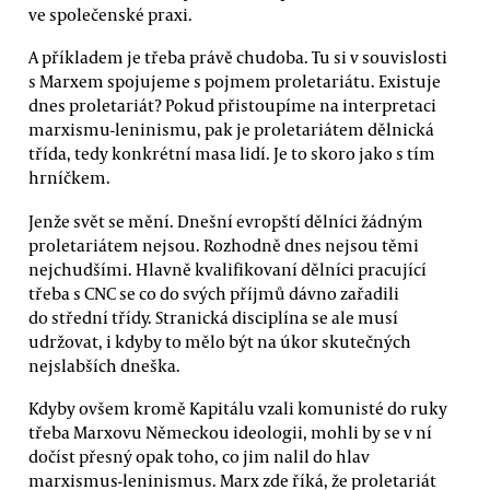
ve společenské praxi.
A příkladem je třeba právě chudoba. Tu si v souvislosti
s Marxem spojujeme s pojmem proletariátu. Existuje
dnes proletariát? Pokud přistoupíme na interpretaci
marxismu-leninismu, pak je proletariátem dělnická
třída, tedy konkrétní masa lidí. Je to skoro jako s tím
hrníčkem.
Jenže svět se mění. Dnešní evropští dělníci žádným
proletariátem nejsou. Rozhodně dnes nejsou těmi
nejchudšími. Hlavně kvalifikovaní dělníci pracující
třeba s CNC se co do svých příjmů dávno zařadili
do střední třídy. Stranická disciplína se ale musí
udržovat, i kdyby to mělo být na úkor skutečných
nejslabších dneška.
Kdyby ovšem kromě Kapitálu vzali komunisté do ruky
třeba Marxovu Německou ideologii, mohli by se v ní
dočíst přesný opak toho, co jim nalil do hlav
marxismus-leninismus. Marx zde říká, že proletariát