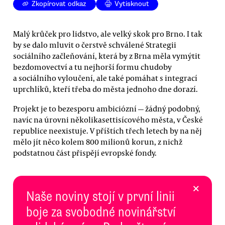
Zkopírovat odkaz
Vytisknout
Malý krůček pro lidstvo, ale velký skok pro Brno. I tak
by se dalo mluvit o čerstvě schválené Strategii
sociálního začleňování, která by z Brna měla vymýtit
bezdomovectví a tu nejhorší formu chudoby
a sociálního vyloučení, ale také pomáhat s integrací
uprchlíků, kteří třeba do města jednoho dne dorazí.
Projekt je to bezesporu ambiciózní — žádný podobný,
navíc na úrovni několikasettisícového města, v České
republice neexistuje. V příštích třech letech by na něj
mělo jít něco kolem 800 milionů korun, z nichž
podstatnou část přispějí evropské fondy.
×
Naše noviny stojí v první linii
boje za svobodné novinářství