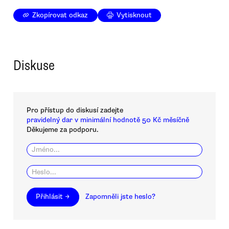
Zkopírovat odkaz
Vytisknout
Diskuse
Pro přístup do diskusí zadejte
pravidelný dar v minimální hodnotě 50 Kč měsíčně
Děkujeme za podporu.
Přihlásit →
Zapomněli jste heslo?