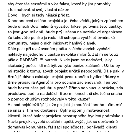
aby čtenáře seznámil s více fakty, které by jim pomohly
zformulovat si svůj vlastní názor.
Dovolil bych si tedy nějaké přidat.
K hodonocení celého projektu je třeba vědět, jakým způsobem
bude oněch 800 milionů využito. Takže: polovina této částky,
to jest 400 milionů, bude prý určena na neziskové organizace.
Za takovéto peníze je řada lidí schopna vystřílet brněnské
komunisty, nejen o nich iniciovat hanlivý článek.
Dále pak: při uvažovaném počtu začleňovaných vychází
náklady na jednoho v částce několika milonů. Zatím se totiž
píše o PADESÁTI !!! bytech. Nikde jsem se nedočetl, jaký
skutečný počet lidí má být za tyto peníze začleněn. Už to by
mi stačilo k tomu, abych projekt určitě nepodpořil. Dále pak: v
Brně již dávno existuje projekt prostupného bydlení /který v
Brně prosadila Agentůra pro sociální začleňování!/. Ten teď
bude hozen přes palubu a proč? Přímo se vnucuje otázka, zda
představa podílu na dalších 800 milionech, či skutečná snaha
o pomoc chudým rozhodovaly v této kauze?
A snad nejdůležitější je, že projekt je součástí onoho - čím míň
se snažíš, tím víc dostaneš. Úplně opomíjí motivačnost
klientů, která byla v projektu prostupného bydlení podmínkou.
Navíc projekt vyvolá sociální napětí, zvýší, jak se oprávněně
domnívají komunisté, fašizaci společnosti, poněvadž klienti