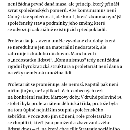
není žádná pevně daná masa, ale princip, který přináší
zvrat společenských poměrů. A že komunismus není
žádný stav společnosti, ale hnutí, které zkoumá nynější
společenský stav a podmínky jeho změny, které
se odvozují z aktuálně existujících předpokladů.
Proletariát je stavem uměle vyvolané chudoby, která
se neredukuje jen na materiální nedostatek, ale
zahrnuje i chudobu duchovní. Marx hovoří
o „nedostatku lidství“. „Komunismus“ tedy není žádná
rigidní byrokratická struktura a proletariát není daná a
na věky neměnná množina lidí.
Proletariát se proměňuje, ale nemizí. Kapitál pak není
ničím jiným, než aplikací těchto obecných tezí
na konkrétní realitu Marxovy doby. V druhé polovině 19.
století byla proletariátem dělnická třída, protože byla
na tom úplně nejnižším stupni společenského
žebříčku. V roce 2016 jím už není, role proletariátu
se chopili ti, kteří jsou ponížení a zbavovaní svého
lidství dnes — ti, na které chce cílit Strategie sociálního