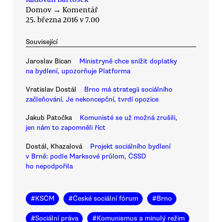
Domov
→
Komentář
25. března 2016 v 7.00
Související
Jaroslav Bican
Ministryně chce snížit doplatky
na bydlení, upozorňuje Platforma
Vratislav Dostál
Brno má strategii sociálního
začleňování. Je nekoncepční, tvrdí opozice
Jakub Patočka
Komunisté se už možná zrušili,
jen nám to zapomněli říct
Dostál, Khazalová
Projekt sociálního bydlení
v Brně: podle Marksové průlom, ČSSD
ho nepodpořila
#
KSČM
#
České sociální fórum
#
Brno
#
Sociální práva
#
Komunismus a minulý režim