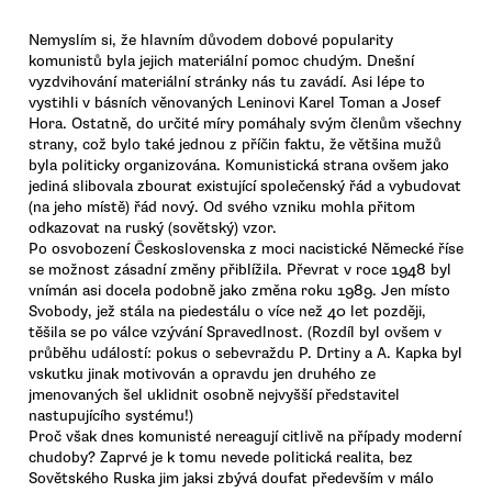
Nemyslím si, že hlavním důvodem dobové popularity
komunistů byla jejich materiální pomoc chudým. Dnešní
vyzdvihování materiální stránky nás tu zavádí. Asi lépe to
vystihli v básních věnovaných Leninovi Karel Toman a Josef
Hora. Ostatně, do určité míry pomáhaly svým členům všechny
strany, což bylo také jednou z příčin faktu, že většina mužů
byla politicky organizována. Komunistická strana ovšem jako
jediná slibovala zbourat existující společenský řád a vybudovat
(na jeho místě) řád nový. Od svého vzniku mohla přitom
odkazovat na ruský (sovětský) vzor.
Po osvobození Československa z moci nacistické Německé říse
se možnost zásadní změny přiblížila. Převrat v roce 1948 byl
vnímán asi docela podobně jako změna roku 1989. Jen místo
Svobody, jež stála na piedestálu o více než 40 let později,
těšila se po válce vzývání Spravedlnost. (Rozdíl byl ovšem v
průběhu událostí: pokus o sebevraždu P. Drtiny a A. Kapka byl
vskutku jinak motivován a opravdu jen druhého ze
jmenovaných šel uklidnit osobně nejvyšší představitel
nastupujícího systému!)
Proč však dnes komunisté nereagují citlivě na případy moderní
chudoby? Zaprvé je k tomu nevede politická realita, bez
Sovětského Ruska jim jaksi zbývá doufat především v málo