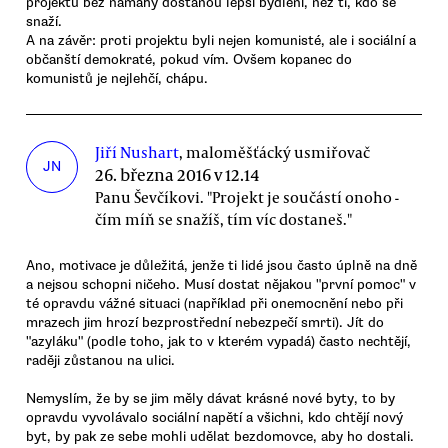
projektu bez námahy dostanou lepší bydlení, než ti, kdo se
snaží.
A na závěr: proti projektu byli nejen komunisté, ale i sociální a
občanští demokraté, pokud vím. Ovšem kopanec do
komunistů je nejlehčí, chápu.
Jiří Nushart
, maloměšťácký usmiřovač
JN
26. března 2016 v 12.14
Panu Ševčíkovi. "Projekt je součástí onoho -
čím míň se snažíš, tím víc dostaneš."
Ano, motivace je důležitá, jenže ti lidé jsou často úplně na dně
a nejsou schopni ničeho. Musí dostat nějakou "první pomoc" v
té opravdu vážné situaci (například při onemocnění nebo při
mrazech jim hrozí bezprostřední nebezpečí smrti). Jít do
"azyláku" (podle toho, jak to v kterém vypadá) často nechtějí,
raději zůstanou na ulici.
Nemyslím, že by se jim měly dávat krásné nové byty, to by
opravdu vyvolávalo sociální napětí a všichni, kdo chtějí nový
byt, by pak ze sebe mohli udělat bezdomovce, aby ho dostali.