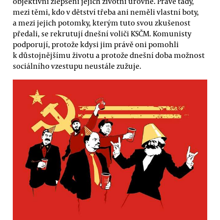
objektivní zlepšení jejich životní úrovně. Právě tady,
mezi těmi, kdo v dětství třeba ani neměli vlastní boty,
a mezi jejich potomky, kterým tuto svou zkušenost
předali, se rekrutují dnešní voliči KSČM. Komunisty
podporují, protože kdysi jim právě oni pomohli
k důstojnějšímu životu a protože dnešní doba možnost
sociálního vzestupu neustále zužuje.