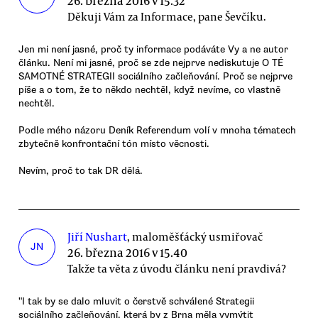
26. března 2016 v 15.32
Děkuji Vám za Informace, pane Ševčíku.
Jen mi není jasné, proč ty informace podáváte Vy a ne autor
článku. Není mi jasné, proč se zde nejprve nediskutuje O TÉ
SAMOTNÉ STRATEGII sociálního začleňování. Proč se nejprve
píše a o tom, že to někdo nechtěl, když nevíme, co vlastně
nechtěl.
Podle mého názoru Deník Referendum volí v mnoha tématech
zbytečně konfrontační tón místo věcnosti.
Nevím, proč to tak DR dělá.
Jiří Nushart
, maloměšťácký usmiřovač
JN
26. března 2016 v 15.40
Takže ta věta z úvodu článku není pravdivá?
"I tak by se dalo mluvit o čerstvě schválené Strategii
sociálního začleňování, která by z Brna měla vymýtit