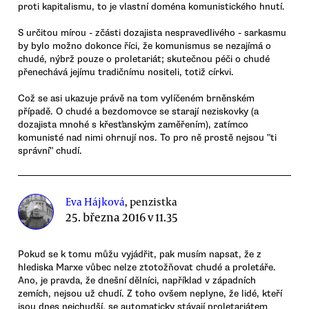
proti kapitalismu, to je vlastní doména komunistického hnutí.
S určitou mírou - zčásti dozajista nespravedlivého - sarkasmu
by bylo možno dokonce říci, že komunismus se nezajímá o
chudé, nýbrž pouze o proletariát; skutečnou péči o chudé
přenechává jejímu tradičnímu nositeli, totiž církvi.
Což se asi ukazuje právě na tom vylíčeném brněnském
případě. O chudé a bezdomovce se starají neziskovky (a
dozajista mnohé s křesťanským zaměřením), zatímco
komunisté nad nimi ohrnují nos. To pro ně prostě nejsou "ti
správní" chudí.
Eva Hájková
, penzistka
25. března 2016 v 11.35
Pokud se k tomu můžu vyjádřit, pak musím napsat, že z
hlediska Marxe vůbec nelze ztotožňovat chudé a proletáře.
Ano, je pravda, že dnešní dělníci, například v západních
zemích, nejsou už chudí. Z toho ovšem neplyne, že lidé, kteří
jsou dnes nejchudší, se automaticky stávají proletariátem