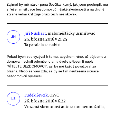
Zajímal by mě názor pana Ševčíka, který, jak jsem pochopil, má
s řešením situace bezdomovců nějaké zkušenosti a na druhé
straně velmi kritizuje praxi těch neziskovek.
Jiří Nushart
, maloměšťácký usmiřovač
JN
25. března 2016 v 21.25
Ta paralela se nabízí.
Pokud bych zde vyzýval k tomu, abychom ráno, až půjdeme z
domova, nechali odemčeno a na dveře připevnili nápis
"VÍTEJTE BEZDOMOVCI", asi by mě každý považoval za
blázna. Nebo se vám zdá, že by se tím neutěšená situace
bezdomovců vyřešila?
Luděk Ševčík
, OSVČ
LŠ
26. března 2016 v 6.22
Vrozená skromnost autora mu neumožnila,