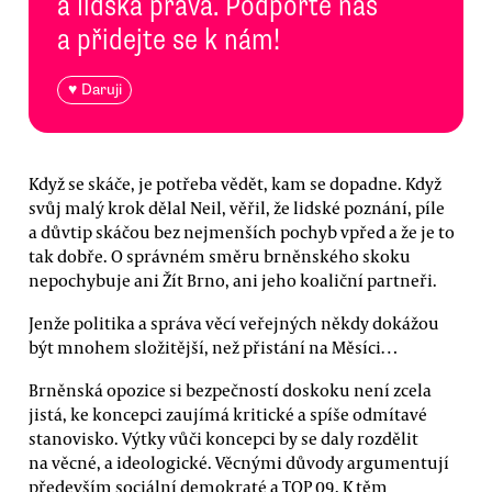
a lidská práva. Podpořte nás
a přidejte se k nám!
♥ Daruji
Když se skáče, je potřeba vědět, kam se dopadne. Když
svůj malý krok dělal Neil, věřil, že lidské poznání, píle
a důvtip skáčou bez nejmenších pochyb vpřed a že je to
tak dobře. O správném směru brněnského skoku
nepochybuje ani Žít Brno, ani jeho koaliční partneři.
Jenže politika a správa věcí veřejných někdy dokážou
být mnohem složitější, než přistání na Měsíci…
Brněnská opozice si bezpečností doskoku není zcela
jistá, ke koncepci zaujímá kritické a spíše odmítavé
stanovisko. Výtky vůči koncepci by se daly rozdělit
na věcné, a ideologické. Věcnými důvody argumentují
především sociální demokraté a TOP 09. K těm