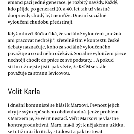
emancipací jedné generace, je rozbitý navždy. Každý,
kdo přijde po generaci 30. a 40. let tak už vlastně
doopravdy chudý být nemůže. Dnešní sociálně
vyloučení chudobu předstírají.
Když mluvčí Růčka říká, že sociálně vyloučení „možná
ani pracovat nechtějí“, zřetelně tím v kontextu české
debaty naznačuje, koho za sociálně vyloučeného
považuje a co od něho očekává. Sociálně vyloučení přece
nechtějí chodit do práce ze své podstaty… A pokud
si tím už nejste jisti, pak vězte, že KSČM se stále
považuje za stranu levicovou.
Volit Karla
I dnešní komunisté se hlásí k Marxovi. Pevnost jejich
víry je svým způsobem obdivuhodná. Jenže problém
s Marxem je, že věřit nestačí. Věřit Marxovi je vlastně
kontraproduktivní. Marx, má-li být k nějakému užitku,
se totiž musí kriticky studovat a pak testovat