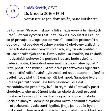
Luděk Ševčík
, OSVČ
LŠ
26. března 2016 v 15.14
Nemusíte se jen domnívát, pane Nusharte.
Je to jasné: "Pracovní skupina lidí z neziskovek a brněnských
úřadů, kterou vytvořil zastupitel za Žít Brno Martin Freund,
se připravuje na „registration week“ – sociální pracovníci a
dobrovolníci obejdou všechny brněnské ubytovny a zjistí na
úřadech data o ohrožených rodinách, aby získali přehled o
situaci ohrožených rodin. Poté v několika krocích, na základě
motivačních pohovorů a posléze i losem, bude vybráno
padesát rodin, které dostanou možnost normálně bydlet."
"Tzv. prostupné bydlení, které dříve prosazovala i Agentura
pro sociální začleňování, bylo založené na postupném učení se
bydlet, tedy platit nájem, neničit byt apod. Samotné bydlení
určené pro tuto výuku ale bylo nevyhovující a dál
reprodukovalo problémy, kvůli kterým lidé zůstávají v pasti
chudoby, a jeho úspěšnost byla jen okolo dvaceti procent.
Strategie Housing First vychází z opačného předpokladu.
Sociálně slabým lidem je na prvním místě nabídnuto bydlení,
místo zkoumání, zda „umí“ bydlet, jim je jednoduše bydlení
poskytnuto. Teprve potom následuje sociální práce, která je s