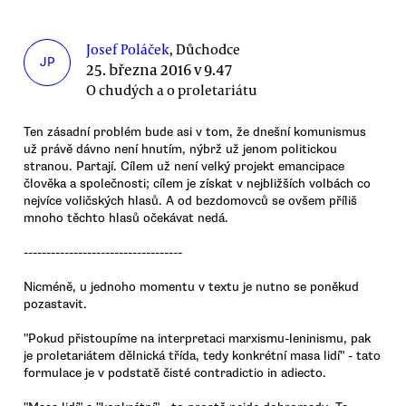
Josef Poláček
, Důchodce
JP
25. března 2016 v 9.47
O chudých a o proletariátu
Ten zásadní problém bude asi v tom, že dnešní komunismus
už právě dávno není hnutím, nýbrž už jenom politickou
stranou. Partají. Cílem už není velký projekt emancipace
člověka a společnosti; cílem je získat v nejbližších volbách co
nejvíce voličských hlasů. A od bezdomovců se ovšem příliš
mnoho těchto hlasů očekávat nedá.
-----------------------------------
Nicméně, u jednoho momentu v textu je nutno se poněkud
pozastavit.
"Pokud přistoupíme na interpretaci marxismu-leninismu, pak
je proletariátem dělnická třída, tedy konkrétní masa lidí" - tato
formulace je v podstatě čisté contradictio in adiecto.