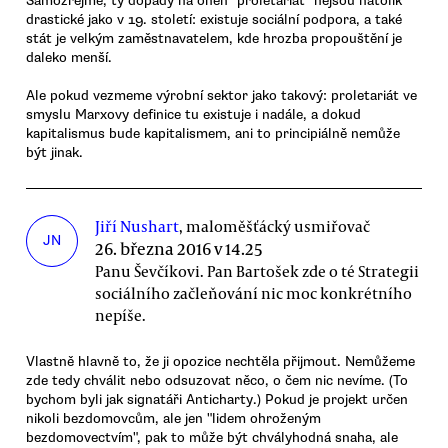
Samozřejmě, ty dopady na onen "proletariát" nejsou natolik
drastické jako v 19. století: existuje sociální podpora, a také
stát je velkým zaměstnavatelem, kde hrozba propouštění je
daleko menší.
Ale pokud vezmeme výrobní sektor jako takový: proletariát ve
smyslu Marxovy definice tu existuje i nadále, a dokud
kapitalismus bude kapitalismem, ani to principiálně nemůže
být jinak.
Jiří Nushart
, maloměšťácký usmiřovač
JN
26. března 2016 v 14.25
Panu Ševčíkovi. Pan Bartošek zde o té Strategii
sociálního začleňování nic moc konkrétního
nepíše.
Vlastně hlavně to, že ji opozice nechtěla přijmout. Nemůžeme
zde tedy chválit nebo odsuzovat něco, o čem nic nevíme. (To
bychom byli jak signatáři Anticharty.) Pokud je projekt určen
nikoli bezdomovcům, ale jen "lidem ohroženým
bezdomovectvím", pak to může být chvályhodná snaha, ale