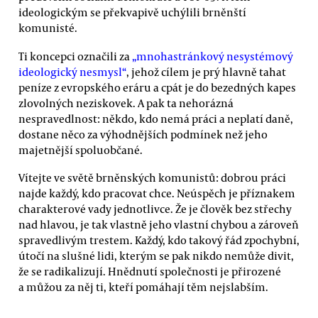
ideologickým se překvapivě uchýlili brněnští
komunisté.
Ti koncepci označili za
„mnohastránkový nesystémový
ideologický nesmysl“
, jehož cílem je prý hlavně tahat
peníze z evropského eráru a cpát je do bezedných kapes
zlovolných neziskovek. A pak ta nehorázná
nespravedlnost: někdo, kdo nemá práci a neplatí daně,
dostane něco za výhodnějších podmínek než jeho
majetnější spoluobčané.
Vítejte ve světě brněnských komunistů: dobrou práci
najde každý, kdo pracovat chce. Neúspěch je příznakem
charakterové vady jednotlivce. Že je člověk bez střechy
nad hlavou, je tak vlastně jeho vlastní chybou a zároveň
spravedlivým trestem. Každý, kdo takový řád zpochybní,
útočí na slušné lidi, kterým se pak nikdo nemůže divit,
že se radikalizují. Hnědnutí společnosti je přirozené
a můžou za něj ti, kteří pomáhají těm nejslabším.