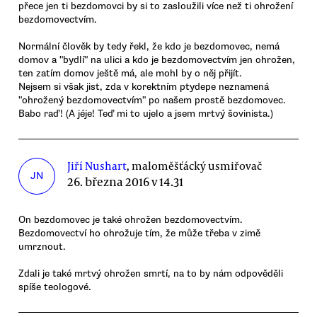
přece jen ti bezdomovci by si to zasloužili více než ti ohrožení
bezdomovectvím.
Normální člověk by tedy řekl, že kdo je bezdomovec, nemá
domov a "bydlí" na ulici a kdo je bezdomovectvím jen ohrožen,
ten zatím domov ještě má, ale mohl by o něj přijít.
Nejsem si však jist, zda v korektním ptydepe neznamená
"ohrožený bezdomovectvím" po našem prostě bezdomovec.
Babo raď! (A jéje! Teď mi to ujelo a jsem mrtvý šovinista.)
Jiří Nushart
, maloměšťácký usmiřovač
JN
26. března 2016 v 14.31
On bezdomovec je také ohrožen bezdomovectvím.
Bezdomovectví ho ohrožuje tím, že může třeba v zimě
umrznout.
Zdali je také mrtvý ohrožen smrtí, na to by nám odpověděli
spíše teologové.