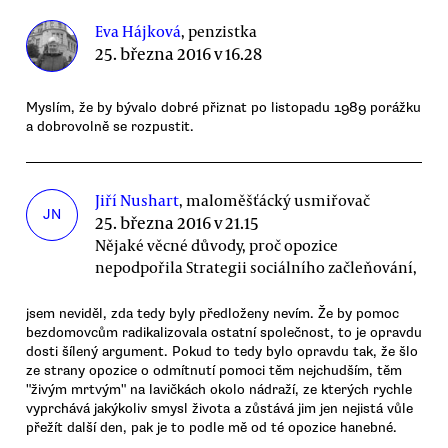
Eva Hájková
, penzistka
25. března 2016 v 16.28
Myslím, že by bývalo dobré přiznat po listopadu 1989 porážku
a dobrovolně se rozpustit.
Jiří Nushart
, maloměšťácký usmiřovač
JN
25. března 2016 v 21.15
Nějaké věcné důvody, proč opozice
nepodpořila Strategii sociálního začleňování,
jsem neviděl, zda tedy byly předloženy nevím. Že by pomoc
bezdomovcům radikalizovala ostatní společnost, to je opravdu
dosti šílený argument. Pokud to tedy bylo opravdu tak, že šlo
ze strany opozice o odmítnutí pomoci těm nejchudším, těm
"živým mrtvým" na lavičkách okolo nádraží, ze kterých rychle
vyprchává jakýkoliv smysl života a zůstává jim jen nejistá vůle
přežít další den, pak je to podle mě od té opozice hanebné.