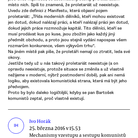
místo nich. Spíš to znamená, že proletariát už neexistuje.
Uvedu zde definici z Manifestu, která objasní pojem
proletariát: „Třída moderních dělníků, kteří mohou existovat
jen dotud, dokud nalézají práci, a kteří nalézají práci jen dotud,
dokud jejich práce rozmnožuje kapitál. Tito dělníci, kteří se
musí prodávat kus po kuse, jsou zbožím jako každý jiný
předmět obchodu, a proto jsou stejně vydáni napospas všem
rozmarům konkurence, všem výkyvům trhu“.
Na jiném místě pak píše, že proletáři nemají co ztratit, leda své
okovy.
Jestliže tedy už u nás takový proletariát neexistuje (a on
opravdu neexistuje, protože situace se změnila a už vlastně
nežijeme v moderní, nýbrž postmoderní době), pak ani nemá
logiku, aby existovala komunistická strana, která má být jeho
předvojem.
Proto by bylo daleko logičtější, kdyby se pan Bartošek
komunistů zeptal, proč vlastně existují.
Ivo Horák
IH
25. března 2016 v 15.53
Mechanismy vzestupu a sestupu komunistů