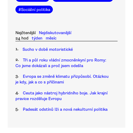
#
Sociální politika
Nejčtenější
Nejdiskutovanější
24 hod
týden
měsíc
1.
Sucho v době motoristické
2.
Tři a půl roku vládní zmocněnkyní pro Romy:
Co jsme dokázali a proč jsem odešla
3.
Evropa se změně klimatu přizpůsobí. Otázkou
je kdy, jak a co s příčinami
4.
Ceuta jako nástroj hybridního boje. Jak krajní
pravice rozděluje Evropu
5.
Padesát odstínů lži a nová nekulturní politika