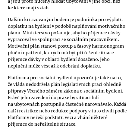
a jsou proto nuceny hledat ubytování v jiné obci, než
ke které mají vztah.
Dalším kritizovaným bodem je podmínka pro výplatu
doplatku na bydlení v podobě naplňování motivačního
plánu. Ministerstvo požaduje, aby ho příjemce dávky
vypracoval ve spolupráci se sociálním pracovníkem.
Motivační plán stanoví postup a časový harmonogram
plnění opatření, kterých má být při řešení situace
příjemce dávky v oblasti bydlení dosaženo. Jeho
neplnění může vést až k odebrání doplatku.
Platforma pro sociální bydlení upozorňuje také na to,
že vláda nedodržela plán legislativních prací ohledně
přípravy Věcného záměru zákona o sociálním bydlení.
Právě jeho zavedení do praxe by situaci lidí
na ubytovnách postupně a částečně narovnávalo. Každá
další restrikce nebo redukce podpory v tuto chvíli podle
Platformy neřeší podstatu věci a vhání některé
příjemce do neřešitelné situace.