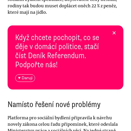
rodiny tak budou muset doplácet oněch 22 % z peněz,
které mají na jídlo.
×
Když chcete pochopit, co se
děje v domácí politice, stačí
číst Deník Referendum.
Podpořte nás!
♥ Daruji
Namísto řešení nové problémy
Platforma pro sociální bydlení připravila k návrhu
novely zákona celou řadu připomínek, které odeslala
Ministerstvu práce a sociálních věcí. Na jedné straně