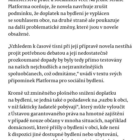
Platforma oceňuje, že novela navrhuje zrušit
podmínku, že doplatek na bydlení je vyplácen
se souhlasem obce, na druhé straně ale poukazuje
na další problematické změny, které jsou v novele
obsažené.
„Vzhledem k časové tísni při její přípravě novela nestíhá
projít potřebnou debatou a její nedostatečně
prozkoumané dopady by byly tedy přímo testovány
na našich nejchudších a nejzranitelnějších
spoluobčanech, což odmítáme,“ uvádí v textu svých
připomínek Platforma pro sociální bydlení.
Kromě už zmíněného plošného snížení doplatku
na bydlení, se jedná také o požadavek na „vazbu k obci,
v níž fakticky žadatelé pobývají“, který může vyloučit
z Ústavou garantovaného práva na hmotné zajištění
v případě nouze občany v mnoha situacích, například
domácnosti, které přišly o bydlení v obci, kde není
k dispozici jiné dostupné bydlení nebo ubytování,