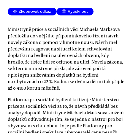
Zkopírovat odkaz
Vytisknout
Ministryně práce a sociálních věcí Michaela Marksová
předložila do vnějšího připomínkového řízení návrh
novely zákona o pomoci v hmotné nouzi. Návrh měl
především reagovat na situaci kolem schvalování
doplatku na bydlení na ubytovnách obcemi, kdy
hrozilo, že tisíce lidí se ocitnou na ulici. Novela zákona,
se kterou ministryně přišla, ale zároveň počítá
s plošným snižováním doplatků na bydlení
na ubytovnách o 22 %. Rodina se dvěma dětmi tak přijde
až o 4100 korun měsíčně.
Platforma pro sociální bydlení kritizuje Ministerstvo
práce za sociálních věcí za to, že návrh předkládá bez
analýzy dopadů. Ministryně Michaela Marksová snížení
doplatků odůvodňuje tím, že se jedná o nástroj pro boj
s byznysem s chudobou. To je podle Platformy pro
sociální bydlení spekulace, ubytovatelé ceny nesníží,