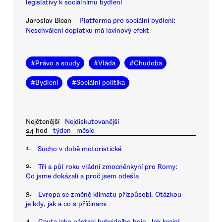
legislativy k sociálnímu bydlení
Jaroslav Bican
Platforma pro sociální bydlení:
Neschválení doplatku má lavinový efekt
#
Právo a soudy
#
Vláda
#
Chudoba
#
Bydlení
#
Sociální politika
Nejčtenější
Nejdiskutovanější
24 hod
týden
měsíc
1.
Sucho v době motoristické
2.
Tři a půl roku vládní zmocněnkyní pro Romy:
Co jsme dokázali a proč jsem odešla
3.
Evropa se změně klimatu přizpůsobí. Otázkou
je kdy, jak a co s příčinami
4.
Ceuta jako nástroj hybridního boje. Jak krajní