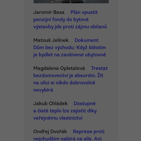
Jaromír Baxa
Plán vpustit
penzijní fondy do bytové
výstavby jde proti zájmu občanů
Matouš Jelínek
Dokument
Dům bez východu: Když štěstím
je bydlet na zavšivené ubytovně
Magdalena Opletalová
Trestat
bezdomovectví je absurdní. Žít
na ulici si nikdo dobrovolně
nevybírá
Jakub Chládek
Dostupné
a čisté teplo lze zajistit díky
veřejnému vlastnictví
Ondřej Dvořák
Represe proti
nejchudším nabírá na síle. Ani