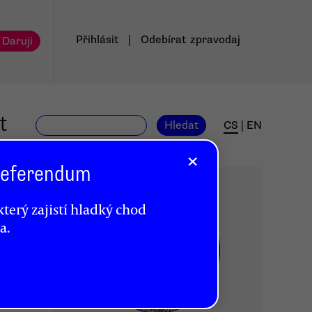
Přihlásit
|
Odebírat
zpravodaj
 Daruji
t
Hledat
CS
|
EN
×
 Referendum
terý zajistí hladký chod
a.