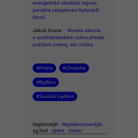
energetické chudobě nejvíce
pomáhá zateplování bytových
domů
Jakub Sosna
Novela zákona
o spotřebitelském úvěru přináší
pozitivní změny, ale i rizika
#
Praha
#
Chudoba
#
Bydlení
#
Sociální bydlení
Nejčtenější
Nejdiskutovanější
24 hod
týden
měsíc