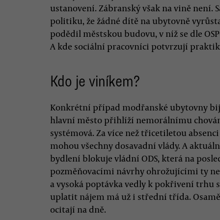
ustanovení. Zábranský však na vině není.
politiku, že žádné dítě na ubytovně vyrů
podědil městskou budovu, v níž se dle OSPO
A kde sociální pracovníci potvrzují prakt
Kdo je viníkem?
Konkrétní případ modřanské ubytovny bije
hlavní město přihlíží nemorálnímu chování
systémová. Za více než třicetiletou absenci
mohou všechny dosavadní vlády. A aktuáln
bydlení blokuje vládní ODS, která na posle
pozměňovacími návrhy ohrožujícími ty ne
a vysoká poptávka vedly k pokřivení trhu 
uplatit nájem má už i střední třída. Osamě
ocitají na dně.