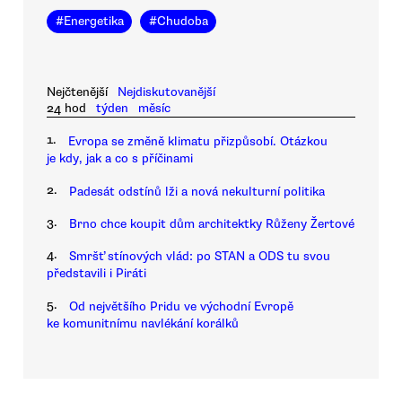
#
Energetika
#
Chudoba
Nejčtenější
Nejdiskutovanější
24 hod
týden
měsíc
1.
Evropa se změně klimatu přizpůsobí. Otázkou
je kdy, jak a co s příčinami
2.
Padesát odstínů lži a nová nekulturní politika
3.
Brno chce koupit dům architektky Růženy Žertové
4.
Smršť stínových vlád: po STAN a ODS tu svou
představili i Piráti
5.
Od největšího Pridu ve východní Evropě
ke komunitnímu navlékání korálků