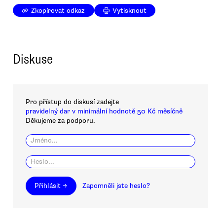
Zkopírovat odkaz
Vytisknout
Diskuse
Pro přístup do diskusí zadejte
pravidelný dar v minimální hodnotě 50 Kč měsíčně
Děkujeme za podporu.
Přihlásit →
Zapomněli jste heslo?