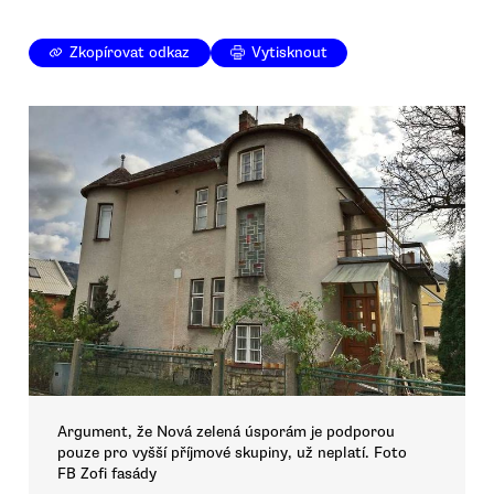
Zkopírovat odkaz
Vytisknout
Argument, že Nová zelená úsporám je podporou
pouze pro vyšší příjmové skupiny, už neplatí. Foto
FB Zofi fasády