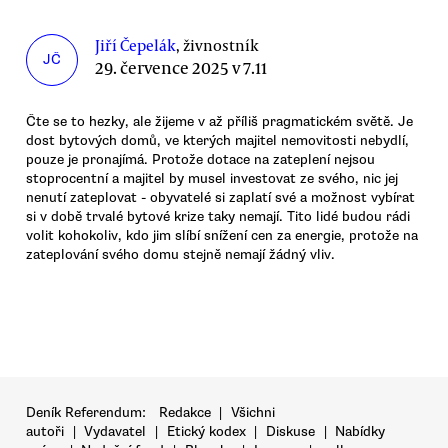
Jiří Čepelák
, živnostník
JČ
29. července 2025 v 7.11
Čte se to hezky, ale žijeme v až příliš pragmatickém světě. Je
dost bytových domů, ve kterých majitel nemovitosti nebydlí,
pouze je pronajímá. Protože dotace na zateplení nejsou
stoprocentní a majitel by musel investovat ze svého, nic jej
nenutí zateplovat - obyvatelé si zaplatí své a možnost vybírat
si v době trvalé bytové krize taky nemají. Tito lidé budou rádi
volit kohokoliv, kdo jim slíbí snížení cen za energie, protože na
zateplování svého domu stejně nemají žádný vliv.
Deník Referendum:
Redakce
|
Všichni
autoři
|
Vydavatel
|
Etický kodex
|
Diskuse
|
Nabídky