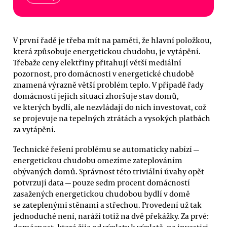
V první řadě je třeba mít na paměti, že hlavní položkou,
která způsobuje energetickou chudobu, je vytápění.
Třebaže ceny elektřiny přitahují větší mediální
pozornost, pro domácnosti v energetické chudobě
znamená výrazně větší problém teplo. V případě řady
domácností jejich situaci zhoršuje stav domů,
ve kterých bydlí, ale nezvládají do nich investovat, což
se projevuje na tepelných ztrátách a vysokých platbách
za vytápění.
Technické řešení problému se automaticky nabízí —
energetickou chudobu omezíme zateplováním
obývaných domů. Správnost této triviální úvahy opět
potvrzují data — pouze sedm procent domácností
zasažených energetickou chudobou bydlí v domě
se zateplenými stěnami a střechou. Provedení už tak
jednoduché není, naráží totiž na dvě překážky. Za prvé: