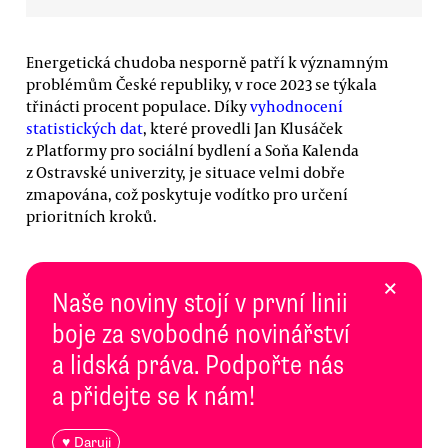
Energetická chudoba nesporně patří k významným
problémům České republiky, v roce 2023 se týkala
třinácti procent populace. Díky
vyhodnocení
statistických dat
, které provedli Jan Klusáček
z Platformy pro sociální bydlení a Soňa Kalenda
z Ostravské univerzity, je situace velmi dobře
zmapována, což poskytuje vodítko pro určení
prioritních kroků.
×
Naše noviny stojí v první linii
boje za svobodné novinářství
a lidská práva. Podpořte nás
a přidejte se k nám!
♥ Daruji