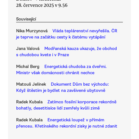
28. července 2025 v 9.56
Související
Nika Murzynová
Vláda teplárenství nevyřešila. ČR
je teprve na začátku cesty k čistému vytápění
Jana Valová
Modřanská kauza ukazuje, že obchod
s chudobou kvete i v Praze
Michal Berg
Energetická chudoba za dveřmi.
Ministr však domácnosti chránit nechce
Matouš Jelínek
Dokument Dům bez východu:
Když štěstím je bydlet na zavšivené ubytovně
Radek Kubala
Zatímco fosilní korporace rekordně
bohatly, desetitisíce lidí zemřely kvůli zimě
Radek Kubala
Energetická loupež v přímém
přenosu. Křetínského rekordní zisky je nutné zdanit