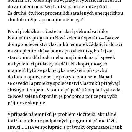
domácnost, která žije od výplaty k výplatě, na investici
do zateplení nenašetří ani si na ni nemůže půjčit.
Za druhé: čtyřicet procent lidí zasažených energetickou
chudobou žije v pronajímaném bytě.
První překážku se částečně daří překonávat díky
bonusům v programu Nová zelená úsporám — Bytové
domy. Společenství vlastníků jednotek žádající o dotaci
na zateplení získává bonus pro vlastníky, kteří jsou
starobními důchodci nebo mají nárok na příspěvek
na bydlení či přídavky na děti. Nízkopříjmových
majitelů bytů se pak netýká navýšení příspěvku
do fondu oprav, neboť je pokryto bonusem. Nápad
se osvědčil a projekty společenství vlastníků přibývají
slušným tempem. V tomto případě již neplatí výhrada,
že Nová zelená úsporám je podporou pouze pro vyšší
příjmové skupiny.
V případě nájemníků je problém složitější, aktuálně
totiž nemohou z podpůrných programů přímo těžit.
Hnutí DUHA ve spolupráci s právníky organizace Frank