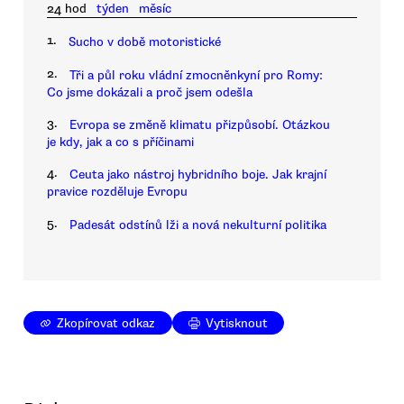
24 hod
týden
měsíc
1.
Sucho v době motoristické
2.
Tři a půl roku vládní zmocněnkyní pro Romy:
Co jsme dokázali a proč jsem odešla
3.
Evropa se změně klimatu přizpůsobí. Otázkou
je kdy, jak a co s příčinami
4.
Ceuta jako nástroj hybridního boje. Jak krajní
pravice rozděluje Evropu
5.
Padesát odstínů lži a nová nekulturní politika
Zkopírovat odkaz
Vytisknout