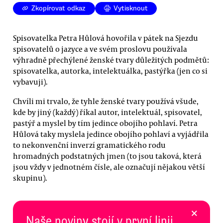
Zkopírovat odkaz
Vytisknout
Spisovatelka Petra Hůlová hovořila v pátek na Sjezdu
spisovatelů o jazyce a ve svém proslovu používala
výhradně přechýlené ženské tvary důležitých podmětů:
spisovatelka, autorka, intelektuálka, pastýřka (jen co si
vybavuji).
Chvíli mi trvalo, že tyhle ženské tvary používá všude,
kde by jiný (každý) říkal autor, intelektuál, spisovatel,
pastýř a myslel by tím jedince obojího pohlaví. Petra
Hůlová taky myslela jedince obojího pohlaví a vyjádřila
to nekonvenční inverzí gramatického rodu
hromadných podstatných jmen (to jsou taková, která
jsou vždy v jednotném čísle, ale označují nějakou větší
skupinu).
×
Naše noviny stojí v první linii