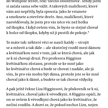
do Wimpole Street, řekl ‘slečno Doolittlová‘. Tehdy jsem
si začala sama sebe vážit. A takových maličkostí, které
vám ani nepřišly, byla spousta. Jako že vstanete
a smeknete a otevřete dveře. Ano, maličkosti, které
nasvědčovaly, že jsem pro vás něco víc než holka
od škopku. I když ovšem vím, že byste se stejně choval
k holce od škopku, kdyby už ji pustili do pokoje.“
To máte tak: některé věci se naučí každý — strojit
se a mluvit a tak dále — ale skutečný rozdíl mezi dámou
a květinářkou není v tom, jak se která chová, ale jak
se k ní chovají druzí. Pro profesora Higginse
květinářkou zůstanu, protože se ke mně jako
ke květinářce chová a bude se chovat i nadále, ale já
vím, že pro vás mohu být dáma, protože jste se ke mně
choval jako k dámě, a budete se tak chovat vždycky.
A pak ještě řekne Líza Higginsovi, že plukovník se k ní,
květinářce, choval jako k vévodkyni. A Higgins opáčí, že
on se ovšem k vévodkyni chová jako ke květinářce, že
nečiní rozdílu. A dozví se, že pokud nechce Lízu, nejen