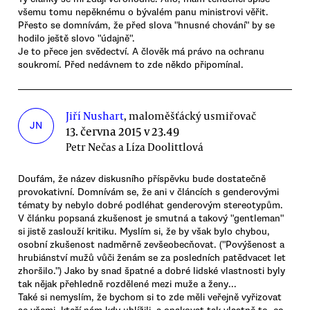
všemu tomu nepěknému o bývalém panu ministrovi věřit.
Přesto se domnívám, že před slova "hnusné chování" by se
hodilo ještě slovo "údajně".
Je to přece jen svědectví. A člověk má právo na ochranu
soukromí. Před nedávnem to zde někdo připomínal.
Jiří Nushart
, maloměšťácký usmiřovač
JN
13. června 2015 v 23.49
Petr Nečas a Líza Doolittlová
Doufám, že název diskusního příspěvku bude dostatečně
provokativní. Domnívám se, že ani v článcích s genderovými
tématy by nebylo dobré podléhat genderovým stereotypům.
V článku popsaná zkušenost je smutná a takový "gentleman"
si jistě zaslouží kritiku. Myslím si, že by však bylo chybou,
osobní zkušenost nadměrně zevšeobecňovat. ("Povýšenost a
hrubiánství mužů vůči ženám se za posledních patědvacet let
zhoršilo.") Jako by snad špatné a dobré lidské vlastnosti byly
tak nějak přehledně rozdělené mezi muže a ženy...
Také si nemyslím, že bychom si to zde měli veřejně vyřizovat