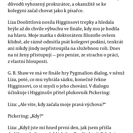
důvodů vyhozený prokurátor, a okamžitě se ke
kolegyni začal chovat jako k písařce.
Líza Doolittlová nosila Higginsovi trepky a hledala
brýle až do chvíle výbuchu ve finále, kdy mu je hodila
na hlavu. Moje matka s doktorátem filozofie ovšem
klidně, ale rázně odmítla psát kolegovi podání, tenkrát
ani nikdy jindy nepřistoupila na služebnou roli. Dnes
na ni ženy přistupují — pro peníze, ze strachu o práci,
z vlastní hlouposti.
G. B. Shaw ve má ve finále hry Pygmalion dialog, v němž
Líza, poté, co mu vyhrála sázku, konečně řekne
Higginsovi, co si myslí o jeho chování. V dialogu
účinkuje i Higginsův přítel plukovník Pickering:
Líza: „Ale víte, kdy začala moje pravá výchova?“
Pickering: „Kdy?“
Líza: „Když jste mi hned první den, jak jsem přišla