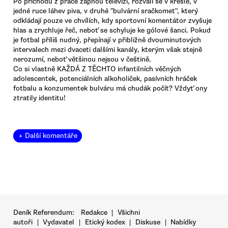
Po příchodu z práce zapnou televizi, rozvalí se v křesle, v
jedné ruce láhev piva, v druhé "bulvární sračkomet", který
odkládají pouze ve chvílích, kdy sportovní komentátor zvyšuje
hlas a zrychluje řeč, neboť se schyluje ke gólové šanci. Pokud
je fotbal příliš nudný, přepínají v přibližně dvouminutových
intervalech mezi dvaceti dalšími kanály, kterým však stejně
nerozumí, neboť většinou nejsou v češtině.
Co si vlastně KAŽDÁ Z TĚCHTO infantilních věčných
adolescentek, potenciálních alkoholiček, pasívních hráček
fotbalu a konzumentek bulváru má chudák počít? Vždyť ony
ztratily identitu!
+ Další komentáře
Deník Referendum:
Redakce
|
Všichni
autoři
|
Vydavatel
|
Etický kodex
|
Diskuse
|
Nabídky