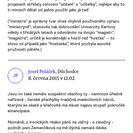
projevech střídaly oslovení "učitelé" a "učitelky", nejlépe aby to
ti ministři dělali od jedno použíti jako já teď.
("ministra" je správný tvar dnes chybně používaného výrazu
"ministryně"; stanovilo tak dobrozdání Univerzity Karlovy
někdy v třicátých letech s odvoláním na dvojici "magistr",
"magistra"; určitě je korektnější a hezčí než "hostka" -- to
slovo mi připadá jako "hosteska", které pozbyla esovité
pružnosti páteře.)
Josef Poláček
, Důchodce
JP
8. června 2015 v 12.02
Jsou mi také nemálo suspektní všechny ty - namnoze úředně
nařízené - ženské přechylky tradičně maskulinních názvů,
kterými se okatě a křečovitě má dávat najevo stupeň pokročilé
emancipace.
Nicméně, z ironických reakcí pánů na vážný - a závažný -
podnět paní Zemančíková na mě dýchá nemalá dávka