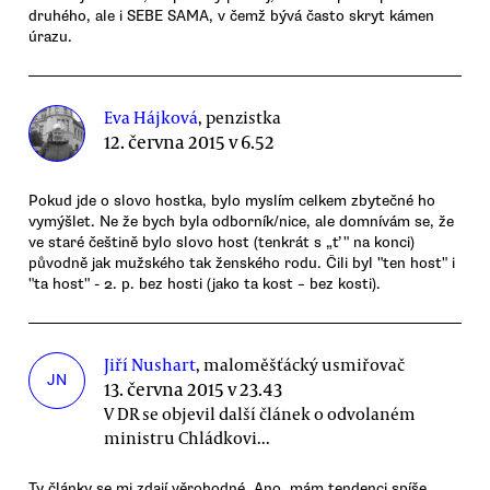
druhého, ale i SEBE SAMA, v čemž bývá často skryt kámen
úrazu.
Eva Hájková
, penzistka
12. června 2015 v 6.52
Pokud jde o slovo hostka, bylo myslím celkem zbytečné ho
vymýšlet. Ne že bych byla odborník/nice, ale domnívám se, že
ve staré češtině bylo slovo host (tenkrát s „ť " na konci)
původně jak mužského tak ženského rodu. Čili byl "ten host" i
"ta host" - 2. p. bez hosti (jako ta kost – bez kosti).
Jiří Nushart
, maloměšťácký usmiřovač
JN
13. června 2015 v 23.43
V DR se objevil další článek o odvolaném
ministru Chládkovi...
Ty články se mi zdají věrohodné. Ano, mám tendenci spíše