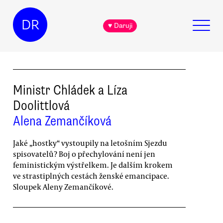
DR
♥ Daruji
Ministr Chládek a Líza
Doolittlová
Alena Zemančíková
Jaké „hostky“ vystoupily na letošním Sjezdu
spisovatelů? Boj o přechylování není jen
feministickým výstřelkem. Je dalším krokem
ve strastiplných cestách ženské emancipace.
Sloupek Aleny Zemančíkové.