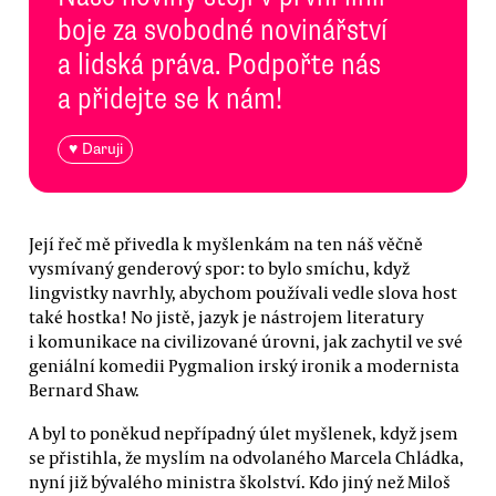
boje za svobodné novinářství
a lidská práva. Podpořte nás
a přidejte se k nám!
♥ Daruji
Její řeč mě přivedla k myšlenkám na ten náš věčně
vysmívaný genderový spor: to bylo smíchu, když
lingvistky navrhly, abychom používali vedle slova host
také hostka! No jistě, jazyk je nástrojem literatury
i komunikace na civilizované úrovni, jak zachytil ve své
geniální komedii Pygmalion irský ironik a modernista
Bernard Shaw.
A byl to poněkud nepřípadný úlet myšlenek, když jsem
se přistihla, že myslím na odvolaného Marcela Chládka,
nyní již bývalého ministra školství. Kdo jiný než Miloš