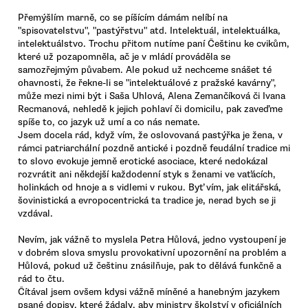
Přemýšlím marně, co se píšícím dámám nelíbí na
"spisovatelstvu", "pastýřstvu" atd. Intelektuál, intelektuálka,
intelektuálstvo. Trochu přitom nutíme paní Češtinu ke cvikům,
které už pozapomněla, ač je v mládí prováděla se
samozřejmým půvabem. Ale pokud už nechceme snášet té
ohavnosti, že řekne-li se "intelektuálové z pražské kavárny",
může mezi nimi být i Saša Uhlová, Alena Zemančíková či Ivana
Recmanová, nehledě k jejich pohlaví či domicilu, pak zaveďme
spíše to, co jazyk už umí a co nás nemate.
Jsem docela rád, když vím, že oslovovaná pastýřka je žena, v
rámci patriarchální pozdně antické i pozdně feudální tradice mi
to slovo evokuje jemně erotické asociace, které nedokázal
rozvrátit ani někdejší každodenní styk s ženami ve vaťácích,
holinkách od hnoje a s vidlemi v rukou. Byť vím, jak elitářská,
šovinistická a evropocentrická ta tradice je, nerad bych se ji
vzdával.
Nevím, jak vážně to myslela Petra Hůlová, jedno vystoupení je
v dobrém slova smyslu provokativní upozornění na problém a
Hůlová, pokud už češtinu znásilňuje, pak to dělává funkčně a
rád to čtu.
Čítával jsem ovšem kdysi vážně míněné a hanebným jazykem
psané dopisy, které žádaly, aby ministry školství v oficiálních