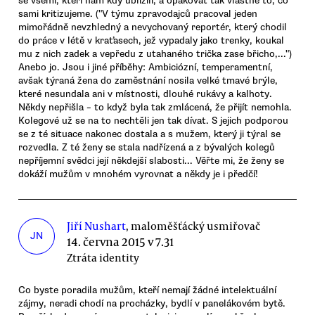
se všemi, kteří nám kdy ublížili, a opakovat tak vlastně to, co
sami kritizujeme. ("V týmu zpravodajců pracoval jeden
mimořádně nevzhledný a nevychovaný reportér, který chodil
do práce v létě v kraťasech, jež vypadaly jako trenky, koukal
mu z nich zadek a vepředu z utahaného trička zase břicho,...")
Anebo jo. Jsou i jiné příběhy: Ambiciózní, temperamentní,
avšak týraná žena do zaměstnání nosila velké tmavé brýle,
které nesundala ani v místnosti, dlouhé rukávy a kalhoty.
Někdy nepřišla – to když byla tak zmlácená, že přijít nemohla.
Kolegové už se na to nechtěli jen tak dívat. S jejich podporou
se z té situace nakonec dostala a s mužem, který ji týral se
rozvedla. Z té ženy se stala nadřízená a z bývalých kolegů
nepříjemní svědci její někdejší slabosti... Věřte mi, že ženy se
dokáží mužům v mnohém vyrovnat a někdy je i předčí!
Jiří Nushart
, maloměšťácký usmiřovač
JN
14. června 2015 v 7.31
Ztráta identity
Co byste poradila mužům, kteří nemají žádné intelektuální
zájmy, neradi chodí na procházky, bydlí v panelákovém bytě.