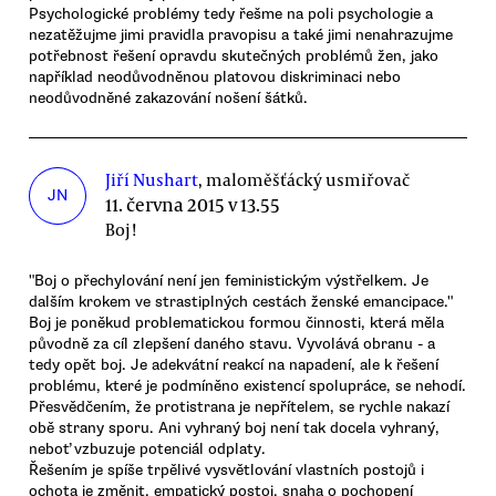
Psychologické problémy tedy řešme na poli psychologie a
nezatěžujme jimi pravidla pravopisu a také jimi nenahrazujme
potřebnost řešení opravdu skutečných problémů žen, jako
například neodůvodněnou platovou diskriminaci nebo
neodůvodněné zakazování nošení šátků.
Jiří Nushart
, maloměšťácký usmiřovač
JN
11. června 2015 v 13.55
Boj!
"Boj o přechylování není jen feministickým výstřelkem. Je
dalším krokem ve strastiplných cestách ženské emancipace."
Boj je poněkud problematickou formou činnosti, která měla
původně za cíl zlepšení daného stavu. Vyvolává obranu - a
tedy opět boj. Je adekvátní reakcí na napadení, ale k řešení
problému, které je podmíněno existencí spolupráce, se nehodí.
Přesvědčením, že protistrana je nepřítelem, se rychle nakazí
obě strany sporu. Ani vyhraný boj není tak docela vyhraný,
neboť vzbuzuje potenciál odplaty.
Řešením je spíše trpělivé vysvětlování vlastních postojů i
ochota je změnit, empatický postoj, snaha o pochopení