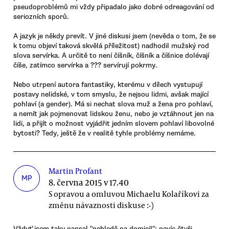
pseudoproblémů mi vždy připadalo jako dobré odreagování od
seriozních sporů.
A jazyk je někdy prevít. V jiné diskusi jsem (nevěda o tom, že se
k tomu objeví taková skvělá příležitost) nadhodil mužský rod
slova servírka. A určitě to není číšník, číšník a číšnice dolévají
číše, zatímco servírka a ??? servírují pokrmy.
Nebo utrpení autora fantastiky, kterému v dílech vystupují
postavy nelidské, v tom smyslu, že nejsou lidmi, avšak mající
pohlaví (a gender). Má si nechat slova muž a žena pro pohlaví,
a nemít jak pojmenovat lidskou ženu, nebo je vztáhnout jen na
lidi, a přijít o možnost vyjádřit jedním slovem pohlaví libovolné
bytosti? Tedy, ještě že v realitě tyhle problémy nemáme.
Martin Profant
MP
8. června 2015 v 17.40
S opravou a omluvou Michaelu Kolaříkovi za
změnu návaznosti diskuse :-)
Vždyť jsem taky napsal "nehledě na domicil"; navíc čtyři