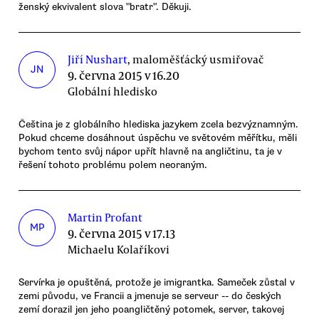
ženský ekvivalent slova "bratr". Děkuji.
Jiří Nushart
, maloměšťácký usmiřovač
JN
9. června 2015 v 16.20
Globální hledisko
Čeština je z globálního hlediska jazykem zcela bezvýznamným.
Pokud chceme dosáhnout úspěchu ve světovém měřítku, měli
bychom tento svůj nápor upřít hlavně na angličtinu, ta je v
řešení tohoto problému polem neoraným.
Martin Profant
MP
9. června 2015 v 17.13
Michaelu Kolaříkovi
Servírka je opuštěná, protože je imigrantka. Sameček zůstal v
zemi původu, ve Francii a jmenuje se serveur -- do českých
zemí dorazil jen jeho poangličtěný potomek, server, takovej