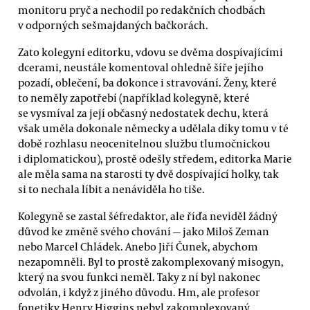
monitoru pryč a nechodil po redakčních chodbách
v odporných sešmajdaných bačkorách.
Zato kolegyni editorku, vdovu se dvěma dospívajícími
dcerami, neustále komentoval ohledně šíře jejího
pozadí, oblečení, ba dokonce i stravování. Ženy, které
to neměly zapotřebí (například kolegyně, které
se vysmíval za její občasný nedostatek dechu, která
však uměla dokonale německy a udělala díky tomu v té
době rozhlasu neocenitelnou službu tlumočnickou
i diplomatickou), prostě odešly středem, editorka Marie
ale měla sama na starosti ty dvě dospívající holky, tak
si to nechala líbit a nenáviděla ho tiše.
Kolegyně se zastal šéfredaktor, ale říďa neviděl žádný
důvod ke změně svého chování — jako Miloš Zeman
nebo Marcel Chládek. Anebo Jiří Čunek, abychom
nezapomněli. Byl to prostě zakomplexovaný misogyn,
který na svou funkci neměl. Taky z ní byl nakonec
odvolán, i když z jiného důvodu. Hm, ale profesor
fonetiky Henry Higgins nebyl zakomplexovaný