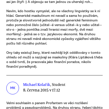
asi jen čtyři :) A objevuju se tam jednou za uherský roh...
Nevím, kdo hostku vymyslel, ale ne všechny lingvistky se k ní
hlásí. Generické maskulinum mi nevadí a sama ho používám,
protože je slovotvorně jednodušší než generické femininum
nebo pomnožné číslo (učitel--é versus učitel--k-y nebo učitel--
stv-o - jedna pomlčka značí hranici mezi morfy, dvě mezi
morfémy) - jedná se o tzv. jazykovou ekonomii. Na druhou
stranu mi nevadí méně ekonomické způsoby vyjádření většího
počtu lidí různého pohlaví.
Ony taky existují ženy, které nechtějí být oddělovány v tomto
ohledu od mužů a nazývají se maskuliny (Klára Liptáková třeba
o sobě tvrdí, že pracovala jako finanční poradce, nikoliv
finanční poradkyně).
Michael Kolařík
, Student
MK
8. června 2015 v 17.12
Velmi souhlasím s panem Profantem ve věci rozlišení
problémů a pseudoproblémů. Na druhou stranu, řešení těchto