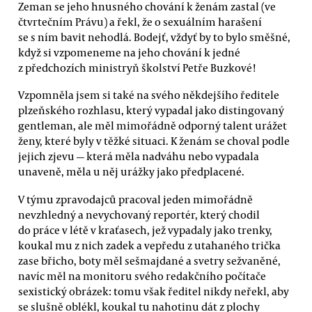
Zeman se jeho hnusného chování k ženám zastal (ve
čtvrtečním Právu) a řekl, že o sexuálním harašení
se s ním bavit nehodlá. Bodejť, vždyť by to bylo směšné,
když si vzpomeneme na jeho chování k jedné
z předchozích ministryň školství Petře Buzkové!
Vzpomněla jsem si také na svého někdejšího ředitele
plzeňského rozhlasu, který vypadal jako distingovaný
gentleman, ale měl mimořádně odporný talent urážet
ženy, které byly v těžké situaci. K ženám se choval podle
jejich zjevu — která měla nadváhu nebo vypadala
unaveně, měla u něj urážky jako předplacené.
V týmu zpravodajců pracoval jeden mimořádně
nevzhledný a nevychovaný reportér, který chodil
do práce v létě v kraťasech, jež vypadaly jako trenky,
koukal mu z nich zadek a vepředu z utahaného trička
zase břicho, boty měl sešmajdané a svetry sežvaněné,
navíc měl na monitoru svého redakčního počítače
sexistický obrázek: tomu však ředitel nikdy neřekl, aby
se slušně oblékl, koukal tu nahotinu dát z plochy