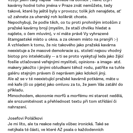
kavárny hodné toho jména v Praze znát nemůžete, tedy
takové, které by ještě byly v provozu; tolik jich nenajdete, ať
už zahnete za uherský roh kolikrát chcete.
Nepochybuji, že podle těch, co tu proti prohnilým intošům z
pražské kavárny brojí (myslím, že stačí chvilku hledat a
najdete, o čem mluvím), v ní máte právě Vy vyhrazené
štamgastské místo u okna. a za oknem místo na pranýři :-)
A vzhledem k tomu, že nic takového jako pražská kavárna
neexistuje a že masové demokracie 21. století nejsou vhodný
biotop pro intelektuály -- a ti se proto vyskytují leda jako žijící
fosílie utlačované veřejnými mysliteli, opinions- a image- atd.
makery jakožto i jinými obludkami téhož rodu, patříte na tuhle
galéru stejným právem či neprávem jako kdokoli jiný.
Ale až se v té neexistující pražské kavárně potkáme, máte u
mě kafe (či co pijete) jako omluvu za to, že jsem Vás zatáhl do
příkladu.
Mimochodem, ekonomie morfů a morfému mi starost nedělá,
ale srozumitelnost a přehlednost textu při tom střídání či
nahrazení.
Josefovi Poláčkovi
Je mi líto, ale ta reakce nebyla vůbec ironická. Také se
netýkala té části, ve které AZ psala o každodenních