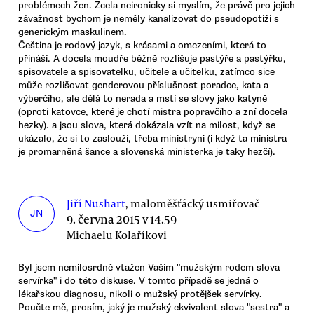
problémech žen. Zcela neironicky si myslím, že právě pro jejich
závažnost bychom je neměly kanalizovat do pseudopotíží s
generickým maskulinem.
Čeština je rodový jazyk, s krásami a omezeními, která to
přináší. A docela moudře běžně rozlišuje pastýře a pastýřku,
spisovatele a spisovatelku, učitele a učitelku, zatímco sice
může rozlišovat genderovou příslušnost poradce, kata a
výberčího, ale dělá to nerada a mstí se slovy jako katyně
(oproti katovce, které je chotí mistra popravčího a zní docela
hezky). a jsou slova, která dokázala vzít na milost, když se
ukázalo, že si to zaslouží, třeba ministryni (i když ta ministra
je promarněná šance a slovenská ministerka je taky hezčí).
Jiří Nushart
, maloměšťácký usmiřovač
JN
9. června 2015 v 14.59
Michaelu Kolaříkovi
Byl jsem nemilosrdně vtažen Vaším "mužským rodem slova
servírka" i do této diskuse. V tomto případě se jedná o
lékařskou diagnosu, nikoli o mužský protějšek servírky.
Poučte mě, prosím, jaký je mužský ekvivalent slova "sestra" a