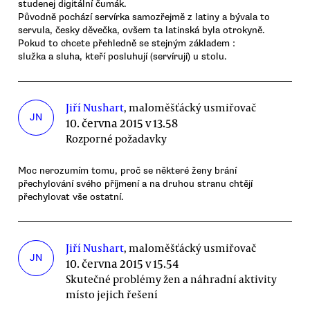
studenej digitální čumák.
Původně pochází servírka samozřejmě z latiny a bývala to
servula, česky děvečka, ovšem ta latinská byla otrokyně.
Pokud to chcete přehledně se stejným základem :
služka a sluha, kteří posluhují (servírují) u stolu.
Jiří Nushart
, maloměšťácký usmiřovač
JN
10. června 2015 v 13.58
Rozporné požadavky
Moc nerozumím tomu, proč se některé ženy brání
přechylování svého příjmení a na druhou stranu chtějí
přechylovat vše ostatní.
Jiří Nushart
, maloměšťácký usmiřovač
JN
10. června 2015 v 15.54
Skutečné problémy žen a náhradní aktivity
místo jejich řešení