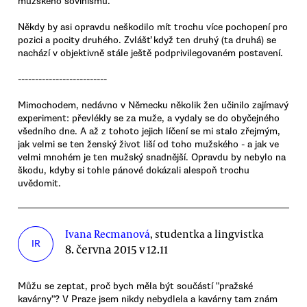
mužského šovinismu.
Někdy by asi opravdu neškodilo mít trochu více pochopení pro
pozici a pocity druhého. Zvlášť když ten druhý (ta druhá) se
nachází v objektivně stále ještě podprivilegovaném postavení.
--------------------------
Mimochodem, nedávno v Německu několik žen učinilo zajímavý
experiment: převlékly se za muže, a vydaly se do obyčejného
všedního dne. A až z tohoto jejich líčení se mi stalo zřejmým,
jak velmi se ten ženský život liší od toho mužského - a jak ve
velmi mnohém je ten mužský snadnější. Opravdu by nebylo na
škodu, kdyby si tohle pánové dokázali alespoň trochu
uvědomit.
Ivana Recmanová
, studentka a lingvistka
IR
8. června 2015 v 12.11
Můžu se zeptat, proč bych měla být součástí "pražské
kavárny"? V Praze jsem nikdy nebydlela a kavárny tam znám