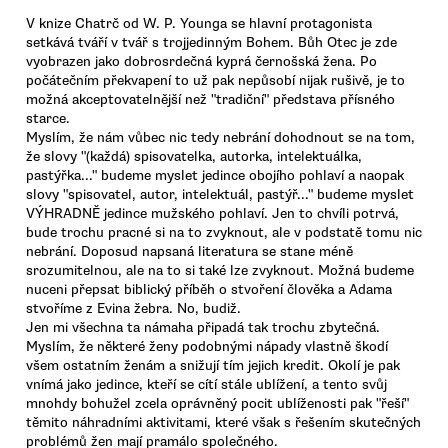
V knize Chatrč od W. P. Younga se hlavní protagonista
setkává tváří v tvář s trojjedinným Bohem. Bůh Otec je zde
vyobrazen jako dobrosrdečná kyprá černošská žena. Po
počátečním překvapení to už pak nepůsobí nijak rušivě, je to
možná akceptovatelnější než "tradiční" představa přísného
starce.
Myslím, že nám vůbec nic tedy nebrání dohodnout se na tom,
že slovy "(každá) spisovatelka, autorka, intelektuálka,
pastýřka..." budeme myslet jedince obojího pohlaví a naopak
slovy "spisovatel, autor, intelektuál, pastýř..." budeme myslet
VÝHRADNĚ jedince mužského pohlaví. Jen to chvíli potrvá,
bude trochu pracné si na to zvyknout, ale v podstatě tomu nic
nebrání. Doposud napsaná literatura se stane méně
srozumitelnou, ale na to si také lze zvyknout. Možná budeme
nuceni přepsat biblický příběh o stvoření člověka a Adama
stvoříme z Evina žebra. No, budiž.
Jen mi všechna ta námaha připadá tak trochu zbytečná.
Myslím, že některé ženy podobnými nápady vlastně škodí
všem ostatním ženám a snižují tím jejich kredit. Okolí je pak
vnímá jako jedince, kteří se cítí stále ublížení, a tento svůj
mnohdy bohužel zcela oprávněný pocit ublíženosti pak "řeší"
těmito náhradními aktivitami, které však s řešením skutečných
problémů žen mají pramálo společného.