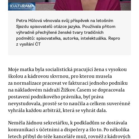
Petra Hůlová věnovala svůj příspěvek na letošním
Sjezdu spisovatelů otázce jazyka. Používala přitom
výhradně přechýlené ženské tvary tradičních
podmětů: spisovatelka, autorka, intelektuálka. Repro
z vysílání ČT
Moje matka byla socialistická pracující žena s vysokou
školou a kádrovou skvrnou, pro kterou musela
za normalizace pracovat ve fakturaci jednoho podniku
na nákladovém nádraží Žižkov. Časem se dopracovala
postavení podnikového právníka, byť práva
nevystudovala, prostě se to naučila a celkem suverénně
vyhrála každou arbitráž, která se vyhrát dala.
Neměla žádnou sekretářku, k podkladům se dostávala
komunikací s účetními a dispečery a šlo to. Po několika
letech přibyl do téže kanceláře muž, rovněž z kádrových