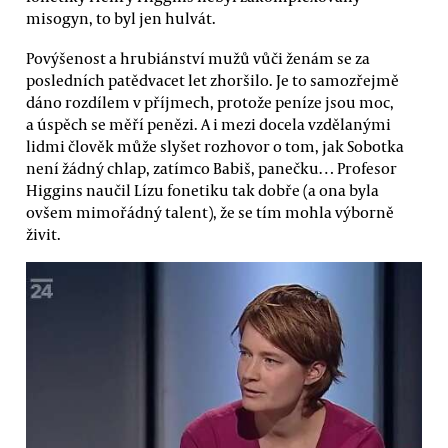
misogyn, to byl jen hulvát.
Povýšenost a hrubiánství mužů vůči ženám se za
posledních patědvacet let zhoršilo. Je to samozřejmě
dáno rozdílem v příjmech, protože peníze jsou moc,
a úspěch se měří penězi. A i mezi docela vzdělanými
lidmi člověk může slyšet rozhovor o tom, jak Sobotka
není žádný chlap, zatímco Babiš, panečku… Profesor
Higgins naučil Lízu fonetiku tak dobře (a ona byla
ovšem mimořádný talent), že se tím mohla výborně
živit.