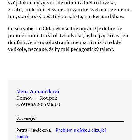
svůj dokonalý výtvor, ale mimořádného člověka,
ztratit, bude muset svoje chování ke květinářce změnit.
Inu, starý irský pošetilý socialista, ten Bernard Shaw.
Co si o sobě ten Chládek vlastně myslel? Je dobře, že
premiér ministra školství odvolal, byl nejvyšší čas. Jen
doufám, že mu spolustraníci neopatří místo někde
ve škole, nezdá se, že by měl pedagogický talent.
Alena Zemančíková
Domov
→
Sloupek
8. června 2015 v 6.00
Související
Petra Hlaváčková
Problém s dívkou olizující
banán