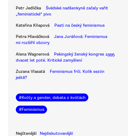
Petr Jedlička
Švédské nadšenkyně začaly vařit
„feministické“ pivo
Kateřina Kňapová
Pasti na český feminismus
Petra Hlaváčková
Jana Juráňová: Feminismus
mi rozšířil obzory
Alena Wagnerová
Pekingský ženský kongres 1995
dvacet let poté. Kritické zamyšlení
Zuzana Vlasatá
Feminismus frčí. Kolik sezón
ještě?
#
Kvóty a gender, debata o kvótách
#
Feminismus
Nejčtenější
Nejdiskutovanější