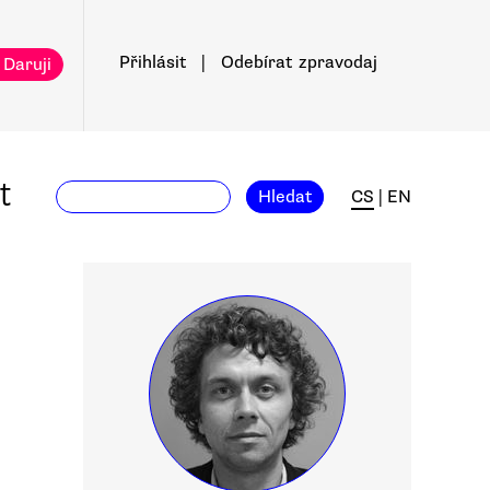
Přihlásit
|
Odebírat
zpravodaj
 Daruji
t
Hledat
CS
|
EN