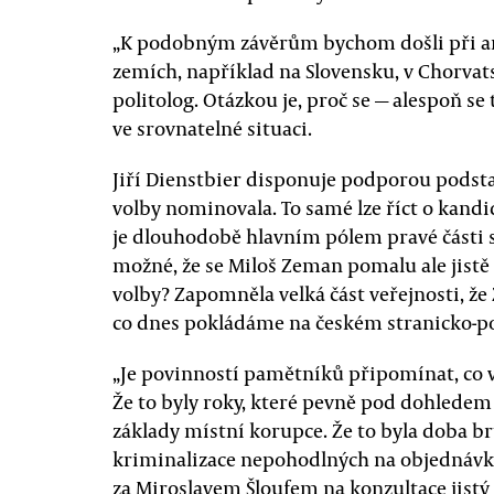
„K podobným závěrům bychom došli při ana
zemích, například na Slovensku, v Chorva
politolog. Otázkou je, proč se — alespoň se
ve srovnatelné situaci.
Jiří Dienstbier disponuje podporou podsta
volby nominovala. To samé lze říct o kandi
je dlouhodobě hlavním pólem pravé části s
možné, že se Miloš Zeman pomalu ale jistě 
volby? Zapomněla velká část veřejnosti, ž
co dnes pokládáme na českém stranicko-p
„Je povinností pamětníků připomínat, co vš
Že to byly roky, které pevně pod dohledem
základy místní korupce. Že to byla doba br
kriminalizace nepohodlných na objednávku
za Miroslavem Šloufem na konzultace jistý