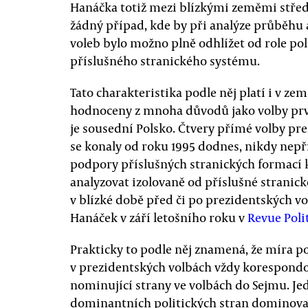
Hanáčka totiž mezi blízkými zeměmi stř
žádný případ, kde by při analýze průběhu
voleb bylo možno plně odhlížet od role pol
příslušného stranického systému.
Tato charakteristika podle něj platí i v ze
hodnoceny z mnoha důvodů jako volby prv
je sousední Polsko. Čtvery přímé volby pre
se konaly od roku 1995 dodnes, nikdy nepřin
podpory příslušných stranických formací
analyzovat izolovaně od příslušné stranic
v blízké době před či po prezidentských vo
Hanáček v září letošního roku v
Revue Poli
Prakticky to podle něj znamená, že míra 
v prezidentských volbách vždy korespondo
nominující strany ve volbách do Sejmu. Je
dominantních politických stran dominoval