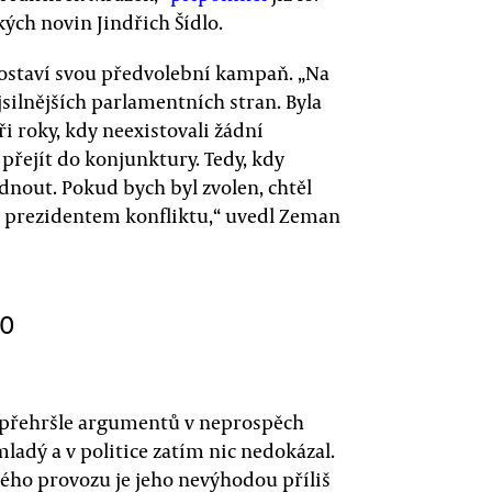
ých novin Jindřich Šídlo.
postaví svou předvolební kampaň. „Na
silnějších parlamentních stran. Byla
ři roky, kdy neexistovali žádní
 přejít do konjunktury. Tedy, kdy
odnout. Pokud bych byl zvolen, chtěl
v prezidentem konfliktu,“ uvedl Zeman
ho
e přehršle argumentů v neprospěch
 mladý a v politice zatím nic nedokázal.
kého provozu je jeho nevýhodou příliš