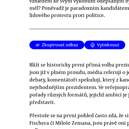
vzhledem ke svým výkonům odepsaným b
měl? Poněvadž je paradoxním kandidáte
lidového protestu proti politice.
Zkopírovat odkaz
Vytisknout
Blíží se historicky první přímá volba pre
jsou již v plném proudu, média referují o j
debaty, komentátoři spekulují, který z kand
nejvhodnějším prezidentem. Ve veřejnopr
pořady různých formátů, jejichž ambicí je 
představit.
Přestože se na první pohled často zdá, že s
Fischera či Miloše Zemana, jsou právě on