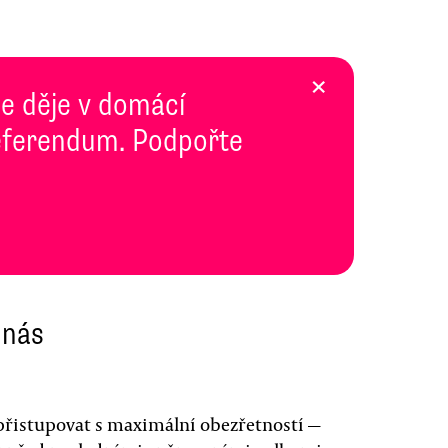
×
se děje v domácí
 Referendum. Podpořte
 nás
 přistupovat s maximální obezřetností —