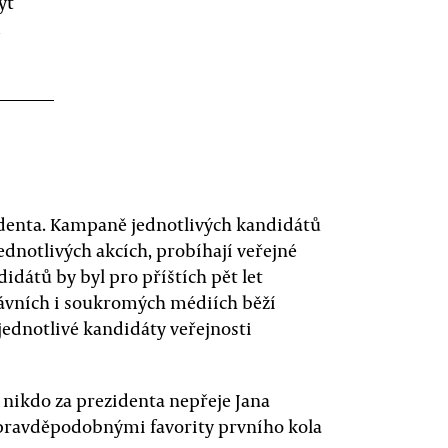
ýt
m
zidenta. Kampaně jednotlivých kandidátů
ednotlivých akcích, probíhají veřejné
idátů by byl pro příštích pět let
ávních i soukromých médiích běží
jednotlivé kandidáty veřejnosti
i nikdo za prezidenta nepřeje Jana
i pravděpodobnými favority prvního kola