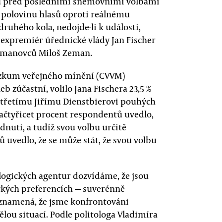
nů před posledními sněmovními volbami
9 polovinu hlasů oproti reálnému
druhého kola, nedojde-li k události,
 expremiér úřednické vlády Jan Fischer
Zemanovců Miloš Zeman.
výzkum veřejného mínění (CVVM)
eb zúčastní, volilo Jana Fischera 23,5 %
až třetímu Jiřímu Dienstbierovi pouhých
aačtyřicet procent respondentů uvedlo,
dnuti, a tudíž svou volbu určitě
uvedlo, že se může stát, že svou volbu
ologických agentur dozvídáme, že jsou
ckých preferencích — suverénně
o znamená, že jsme konfrontováni
ělou situací. Podle politologa Vladimíra