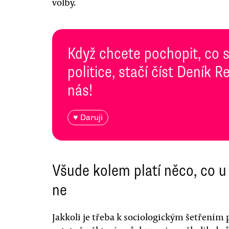
volby.
Když chcete pochopit, co 
politice, stačí číst Deník
nás!
♥ Daruji
Všude kolem platí něco, co u
ne
Jakkoli je třeba k sociologickým šetřením