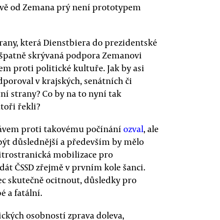
právě od Zemana prý není prototypem
trany, která Dienstbiera do prezidentské
jen špatně skrývaná podpora Zemanovi
m proti politické kultuře. Jak by asi
dporoval v krajských, senátních či
í strany? Co by na to nyní tak
toři řekli?
právem proti takovému počínání
ozval
, ale
ýt důslednější a především by mělo
itrostranická mobilizace pro
dát ČSSD zřejmě v prvním kole šanci.
c skutečně ocitnout, důsledky pro
 a fatální.
ických osobností zprava doleva,