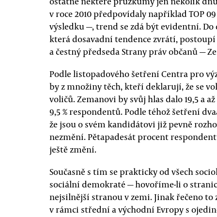
ostatně některé průzkumy jen několik d
v roce 2010 předpovídaly například TOP 0
výsledku —, trend se zdá být evidentní. Do 
která dosavadní tendence zvrátí, postoupí
a čestný předseda Strany práv občanů — 
Podle listopadového šetření Centra pro 
by z množiny těch, kteří deklarují, že se vol
voličů. Zemanovi by svůj hlas dalo 19,5 a 
9,5 % respondentů. Podle téhož šetření dv
že jsou o svém kandidátovi již pevně rozho
nezmění. Pětapadesát procent respondentů 
ještě změní.
Současně s tím se prakticky od všech soci
sociální demokraté — hovoříme-li o strani
nejsilnější stranou v zemi. Jinak řečeno t
v rámci střední a východní Evropy s ojedin