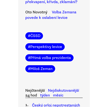
překvapení, křivda, zklamání?
Oto Novotný
Volba Zemana
povede k oslabení levice
#
ČSSD
#
Perspektivy levice
#
Přímá volba prezidenta
#
Miloš Zeman
Nejčtenější
Nejdiskutovanější
24 hod
týden
měsíc
1.
Český orloj nepotrestaných