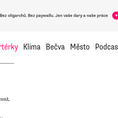
Bez oligarchů. Bez paywallu.
Jen vaše dary a naše práce
♥
rtérky
Klima
Bečva
Město
Podcas
 muž,