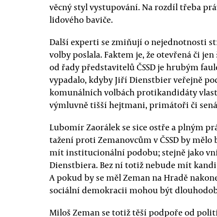
věcný styl vystupování. Na rozdíl třeba 
lidového baviče.
Další experti se zmiňují o nejednotnosti s
volby poslala. Faktem je, že otevřená či 
od řady představitelů ČSSD je hrubým faule
vypadalo, kdyby Jiří Dienstbier veřejně po
komunálních volbách protikandidáty vlastn
výmluvně tišší hejtmani, primátoři či sená
Lubomír Zaorálek se sice ostře a plným 
tažení proti Zemanovcům v ČSSD by mělo b
mít institucionální podobu; stejně jako vn
Dienstbiera. Bez ní totiž nebude mít kandi
A pokud by se měl Zeman na Hradě nakone
sociální demokracii mohou být dlouhodobé
Miloš Zeman se totiž těší podpoře od polit