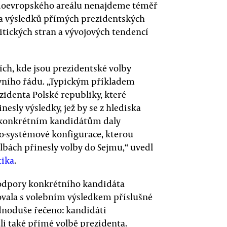
edoevropského areálu nenajdeme téměř
 a výsledků přímých prezidentských
itických stran a vývojových tendencí
mích, kde jsou prezidentské volby
ního řádu. „Typickým příkladem
zidenta Polské republiky, které
esly výsledky, jež by se z hlediska
 konkrétním kandidátům daly
ko-systémové konfigurace, kterou
lbách přinesly volby do Sejmu,“ uvedl
tika
.
podpory konkrétního kandidáta
vala s volebním výsledkem příslušné
dnoduše řečeno: kandidáti
i také přímé volbě prezidenta.