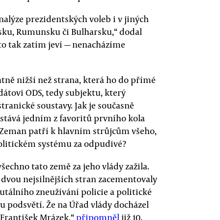
lýze prezidentských voleb i v jiných
tsku, Rumunsku či Bulharsku,“ dodal
 to tak zatím jeví — nenacházíme
tně nižší než strana, která ho do přímé
dátovi ODS, tedy subjektu, který
tranické soustavy. Jak je současně
stává jedním z favoritů prvního kola
e Zeman patří k hlavním strůjcům všeho,
olitickém systému za odpudivé?
echno tato země za jeho vlády zažila.
 dvou nejsilnějších stran zacementovaly
utálního zneužívání policie a politické
 podsvětí. Že na Úřad vlády docházel
 František Mrázek,“
připomněl
již 10.