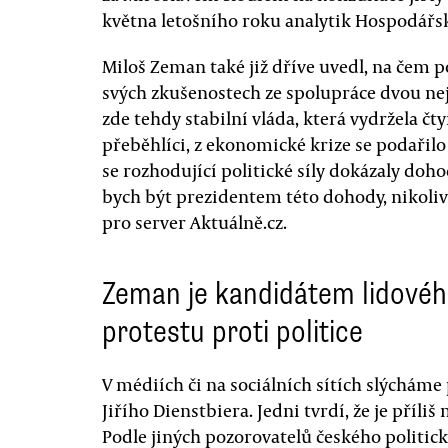
května letošního roku analytik Hospodářsk
Miloš Zeman také již dříve uvedl, na čem 
svých zkušenostech ze spolupráce dvou nej
zde tehdy stabilní vláda, která vydržela čty
přeběhlíci, z ekonomické krize se podařilo
se rozhodující politické síly dokázaly doh
bych být prezidentem této dohody, nikoli
pro server Aktuálně.cz.
Zeman je kandidátem lidové
protestu proti politice
V médiích či na sociálních sítích slýchám
Jiřího Dienstbiera. Jedni tvrdí, že je příliš
Podle jiných pozorovatelů českého politic