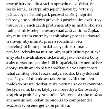
vzácně barvitou ilustrací. A opravdu nelze čekat, že
české země, jež strpí, aby jejich hlavou byl vrtošivý
ješita, aby o národní park pečoval zapšklý nepřítel
přírody, aby o lidských právech s posvěcením exekutivy
mudrovali jejich zavilí protivníci, aby ministru školství
radil primitiv teleportovaný snad ze štvanic na Čapka,
aby ministrem vnitra byl neohrabaný pronásledovatel
tramvají, aby ministr práce a sociálních věcí
potřebnými lidmi pohrdal a aby ministr financí
přiváděl žebráky na mizinu, aby si příslušníci politické
elity obstarávali akademické tituly jako veksláci bony
a aby to všechno jakoby řídil hlupáček, který neumí bez
opory Hradu ani do pěti napočítat, ale ve skutečnosti
tahal za nitky věčně rozesmátý násoska, který dokázal
i padáky vojákům ukrást tak, že mu kvůli tomu jen
málokdo přestal tleskat; nuže, věru nelze od takovýchto
českých zemí, které, kdyby se Liberecký a Karlovarský
kraj zítra prohlásily za součást Německa, si toho možná
ani nevšimnou, čekat, že budou s to kompetentně
zvažovat svou energetickou politiku.