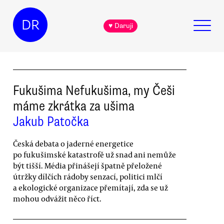
DR
♥ Daruji
Fukušima Nefukušima, my Češi
máme zkrátka za ušima
Jakub Patočka
Česká debata o jaderné energetice
po fukušimské katastrofě už snad ani nemůže
být tišší. Média přinášejí špatně přeložené
útržky dílčích rádoby senzací, politici mlčí
a ekologické organizace přemítají, zda se už
mohou odvážit něco říct.