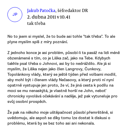
Jakub Patočka
, šéfredaktor DR
JP
2. dubna 2011 v 10.41
tak třeba
No to jsem si myslel, že to bude asi tohle "tak třeba". To ale
plyne myslím spíš z míry poznání.
Z jednoho konce je asi problém, působí-li ta pasáž na lidi méně
obzenámené s tím, co je Liška zač, jako na Tebe. Kdybych
takhle psal třeba o Johnovi, asi by to nedráždilo. Ale já si
myslím, že Liška nejen jako člen Langrovy, Čunkovy,
Topolánkovy vlády, který se ještě týden před volbami modlil,
aby mohl být i členem vlády Nečasovy, a který proti ní nyní
opatrně vystupuje jen proto, že ví, že jiná cesta k podílu na
moci se mu nenaskýtá, je vlastně horší ne John, neboť
chronicky vyvolává očekávání a naděje, jež pak vytuneluje pro
svůj osobní prospěch.
Že pak na někoho moje uštěpačnost působí přemrštěně, si
uvědomuju, ale aspoň se díky tomu lze dostat k diskusi o
problému, která by se bez toho asi ani nekonala.