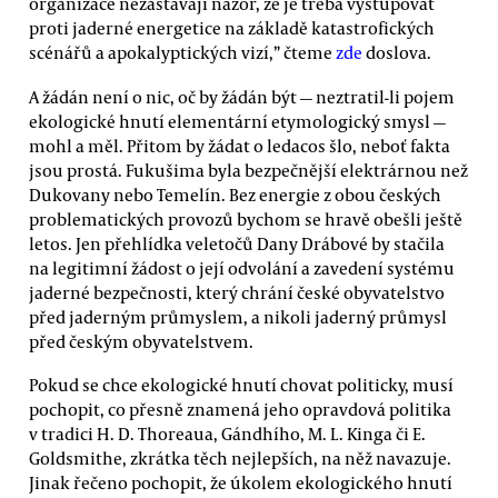
organizace nezastávají názor, že je třeba vystupovat
proti jaderné energetice na základě katastrofických
scénářů a apokalyptických vizí,” čteme
zde
doslova.
A žádán není o nic, oč by žádán být — neztratil-li pojem
ekologické hnutí elementární etymologický smysl —
mohl a měl. Přitom by žádat o ledacos šlo, neboť fakta
jsou prostá. Fukušima byla bezpečnější elektrárnou než
Dukovany nebo Temelín. Bez energie z obou českých
problematických provozů bychom se hravě obešli ještě
letos. Jen přehlídka veletočů Dany Drábové by stačila
na legitimní žádost o její odvolání a zavedení systému
jaderné bezpečnosti, který chrání české obyvatelstvo
před jaderným průmyslem, a nikoli jaderný průmysl
před českým obyvatelstvem.
Pokud se chce ekologické hnutí chovat politicky, musí
pochopit, co přesně znamená jeho opravdová politika
v tradici H. D. Thoreaua, Gándhího, M. L. Kinga či E.
Goldsmithe, zkrátka těch nejlepších, na něž navazuje.
Jinak řečeno pochopit, že úkolem ekologického hnutí