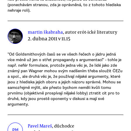
(ponechávám stranou, zda je oprávněná, to z tohoto hlediska
nehraje roli).
martin škabraha
, autor erót-ické literatury
2. dubna 2011 v 11.15
"Od Goldsmithových časů se ve všech řečech o jádru jedná
více méně už jen o střet propagandy s argumentací" - tohle je
např. nefér formulace, protože jedna věc je, že lidé jako zde
známý pan Wagner mohou svým nadšením třeba sloužit ČEZu
a spol., ale druhá věc je, že používají nějaké argumenty, které
jsou z hlediska jejich oboru a jejich názoru správné. Mohou se
samozřejmě mýlit, ale přesto bychom neměli kvůli tomu
prvnímu (objektivně prospívají nějaké lobby) ztratit cit pro to
druhé, kdy jsou prostě oponenty v diskusi a mají své
argumenty.
Pavel Mareš
, důchodce
PM