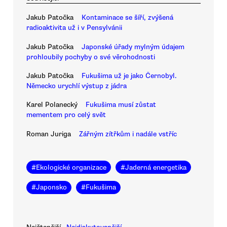
Jakub Patočka
Kontaminace se šíří, zvýšená
radioaktivita už i v Pensylvánii
Jakub Patočka
Japonské úřady mylným údajem
prohloubily pochyby o své věrohodnosti
Jakub Patočka
Fukušima už je jako Černobyl.
Německo urychlí výstup z jádra
Karel Polanecký
Fukušima musí zůstat
mementem pro celý svět
Roman Juriga
Zářným zítřkům i nadále vstříc
#
Ekologické organizace
#
Jaderná energetika
#
Japonsko
#
Fukušima