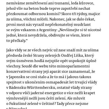
nemíváme zemětřesení ani tsunami, leda kůrovce,
jehož vliv na beton bude teprve zapotřebí nechat
přezkoumat odbornou komisí? Skoro tři týdny, majíce
za ušima, všichni mlčeli. Nakonec, jak se dalo čekat,
první mezi nás vyrazil nepřekonatelný mudrlant
se svým vzkazem z Argentiny: „Nevšímejte si té nicotné
jedné, která nevydržela, obdivujte se všem, které
to přečkaly.“
Jako vždy se ze všech nejvíc už zase snaží mít za ušima
předseda české Strany zelených Ondřej Liška, který
svým úsměvem hodlá nejspíše opět uspokojit úplně
všechny. Soudě dle webu této mimoparlamentní
konzervativní strany její aparát sice zaznamenal, že
v Japonsku se cosi stalo a že to má i jakous takous
spojitost s ukončením osmapadesát let trvající vlády
v Bádensku-Württembersku, ostatně vlády strany
v odporu vůči jaderné energetice o více nežli krapet
výmluvnější nežli jsou čeští zelení. Ale mluvit
o Fukušimě zeleně v češtině? Tady přece nejsme
v Německu!