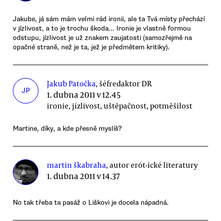
Jakube, já sám mám velmi rád ironii, ale ta Tvá místy přechází
v jízlivost, a to je trochu škoda... Ironie je vlastně formou
odstupu, jízlivost je už znakem zaujatosti (samozřejmě na
opačné straně, než je ta, jež je předmětem kritiky).
Jakub Patočka
, šéfredaktor DR
JP
1. dubna 2011 v 12.45
ironie, jízlivost, uštěpačnost, potměšilost
Martine, díky, a kde přesně myslíš?
martin škabraha
, autor erót-ické literatury
1. dubna 2011 v 14.37
No tak třeba ta pasáž o Liškovi je docela nápadná.