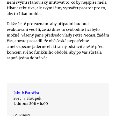
není svými stanovisky imitovat to, co by nejspíše měla
říkat exekutiva, ale svými činy vytvářet prostor pro to,
aby to říkat mohla.
Takže čistě pro záznam, aby případní budoucí
evakuovaní věděli, že už dnes to svobodně říci bylo
možné: Vážený pane předsedo vlády Petře Nečasi, žádám
Vás, abyste prosadil, že obě české nepotřebné
a nebezpečné jaderné elektrárny odstavíte ještě před
koncem svého funkčního období, aby po Vás zůstala
aspoň jedna dobrá věc.
Jakub Patočka
Svět
→
Sloupek
1. dubna 2011 v 6.00
Související