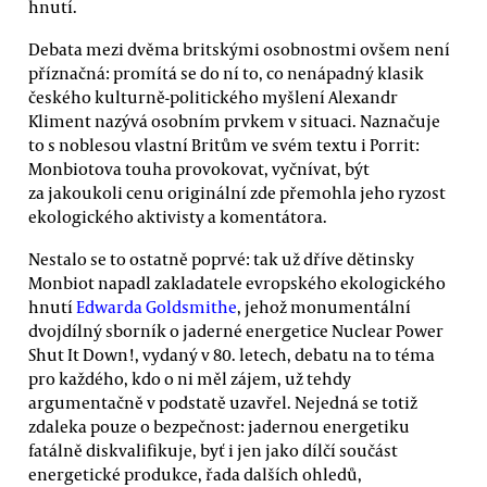
hnutí.
Debata mezi dvěma britskými osobnostmi ovšem není
příznačná: promítá se do ní to, co nenápadný klasik
českého kulturně-politického myšlení Alexandr
Kliment nazývá osobním prvkem v situaci. Naznačuje
to s noblesou vlastní Britům ve svém textu i Porrit:
Monbiotova touha provokovat, vyčnívat, být
za jakoukoli cenu originální zde přemohla jeho ryzost
ekologického aktivisty a komentátora.
Nestalo se to ostatně poprvé: tak už dříve dětinsky
Monbiot napadl zakladatele evropského ekologického
hnutí
Edwarda Goldsmithe
, jehož monumentální
dvojdílný sborník o jaderné energetice Nuclear Power
Shut It Down!, vydaný v 80. letech, debatu na to téma
pro každého, kdo o ni měl zájem, už tehdy
argumentačně v podstatě uzavřel. Nejedná se totiž
zdaleka pouze o bezpečnost: jadernou energetiku
fatálně diskvalifikuje, byť i jen jako dílčí součást
energetické produkce, řada dalších ohledů,