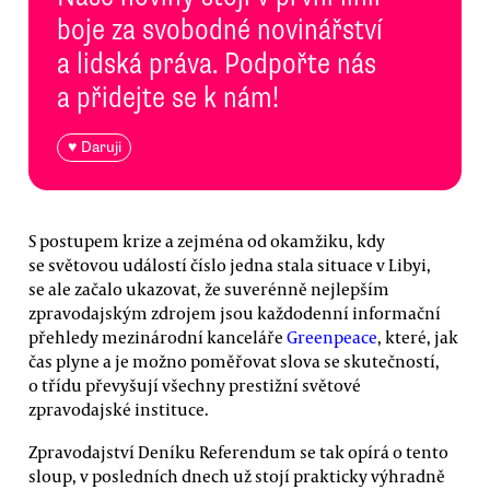
boje za svobodné novinářství
a lidská práva. Podpořte nás
a přidejte se k nám!
♥ Daruji
S postupem krize a zejména od okamžiku, kdy
se světovou událostí číslo jedna stala situace v Libyi,
se ale začalo ukazovat, že suverénně nejlepším
zpravodajským zdrojem jsou každodenní informační
přehledy mezinárodní kanceláře
Greenpeace
, které, jak
čas plyne a je možno poměřovat slova se skutečností,
o třídu převyšují všechny prestižní světové
zpravodajské instituce.
Zpravodajství Deníku Referendum se tak opírá o tento
sloup, v posledních dnech už stojí prakticky výhradně