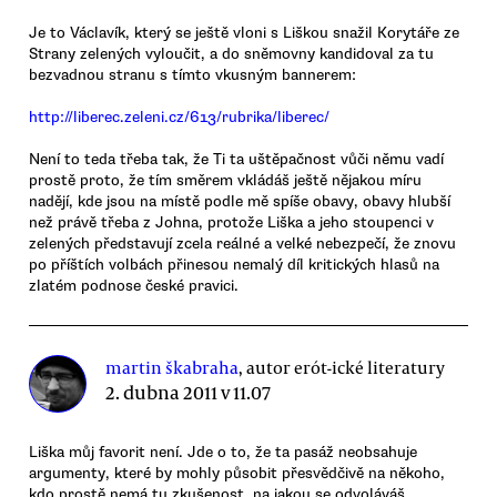
Je to Václavík, který se ještě vloni s Liškou snažil Korytáře ze
Strany zelených vyloučit, a do sněmovny kandidoval za tu
bezvadnou stranu s tímto vkusným bannerem:
http://liberec.zeleni.cz/613/rubrika/liberec/
Není to teda třeba tak, že Ti ta uštěpačnost vůči němu vadí
prostě proto, že tím směrem vkládáš ještě nějakou míru
nadějí, kde jsou na místě podle mě spíše obavy, obavy hlubší
než právě třeba z Johna, protože Liška a jeho stoupenci v
zelených představují zcela reálné a velké nebezpečí, že znovu
po příštích volbách přinesou nemalý díl kritických hlasů na
zlatém podnose české pravici.
martin škabraha
, autor erót-ické literatury
2. dubna 2011 v 11.07
Liška můj favorit není. Jde o to, že ta pasáž neobsahuje
argumenty, které by mohly působit přesvědčivě na někoho,
kdo prostě nemá tu zkušenost, na jakou se odvoláváš