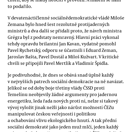
to podařilo.
V devatenáctičlenné sociálnědemokratické vládě Miloše
Zemana bylo hned šest rezolutně protijaderných
ministrů a dva další se přidali proto, že návrh ministra
Grégra byl z podstaty nemravný. Hlavní práci vykonal
tehdy opravdu brilantní Jan Kavan, vydatně pomohl
Pavel Rychetský, odporu se účastnili i Eduard Zeman,
Jaroslav Bašta, Pavel Dostál a Miloš Kužvart. V kritické
chvíli se připojili Pavel Mertlík a Vladimír Špidla.
Je podivuhodné, že dnes se obává snad úplně každý
v nejvyšších patrech sociální demokracie na ně navázat.
Jelikož se od doby boje třetiny vlády ČSSD proti
Temelínu neobjevily žádné argumenty pro jadernou
energetiku, leda řada nových proti ní, nelze si takový
vývoj vyložit jinak nežli jako nárůst možností ČEZu
manipulovat českou veřejností i politikou
a ochabování vlivu ekologického hnutí. A tak přední
sociální demokraté jako jeden muž mlčí, jeden každý