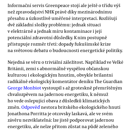
Informační servis Greenpeace stojí ale ještě o třídu výš
než zpravodajství NHK právě díky mezinárodnímu
přesahu a úzkostlivě uměřené interpretaci. Rozlišují
dvě základní složky problému: jednak situaci
v elektrárně a jednak míru kontaminace i její
potenciální zdravotní důsledky. K nim postupně
přistupuje rozměr třetí: dopady fukušimské krize
na světovou debatu o budoucnosti energetické politiky.
Nejedná se věru o triviální záležitost. Například ve Velké
Británii, zemi s abnormálně vyspělou občanskou
kulturou i ekologickým hnutím, obvykle brilantní
radikálně ekologický komentátor deníku The Guardian
George Monbiot
vystoupil s až groteskně přemrštěným
chvalozpěvem na jadernou energetiku, k němuž
ho vede oslepující obava z důsledků klimatických
změn.
Odpověď
nestora britského ekologického hnutí
Jonathona Porritta je otcovsky laskavá, ale ve svém
závěru nezviklatelná: lze jistě podporovat jadernou
energetiku, ale nelze přitom zůstat na půdě zeleného