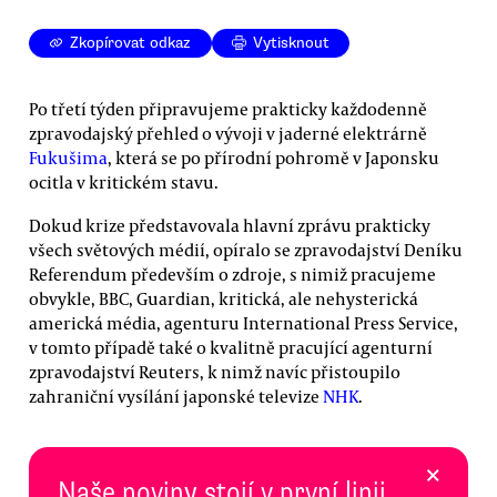
Zkopírovat odkaz
Vytisknout
Po třetí týden připravujeme prakticky každodenně
zpravodajský přehled o vývoji v jaderné elektrárně
Fukušima
, která se po přírodní pohromě v Japonsku
ocitla v kritickém stavu.
Dokud krize představovala hlavní zprávu prakticky
všech světových médií, opíralo se zpravodajství Deníku
Referendum především o zdroje, s nimiž pracujeme
obvykle, BBC, Guardian, kritická, ale nehysterická
americká média, agenturu International Press Service,
v tomto případě také o kvalitně pracující agenturní
zpravodajství Reuters, k nimž navíc přistoupilo
zahraniční vysílání japonské televize
NHK
.
×
Naše noviny stojí v první linii