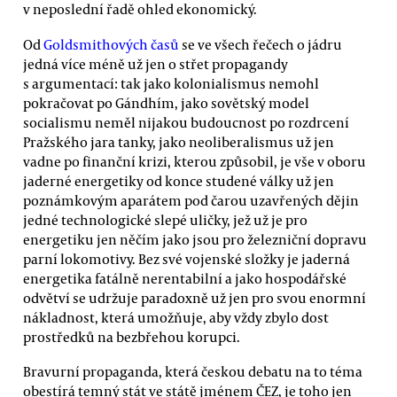
v neposlední řadě ohled ekonomický.
Od
Goldsmithových časů
se ve všech řečech o jádru
jedná více méně už jen o střet propagandy
s argumentací: tak jako kolonialismus nemohl
pokračovat po Gándhím, jako sovětský model
socialismu neměl nijakou budoucnost po rozdrcení
Pražského jara tanky, jako neoliberalismus už jen
vadne po finanční krizi, kterou způsobil, je vše v oboru
jaderné energetiky od konce studené války už jen
poznámkovým aparátem pod čarou uzavřených dějin
jedné technologické slepé uličky, jež už je pro
energetiku jen něčím jako jsou pro železniční dopravu
parní lokomotivy. Bez své vojenské složky je jaderná
energetika fatálně nerentabilní a jako hospodářské
odvětví se udržuje paradoxně už jen pro svou enormní
nákladnost, která umožňuje, aby vždy zbylo dost
prostředků na bezbřehou korupci.
Bravurní propaganda, která českou debatu na to téma
obestírá temný stát ve státě jménem ČEZ, je toho jen