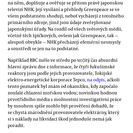
na něm, doplňuje a ověřuje se přitom právě japonskou
televizí NHK. Její vysílání a přehledy Greenpeace se ve
všem podstatném shodují, neboť vycházejí z totožného
primárního zdroje, jímž jsou údaje zveřejňované
japonskými úřady. Na rozdíl od všech světových médií,
včetně těch špičkových, ovšem jak Greenpeace, tak —
alespoň obvykle — NHK přecházejí efemérní nesmysly
a soustředí se jen na to podstatné.
Například BBC mělo ve středu po určitý čas absurdní
hlavní zprávu dne z informace, že čtyři fukušimské
reaktory jsou podle jejich provozovatele, Tokijské
elektro-energetické korporace Tepco,
na odpis
, ačkoli
tento poznatek byl znám od okamžiku, kdy započalo
zoufalé chlazení mořskou vodou; novinkou hodnou
prvotřídního média s možnostmi investigativní práce
by mnohem spíše mohlo být prověření dohadů, že
se chystá znárodnění provozovatele elektrárny, který
si s náklady na likvidaci škod jednoduše nemá jak
poradit.