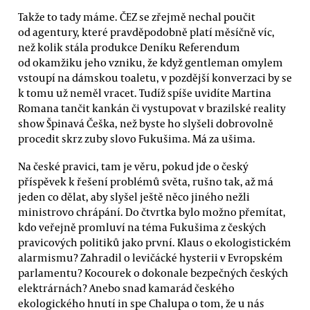
Takže to tady máme. ČEZ se zřejmě nechal poučit
od agentury, které pravděpodobně platí měsíčně víc,
než kolik stála produkce Deníku Referendum
od okamžiku jeho vzniku, že když gentleman omylem
vstoupí na dámskou toaletu, v pozdější konverzaci by se
k tomu už neměl vracet. Tudíž spíše uvidíte Martina
Romana tančit kankán či vystupovat v brazilské reality
show Špinavá Češka, než byste ho slyšeli dobrovolně
procedit skrz zuby slovo Fukušima. Má za ušima.
Na české pravici, tam je věru, pokud jde o český
příspěvek k řešení problémů světa, rušno tak, až má
jeden co dělat, aby slyšel ještě něco jiného nežli
ministrovo chrápání. Do čtvrtka bylo možno přemítat,
kdo veřejně promluví na téma Fukušima z českých
pravicových politiků jako první. Klaus o ekologistickém
alarmismu? Zahradil o levičácké hysterii v Evropském
parlamentu? Kocourek o dokonale bezpečných českých
elektrárnách? Anebo snad kamarád českého
ekologického hnutí in spe Chalupa o tom, že u nás