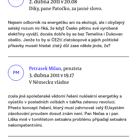
2. dubna 2011 v 20.08
Díky, pane Patočko, za jasné slovo.
Nejsem odborník na energetiku ani na ekologii, ale i obyčejný
selský rozum mi říká, že když Česko pětinu své vyrobené
elektřiny vyváží, docela dobře by se bez Temelína i Dukovan
obešlo. Jenže to by si ČEZtí zlatokopové a jejich politické
přísavky museli hledat zlatý důl zase někde jinde, že?
Petrasek Milan
, penzista
PM
3. dubna 2011 v 19.17
V Německu vládne
zcela jiné společenské vědomí řešení nukleární energetiky a
vyústilo v posledních volbách v takřka zelenou revoluci.
Přesto koncept řešení, který musí zahrnovat celý EUsystém
zásobování proudem dosud znám není. Pan Nečas a i pan
Liška mně v tomhletom setsakra problému připadají setsakra
nekompetentními.