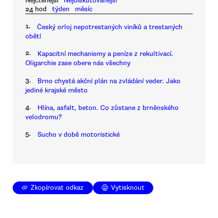
Nejčtenější
Nejdiskutovanější
24 hod
týden
měsíc
1.
Český orloj nepotrestaných viníků a trestaných
obětí
2.
Kapacitní mechanismy a peníze z rekultivací.
Oligarchie zase obere nás všechny
3.
Brno chystá akční plán na zvládání veder. Jako
jediné krajské město
4.
Hlína, asfalt, beton. Co zůstane z brněnského
velodromu?
5.
Sucho v době motoristické
Zkopírovat odkaz
Vytisknout