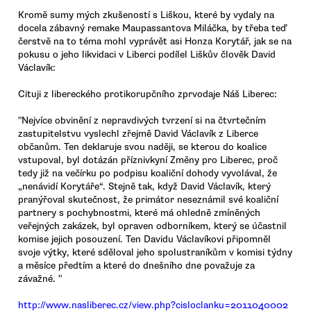
Kromě sumy mých zkušeností s Liškou, které by vydaly na
docela zábavný remake Maupassantova Miláčka, by třeba teď
čerstvě na to téma mohl vyprávět asi Honza Korytář, jak se na
pokusu o jeho likvidaci v Liberci podílel Liškův člověk David
Václavík:
Cituji z libereckého protikorupčního zprvodaje Náš Liberec:
"Nejvíce obvinění z nepravdivých tvrzení si na čtvrtečním
zastupitelstvu vyslechl zřejmě David Václavík z Liberce
občanům. Ten deklaruje svou naději, se kterou do koalice
vstupoval, byl dotázán příznivkyní Změny pro Liberec, proč
tedy již na večírku po podpisu koaliční dohody vyvolával, že
„nenávidí Korytáře“. Stejně tak, když David Václavík, který
pranýřoval skutečnost, že primátor neseznámil své koaliční
partnery s pochybnostmi, které má ohledně zmíněných
veřejných zakázek, byl opraven odborníkem, který se účastnil
komise jejich posouzení. Ten Davidu Václavíkovi připomněl
svoje výtky, které sděloval jeho spolustraníkům v komisi týdny
a měsíce předtím a které do dnešního dne považuje za
závažné. "
http://www.nasliberec.cz/view.php?cisloclanku=2011040002