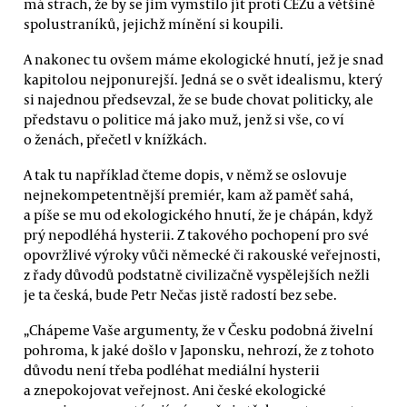
má strach, že by se jim vymstilo jít proti ČEZu a většině
spolustraníků, jejichž mínění si koupili.
A nakonec tu ovšem máme ekologické hnutí, jež je snad
kapitolou nejponurejší. Jedná se o svět idealismu, který
si najednou předsevzal, že se bude chovat politicky, ale
představu o politice má jako muž, jenž si vše, co ví
o ženách, přečetl v knížkách.
A tak tu například čteme dopis, v němž se oslovuje
nejnekompetentnější premiér, kam až paměť sahá,
a píše se mu od ekologického hnutí, že je chápán, když
prý nepodléhá hysterii. Z takového pochopení pro své
opovržlivé výroky vůči německé či rakouské veřejnosti,
z řady důvodů podstatně civilizačně vyspělejších nežli
je ta česká, bude Petr Nečas jistě radostí bez sebe.
„Chápeme Vaše argumenty, že v Česku podobná živelní
pohroma, k jaké došlo v Japonsku, nehrozí, že z tohoto
důvodu není třeba podléhat mediální hysterii
a znepokojovat veřejnost. Ani české ekologické