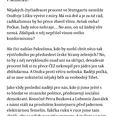
Nějakých čtyřiadvacet procent ve Stuttgartu nemůže
Ondřeje Lišku vyvést z míry. Má svá dvě a je za ně rád,
radikalismus by ho přece zbavil vlivu. Avšak ouha!
Počkat. Tady něco nehraje… No ano, on už žádný vliv
nemá. Zdalipak o něj nepřišel vinou svého
konformismu?
Ale říci nahlas Fukušima, kdo by mohl chtít něco tak
výstředního po předsedovi české Strany zelených? No,
to by z něj nevyklouzlo snad ani na skřipci, devadesát
procent lidí si tu přece ČEZ nekoupil pro jádro jen tak
zbůhdarma. A Ondra proti větru nefouká. Raději počká,
až se zase uskuteční nějaký běh za svobodný Tibet.
Jako vždy poslední naději pro nás, kdo ji jsme ještě s
to hledat ve stranické politice, představují sociální
demokraté. Konečně Petra Buzková a Lubomír Zaorálek
s námi stáli na proslulém kontejneru před jadernou
elektrárnou Temelín. Takřka ruku v ruce jsme tam
chtěli, aby se nikdy neocitl v provozu. A málem se nám