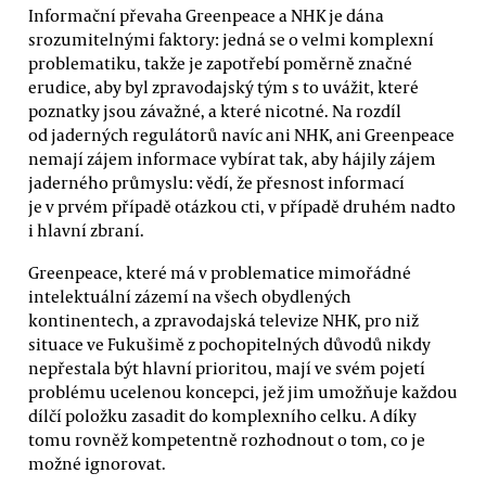
Informační převaha Greenpeace a NHK je dána
srozumitelnými faktory: jedná se o velmi komplexní
problematiku, takže je zapotřebí poměrně značné
erudice, aby byl zpravodajský tým s to uvážit, které
poznatky jsou závažné, a které nicotné. Na rozdíl
od jaderných regulátorů navíc ani NHK, ani Greenpeace
nemají zájem informace vybírat tak, aby hájily zájem
jaderného průmyslu: vědí, že přesnost informací
je v prvém případě otázkou cti, v případě druhém nadto
i hlavní zbraní.
Greenpeace, které má v problematice mimořádné
intelektuální zázemí na všech obydlených
kontinentech, a zpravodajská televize NHK, pro niž
situace ve Fukušimě z pochopitelných důvodů nikdy
nepřestala být hlavní prioritou, mají ve svém pojetí
problému ucelenou koncepci, jež jim umožňuje každou
dílčí položku zasadit do komplexního celku. A díky
tomu rovněž kompetentně rozhodnout o tom, co je
možné ignorovat.