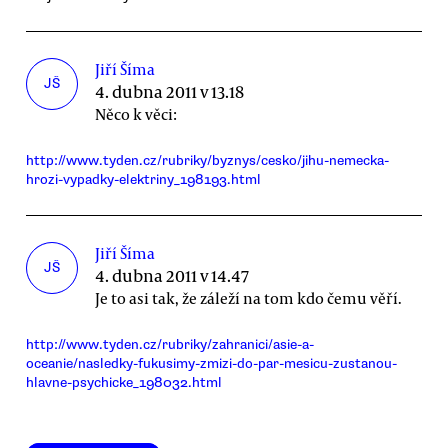
Jiří Šíma
JŠ
4. dubna 2011 v 13.18
Něco k věci:
http://www.tyden.cz/rubriky/byznys/cesko/jihu-nemecka-
hrozi-vypadky-elektriny_198193.html
Jiří Šíma
JŠ
4. dubna 2011 v 14.47
Je to asi tak, že záleží na tom kdo čemu věří.
http://www.tyden.cz/rubriky/zahranici/asie-a-
oceanie/nasledky-fukusimy-zmizi-do-par-mesicu-zustanou-
hlavne-psychicke_198032.html