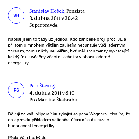
Stanislav Hošek
, Penzista
SH
3. dubna 2011 v 20.42
Superpravda.
Napsal jsem to tady už jednou. Kdo zaníceně brojí proti JE a
při tom s mnohem větším zaujetím nebuntuje vůči jaderným
zbraním, tomu nikdy neuvěřím, byť měl argumenty vyvracející
každý fakt uváděny vědci a techniky v oboru jaderné
energetiky.
Petr Šťastný
PŠ
4. dubna 2011 v 8.10
Pro Martina Škabrahu...
Děkuji za vaši připomínku týkající se pana Wagnera. Myslím, že
on opravdu příkladem solidního účastníka diskuze o
budoucnosti energetiky.
Přeju Vám hezký den