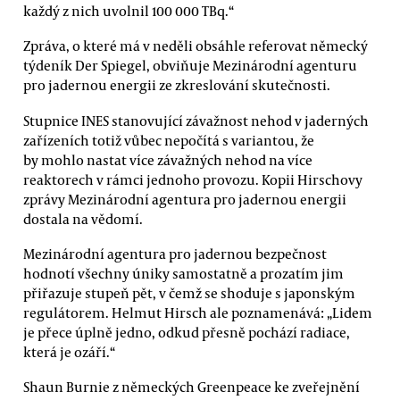
každý z nich uvolnil 100 000 TBq.“
Zpráva, o které má v neděli obsáhle referovat německý
týdeník Der Spiegel, obviňuje Mezinárodní agenturu
pro jadernou energii ze zkreslování skutečnosti.
Stupnice INES stanovující závažnost nehod v jaderných
zařízeních totiž vůbec nepočítá s variantou, že
by mohlo nastat více závažných nehod na více
reaktorech v rámci jednoho provozu. Kopii Hirschovy
zprávy Mezinárodní agentura pro jadernou energii
dostala na vědomí.
Mezinárodní agentura pro jadernou bezpečnost
hodnotí všechny úniky samostatně a prozatím jim
přiřazuje stupeň pět, v čemž se shoduje s japonským
regulátorem. Helmut Hirsch ale poznamenává: „Lidem
je přece úplně jedno, odkud přesně pochází radiace,
která je ozáří.“
Shaun Burnie z německých Greenpeace ke zveřejnění