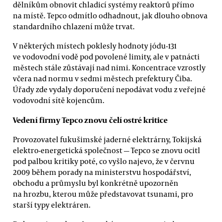
dělníkům obnovit chladicí systémy reaktorů přímo
na místě. Tepco odmítlo odhadnout, jak dlouho obnova
standardního chlazení může trvat.
V některých místech poklesly hodnoty jódu-131
ve vodovodní vodě pod povolené limity, ale v patnácti
městech stále zůstávají nad nimi. Koncentrace vzrostly
včera nad normu v sedmi městech prefektury Čiba.
Úřady zde vydaly doporučení nepodávat vodu z veřejné
vodovodní sítě kojencům.
Vedení firmy Tepco znovu čelí ostré kritice
Provozovatel fukušimské jaderné elektrárny, Tokijská
elektro-energetická společnost — Tepco se znovu ocitl
pod palbou kritiky poté, co vyšlo najevo, že v červnu
2009 během porady na ministerstvu hospodářství,
obchodu a průmyslu byl konkrétně upozorněn
na hrozbu, kterou může představovat tsunami, pro
starší typy elektráren.