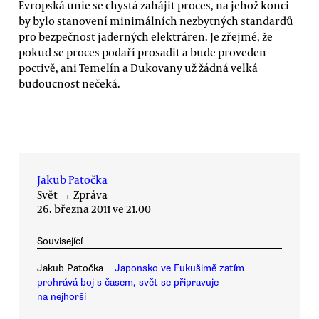
Evropská unie se chystá zahájit proces, na jehož konci
by bylo stanovení minimálních nezbytných standardů
pro bezpečnost jaderných elektráren. Je zřejmé, že
pokud se proces podaří prosadit a bude proveden
poctivě, ani Temelín a Dukovany už žádná velká
budoucnost nečeká.
Jakub Patočka
Svět
→
Zpráva
26. března 2011 ve 21.00
Související
Jakub Patočka
Japonsko ve Fukušimě zatím
prohrává boj s časem, svět se připravuje
na nejhorší