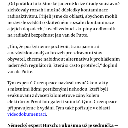
„Od počátku fukušimské jaderné krize úřady soustavně
zlehčovaly rozsah i možné důsledky kontaminace
radioaktivitou. Přijeli jsme do oblasti, abychom mohli
nezávisle svědčit o skutečném rozsahu kontaminace
a jejích dopadech,“ uvedl vedoucí skupiny a odborník
na radiační bezpečnost Jan van de Putte.
„Tím, že poskytneme poctivou, transparentní
a nezávislou analýzu hrozeb pro zdravotní stav
obyvatel, chceme nabídnout alternativu k prohlášením
jaderných regulátorů, která si často protiřečí,“ doplnil
van de Putte.
Tým expertů Greenpeace navázal rovněž kontakty
s místními lidmi postiženými nehodou, kteří byli
evakuováni z dvacetikilometrové zóny kolem
elektrárny. První fotogalerii snímků týmu Greenpeace
připravujeme k vydání. Tým také pořizuje v oblasti
videodokumentaci
.
Německý expert Hirsch: Fukušima už je sedmička —