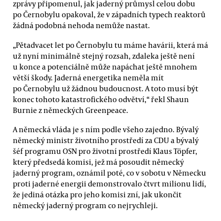
zprávy připomenul, jak jaderný průmysl celou dobu
po Černobylu opakoval, že v západních typech reaktorů
žádná podobná nehoda nemůže nastat.
„Pětadvacet let po Černobylu tu máme havárii, která má
už nyní minimálně stejný rozsah, zdaleka ještě není
u konce a potenciálně může napáchat ještě mnohem
větší škody. Jaderná energetika neměla mít
po Černobylu už žádnou budoucnost. A toto musí být
konec tohoto katastrofického odvětví,“ řekl Shaun
Burnie z německých Greenpeace.
A německá vláda je s ním podle všeho zajedno. Bývalý
německý ministr životního prostředí za CDU a bývalý
šéf programu OSN pro životní prostředí Klaus Töpfer,
který předsedá komisi, jež má posoudit německý
jaderný program, oznámil poté, co v sobotu v Německu
proti jaderné energii demonstrovalo čtvrt milionu lidí,
že jediná otázka pro jeho komisi zní, jak ukončit
německý jaderný program co nejrychleji.