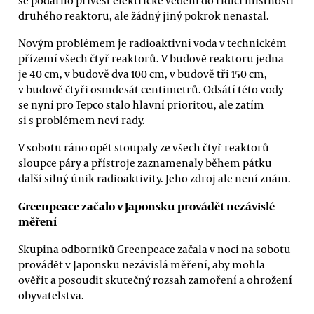
druhého reaktoru, ale žádný jiný pokrok nenastal.
Novým problémem je radioaktivní voda v technickém
přízemí všech čtyř reaktorů. V budově reaktoru jedna
je 40 cm, v budově dva 100 cm, v budově tři 150 cm,
v budově čtyři osmdesát centimetrů. Odsátí této vody
se nyní pro Tepco stalo hlavní prioritou, ale zatím
si s problémem neví rady.
V sobotu ráno opět stoupaly ze všech čtyř reaktorů
sloupce páry a přístroje zaznamenaly během pátku
další silný únik radioaktivity. Jeho zdroj ale není znám.
Greenpeace začalo v Japonsku provádět nezávislé
měření
Skupina odborníků Greenpeace začala v noci na sobotu
provádět v Japonsku nezávislá měření, aby mohla
ověřit a posoudit skutečný rozsah zamoření a ohrožení
obyvatelstva.