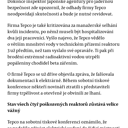
Dokonce inspektor Japonské agentury pro jadernou
bezpečnost zde upozornil, že odhady firmy Tepco
neodpovídají skutečnosti a bude je nutné revidovat.
Firma Tepco je také kritizována za manažerské selhání
kvůli incidentu, po němž museli být hospitalizováni
dva její pracovníci. Vyšlo najevo, že Tepco vědělo
o větším množství vody v technickém přízemí reaktoru
3 už předtím, než tam vyslalo své opraváře. Ti pak při
brodění extrémně radioaktivní vodou utrpěli
popáleniny chodidel beta zářením.
O firmě Tepco se už dříve objevila zpráva, že falšovala
dokumentaci k elektrárně. Během sobotní tiskové
konference někteří novináři ztratili s představiteli
firmy trpělivost a otevřeně je obvinili ze lhaní.
Stav všech čtyř poškozených reaktorů zůstává velice
vážný
Tepco na sobotní tiskové konferenci oznámilo, že
se podařilo přivést elektrické vedení do řídicí místnosti