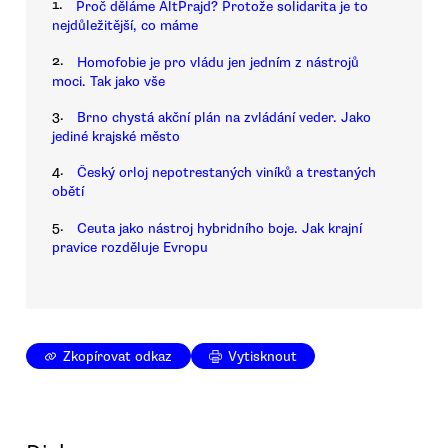
1.
Proč děláme AltPrajd? Protože solidarita je to
nejdůležitější, co máme
2.
Homofobie je pro vládu jen jedním z nástrojů
moci. Tak jako vše
3.
Brno chystá akční plán na zvládání veder. Jako
jediné krajské město
4.
Český orloj nepotrestaných viníků a trestaných
obětí
5.
Ceuta jako nástroj hybridního boje. Jak krajní
pravice rozděluje Evropu
Zkopírovat odkaz
Vytisknout