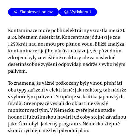
Zkopírovat odkaz
Vytisknout
Kontaminace moře poblíž elektrárny vzrostla mezi 21.
a 23. březnem desetkrát. Koncentrace jódu-131 je zde
1 250krát nad normou pro pitnou vodu. Bližší analýza
kontaminace i jejího nárůstu ukazuje, že původním
zdrojem byly znečištěné reaktory, ale za následné
desetinásobné zvýšení odpovídají nádrže s vyhořelým
palivem.
To znamená, že vážně poškozeny byly vinou přehřátí
oba typy zařízení v elektrárně: jak reaktory, tak nádrže
s vyhořelým palivem. Stupňuje se kritika japonských
úřadů. Greenpeace vyslali do oblasti nezávislý
monitorovací tým. V Německu zveřejněná studie
hodnotí fukušimskou havárii už coby stejně závažnou
jako Černobyl. Jaderný program v Německu zřejmě
skončí rychleji, než byl původní plán.