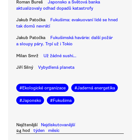
Roman Bureš
Japonsko a Světová banka
aktualizovaly odhad dopadů katastrofy
Jakub Patočka
Fukušima: evakuovaní lidé se hned
tak domů nevrátí
Jakub Patočka
Fukušimská havárie: další požár
a sloupy páry. Trpí už i Tokio
Milan Smrž
Už žádné sushi…
Jiří Silný
Vybydlená planeta
#
Ekologické organizace
#
Jaderná energetika
#
Japonsko
#
Fukušima
Nejčtenější
Nejdiskutovanější
24 hod
týden
měsíc