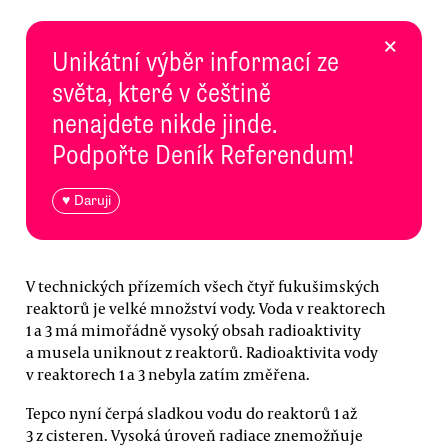
×
Unikátní výběr informací ze
světa, které v češtině
nenajdete nikde jinde.
Podpořte Deník Referendum!
♥ Daruji
V technických přízemích všech čtyř fukušimských
reaktorů je velké množství vody. Voda v reaktorech
1 a 3 má mimořádně vysoký obsah radioaktivity
a musela uniknout z reaktorů. Radioaktivita vody
v reaktorech 1 a 3 nebyla zatím změřena.
Tepco nyní čerpá sladkou vodu do reaktorů 1 až
3 z cisteren. Vysoká úroveň radiace znemožňuje