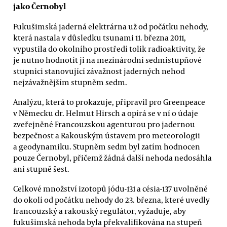
jako Černobyl
Fukušimská jaderná elektrárna už od počátku nehody,
která nastala v důsledku tsunami 11. března 2011,
vypustila do okolního prostředí tolik radioaktivity, že
je nutno hodnotit ji na mezinárodní sedmistupňové
stupnici stanovující závažnost jaderných nehod
nejzávažnějším stupněm sedm.
Analýzu, která to prokazuje, připravil pro Greenpeace
v Německu dr. Helmut Hirsch a opírá se v ní o údaje
zveřejněné Francouzskou agenturou pro jadernou
bezpečnost a Rakouským ústavem pro meteorologii
a geodynamiku. Stupněm sedm byl zatím hodnocen
pouze Černobyl, přičemž žádná další nehoda nedosáhla
ani stupně šest.
Celkové množství izotopů jódu-131 a césia-137 uvolněné
do okolí od počátku nehody do 23. března, které uvedly
francouzský a rakouský regulátor, vyžaduje, aby
fukušimská nehoda byla překvalifikována na stupeň