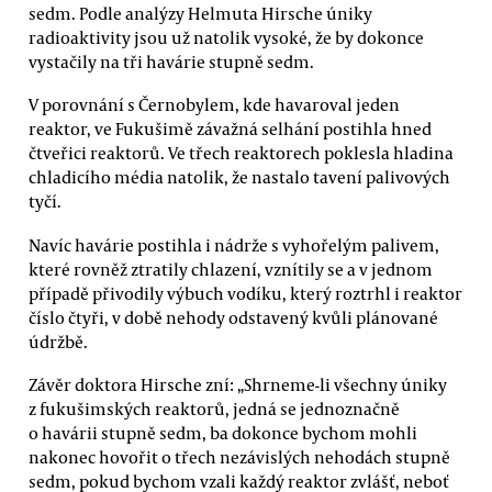
sedm. Podle analýzy Helmuta Hirsche úniky
radioaktivity jsou už natolik vysoké, že by dokonce
vystačily na tři havárie stupně sedm.
V porovnání s Černobylem, kde havaroval jeden
reaktor, ve Fukušimě závažná selhání postihla hned
čtveřici reaktorů. Ve třech reaktorech poklesla hladina
chladicího média natolik, že nastalo tavení palivových
tyčí.
Navíc havárie postihla i nádrže s vyhořelým palivem,
které rovněž ztratily chlazení, vznítily se a v jednom
případě přivodily výbuch vodíku, který roztrhl i reaktor
číslo čtyři, v době nehody odstavený kvůli plánované
údržbě.
Závěr doktora Hirsche zní: „Shrneme-li všechny úniky
z fukušimských reaktorů, jedná se jednoznačně
o havárii stupně sedm, ba dokonce bychom mohli
nakonec hovořit o třech nezávislých nehodách stupně
sedm, pokud bychom vzali každý reaktor zvlášť, neboť