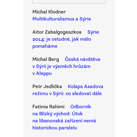
Michal Klodner
Multikulturalismus a Sýrie
Aitor Zabalgogeazkoa
Sýrie
2014: je ostudné, jak málo
pomaháme
Michal Berg
Česká návštěva
v Sýrii je výsměch hrůzám
v Aleppu
Petr Jedlička
Kolaps Asadova
režimu v Sýrii: co sledovat dále
Fatima Rahimi
Odborník
na Blízký východ: Útok
na libanonská zařízení nemá
historickou paralelu