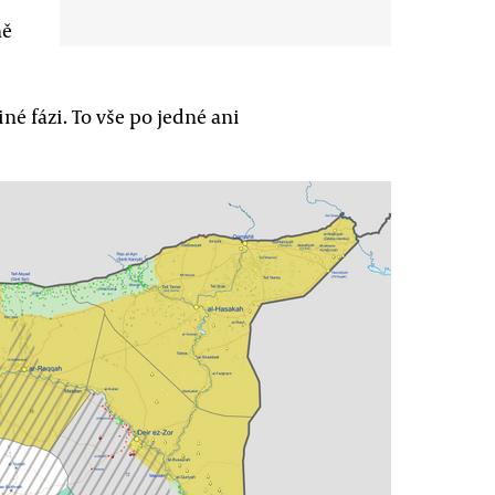
ně
é fázi. To vše po jedné ani