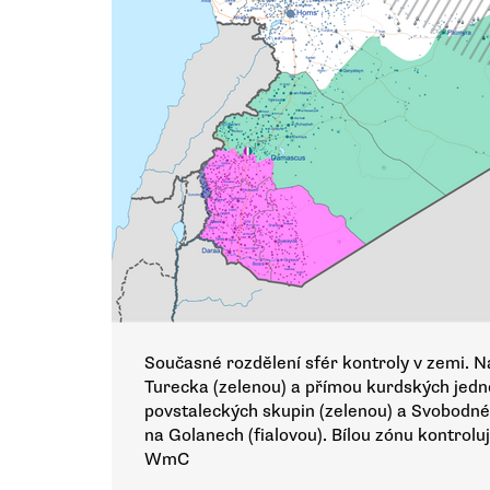
Současné rozdělení sfér kontroly v zemi. 
Turecka (zelenou) a přímou kurdských jedno
povstaleckých skupin (zelenou) a Svobodn
na Golanech (fialovou). Bílou zónu kontrolu
WmC