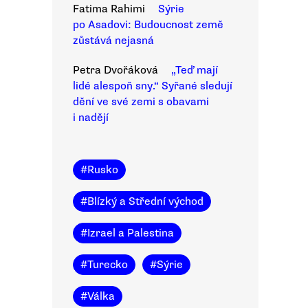
Fatima Rahimi
Sýrie
po Asadovi: Budoucnost země
zůstává nejasná
Petra Dvořáková
„Teď mají
lidé alespoň sny.“ Syřané sledují
dění ve své zemi s obavami
i nadějí
#
Rusko
#
Blízký a Střední východ
#
Izrael a Palestina
#
Turecko
#
Sýrie
#
Válka