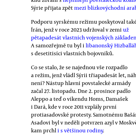
Sýrie přijata zpět
mezi blízkovýchodní ara
Podporu syrskému režimu poskytoval tak
Írán, jenž v roce 2023 udržoval v zemi
už
pětapadesát vlastních vojenských základe
A samozřejmě tu byl i
libanonský
Hizballá
s desetitisíci vlastních bojovníků.
Co se stalo, že se najednou vše rozpadlo
a režim, jenž vládl Sýrii třiapadesát let, ná
není? Nástup hlavní povstalecké armády
začal 27. listopadu. Dne 2. prosince padlo
Aleppo a teď o víkendu Homs, Damašek
i Dará, kde v roce 2011 vzplály první
protiasadovské protesty. Samotnému Bašá
Asadovi byl v neděli potvrzen azyl v Moskv
kam prchl
i s většinou rodiny
.