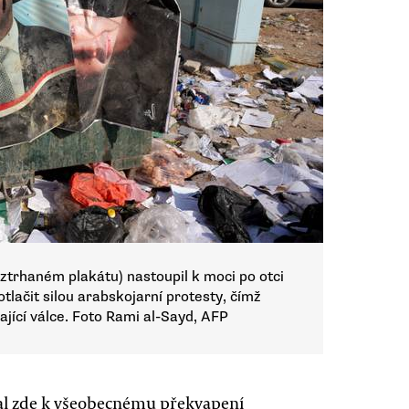
ztrhaném plakátu) nastoupil k moci po otci
tlačit silou arabskojarní protesty, čímž
ající válce. Foto Rami al-Sayd, AFP
kal zde k všeobecnému překvapení