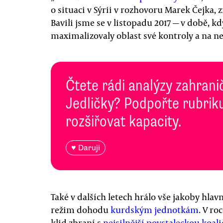
o situaci v Sýrii v rozhovoru Marek Čejka,
Bavili jsme se v listopadu 2017 — v době, k
maximalizovaly oblast své kontroly a na neb
Čtete rádi analýzy zahranič
Jedličky? Podpořte rubriku
rozšiřovat kapacity.
♥ Daruji
Také v dalších letech hrálo vše jakoby hlav
režim dohodu
kurdským jednotkám
. V r
klid zbraní s
nejsilnější povstaleckou koali