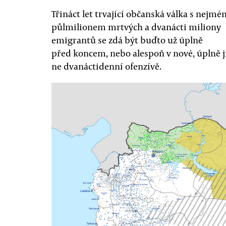
Třináct let trvající občanská válka s nejmé
půlmilionem mrtvých a dvanácti miliony
emigrantů se zdá být buďto už úplně
před koncem, nebo alespoň v nové, úplně jin
ne dvanáctidenní ofenzívě.