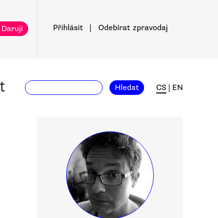
Přihlásit
|
Odebírat
zpravodaj
 Daruji
t
Hledat
CS
|
EN