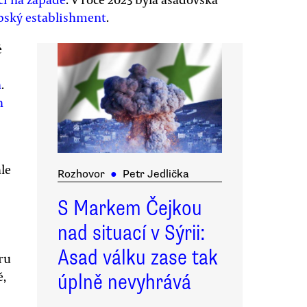
bský establishment
.
é
n
.
h
hle
Rozhovor
●
Petr Jedlička
S Markem Čejkou
nad situací v Sýrii:
Asad válku zase tak
ru
ě,
úplně nevyhrává