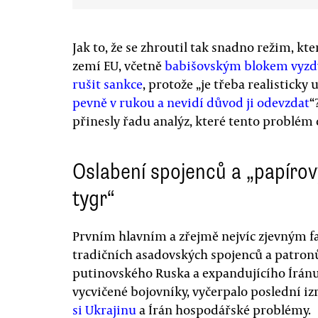
Jak to, že se zhroutil tak snadno režim, kt
zemí EU, včetně
babišovským blokem vyzd
rušit sankce
, protože „je třeba realistick
pevně v rukou a nevidí důvod ji odevzdat
“
přinesly řadu analýz, které tento problém o
Oslabení spojenců a „papírov
tygr“
Prvním hlavním a zřejmě nejvíc zjevným 
tradičních asadovských spojenců a patron
putinovského Ruska a expandujícího Íránu.
vycvičené bojovníky, vyčerpalo poslední iz
si Ukrajinu
a Írán hospodářské problémy.