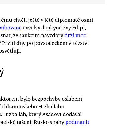
erému chtěli ještě v létě diplomaté osmi
vihované
exvelvyslankyně Evy Filipi,
y uznat, že sankcím navzdory
drží moc
? První dny po povstaleckém vítězství
světlují.
ý
faktorem bylo bezpochyby oslabení
ů: libanonského Hizballáhu,
 Hizballáh, který Asadovi dodával
raelské tažení, Rusko snahy
podmanit