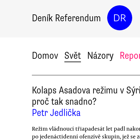
Deník Referendum
DR
Domov
Svět
Názory
Repo
Kolaps Asadova režimu v Sýri
proč tak snadno?
Petr Jedlička
Režim vládnoucí třiapadesát let padl nako
po jedenáctidenní ofenzívě skupin, jež se z