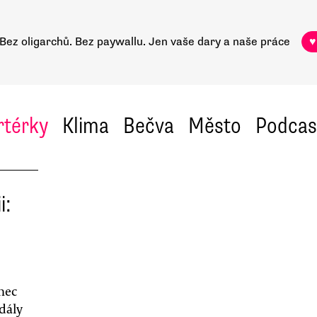
Bez oligarchů. Bez paywallu.
Jen vaše dary a naše práce
♥
rtérky
Klima
Bečva
Město
Podcas
i:
nec
dály