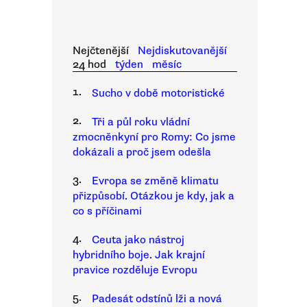
Nejčtenější
Nejdiskutovanější
24 hod
týden
měsíc
1.
Sucho v době motoristické
2.
Tři a půl roku vládní
zmocněnkyní pro Romy: Co jsme
dokázali a proč jsem odešla
3.
Evropa se změně klimatu
přizpůsobí. Otázkou je kdy, jak a
co s příčinami
4.
Ceuta jako nástroj
hybridního boje. Jak krajní
pravice rozděluje Evropu
5.
Padesát odstínů lži a nová