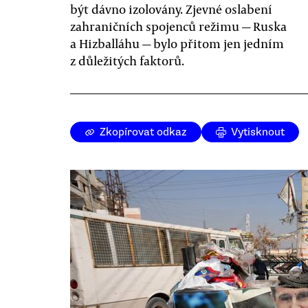
být dávno izolovány. Zjevné oslabení
zahraničních spojenců režimu — Ruska
a Hizballáhu — bylo přitom jen jedním
z důležitých faktorů.
Zkopírovat odkaz
Vytisknout