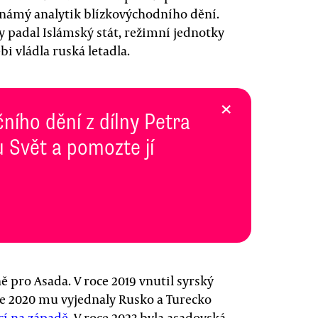
 známý analytik blízkovýchodního dění.
dy padal Islámský stát, režimní jednotky
i vládla ruská letadla.
×
ního dění z dílny Petra
 Svět a pomozte jí
ně pro Asada. V roce 2019 vnutil syrský
oce 2020 mu vyjednaly Rusko a Turecko
cí na západě
. V roce 2023 byla asadovská