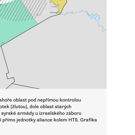
Nahoře oblast pod nepřímou kontrolou
tek (žlutou), dole oblast starých
é syrské armády u izraelského záboru
jí přímo jednotky aliance kolem HTS. Grafika