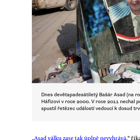
Dnes devětapadesátiletý Bašár Asad (na ro
Háfizovi v roce 2000. V roce 2011 nechal po
spustil řetězec událostí vedoucí k dosud trv
„
Asad válku zase tak úplně nevyhrává
,“ ří