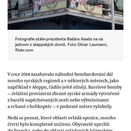
Fotografie stále-prezidenta Bašára Asada na na
jednom z aleppských domů. Foto Oliver Laumann,
flickr.com
V roce 2014 zasahovalo náhodné bombardování dál
mnoho syrských regionů a v některých městech, jako
například v Aleppu, řádilo ještě silněji. Barelové bomby
— zvláštní provizorní zbraně syrské armády vytvořené
z barelů napěchovaných ocelí nebo výbušninami
a vrhané z helikoptér — v podstatě město vylidnily.
Nedá se poznat, které oblasti ovládá opozice, mnoho
čtvrtí bylo kompletně zničeno. Obyvatelé uprchli
do Turecka, nebo do oblastí ovládaných Islámským