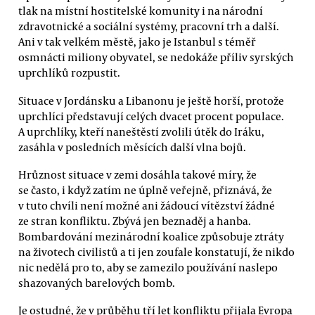
tlak na místní hostitelské komunity i na národní
zdravotnické a sociální systémy, pracovní trh a další.
Ani v tak velkém městě, jako je Istanbul s téměř
osmnácti miliony obyvatel, se nedokáže příliv syrských
uprchlíků rozpustit.
Situace v Jordánsku a Libanonu je ještě horší, protože
uprchlíci představují celých dvacet procent populace.
A uprchlíky, kteří naneštěstí zvolili útěk do Iráku,
zasáhla v posledních měsících další vlna bojů.
Hrůznost situace v zemi dosáhla takové míry, že
se často, i když zatím ne úplně veřejně, přiznává, že
v tuto chvíli není možné ani žádoucí vítězství žádné
ze stran konfliktu. Zbývá jen beznaděj a hanba.
Bombardování mezinárodní koalice způsobuje ztráty
na životech civilistů a ti jen zoufale konstatují, že nikdo
nic nedělá pro to, aby se zamezilo používání naslepo
shazovaných barelových bomb.
Je ostudné, že v průběhu tří let konfliktu přijala Evropa