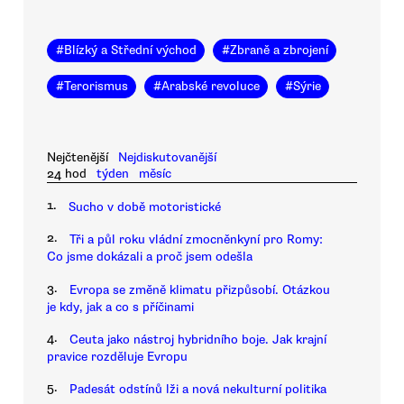
#
Blízký a Střední východ
#
Zbraně a zbrojení
#
Terorismus
#
Arabské revoluce
#
Sýrie
Nejčtenější
Nejdiskutovanější
24 hod
týden
měsíc
1.
Sucho v době motoristické
2.
Tři a půl roku vládní zmocněnkyní pro Romy:
Co jsme dokázali a proč jsem odešla
3.
Evropa se změně klimatu přizpůsobí. Otázkou
je kdy, jak a co s příčinami
4.
Ceuta jako nástroj hybridního boje. Jak krajní
pravice rozděluje Evropu
5.
Padesát odstínů lži a nová nekulturní politika