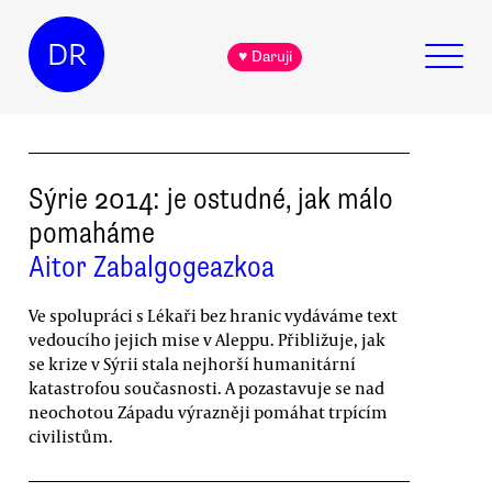
DR
♥ Daruji
Sýrie 2014: je ostudné, jak málo
pomaháme
Aitor Zabalgogeazkoa
Ve spolupráci s Lékaři bez hranic vydáváme text
vedoucího jejich mise v Aleppu. Přibližuje, jak
se krize v Sýrii stala nejhorší humanitární
katastrofou současnosti. A pozastavuje se nad
neochotou Západu výrazněji pomáhat trpícím
civilistům.