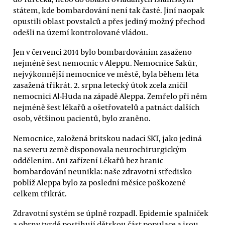
státem, kde bombardování není tak časté. Jiní naopak
opustili oblast povstalců a přes jediný možný přechod
odešli na území kontrolované vládou.
Jen v červenci 2014 bylo bombardováním zasaženo
nejméně šest nemocnic v Aleppu. Nemocnice Sakúr,
nejvýkonnější nemocnice ve městě, byla během léta
zasažená třikrát. 2. srpna letecký útok zcela zničil
nemocnici Al-Huda na západě Aleppa. Zemřelo při něm
nejméně šest lékařů a ošetřovatelů a patnáct dalších
osob, většinou pacientů, bylo zraněno.
Nemocnice, založená britskou nadací SKT, jako jediná
na severu země disponovala neurochirurgickým
oddělením. Ani zařízení Lékařů bez hranic
bombardování neunikla: naše zdravotní středisko
poblíž Aleppa bylo za poslední měsíce poškozené
celkem třikrát.
Zdravotní systém se úplně rozpadl. Epidemie spalniček
a obrny tvrdě postihují dětskou část populace a jsou