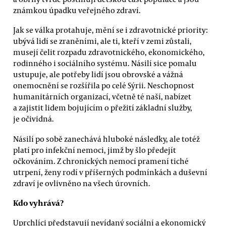
známkou úpadku veřejného zdraví.
Jak se válka protahuje, mění se i zdravotnické priority:
ubývá lidí se zraněními, ale ti, kteří v zemi zůstali,
musejí čelit rozpadu zdravotnického, ekonomického,
rodinného i sociálního systému. Násilí sice pomalu
ustupuje, ale potřeby lidí jsou obrovské a vážná
onemocnění se rozšířila po celé Sýrii. Neschopnost
humanitárních organizací, včetně té naší, nabízet
a zajistit lidem bojujícím o přežití základní služby,
je očividná.
Násilí po sobě zanechává hluboké následky, ale totéž
platí pro infekční nemoci, jimž by šlo předejít
očkováním. Z chronických nemocí pramení tiché
utrpení, ženy rodí v příšerných podmínkách a duševní
zdraví je ovlivněno na všech úrovních.
Kdo vyhrává?
Uprchlíci představují nevídaný sociální a ekonomický