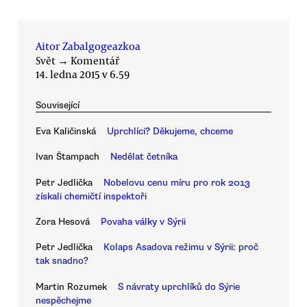
Aitor Zabalgogeazkoa
Svět
→
Komentář
14. ledna 2015 v 6.59
Související
Eva Kaličinská
Uprchlíci? Děkujeme, chceme
Ivan Štampach
Nedělat četníka
Petr Jedlička
Nobelovu cenu míru pro rok 2013
získali chemičtí inspektoři
Zora Hesová
Povaha války v Sýrii
Petr Jedlička
Kolaps Asadova režimu v Sýrii: proč
tak snadno?
Martin Rozumek
S návraty uprchlíků do Sýrie
nespěchejme