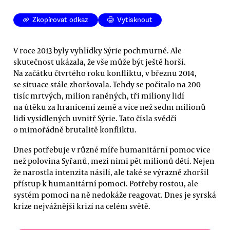
Zkopírovat odkaz
Vytisknout
V roce 2013 byly vyhlídky Sýrie pochmurné. Ale
skutečnost ukázala, že vše může být ještě horší.
Na začátku čtvrtého roku konfliktu, v březnu 2014,
se situace stále zhoršovala. Tehdy se počítalo na 200
tisíc mrtvých, milion raněných, tři miliony lidí
na útěku za hranicemi země a více než sedm milionů
lidí vysídlených uvnitř Sýrie. Tato čísla svědčí
o mimořádně brutalitě konfliktu.
Dnes potřebuje v různé míře humanitární pomoc více
než polovina Syřanů, mezi nimi pět milionů dětí. Nejen
že narostla intenzita násilí, ale také se výrazně zhoršil
přístup k humanitární pomoci. Potřeby rostou, ale
systém pomoci na ně nedokáže reagovat. Dnes je syrská
krize nejvážnější krizí na celém světě.