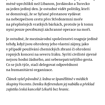
méně uprchlíků než Libanon, Jordánsko a Turecko
za jeden jediný den. Je ostudné vidět politiky, kteří
se domnívají, že se Syřané přestanou vydávat
na nebezpečnou cestu přes Středozemní moře
na přeplněných vratkých bárkách, protože je k tomu
nyní pouze povzbuzují záchranné operace na moři.
Je ostudné, že mezinárodní společenství reaguje jedině
tehdy, když jsou ohroženy jeho vlastní zájmy, jako
v případě používání chemických zbraní či ohrožení
ropných koncesí na severu Iráku. Syrští civilisté zjevně
nejsou hodni žádného, ani sebenepatrnějšího gesta.
Co se jich týče, stačí delegovat odpovědnost
na humanitární organizace.
Článek vyšel původně 2. ledna ve španělštině v médiích
skupiny Vocento. Deníku Referendum jej nabídla a překlad
zajistila česká kancelář Lékařů bez hranic.