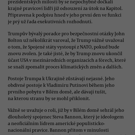
prezidentských milostí by se nepochybně dočkali
krajně pravicoví lídři již odsouzení za útok na Kapitol.
Připravena k podpisu hned v jeho první den ve funkci
je prý už řada exekutivních rozhodnutí.
Trumpův bývalý poradce pro bezpečnostní otázky John
Bolton už několikrát varoval, že Trump vážně uvažoval
o tom, že Spojené státy vystoupí z NATO, pokud bude
znovu zvolen. Je také jisté, že by Trump znovu ukončil
účast USA v mezinárodních organizacích a fórech, které
se snaží zpomalit proces klimatických změn a dalších.
Postoje Trumpa k Ukrajině zůstávají nejasné. Jeho
obdivné postoje k Vladimíru Putinovi během jeho
prvního pobytu v Bílém domě, ale dávají tušit,
na kterou stranu by se mohl přiklonit.
Vážně se uvažuje o roli, již by v Bílém domě sehrál jeho
dlouholetý spojenec Steva Bannon, který je ideologem
a neoficiálním lídrem americké populisticko-
nacionální pravice. Bannon přitom v minulosti