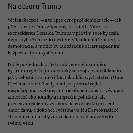
Na obzoru Trump
Větší nebezpečí — a to i pro evropské demokracie — tak
představuje dění ve Spojených státech. Vítezství
exprezidenta Donalda Trumpa v příštím roce by zcela
nepochybně ohrozilo některé základní pilíře americké
demokracie, a mohlo by tak zásadně otřást západním
bezpečnostním systémem.
Podle posledních průzkumů veřejného mínění
by Trump vyhrál prezidentský souboj s Joem Bidenem
jak v celostátním měřítku, tak v klíčových státech Unie.
Mezi hlavními důvody není jen přetrvávající
nespokojenost většiny americké společnosti s vývojem
americké ekonomiky a migrační politikou, ale
především Bidenův vysoký věk. Více než 70 procent
Američanů, a dokonce i většina voličů Demokratické
strany, nechtějí, aby znovu kandidoval právě kvůli
svému věku.