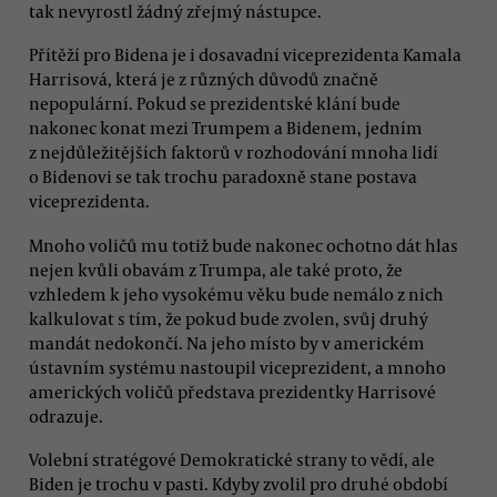
tak nevyrostl žádný zřejmý nástupce.
Přítěží pro Bidena je i dosavadní viceprezidenta Kamala
Harrisová, která je z různých důvodů značně
nepopulární. Pokud se prezidentské klání bude
nakonec konat mezi Trumpem a Bidenem, jedním
z nejdůležitějších faktorů v rozhodování mnoha lidí
o Bidenovi se tak trochu paradoxně stane postava
viceprezidenta.
Mnoho voličů mu totiž bude nakonec ochotno dát hlas
nejen kvůli obavám z Trumpa, ale také proto, že
vzhledem k jeho vysokému věku bude nemálo z nich
kalkulovat s tím, že pokud bude zvolen, svůj druhý
mandát nedokončí. Na jeho místo by v americkém
ústavním systému nastoupil viceprezident, a mnoho
amerických voličů představa prezidentky Harrisové
odrazuje.
Volební stratégové Demokratické strany to vědí, ale
Biden je trochu v pasti. Kdyby zvolil pro druhé období