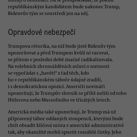
republikánským kandidátem bude nakonec Trump,
Bidenvův tým se soustředí jen na něj.
Opravdové nebezpečí
Trumpova rétorika, na níž bude jistě Bidenův tým
upozorňovat a před Trumpem kvůli ní varovat,
se přitom v poslední době značně radikalizovala.
Na volebních shromážděních mluví o nutnosti
se vypořádat s „havětí“ z řad těch, kdo
ho v republikánském táboře údajně zradili,
i s demokratickou opozicí. Američtí novináři
upozorňují, že Trumpův slovník se příliš neliší od toho
Hitlerova nebo Mussoliniho ve třicátých letech.
Americká média také upozorňují, že Trump má už
připravený tábor oddaných stoupenců, kterými bude
chtít obsadit klíčová místa v americké administrativě
tak, aby okamžitě mohli spustit rozsáhlé čistky. Jeho