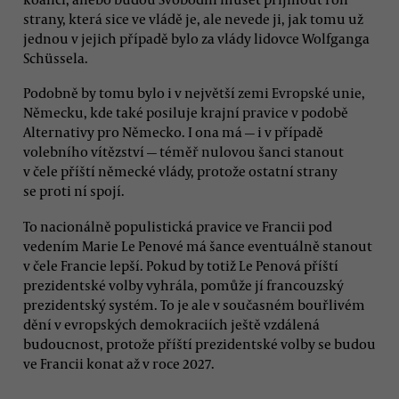
strany, která sice ve vládě je, ale nevede ji, jak tomu už
jednou v jejich případě bylo za vlády lidovce Wolfganga
Schüssela.
Podobně by tomu bylo i v největší zemi Evropské unie,
Německu, kde také posiluje krajní pravice v podobě
Alternativy pro Německo. I ona má — i v případě
volebního vítězství — téměř nulovou šanci stanout
v čele příští německé vlády, protože ostatní strany
se proti ní spojí.
To nacionálně populistická pravice ve Francii pod
vedením Marie Le Penové má šance eventuálně stanout
v čele Francie lepší. Pokud by totiž Le Penová příští
prezidentské volby vyhrála, pomůže jí francouzský
prezidentský systém. To je ale v současném bouřlivém
dění v evropských demokraciích ještě vzdálená
budoucnost, protože příští prezidentské volby se budou
ve Francii konat až v roce 2027.