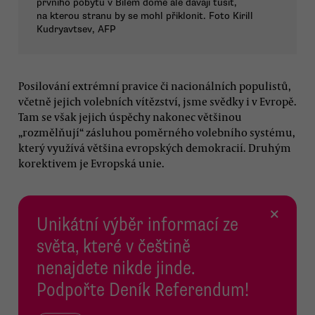
prvního pobytu v Bílém domě ale dávají tušit,
na kterou stranu by se mohl přiklonit. Foto Kirill
Kudryavtsev, AFP
Posilování extrémní pravice či nacionálních populistů,
včetně jejich volebních vítězství, jsme svědky i v Evropě.
Tam se však jejich úspěchy nakonec většinou
„rozmělňují“ zásluhou poměrného volebního systému,
který využívá většina evropských demokracií. Druhým
korektivem je Evropská unie.
×
Unikátní výběr informací ze
světa, které v češtině
nenajdete nikde jinde.
Podpořte Deník Referendum!