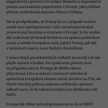
organizoval s pomocí své nadace finanční a organizační
pomoc nacionálním populistům v Evropě, jako příklad
přitom vyzdvihoval zejména Viktora Orbána.
Dá se předpokládat, že Trump by se v případě zvolení
snažil úzce spolupracovat s výše zmíněnými krajně
pravicovými hnutími a stranami v Evropě. To by mohlo
dál rozkolísat již beztak křehkou evropskou politickou
scénu a oslabit Evropskou unii, jejímž Trump, jak dal
v minulosti najevo, není žádným fanouškem.
V amerických prezidentských volbách za necelý rok tak
půjde opravu o hodně. Evropská unie přitom není
na případný návrat Trumpa do Bílého domu
připravená. Léta se mluví o nutnosti vybudovat
společnou evropskou obranu méně závislou na USA, ale
téměř všechny pokusy nakonec selhávaly s pomocí
odkazů na to, že by taková inciativa jen dublovala roli
NATO.
Evropa tak vůbec není připravená na to, že se NATO