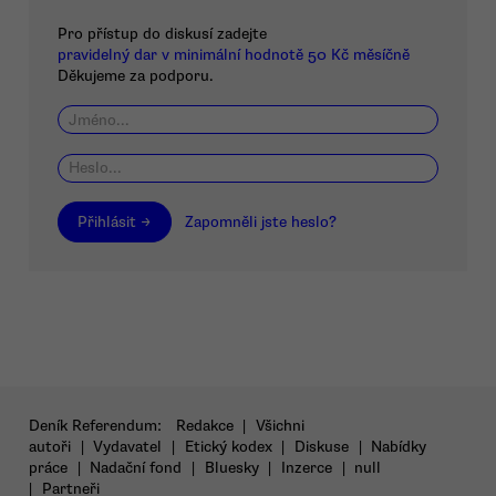
Pro přístup do diskusí zadejte
pravidelný dar v minimální hodnotě 50 Kč měsíčně
Děkujeme za podporu.
Přihlásit →
Zapomněli jste heslo?
Deník Referendum:
Redakce
|
Všichni
autoři
|
Vydavatel
|
Etický kodex
|
Diskuse
|
Nabídky
práce
|
Nadační fond
|
Bluesky
|
Inzerce
|
null
|
Partneři