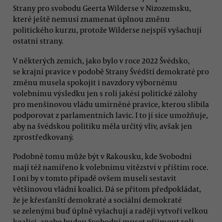
Strany pro svobodu Geerta Wilderse v Nizozemsku,
které ještě nemusí znamenat úplnou změnu
politického kurzu, protože Wilderse nejspíš vyšachují
ostatní strany.
V některých zemích, jako bylo v roce 2022 Švédsko,
se krajní pravice v podobě Strany Švédští demokraté pro
změnu musela spokojit i navzdory výbornému
volebnímu výsledku jen s rolí jakési politické zálohy
pro menšinovou vládu umírněné pravice, kterou slíbila
podporovat z parlamentních lavic. I to jí sice umožňuje,
aby na švédskou politiku měla určitý vliv, avšak jen
zprostředkovaný.
Podobně tomu může být v Rakousku, kde Svobodní
mají též namířeno k volebnímu vítězství v příštím roce.
I oni by v tomto případě ovšem museli sestavit
většinovou vládní koalici. Dá se přitom předpokládat,
že je křesťanští demokraté a sociální demokraté
se zelenými buď úplně vyšachují a raději vytvoří velkou
koalici, anebo budou Svobodní muset přijmout roli