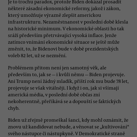
Je to trochu paradox, protože Biden dokázal prosadit
některé zásadní ekonomické reformy, jakož i zákon,
který umožňuje výrazně zlepšit americkou
infrastrukturu. Nezaměstnanost v poslední době klesla
na historické minimum. V ekonomické oblasti ho tak
sráží především přetrvávající vysoká inflace. Jenže
zatímco vnímání ekonomické situace se ještě může
změnit, to, že Bidenovi bude v době prezidentských
voleb 82 let, už se nezmění.
Problémem přitom není jen samotný věk, ale
především to, jak se — i kvůli němu — Biden projevuje.
Ani Trump není žádný mladík, příští rok mu bude 78 let,
projevuje se však vitálněji. I když i on, jak si všímají
americká média, v poslední době občas zní
nekoherentně, přeříkává se a dopouští se faktických
chyb.
Biden už zřejmě promeškal šanci, kdy mohl oznámit, že
znovu už kandidovat nebude, a věnovat se „kultivování“
svého nástupce či nástupkyně. V Demokratické straně