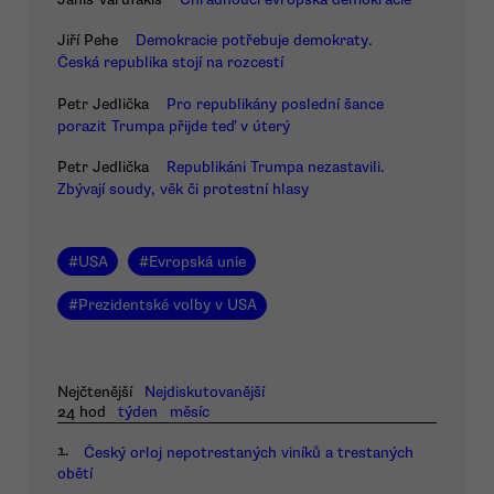
Jiří Pehe
Demokracie potřebuje demokraty.
Česká republika stojí na rozcestí
Petr Jedlička
Pro republikány poslední šance
porazit Trumpa přijde teď v úterý
Petr Jedlička
Republikáni Trumpa nezastavili.
Zbývají soudy, věk či protestní hlasy
#
USA
#
Evropská unie
#
Prezidentské volby v USA
Nejčtenější
Nejdiskutovanější
24 hod
týden
měsíc
1.
Český orloj nepotrestaných viníků a trestaných
obětí