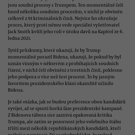
jsou soudní procesy s Trumpem. Ten momentálně čelí
hned několika soudním procesům, v nichž je obviněn
celkově z 91 kriminálních činů. Nejvíce ho ohrožuje
proces, který proti němu vede speciální vyšetřovatel
Jack Smith kvůli jeho roli v útoku davů na Kapitol ze 6.
ledna 2021.
Tytéž průzkumy, které ukazují, že by Trump
momentálně porazil Bidena, ukazují, že pokud by byl
uznán vinným v některém z probíhajících soudních
řízení, v nichž čelí obvinění z trestních činů, poklesne
jeho podpora o více než šest procent. To by jasným
favoritem prezidentského klání okamžitě učinilo
Bidena.
Je také otázka, jak se budou preference obou kandidátů
vyvíjet, až se spustí horká fáze prezidentské kampaně.
Z Bidenova tábora sice zaznívá opakovaná kritika
Trumpa, ale zatím se pozornost jeho volebního štábu
tříští mezi několik republikánských kandidátů, kteří
usilují o nominaci. Dá se předpokládat, že pokud