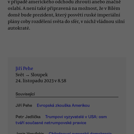
v případě amerického odchodu zhroutí anebo značně
oslabí. A není také připravená na možnost, že v Bílém
domě bude prezident, který posvětí ruské imperiální
plány coby rozdělení světa do sfér, v nichž vládnou silní
autokraté.
Jiří Pehe
Svět
→
Sloupek
24. listopadu 2023 v 8.58
Související
Jiří Pehe
Evropská zkouška Amerikou
Petr Jedlička
Trumpovi vyzyvatelé v USA: osm
tváří současné netrumpovské pravice
Janis Varufakis
Chřadnoucí evropská demokracie