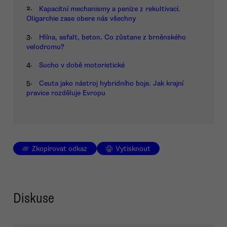
2.
Kapacitní mechanismy a peníze z rekultivací.
Oligarchie zase obere nás všechny
3.
Hlína, asfalt, beton. Co zůstane z brněnského
velodromu?
4.
Sucho v době motoristické
5.
Ceuta jako nástroj hybridního boje. Jak krajní
pravice rozděluje Evropu
Zkopírovat odkaz
Vytisknout
Diskuse