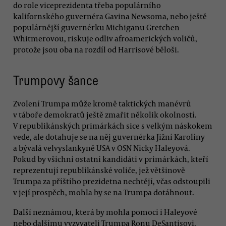
do role viceprezidenta třeba populárního
kalifornského guvernéra Gavina Newsoma, nebo ještě
populárnější guvernérku Michiganu Gretchen
Whitmerovou, riskuje odliv afroamerických voličů,
protože jsou oba na rozdíl od Harrisové běloši.
Trumpovy šance
Zvolení Trumpa může kromě taktických manévrů
v táboře demokratů ještě zmařit několik okolností.
V republikánských primárkách sice s velkým náskokem
vede, ale dotahuje se na něj guvernérka Jižní Karolíny
a bývalá velvyslankyně USA v OSN Nicky Haleyová.
Pokud by všichni ostatní kandidáti v primárkách, kteří
reprezentují republikánské voliče, jež většinově
Trumpa za příštího prezidetna nechtějí, včas odstoupili
v její prospěch, mohla by se na Trumpa dotáhnout.
Další neznámou, která by mohla pomoci i Haleyové
nebo dalšímu vyzyvateli Trumpa Ronu DeSantisovi,