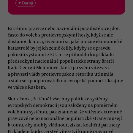
♥ Daruji
Extrémní pravice nebo nacionální populisté sice jdou
často do voleb s protievropskými hesly, když se ale
dostanou k moci, uvědomí si, jaké možné ekonomické
katastrofě by jejich země čelily, kdyby se opravdu
pokusili vystoupit z EU. To se přihodilo kupříkladu
předsedkyni nacionálně populistické strany Bratři
Itálie Georgii Meloniové, která po svém vítězství
a převzetí vlády protievropskou rétoriku utlumila
a stala se i podporovatelkou evropské pomoci Ukrajině
ve válce s Ruskem.
Skutečnost, že téměř všechny politické systémy
evropských demokracií jsou založeny na poměrném
volebním systému, pak znamená, že vítězné extrémně
pravicové nebo nacionálně populistické strany musejí
k tomu, aby mohly vládnout, získat koaliční partnery.
Příkladem budiž čerstvé vítězství krajně pravicové