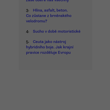
zase obere nás všechny
3.
Hlína, asfalt, beton.
Co zůstane z brněnského
velodromu?
4.
Sucho v době motoristické
5.
Ceuta jako nástroj
hybridního boje. Jak krajní
pravice rozděluje Evropu