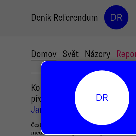
Deník Referendum
DR
Domov
Svět
Názory
Repo
Koncesionářské poplatky jso
DR
přežitek průmyslové doby
Jan Motal
České vlády dlouhodobě nemají odvahu ře
mediální reformy ideově a systémově. Čes