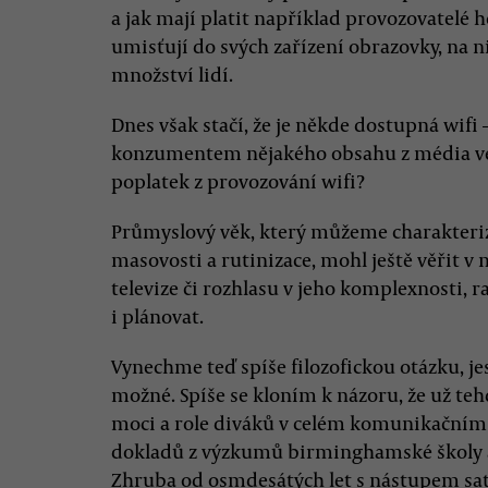
a jak mají platit například provozovatelé h
umisťují do svých zařízení obrazovky, na n
množství lidí.
Dnes však stačí, že je někde dostupná wifi
konzumentem nějakého obsahu z média veře
poplatek z provozování wifi?
Průmyslový věk, který můžeme charakteriz
masovosti a rutinizace, mohl ještě věřit 
televize či rozhlasu v jeho komplexnosti, r
i plánovat.
Vynechme teď spíše filozofickou otázku, jes
možné. Spíše se kloním k názoru, že už tehd
moci a role diváků v celém komunikačním
dokladů z výzkumů birminghamské školy a 
Zhruba od osmdesátých let s nástupem sate