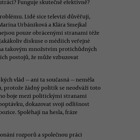
e utrácí? Funguje skutečně efektivně?
blému. Lidé sice televizi důvěřují,
 Marína Urbániková a Klára Smejkal
nejsou pouze obrácenými stranami téže
Jakákoliv diskuse o médiích veřejné
žena takovým množstvím protichůdných
ch postojů, že může vzbuzovat
eských vlád — ani ta současná — neměla
 protože žádný politik se neodváží toto
ho boje mezi politickými stranami
t poptávku, dokazovat svoji odlišnost
ozice. Spoléhají na hesla, fráze
konání rozporů a společnou práci