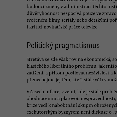
budoucí změny v administraci těchto insti
důvěryhodnost nespočívá pouze ve zpravoda
tvořeném filmy, seriály nebo dětskými pořa
i kritici novinářské práce televize.
Politický pragmatismus
Střetává se zde však rovina ekonomická, soc
klasického liberálního problému, jak snižo
zatížení, a přitom posilovat nezávislost a k
přenechejme jej těm, kteří stále věří v mo
V časech inflace, v zemi, kde je stále pro
ohodnocením a platovou nespravedlností,
krize vedl k nabobtnání skupin ohroženýc
exekutorským byznysem není diskuze o „pár