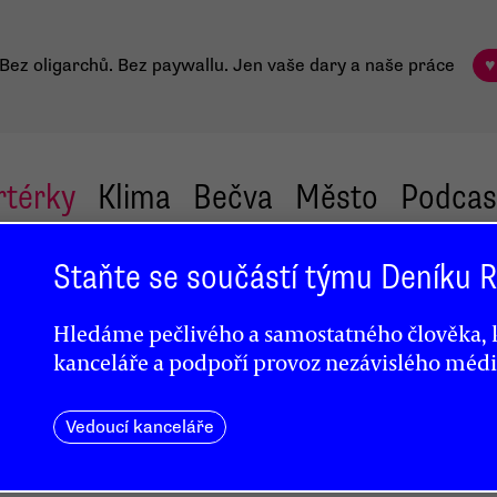
Bez oligarchů. Bez paywallu.
Jen vaše dary a naše práce
♥
rtérky
Klima
Bečva
Město
Podcas
Staňte se součástí týmu Deníku
u
Hledáme pečlivého a samostatného člověka, k
kanceláře a podpoří provoz nezávislého médi
Vedoucí kanceláře
šit
ká