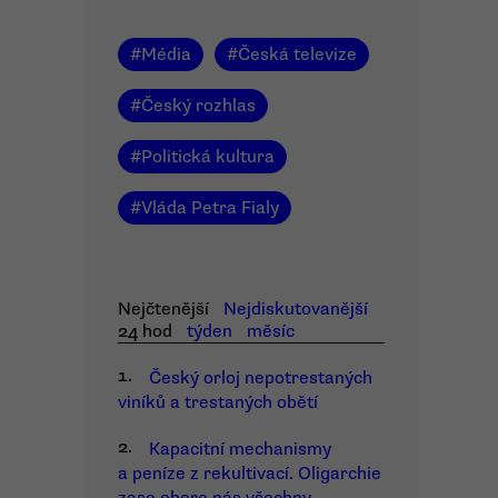
#
Média
#
Česká televize
#
Český rozhlas
#
Politická kultura
#
Vláda Petra Fialy
Nejčtenější
Nejdiskutovanější
24 hod
týden
měsíc
1.
Český orloj nepotrestaných
viníků a trestaných obětí
2.
Kapacitní mechanismy
a peníze z rekultivací. Oligarchie