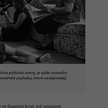
ětšina politické scény, je spíše muzeální
ionářské poplatky, které neodpovídají
 ve finanční krizi. Její současný