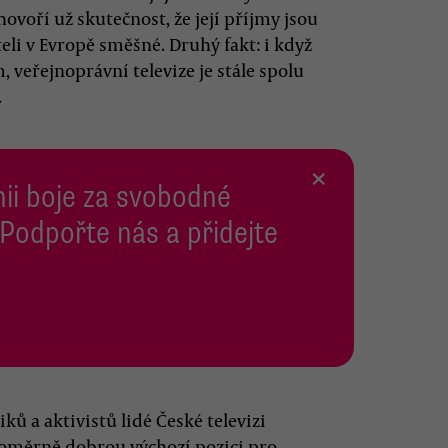
ovoří už skutečnost, že její příjmy jsou
li v Evropě směšné. Druhý fakt: i když
veřejnoprávní televize je stále spolu
.
×
inii boje za svobodné
 Podpořte nás a přidejte
ů a aktivistů lidé České televizi
poměrně dobrou výchozí pozici pro