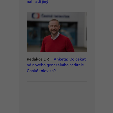
nahradí jiný
Redakce DR
Anketa: Co čekat
od nového generálního ředitele
České televize?