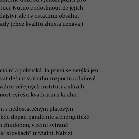
tucí. Nutno podotknout, že jejich
jství, ale i v ostatním obsahu,
dy, jehož kvalitu zhusta uznávají
iální a politická. Ta první se netýká jen
vat deficit státního rozpočtu a daňové
valitu veřejných institucí a služeb —
žnost vyřešit kvadraturu kruhu.
blém s nedostatečným platovým
 kde dopad pandemie a energetické
h chudobou, v zemi svírané
 stovkách“ triviální. Nabízí