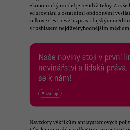
ekonomický model je neudržitelný. Za vše h
ve srovnání s ostatními obdobnými vysilate
celkově Češi nevěří zpravodajským médiím, 
s rozhlasem nejdůvěryhodnějším médiem
Naše noviny stojí v první l
novinářství a lidská práva.
se k nám!
♥ Daruji
Navzdory výkřikům antisystémových politik
i Českému rozhlasu důvěřují, což vytváří 