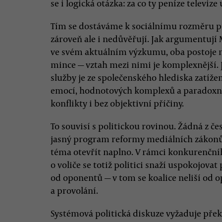
se i logická otázka: za co ty peníze televiz
Tím se dostáváme k sociálnímu rozměru pro
zároveň ale i nedůvěřují. Jak argumentují
ve svém aktuálním výzkumu, oba postoje 
mince — vztah mezi nimi je komplexnější. 
služby je ze společenského hlediska zatí
emocí, hodnotových komplexů a paradoxní
konflikty i bez objektivní příčiny.
To souvisí s politickou rovinou. Žádná z č
jasný program reformy mediálních zákonů,
téma otevřít naplno. V rámci konkurenční
o voliče se totiž politici snaží uspokojova
od oponentů — v tom se koalice neliší od op
a provolání.
Systémová politická diskuze vyžaduje pře