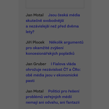
Jan Motal
Jsou česká média
skutečně svobodnější
a nezávislejší než před dvěma
lety?
Jiří Plocek
Několik argumentů
pro okamžité zvýšení
koncesionářských poplatků
Jan Gruber
I Fialova vláda
ohrožuje nezávislost ČT a ČRo:
obě média jsou v ekonomické
pasti
Jan Motal
Politici pro řešení
problémů veřejných médií
nemají ani odvahu, ani fantazii