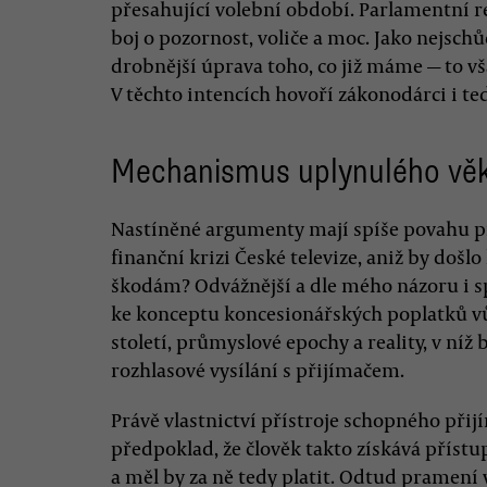
přesahující volební období. Parlamentní re
boj o pozornost, voliče a moc. Jako nejschů
drobnější úprava toho, co již máme — to vš
V těchto intencích hovoří zákonodárci i teď
Mechanismus uplynulého vě
Nastíněné argumenty mají spíše povahu pr
finanční krizi České televize, aniž by doš
škodám? Odvážnější a dle mého názoru i sp
ke konceptu koncesionářských poplatků vůb
století, průmyslové epochy a reality, v níž 
rozhlasové vysílání s přijímačem.
Právě vlastnictví přístroje schopného přijí
předpoklad, že člověk takto získává příst
a měl by za ně tedy platit. Odtud pramení