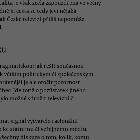
alita je však zcela zapouzdřena ve věčný
dnější cesta se tedy jeví nějaká
ak České televizi příliš nepomůže.
.
ku
agmatickou: jak řešit současnou
lo k větším politickým či společenským
rávnější je ale otočit pozornost
ec. Jde totiž o pozůstatek jiného
bylo možné sdružit televizní či
mat signál vytvářelo racionální
up ke státnímu či veřejnému médiu,
 všechny diskuze o tom, kolik, komu