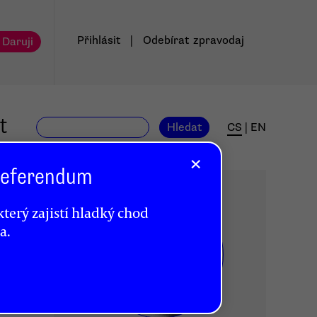
Přihlásit
|
Odebírat
zpravodaj
 Daruji
t
Hledat
CS
|
EN
×
 Referendum
terý zajistí hladký chod
a.