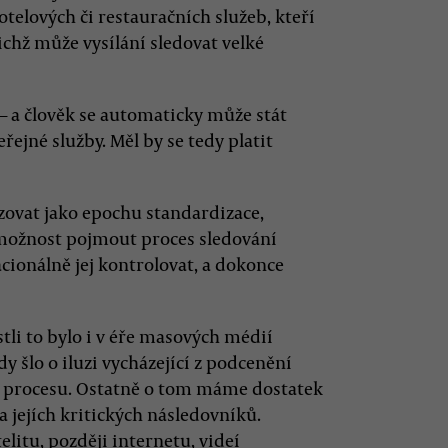
otelových či restauračních služeb, kteří
ichž může vysílání sledovat velké
 — a člověk se automaticky může stát
jné služby. Měl by se tedy platit
ovat jako epochu standardizace,
v možnost pojmout proces sledování
acionálně jej kontrolovat, a dokonce
tli to bylo i v éře masových médií
y šlo o iluzi vycházející z podcenění
 procesu. Ostatně o tom máme dostatek
jejích kritických následovníků.
litu, později internetu, videí