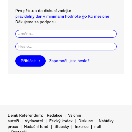
Pro přístup do diskusí zadejte
pravidelný dar v minimální hodnotě 50 Kč měsíčně
Děkujeme za podporu.
Přihlásit →
Zapomněli jste heslo?
Deník Referendum:
Redakce
|
Všichni
autoři
|
Vydavatel
|
Etický kodex
|
Diskuse
|
Nabídky
práce
|
Nadační fond
|
Bluesky
|
Inzerce
|
null