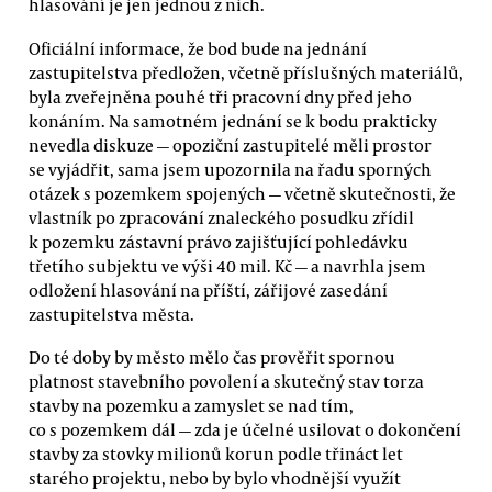
hlasování je jen jednou z nich.
Oficiální informace, že bod bude na jednání
zastupitelstva předložen, včetně příslušných materiálů,
byla zveřejněna pouhé tři pracovní dny před jeho
konáním. Na samotném jednání se k bodu prakticky
nevedla diskuze — opoziční zastupitelé měli prostor
se vyjádřit, sama jsem upozornila na řadu sporných
otázek s pozemkem spojených — včetně skutečnosti, že
vlastník po zpracování znaleckého posudku zřídil
k pozemku zástavní právo zajišťující pohledávku
třetího subjektu ve výši 40 mil. Kč — a navrhla jsem
odložení hlasování na příští, zářijové zasedání
zastupitelstva města.
Do té doby by město mělo čas prověřit spornou
platnost stavebního povolení a skutečný stav torza
stavby na pozemku a zamyslet se nad tím,
co s pozemkem dál — zda je účelné usilovat o dokončení
stavby za stovky milionů korun podle třináct let
starého projektu, nebo by bylo vhodnější využít