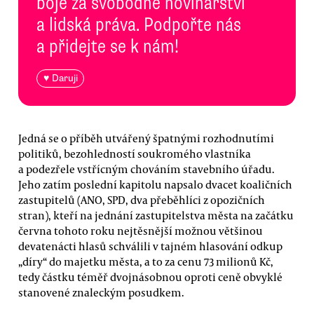
boje za svobodné novinářství
a lidská práva. Podpořte nás
a přidejte se k nám!
♥ Daruji
Jedná se o příběh utvářený špatnými rozhodnutími
politiků, bezohledností soukromého vlastníka
a podezřele vstřícným chováním stavebního úřadu.
Jeho zatím poslední kapitolu napsalo dvacet koaličních
zastupitelů (ANO, SPD, dva přeběhlíci z opozičních
stran), kteří na jednání zastupitelstva města na začátku
června tohoto roku nejtěsnější možnou většinou
devatenácti hlasů schválili v tajném hlasování odkup
„díry“ do majetku města, a to za cenu 73 milionů Kč,
tedy částku téměř dvojnásobnou oproti ceně obvyklé
stanovené znaleckým posudkem.