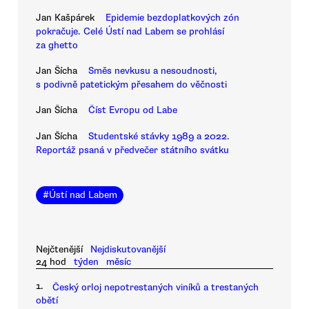
Jan Kašpárek
Epidemie bezdoplatkových zón
pokračuje. Celé Ústí nad Labem se prohlásí
za ghetto
Jan Šícha
Směs nevkusu a nesoudnosti,
s podivně patetickým přesahem do věčnosti
Jan Šícha
Číst Evropu od Labe
Jan Šícha
Studentské stávky 1989 a 2022.
Reportáž psaná v předvečer státního svátku
#
Ústí nad Labem
Nejčtenější
Nejdiskutovanější
24 hod
týden
měsíc
1.
Český orloj nepotrestaných viníků a trestaných
obětí