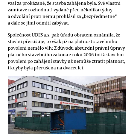
vzal za prokázané, že stavba zahájena byla. Své vlastní
zamítavé rozhodnutí vydané před několika týdny
a odvolání proti němu prohlásil za „bezpředmětné“
a dále se jimi odmítl zabývat.
Společnost UDES a.s. pak úřadu obratem oznámila, že
stavbu přerušuje, to však již na platnost stavebního
povolení nemělo vliv. Z důvodu absurdní právní úpravy
platného stavebního zákona z roku 2006 totiž stavební
povolení po zahájení stavby už nemůže ztratit platnost,
i kdyby byla přerušena na dvacet let.