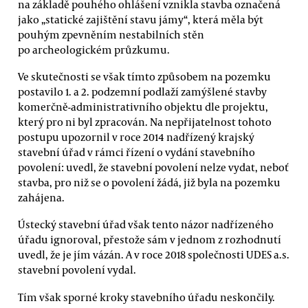
na základě pouhého ohlášení vznikla stavba označená
jako „statické zajištění stavu jámy“, která měla být
pouhým zpevněním nestabilních stěn
po archeologickém průzkumu.
Ve skutečnosti se však tímto způsobem na pozemku
postavilo 1. a 2. podzemní podlaží zamýšlené stavby
komerčně-administrativního objektu dle projektu,
který pro ni byl zpracován. Na nepřijatelnost tohoto
postupu upozornil v roce 2014 nadřízený krajský
stavební úřad v rámci řízení o vydání stavebního
povolení: uvedl, že stavební povolení nelze vydat, neboť
stavba, pro niž se o povolení žádá, již byla na pozemku
zahájena.
Ústecký stavební úřad však tento názor nadřízeného
úřadu ignoroval, přestože sám v jednom z rozhodnutí
uvedl, že je jím vázán. A v roce 2018 společnosti UDES a.s.
stavební povolení vydal.
Tím však sporné kroky stavebního úřadu neskončily.