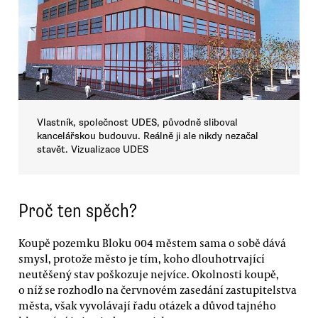
Vlastník, společnost UDES, původně sliboval
kancelářskou budouvu. Reálně ji ale nikdy nezačal
stavět. Vizualizace UDES
Proč ten spěch?
Koupě pozemku Bloku 004 městem sama o sobě dává
smysl, protože město je tím, koho dlouhotrvající
neutěšený stav poškozuje nejvíce. Okolnosti koupě,
o níž se rozhodlo na červnovém zasedání zastupitelstva
města, však vyvolávají řadu otázek a důvod tajného