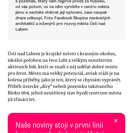
a pozemek, který vám nejprve prodá za hubičku,
od vás potom, co na něm vyrobíte v centru města
jámu a necháte chátrat její oplocení, zase naopak
draze odkoupí. Foto Facebook Skupina nezávislých
architektů a inženýrů pro rozvoj města Ústí nad
Labem
Ústí nad Labem je krajské město s krásným okolím,
ideální polohou na řece Labi a velkým množstvím
aktivních lidí, kteří se snaží z něj udělat dobré místo
pro život. Město má veliký potenciál, avšak sráží je na
kolena příběhy, jako je ten, který se chystám vyprávět.
Příběh ústecké „díry“ neboli pozemku takzvaného
Bloku 004, jehož neutěšený stav hyzdí centrum města
již třináct let.
×
Naše noviny stojí v první linii