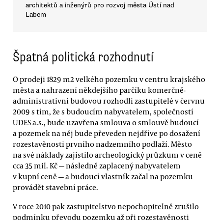
architektů a inženýrů pro rozvoj města Ústí nad
Labem
Špatná politická rozhodnutí
O prodeji 1829 m2 velkého pozemku v centru krajského
města a nahrazení někdejšího parčíku komerčně-
administrativní budovou rozhodli zastupitelé v červnu
2009 s tím, že s budoucím nabyvatelem, společností
UDES a.s., bude uzavřena smlouva o smlouvě budoucí
a pozemek na něj bude převeden nejdříve po dosažení
rozestavěnosti prvního nadzemního podlaží. Město
na své náklady zajistilo archeologický průzkum v ceně
cca 35 mil. Kč — následně zaplacený nabyvatelem
v kupní ceně — a budoucí vlastník začal na pozemku
provádět stavební práce.
V roce 2010 pak zastupitelstvo nepochopitelně zrušilo
podmínku převodu pozemku až při rozestavěnosti