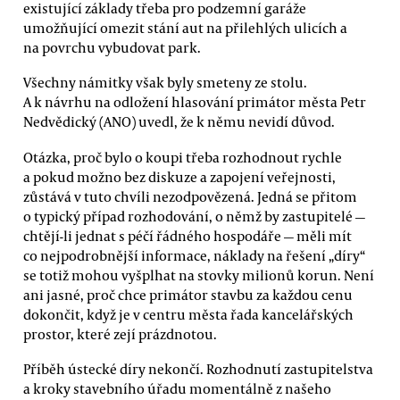
existující základy třeba pro podzemní garáže
umožňující omezit stání aut na přilehlých ulicích a
na povrchu vybudovat park.
Všechny námitky však byly smeteny ze stolu.
A k návrhu na odložení hlasování primátor města Petr
Nedvědický (ANO) uvedl, že k němu nevidí důvod.
Otázka, proč bylo o koupi třeba rozhodnout rychle
a pokud možno bez diskuze a zapojení veřejnosti,
zůstává v tuto chvíli nezodpovězená. Jedná se přitom
o typický případ rozhodování, o němž by zastupitelé —
chtějí-li jednat s péčí řádného hospodáře — měli mít
co nejpodrobnější informace, náklady na řešení „díry“
se totiž mohou vyšplhat na stovky milionů korun. Není
ani jasné, proč chce primátor stavbu za každou cenu
dokončit, když je v centru města řada kancelářských
prostor, které zejí prázdnotou.
Příběh ústecké díry nekončí. Rozhodnutí zastupitelstva
a kroky stavebního úřadu momentálně z našeho