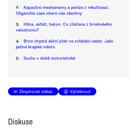
2.
Kapacitní mechanismy a peníze z rekultivací.
Oligarchie zase obere nás všechny
3.
Hlína, asfalt, beton. Co zůstane z brněnského
velodromu?
4.
Brno chystá akční plán na zvládání veder. Jako
jediné krajské město
5.
Sucho v době motoristické
Zkopírovat odkaz
Vytisknout
Diskuse