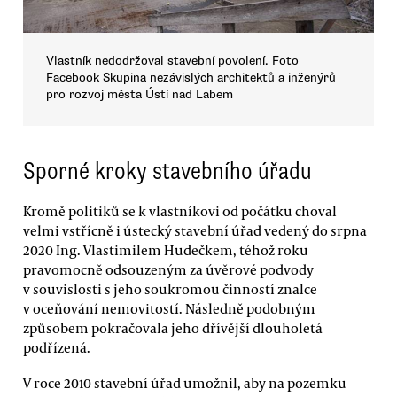
Vlastník nedodržoval stavební povolení. Foto
Facebook Skupina nezávislých architektů a inženýrů
pro rozvoj města Ústí nad Labem
Sporné kroky stavebního úřadu
Kromě politiků se k vlastníkovi od počátku choval
velmi vstřícně i ústecký stavební úřad vedený do srpna
2020 Ing. Vlastimilem Hudečkem, téhož roku
pravomocně odsouzeným za úvěrové podvody
v souvislosti s jeho soukromou činností znalce
v oceňování nemovitostí. Následně podobným
způsobem pokračovala jeho dřívější dlouholetá
podřízená.
V roce 2010 stavební úřad umožnil, aby na pozemku