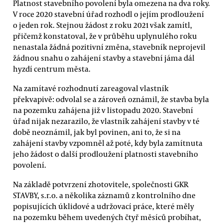
Platnost stavebního povolení byla omezena na dva roky.
V roce 2020 stavební úřad rozhodl o jejím prodloužení
o jeden rok. Stejnou žádost z roku 2021 však zamítl,
přičemž konstatoval, že v průběhu uplynulého roku
nenastala žádná pozitivní změna, stavebník neprojevil
žádnou snahu o zahájení stavby a stavební jáma dál
hyzdí centrum města.
Na zamítavé rozhodnutí zareagoval vlastník
překvapivě: odvolal se a zároveň oznámil, že stavba byla
na pozemku zahájena již v listopadu 2020. Stavební
úřad nijak nezarazilo, že vlastník zahájení stavby v té
době neoznámil, jak byl povinen, ani to, že si na
zahájení stavby vzpomněl až poté, kdy byla zamítnuta
jeho žádost o další prodloužení platnosti stavebního
povolení.
Na základě potvrzení zhotovitele, společnosti GKR
STAVBY, s.r.o. a několika záznamů z kontrolního dne
popisujících úklidové a udržovací práce, které měly
na pozemku během uvedených čtyř měsíců probíhat,