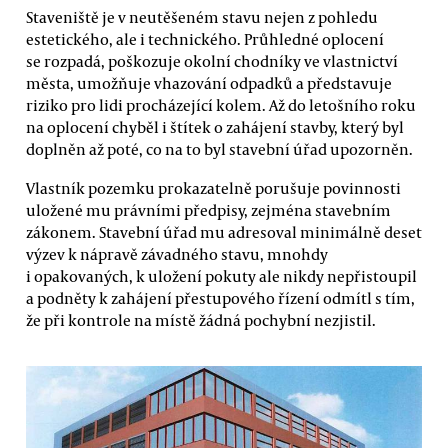
Staveniště je v neutěšeném stavu nejen z pohledu
estetického, ale i technického. Průhledné oplocení
se rozpadá, poškozuje okolní chodníky ve vlastnictví
města, umožňuje vhazování odpadků a představuje
riziko pro lidi procházející kolem. Až do letošního roku
na oplocení chyběl i štítek o zahájení stavby, který byl
doplněn až poté, co na to byl stavební úřad upozorněn.
Vlastník pozemku prokazatelně porušuje povinnosti
uložené mu právními předpisy, zejména stavebním
zákonem. Stavební úřad mu adresoval minimálně deset
výzev k nápravě závadného stavu, mnohdy
i opakovaných, k uložení pokuty ale nikdy nepřistoupil
a podněty k zahájení přestupového řízení odmítl s tím,
že při kontrole na místě žádná pochybní nezjistil.