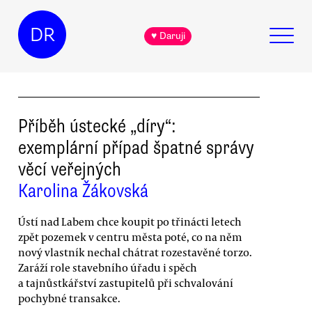
DR
♥ Daruji
Příběh ústecké „díry“:
exemplární případ špatné správy
věcí veřejných
Karolina Žákovská
Ústí nad Labem chce koupit po třinácti letech
zpět pozemek v centru města poté, co na něm
nový vlastník nechal chátrat rozestavěné torzo.
Zaráží role stavebního úřadu i spěch
a tajnůstkářství zastupitelů při schvalování
pochybné transakce.