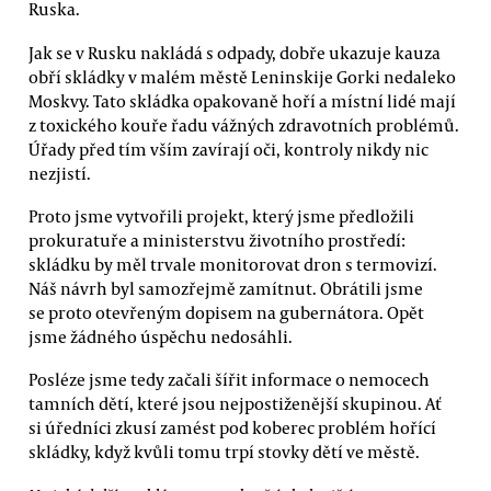
Ruska.
Jak se v Rusku nakládá s odpady, dobře ukazuje kauza
obří skládky v malém městě Leninskije Gorki nedaleko
Moskvy. Tato skládka opakovaně hoří a místní lidé mají
z toxického kouře řadu vážných zdravotních problémů.
Úřady před tím vším zavírají oči, kontroly nikdy nic
nezjistí.
Proto jsme vytvořili projekt, který jsme předložili
prokuratuře a ministerstvu životního prostředí:
skládku by měl trvale monitorovat dron s termovizí.
Náš návrh byl samozřejmě zamítnut. Obrátili jsme
se proto otevřeným dopisem na gubernátora. Opět
jsme žádného úspěchu nedosáhli.
Posléze jsme tedy začali šířit informace o nemocech
tamních dětí, které jsou nejpostiženější skupinou. Ať
si úředníci zkusí zamést pod koberec problém hořící
skládky, když kvůli tomu trpí stovky dětí ve městě.