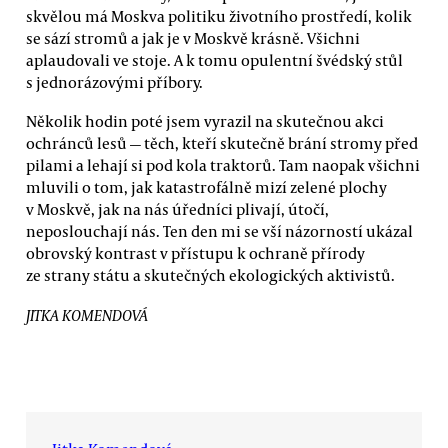
skvělou má Moskva politiku životního prostředí, kolik
se sází stromů a jak je v Moskvě krásně. Všichni
aplaudovali ve stoje. A k tomu opulentní švédský stůl
s jednorázovými příbory.
Několik hodin poté jsem vyrazil na skutečnou akci
ochránců lesů — těch, kteří skutečně brání stromy před
pilami a lehají si pod kola traktorů. Tam naopak všichni
mluvili o tom, jak katastrofálně mizí zelené plochy
v Moskvě, jak na nás úředníci plivají, útočí,
neposlouchají nás. Ten den mi se vší názorností ukázal
obrovský kontrast v přístupu k ochraně přírody
ze strany státu a skutečných ekologických aktivistů.
JITKA KOMENDOVÁ