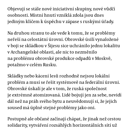
Objevují se stále nové iniciativní skupiny, nové vůdčí
osobnosti. Místní hnutí vzniklá zdola jsou dnes
jediným klíčem k úspěchu v zápase s ruskými úřady.
Na druhou stranu to ale vede k tomu, že se problémy
neřeší na celostátní úrovni. Obrovské úsilí vynaložené
v boji se skládkou v Šijesu sice uchránilo jednu lokalitu
v Archangelské oblasti, ale nic to nezměnilo
na problému obrovské produkce odpadů v Moskvě,
potažmo v celém Rusku.
Skládky nebo kácení lesů rozhodně nejsou lokální
problém a musí se řešit systémově na federální úrovni.
Obrovské úskalí je ale v tom, že ruská společnost
je extrémně atomizovaná. Lidé bojují jen za sebe, nevidí
dál než na práh svého bytu a neuvědomují si, že jejich
soused má úplně stejné problémy jako oni.
Postupně ale občané začínají chápat, že jinak než cestou
solidarity, vytváření rozsáhlých horizontálních sítí už