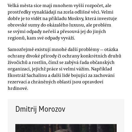
Velká města sice mají mnohem vyšší rozpočet, ale
prostředky vynakládají na zcela odlišné věci. Velmi
dobře je to vidět na příkladu Moskvy, která investuje
obrovské sumy do okázalého luxusu, ale problém
se svými odpady neřeší a přesouvá jej do jiných
regionů, kam své odpady vyváží.
Samozřejmě existují mnohé další problémy — otázka
ochrany divoké přírody či ochrany konkrétních druhů
živočichů a rostlin, čímž se zabývá řada občanských
organizací, jejichž práce si velmi vážím. Například
Ekostráž Sachalinu a další lidé bojující za zachování
rezervací a chráněných oblastí jsou opravdoví
hrdinové.
Dmitrij Morozov