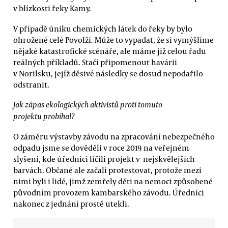
v blízkosti řeky Kamy.
V případě úniku chemických látek do řeky by bylo
ohrožené celé Povolží. Může to vypadat, že si vymýšlíme
nějaké katastrofické scénáře, ale máme již celou řadu
reálných příkladů. Stačí připomenout havárii
v Norilsku, jejíž děsivé následky se dosud nepodařilo
odstranit.
Jak zápas ekologických aktivistů proti tomuto
projektu probíhal?
O záměru výstavby závodu na zpracování nebezpečného
odpadu jsme se dověděli v roce 2019 na veřejném
slyšení, kde úředníci líčili projekt v nejskvělejších
barvách. Občané ale začali protestovat, protože mezi
nimi byli i lidé, jimž zemřely děti na nemoci způsobené
původním provozem kambarského závodu. Úředníci
nakonec z jednání prostě utekli.