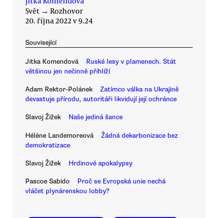
Jitka Komendová
Svět
→
Rozhovor
20. října 2022 v 9.24
Související
Jitka Komendová
Ruské lesy v plamenech. Stát
většinou jen nečinně přihlíží
Adam Rektor-Polánek
Zatímco válka na Ukrajině
devastuje přírodu, autoritáři likvidují její ochránce
Slavoj Žižek
Naše jediná šance
Hélène Landemoreová
Žádná dekarbonizace bez
demokratizace
Slavoj Žižek
Hrdinové apokalypsy
Pascoe Sabido
Proč se Evropská unie nechá
vláčet plynárenskou lobby?