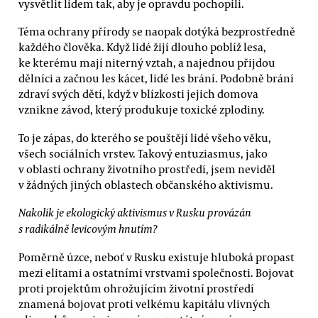
vysvětlit lidem tak, aby je opravdu pochopili.
Téma ochrany přírody se naopak dotýká bezprostředně
každého člověka. Když lidé žijí dlouho poblíž lesa,
ke kterému mají niterný vztah, a najednou přijdou
dělníci a začnou les kácet, lidé les brání. Podobně brání
zdraví svých dětí, když v blízkosti jejich domova
vznikne závod, který produkuje toxické zplodiny.
To je zápas, do kterého se pouštějí lidé všeho věku,
všech sociálních vrstev. Takový entuziasmus, jako
v oblasti ochrany životního prostředí, jsem neviděl
v žádných jiných oblastech občanského aktivismu.
Nakolik je ekologický aktivismus v Rusku provázán
s radikálně levicovým hnutím?
Poměrně úzce, neboť v Rusku existuje hluboká propast
mezi elitami a ostatními vrstvami společnosti. Bojovat
proti projektům ohrožujícím životní prostředí
znamená bojovat proti velkému kapitálu vlivných