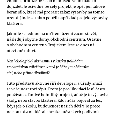
vhodná, protože by se do ní muselo velmi daleko
dojíždět. Je očividné, že celý projekt je opět jen takové
beranidlo, které má prorazit zákaz výstavby na tomto
území. Jinde se takto použil například projekt výstavby
kláštera.
Jakmile se jednou na určitém území začne stavět,
následují obytné domy, obchodní centrum. Ostatně
o obchodním centru v Trojickém lese se dnes už
otevřeně mluví.
Není ekologický aktivismus v Rusku pokládán
za elitářskou záležitost, která je běžným občanům
cizí, nebo přímo škodlivá?
Tuto představu aktivně šíří developeři a úřady. Snaží
se veřejnost rozštěpit. Proto je pro likvidaci lesů často
používán zdánlivě bohulibý projekt, ať už je to výstavba
školy, nebo stavba kláštera. Kdo může bojovat za les,
když jde o školu, budoucnost našich dětí?! To přece
nejsou místní lidé, ale hrstka městských podivínů