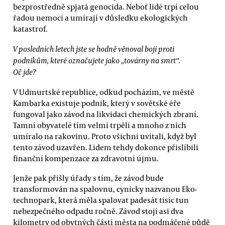
bezprostředně spjatá genocida. Neboť lidé trpí celou
řadou nemocí a umírají v důsledku ekologických
katastrof.
V posledních letech jste se hodně věnoval boji proti
podnikům, které označujete jako „továrny na smrt“.
Oč jde?
V Udmurtské republice, odkud pocházím, ve městě
Kambarka existuje podnik, který v sovětské éře
fungoval jako závod na likvidaci chemických zbraní.
Tamní obyvatelé tím velmi trpěli a mnoho z nich
umíralo na rakovinu. Proto všichni uvítali, když byl
tento závod uzavřen. Lidem tehdy dokonce přislíbili
finanční kompenzace za zdravotní újmu.
Jenže pak přišly úřady s tím, že závod bude
transformován na spalovnu, cynicky nazvanou Eko-
technopark, která měla spalovat padesát tisíc tun
nebezpečného odpadu ročně. Závod stojí asi dva
kilometry od obytných částí města na podmáčené půdě