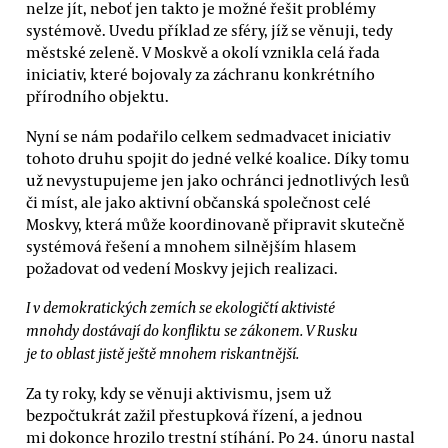
nelze jít, neboť jen takto je možné řešit problémy
systémově. Uvedu příklad ze sféry, jíž se věnuji, tedy
městské zeleně. V Moskvě a okolí vznikla celá řada
iniciativ, které bojovaly za záchranu konkrétního
přírodního objektu.
Nyní se nám podařilo celkem sedmadvacet iniciativ
tohoto druhu spojit do jedné velké koalice. Díky tomu
už nevystupujeme jen jako ochránci jednotlivých lesů
či míst, ale jako aktivní občanská společnost celé
Moskvy, která může koordinovaně připravit skutečně
systémová řešení a mnohem silnějším hlasem
požadovat od vedení Moskvy jejich realizaci.
I v demokratických zemích se ekologičtí aktivisté
mnohdy dostávají do konfliktu se zákonem. V Rusku
je to oblast jistě ještě mnohem riskantnější.
Za ty roky, kdy se věnuji aktivismu, jsem už
bezpočtukrát zažil přestupková řízení, a jednou
mi dokonce hrozilo trestní stíhání. Po 24. únoru nastal