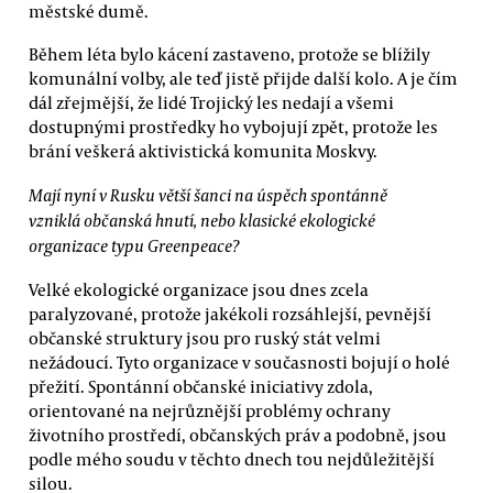
městské dumě.
Během léta bylo kácení zastaveno, protože se blížily
komunální volby, ale teď jistě přijde další kolo. A je čím
dál zřejmější, že lidé Trojický les nedají a všemi
dostupnými prostředky ho vybojují zpět, protože les
brání veškerá aktivistická komunita Moskvy.
Mají nyní v Rusku větší šanci na úspěch spontánně
vzniklá občanská hnutí, nebo klasické ekologické
organizace typu Greenpeace?
Velké ekologické organizace jsou dnes zcela
paralyzované, protože jakékoli rozsáhlejší, pevnější
občanské struktury jsou pro ruský stát velmi
nežádoucí. Tyto organizace v současnosti bojují o holé
přežití. Spontánní občanské iniciativy zdola,
orientované na nejrůznější problémy ochrany
životního prostředí, občanských práv a podobně, jsou
podle mého soudu v těchto dnech tou nejdůležitější
silou.