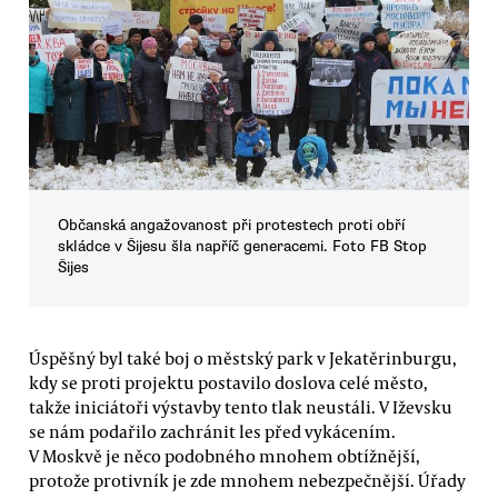
Občanská angažovanost při protestech proti obří
skládce v Šijesu šla napříč generacemi. Foto FB Stop
Šijes
Úspěšný byl také boj o městský park v Jekatěrinburgu,
kdy se proti projektu postavilo doslova celé město,
takže iniciátoři výstavby tento tlak neustáli. V Iževsku
se nám podařilo zachránit les před vykácením.
V Moskvě je něco podobného mnohem obtížnější,
protože protivník je zde mnohem nebezpečnější. Úřady