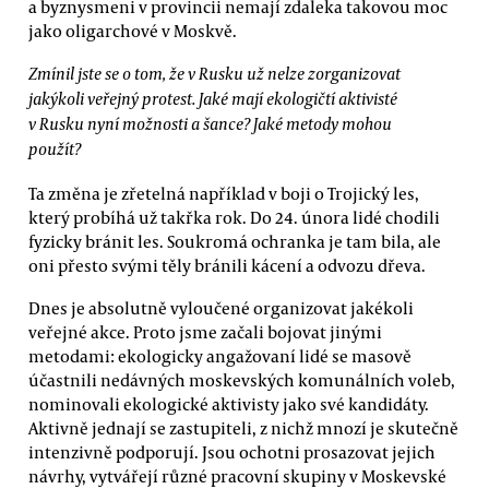
a byznysmeni v provincii nemají zdaleka takovou moc
jako oligarchové v Moskvě.
Zmínil jste se o tom, že v Rusku už nelze zorganizovat
jakýkoli veřejný protest. Jaké mají ekologičtí aktivisté
v Rusku nyní možnosti a šance? Jaké metody mohou
použít?
Ta změna je zřetelná například v boji o Trojický les,
který probíhá už takřka rok. Do 24. února lidé chodili
fyzicky bránit les. Soukromá ochranka je tam bila, ale
oni přesto svými těly bránili kácení a odvozu dřeva.
Dnes je absolutně vyloučené organizovat jakékoli
veřejné akce. Proto jsme začali bojovat jinými
metodami: ekologicky angažovaní lidé se masově
účastnili nedávných moskevských komunálních voleb,
nominovali ekologické aktivisty jako své kandidáty.
Aktivně jednají se zastupiteli, z nichž mnozí je skutečně
intenzivně podporují. Jsou ochotni prosazovat jejich
návrhy, vytvářejí různé pracovní skupiny v Moskevské