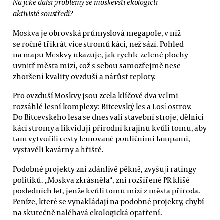
Na jaké další problémy se moskevští ekologičtí
aktivisté soustředí?
Moskva je obrovská průmyslová megapole, v níž
se ročně třikrát více stromů kácí, než sází. Pohled
na mapu Moskvy ukazuje, jak rychle zelené plochy
uvnitř města mizí, což s sebou samozřejmě nese
zhoršení kvality ovzduší a nárůst teploty.
Pro ovzduší Moskvy jsou zcela klíčové dva velmi
rozsáhlé lesní komplexy: Bitcevský les a Losí ostrov.
Do Bitcevského lesa se dnes valí stavební stroje, dělníci
kácí stromy a likvidují přírodní krajinu kvůli tomu, aby
tam vytvořili cesty lemované pouličními lampami,
vystavěli kavárny a hřiště.
Podobné projekty zní zdánlivě pěkně, zvyšují ratingy
politiků. „Moskva zkrásněla“, zní rozšířené PR klišé
posledních let, jenže kvůli tomu mizí z města příroda.
Peníze, které se vynakládají na podobné projekty, chybí
na skutečně naléhavá ekologická opatření.