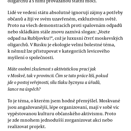
oligarchů a s nimi provázanou státní mocí.
Lidé ve vedení státu absolutně ignorují zájmy a potřeby
občanů a žijí ve svém uzavřeném, exkluzivním světě.
Proto na všech demonstracích proti spalovnám odpadů
nebo skládkám stále znovu zaznívá slogan: „Vozte
odpad na Rubljovku!“, což je luxusní čtvrť moskevských
oligarchů. V Rusku je ekologie velmi bolestné téma,
k němuž lze přistupovat v kategoriích levicového
myšlení o společnosti.
Máte osobní zkušenost s aktivistickou prací jak
v Moskvě, tak v provincii. Čím se tato práce liší, pokud
jde o postoj veřejnosti, sílu tlaku byznysu a úřadů,
šance na úspěch?
To je téma, o kterém jsem hodně přemýšlel. Moskvané
jsou angažovanější, lépe organizovaní, mají v sobě víc
vypěstovanou kulturu občanského aktivismu. Proto
je zde mnohem jednodušší zorganizovat akci nebo
realizovat projekt.