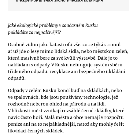
Межрегиональная экологическая коалиция
Jaké ekologické problémy v současném Rusku
pokládáte za nejpalčivější?
Osobně vidím jako katastrofu vše, co se týká stromů —
ať už jde o lesy mimo lidská sídla, nebo městskou zeleň,
která masivně bere za své kvůli výstavbě. Dále je to
nakládání s odpady. V Rusku nefunguje systém sběru
tříděného odpadu, recyklace ani bezpečného ukládání
odpadů.
Odpady v celém Rusku končí buď na skládkách, nebo
ve spalovnách, kde jsou používány technologie, jež
rozhodně neberou ohled na přírodu a na lidi.
V blízkosti měst vznikají rozsáhlé černé skládky, které
navíc často hoří. Malá města a obce nemají v rozpočtu
peníze ani na to nejzákladnější, natož aby mohly řešit
likvidaci černých skládek.