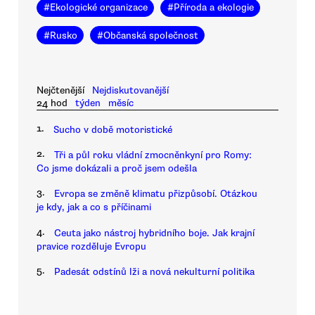
#
Ekologické organizace
#
Příroda a ekologie
#
Rusko
#
Občanská společnost
Nejčtenější
Nejdiskutovanější
24 hod
týden
měsíc
1.
Sucho v době motoristické
2.
Tři a půl roku vládní zmocněnkyní pro Romy:
Co jsme dokázali a proč jsem odešla
3.
Evropa se změně klimatu přizpůsobí. Otázkou
je kdy, jak a co s příčinami
4.
Ceuta jako nástroj hybridního boje. Jak krajní
pravice rozděluje Evropu
5.
Padesát odstínů lži a nová nekulturní politika