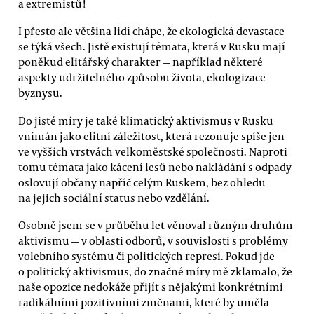
a extremistů!
I přesto ale většina lidí chápe, že ekologická devastace
se týká všech. Jistě existují témata, která v Rusku mají
poněkud elitářský charakter — například některé
aspekty udržitelného způsobu života, ekologizace
byznysu.
Do jisté míry je také klimatický aktivismus v Rusku
vnímán jako elitní záležitost, která rezonuje spíše jen
ve vyšších vrstvách velkoměstské společnosti. Naproti
tomu témata jako kácení lesů nebo nakládání s odpady
oslovují občany napříč celým Ruskem, bez ohledu
na jejich sociální status nebo vzdělání.
Osobně jsem se v průběhu let věnoval různým druhům
aktivismu — v oblasti odborů, v souvislosti s problémy
volebního systému či politických represí. Pokud jde
o politický aktivismus, do značné míry mě zklamalo, že
naše opozice nedokáže přijít s nějakými konkrétními
radikálními pozitivními změnami, které by uměla