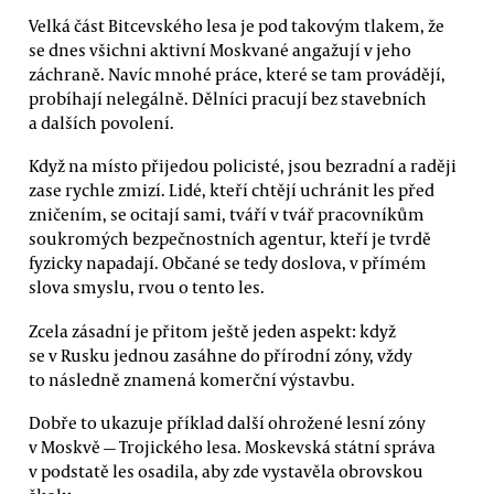
Velká část Bitcevského lesa je pod takovým tlakem, že
se dnes všichni aktivní Moskvané angažují v jeho
záchraně. Navíc mnohé práce, které se tam provádějí,
probíhají nelegálně. Dělníci pracují bez stavebních
a dalších povolení.
Když na místo přijedou policisté, jsou bezradní a raději
zase rychle zmizí. Lidé, kteří chtějí uchránit les před
zničením, se ocitají sami, tváří v tvář pracovníkům
soukromých bezpečnostních agentur, kteří je tvrdě
fyzicky napadají. Občané se tedy doslova, v přímém
slova smyslu, rvou o tento les.
Zcela zásadní je přitom ještě jeden aspekt: když
se v Rusku jednou zasáhne do přírodní zóny, vždy
to následně znamená komerční výstavbu.
Dobře to ukazuje příklad další ohrožené lesní zóny
v Moskvě — Trojického lesa. Moskevská státní správa
v podstatě les osadila, aby zde vystavěla obrovskou