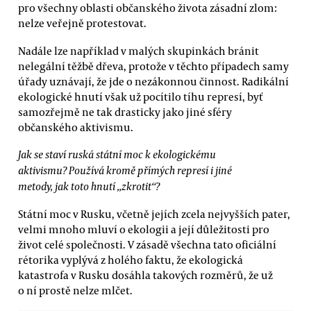
pro všechny oblasti občanského života zásadní zlom:
nelze veřejně protestovat.
Nadále lze například v malých skupinkách bránit
nelegální těžbě dřeva, protože v těchto případech samy
úřady uznávají, že jde o nezákonnou činnost. Radikální
ekologické hnutí však už pocítilo tíhu represí, byť
samozřejmě ne tak drasticky jako jiné sféry
občanského aktivismu.
Jak se staví ruská státní moc k ekologickému
aktivismu? Používá kromě přímých represí i jiné
metody, jak toto hnutí „zkrotit“?
Státní moc v Rusku, včetně jejích zcela nejvyšších pater,
velmi mnoho mluví o ekologii a její důležitosti pro
život celé společnosti. V zásadě všechna tato oficiální
rétorika vyplývá z holého faktu, že ekologická
katastrofa v Rusku dosáhla takových rozměrů, že už
o ní prostě nelze mlčet.