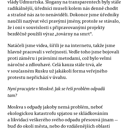
vlády Udmurtska. Slogany na transparentech byly stále
radikálnější, úředníci museli kolem nás denně chodit
a strašně nás za to nenáviděli. Dokonce jsme úředníky
naučili nazývat věci pravými jmény, protože se stávalo,
že i oni v souvislosti s připravovanými projekty
bezděčně použili výraz „továrny na smrt“.
Natáčeli jsme videa, šířili je na internetu, takže jsme
hlavně pracovali s veřejností. Vedle toho jsme bojovali
proti záměru i právními metodami, což bylo velmi
náročné a zdlouhavé. Celá kauza stále trvá, ale
v současném Rusku už jakákoli forma veřejného
protestu nepřichází v úvahu.
Nyní pracujete v Moskvě. Jak se řeší problém odpadů
tam?
Moskva s odpady jakoby nemá problém, neboť
ekologickou katastrofu spjatou se skládkováním
a likvidací veškerého svého odpadu přesouvá jinam —
buď do okolí města, nebo do vzdálenějších oblastí