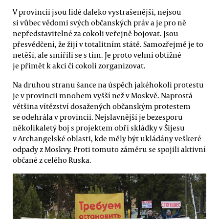
V provincii jsou lidé daleko vystrašenější, nejsou
si vůbec vědomi svých občanských práv a je pro ně
nepředstavitelné za cokoli veřejně bojovat. Jsou
přesvědčení, že žijí v totalitním státě. Samozřejmě je to
netěší, ale smířili se s tím. Je proto velmi obtížné
je přimět k akci či cokoli zorganizovat.
Na druhou stranu šance na úspěch jakéhokoli protestu
je v provincii mnohem vyšší než v Moskvě. Naprostá
většina vítězství dosažených občanským protestem
se odehrála v provincii. Nejslavnější je bezesporu
několikaletý boj s projektem obří skládky v Šijesu
v Archangelské oblasti, kde měly být ukládány veškeré
odpady z Moskvy. Proti tomuto záměru se spojili aktivní
občané z celého Ruska.