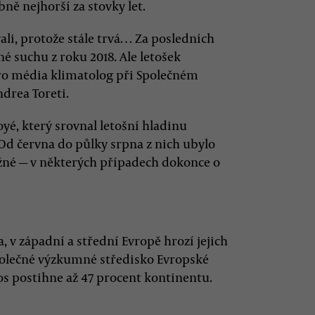
ě nejhorší za stovky let.
ali, protože stále trvá… Za posledních
é suchu z roku 2018. Ale letošek
pro média klimatolog při Společném
drea Toreti.
yé, který srovnal letošní hladinu
d června do půlky srpna z nich ubylo
ěžné — v některých případech dokonce o
 v západní a střední Evropě hrozí jejich
Společné výzkumné středisko Evropské
s postihne až 47 procent kontinentu.