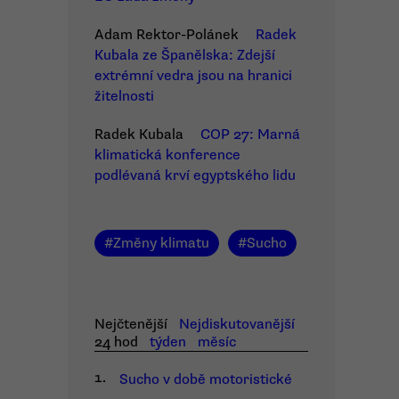
Adam Rektor-Polánek
Radek
Kubala ze Španělska: Zdejší
extrémní vedra jsou na hranici
žitelnosti
Radek Kubala
COP 27: Marná
klimatická konference
podlévaná krví egyptského lidu
#
Změny klimatu
#
Sucho
Nejčtenější
Nejdiskutovanější
24 hod
týden
měsíc
1.
Sucho v době motoristické