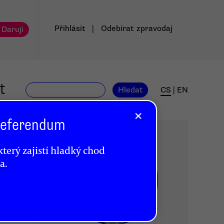
Přihlásit
|
Odebírat
zpravodaj
 Daruji
t
Hledat
CS
|
EN
×
 Referendum
terý zajistí hladký chod
a.