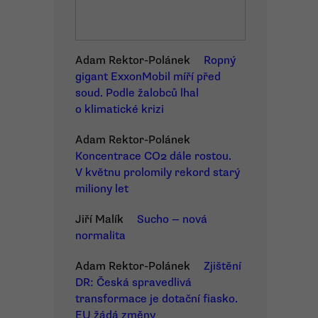
Adam Rektor-Polánek
Ropný
gigant ExxonMobil míří před
soud. Podle žalobců lhal
o klimatické krizi
Adam Rektor-Polánek
Koncentrace CO2 dále rostou.
V květnu prolomily rekord starý
miliony let
Jiří Malík
Sucho — nová
normalita
Adam Rektor-Polánek
Zjištění
DR: Česká spravedlivá
transformace je dotační fiasko.
EU žádá změny