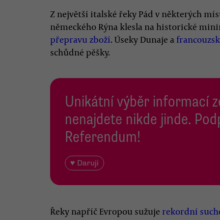
Z největší italské řeky Pád v některých mí
německého Rýna klesla na historické min
přepravu zboží
. Úseky Dunaje a
francouzsk
schůdné pěšky.
Unikátní výběr informací z
nenajdete nikde jinde. Pod
Referendum!
♥ Daruji
Řeky napříč Evropou sužuje
rekordní such