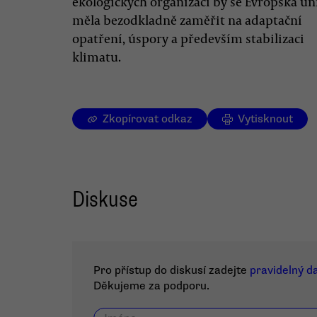
ekologických organizací by se Evropská un
měla bezodkladně zaměřit na adaptační
opatření, úspory a především stabilizaci
klimatu.
Zkopírovat odkaz
Vytisknout
Diskuse
Pro přístup do diskusí zadejte
pravidelný d
Děkujeme za podporu.