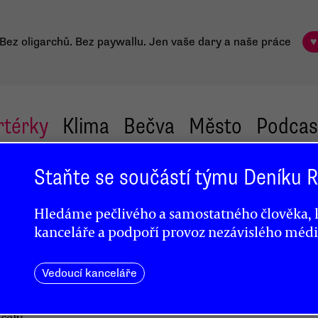
Bez oligarchů. Bez paywallu.
Jen vaše dary a naše práce
♥
rtérky
Klima
Bečva
Město
Podcas
Staňte se součástí týmu Deníku
zí
Hledáme pečlivého a samostatného člověka, k
kanceláře a podpoří provoz nezávislého médi
Vedoucí kanceláře
celý