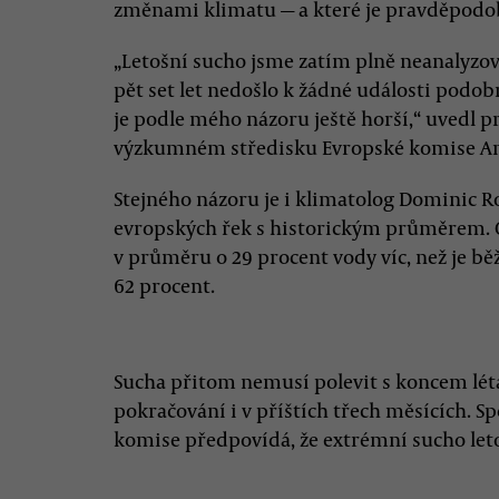
změnami klimatu — a které je pravděpodobn
„Letošní sucho jsme zatím plně neanalyzov
pět set let nedošlo k žádné události podobn
je podle mého názoru ještě horší,“ uvedl 
výzkumném středisku Evropské komise An
Stejného názoru je i klimatolog Dominic Ro
evropských řek s historickým průměrem. O
v průměru o 29 procent vody víc, než je b
62 procent.
Sucha přitom nemusí polevit s koncem léta,
pokračování i v příštích třech měsících. 
komise předpovídá, že extrémní sucho leto