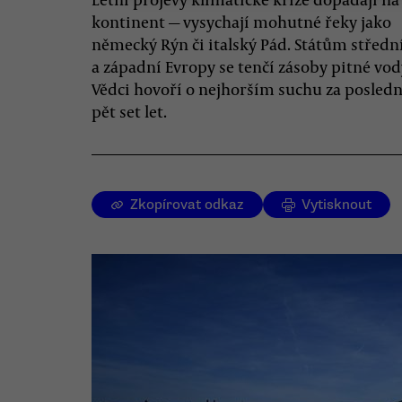
kontinent — vysychají mohutné řeky jako
německý Rýn či italský Pád. Státům středn
a západní Evropy se tenčí zásoby pitné vod
Vědci hovoří o nejhorším suchu za posled
pět set let.
Zkopírovat odkaz
Vytisknout