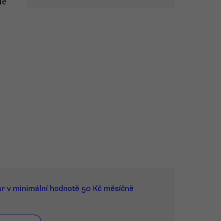
ie
ar v minimální hodnotě 50 Kč měsíčně