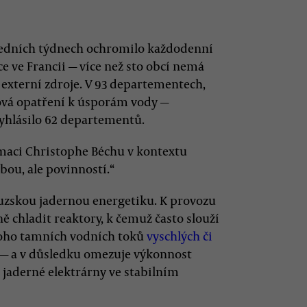
ledních týdnech ochromilo každodenní
ce ve Francii — více než sto obcí nemá
 externí zdroje. V 93 departementech,
nová opatření k úsporám vody —
vyhlásilo 62 departementů.
maci Christophe Béchu v kontextu
bou, ale povinností.“
uzskou jadernou energetiku. K provozu
ě chladit reaktory, k čemuž často slouží
mnoho tamních vodních toků
vyschlých či
e — a v důsledku omezuje výkonnost
 jaderné elektrárny ve stabilním