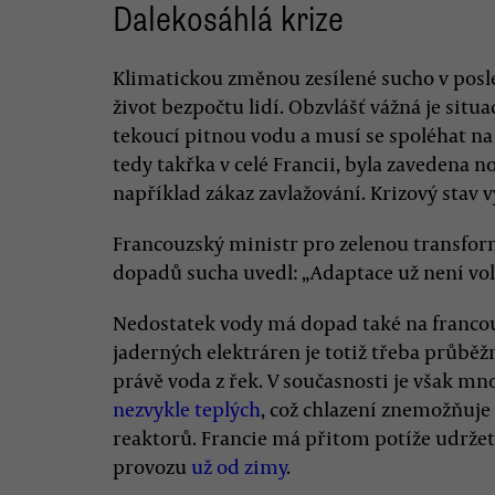
Dalekosáhlá krize
Klimatickou změnou zesílené sucho v pos
život bezpočtu lidí. Obzvlášť vážná je situa
tekoucí pitnou vodu a musí se spoléhat na
tedy takřka v celé Francii, byla zavedena 
například zákaz zavlažování. Krizový stav 
Francouzský ministr pro zelenou transfor
dopadů sucha uvedl: „Adaptace už není vol
Nedostatek vody má dopad také na franco
jaderných elektráren je totiž třeba průběžn
právě voda z řek. V současnosti je však 
nezvykle teplých
, což chlazení znemožňuj
reaktorů. Francie má přitom potíže udržet
provozu
už od zimy
.