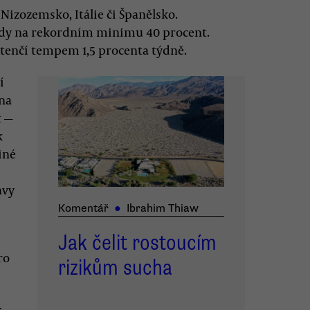
Nizozemsko, Itálie či Španělsko.
ody na rekordním minimu 40 procent.
 tenčí tempem 1,5 procenta týdně.
í
ina
t —
k
iné
avy
Komentář
●
Ibrahim Thiaw
Jak čelit rostoucím
ro
rizikům sucha