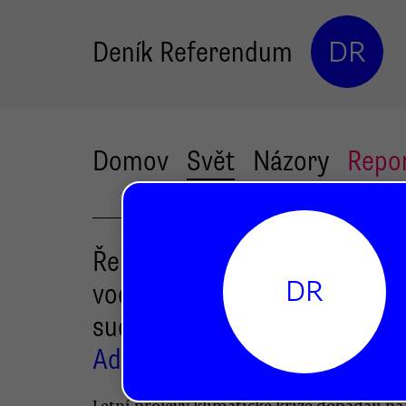
Deník Referendum
DR
Domov
Svět
Názory
Repo
Řeky vysychají, státům dochá
DR
voda. Evropu sužuje nejhorší
sucho za pět set let
Adam Rektor-Polánek
Letní projevy klimatické krize dopadají na 