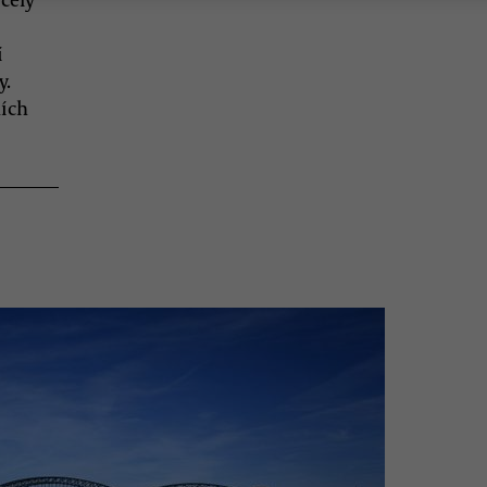
í
y.
ních