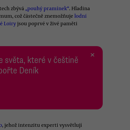
stech zbývá
„pouhý pramínek“
. Hladina
imum, což částečně znemožňuje
lodní
é Loiry
jsou poprvé v živé paměti
×
e světa, které v češtině
pořte Deník
o
, jehož intenzitu experti vysvětlují