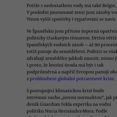
Potíže s nedostatkem vody má také Belgie, 
V poslední jmenované zemi jsou zásoby v
Vinou vyšší spotřeby i vypařování se navíc
Ve Španělsku jsou přitom úsporná opatřen
politicky třaskavým tématem. Drtivá větš
španělských vodních zásob — až 90 procen
totiž putuje do zemědělství. Politici se vša
zdráhají zemědělce jakkoli omezit, mimo j
i proto, že letošní úroda má být i tak
podprůměrná a napříč Evropou panují ob
z
prohloubení globální potravinové krize
.
S postupující klimatickou krizí bude
extrémní sucho „novou normalitou“, jak p
deník Guardian řekla expertka na vodní
politiku Nuria Hernández-Mora. Podle