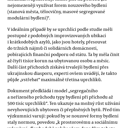
nejomezeněji využívat forem nouzového bydlení
(stanová města, tělocvičny, masové segregované
modulární bydlení)“.
V ideálním případě by se uprchlíci podle studie měli
postupně z podobných improvizovaných ubikací
i krátkodobých azylů, jako jsou hotely, přesouvat
do tržních nájmů či solidárních domácností,
pobírajících finanční podporu od státu. Ta by měla činit
až čtyři tisíce korun na ubytovanou osobu a měsíc.
Další část příchozích získává trvalejší bydlení přes
ukrajinskou diasporu, experti ovšem uvádějí, že takto
půjde „vstřebat“ maximálně třetina uprchlíků.
Dokument předkládá i model „segregačního
a neřízeného průchodu typy bydlení při příchodu až
500 tisíc uprchlíků“. Ten ukazuje na možný růst užívání
nevyhovujících ubytoven či přeplněných bytů. Před tím
výzkumníci varují: pokud by se nouzové formy bydlení
staly normou, povedou „k prostorovému a sociálnímu