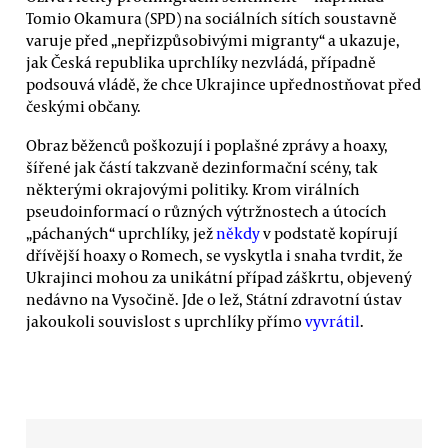
Tomio Okamura (SPD) na sociálních sítích soustavně
varuje před „nepřizpůsobivými migranty“ a ukazuje,
jak Česká republika uprchlíky nezvládá, případně
podsouvá vládě, že chce Ukrajince upřednostňovat před
českými občany.
Obraz běženců poškozují i poplašné zprávy a hoaxy,
šířené jak částí takzvaně dezinformační scény, tak
některými okrajovými politiky. Krom virálních
pseudoinformací o různých výtržnostech a útocích
„páchaných“ uprchlíky, jež
někdy
v podstatě kopírují
dřívější hoaxy o Romech, se vyskytla i snaha tvrdit, že
Ukrajinci mohou za unikátní případ záškrtu, objevený
nedávno na Vysočině. Jde o lež, Státní zdravotní ústav
jakoukoli souvislost s uprchlíky přímo
vyvrátil
.