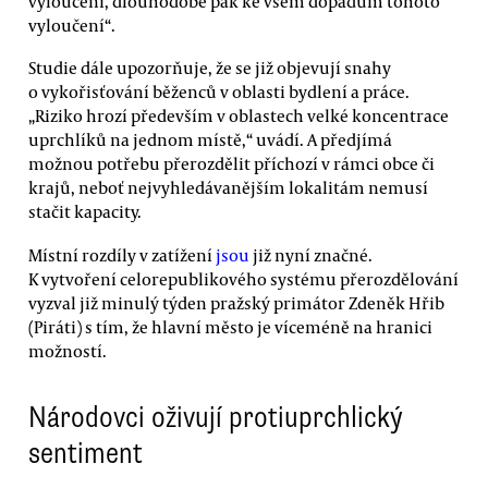
vyloučení, dlouhodobě pak ke všem dopadům tohoto
vyloučení“.
Studie dále upozorňuje, že se již objevují snahy
o vykořisťování běženců v oblasti bydlení a práce.
„Riziko hrozí především v oblastech velké koncentrace
uprchlíků na jednom místě,“ uvádí. A předjímá
možnou potřebu přerozdělit příchozí v rámci obce či
krajů, neboť nejvyhledávanějším lokalitám nemusí
stačit kapacity.
Místní rozdíly v zatížení
jsou
již nyní značné.
K vytvoření celorepublikového systému přerozdělování
vyzval již minulý týden pražský primátor Zdeněk Hřib
(Piráti) s tím, že hlavní město je víceméně na hranici
možností.
Národovci oživují protiuprchlický
sentiment