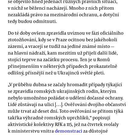
se objevilo hned jedenáct různých právních situací,
v nichž se běženci nacházejí. Mnoho z nich přitom
nezakládá právo na mezinárodní ochranu, a dotyční
tedy budou odmítnuti.
Do té doby ovšem zpravidla uvíznou ve fázi oficiálního
ztotožňování, kdy se v Praze ocitnou bez jakéhokoli
zázemí, a vracejí se tudíž na jediné známé místo —
na hlavní nádraží, kam mezitím už přijeli další lidé,
stojící teprve na začátku procesu. Ten je u Romů
přinejmenším v některých případech prokazatelně
odlišný, přísnější než u Ukrajinců světlé pleti.
„V průběhu dubna se začaly hromadit případy týkající
se zpravidla romských ukrajinských rodin, kterým
nebylo umožněno požádat o udělení dočasné ochrany.
Lidé zůstávají na ulici […]. Ověřování dvojího občanství
může trvat až deset dní. Toto ověřování se přitom týká
takřka výhradně romských uprchlíků,“ popisují
aktivistické kolektivy RFK a 115, jež na čtvrtek svolaly
k ministerstvu vnitra
demonstraci
za důstojné