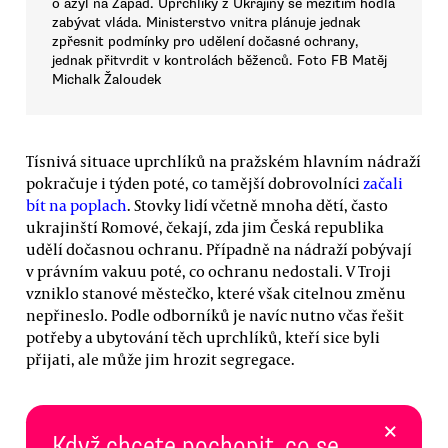
o azyl na Západ. Uprchlíky z Ukrajiny se mezitím hodlá
zabývat vláda. Ministerstvo vnitra plánuje jednak
zpřesnit podmínky pro udělení dočasné ochrany,
jednak přitvrdit v kontrolách běženců. Foto FB Matěj
Michalk Žaloudek
Tísnivá situace uprchlíků na pražském hlavním nádraží
pokračuje i týden poté, co tamější dobrovolníci
začali
bít na poplach
. Stovky lidí včetně mnoha dětí, často
ukrajinští Romové, čekají, zda jim Česká republika
udělí dočasnou ochranu. Případně na nádraží pobývají
v právním vakuu poté, co ochranu nedostali. V Troji
vzniklo stanové městečko, které však citelnou změnu
nepřineslo. Podle odborníků je navíc nutno včas řešit
potřeby a ubytování těch uprchlíků, kteří sice byli
přijati, ale může jim hrozit segregace.
×
Když chcete pochopit, co se