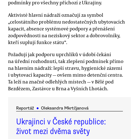
podmínky pro všechny příchozí z Ukrajiny.
Aktivisté hlavní nádraží označují za symbol
„celostátního problému nedostatečných ubytovacích
kapacit, absence systémové podpory a přenášení
zodpovědnosti na neziskový sektor a dobrovolníky,
kteří suplují funkce státu“.
Požadují jak podporu uprchlíků v údobí čekání
na úřední rozhodnutí, tak zlepšení podmínek přímo
na hlavním nádraží: lepší stravu, hygienické zázemí
i ubytovací kapacity — ovšem mimo detenční centra.
Ta leží na značně odlehlých místech — v Bělé pod
Bezdězem, Zastávce u Brna a Vyšních Lhotách.
Reportáž
●
Oleksandra Mkrtčjanová
Ukrajinci v České republice:
život mezi dvěma světy