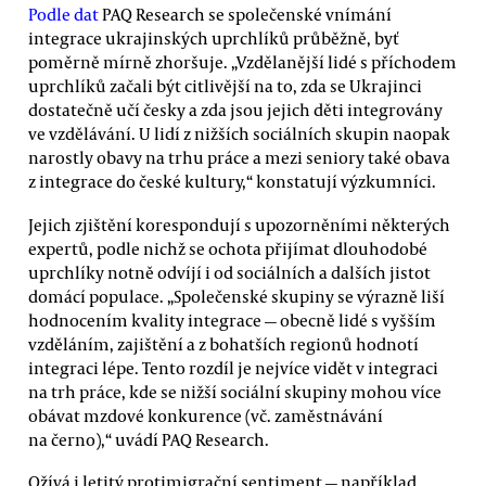
Podle dat
PAQ Research se společenské vnímání
integrace ukrajinských uprchlíků průběžně, byť
poměrně mírně zhoršuje. „Vzdělanější lidé s příchodem
uprchlíků začali být citlivější na to, zda se Ukrajinci
dostatečně učí česky a zda jsou jejich děti integrovány
ve vzdělávání. U lidí z nižších sociálních skupin naopak
narostly obavy na trhu práce a mezi seniory také obava
z integrace do české kultury,“ konstatují výzkumníci.
Jejich zjištění korespondují s upozorněními některých
expertů, podle nichž se ochota přijímat dlouhodobé
uprchlíky notně odvíjí i od sociálních a dalších jistot
domácí populace. „Společenské skupiny se výrazně liší
hodnocením kvality integrace — obecně lidé s vyšším
vzděláním, zajištění a z bohatších regionů hodnotí
integraci lépe. Tento rozdíl je nejvíce vidět v integraci
na trh práce, kde se nižší sociální skupiny mohou více
obávat mzdové konkurence (vč. zaměstnávání
na černo),“ uvádí PAQ Research.
Ožívá i letitý protimigrační sentiment — například