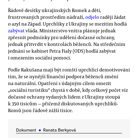
Řádově desítky ukrajinských Romek a dětí,
frustrovaných prostředím nádraží,
odjelo
raději žádat
o azyl na Západ. Uprchlíky z Ukrajiny se mezitím hodlá
zabývat
vláda. Ministerstvo vnitra plánuje jednak
zpřesnit podmínky pro udělení dočasné ochrany,
jednak přitvrdit v kontrolách běženců. Na středečním
jednání se kabinet Petra Fialy (ODS) hodlá zabývat
i omezením sociální pomoci.
Podle Rakušana mají být romští uprchlíci demotivováni
tím, že se nynější finanční podpora běženců změní
na naturální. Opatření s údajným cílem omezit
„sociální turistiku“ chystá v době, kdy celkový počet víz
dočasné ochrany vydaných lidem z Ukrajiny stoupá
k 350 tisícům — přičemž diskutovaných uprchlíků-
Romů jsou řádově nižší tisíce.
Dokument
●
Renata Berkyová