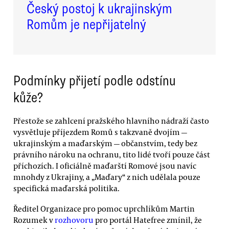
Český postoj k ukrajinským
Romům je nepřijatelný
Podmínky přijetí podle odstínu
kůže?
Přestože se zahlcení pražského hlavního nádraží často
vysvětluje příjezdem Romů s takzvaně dvojím —
ukrajinským a maďarským — občanstvím, tedy bez
právního nároku na ochranu, tito lidé tvoří pouze část
příchozích. I oficiálně maďarští Romové jsou navíc
mnohdy z Ukrajiny, a „Maďary“ z nich udělala pouze
specifická maďarská politika.
Ředitel Organizace pro pomoc uprchlíkům Martin
Rozumek v
rozhovoru
pro portál Hatefree zmínil, že