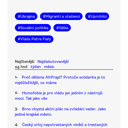
#
Ukrajina
#
Migranti a utečenci
#
Uprchlíci
#
Sociální politika
#
Válka
#
Vláda Petra Fialy
Nejčtenější
Nejdiskutovanější
24 hod
týden
měsíc
1.
Proč děláme AltPrajd? Protože solidarita je to
nejdůležitější, co máme
2.
Homofobie je pro vládu jen jedním z nástrojů
moci. Tak jako vše
3.
Brno chystá akční plán na zvládání veder. Jako
jediné krajské město
4.
Český orloj nepotrestaných viníků a trestaných