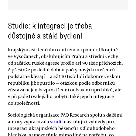
Studie: k integraci je třeba
důstojné a stálé bydlení
Krajským asistenčním centrem na pomoc Ukrajině
ve Vysočanech, obsluhujícím Prahu a střední Čechy,
od začátku ruské agrese prošlo asi 90 tisíc příchozích.
A přestože poslední dobou počty nových utečenců
podstatně klesají — a až 140 tisíc lidí dokonce Českou
republiku již opustilo — otázkou podle odborníků
zůstává nejen bezprostřední odbavení uprchlíků, ale
v případě trvalejšího pobytu také jejich integrace
do společnosti.
Sociologická organizace PAQ Research spolu s dalšími
autory vypracovala
studii
nastiňující výhledy pro
integraci ukrajinských běženců i z dlouhodobého
hlediska. A upozorňuje mimo jiné na potřebu „co