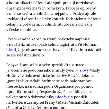
a komunikaci s běženci ale spolupracují neziskové
organizace včetně těch romských. Tábor je oplocený,
v noci se zavírá a dohlíží na něj policie. Poskytuje ale
i základní zázemí a dětský koutek. Technicky tu běženci
čekají na potvrzení, či odmítnutí dočasné ochrany
v České republice.
Přes víkend se kapacita stanů prakticky naplnila:
v neděli již mluvčí pražského magistrátu Vít Hofman
hlásil
, že je obsazeno 142 míst ze 150. Hlavnímu nádraží
se ale zvlášť neulevilo.
Pobývají tam stále stovky uprchlíků a situace
je víceméně podobná jako minulý týden —
slovy
Mlady
Hoškové z dobrovolnické Iniciativy Hlavák dokonce
„poměrně kritická“. Zatímco se rozbíhalo stanové
městečko, na nádraží podle Organizace pro pomoc
uprchlíkům stále přespávalo až pět set lidí. „Je dost
velká nouze o dobrovolníky,“
dodával
v pondělí
na Twitteru zastupitel Prahy 3 Matěj Michalk Žaloudek
(Zelení) a žádal veřejnost o pomoc.