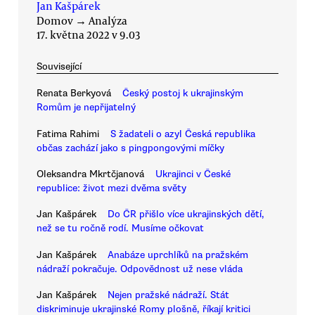
Jan Kašpárek
Domov
→
Analýza
17. května 2022 v 9.03
Související
Renata Berkyová
Český postoj k ukrajinským
Romům je nepřijatelný
Fatima Rahimi
S žadateli o azyl Česká republika
občas zachází jako s pingpongovými míčky
Oleksandra Mkrtčjanová
Ukrajinci v České
republice: život mezi dvěma světy
Jan Kašpárek
Do ČR přišlo více ukrajinských dětí,
než se tu ročně rodí. Musíme očkovat
Jan Kašpárek
Anabáze uprchlíků na pražském
nádraží pokračuje. Odpovědnost už nese vláda
Jan Kašpárek
Nejen pražské nádraží. Stát
diskriminuje ukrajinské Romy plošně, říkají kritici