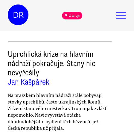
DR
♥ Daruji
Uprchlická krize na hlavním
nádraží pokračuje. Stany nic
nevyřešily
Jan Kašpárek
Na pražském hlavním nádraží stále pobývají
stovky uprchlíků, často ukrajinských Romů.
Zřízení stanového městečka v Troji nijak zvlášť
nepomohlo. Navíc vyvstává otázka
dlouhodobějšího bydlení těch běženců, jež
Česká republika už přijala.