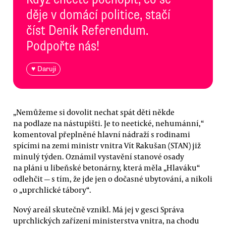
děje v domácí politice, stačí
číst Deník Referendum.
Podpořte nás!
♥ Daruji
„Nemůžeme si dovolit nechat spát děti někde
na podlaze na nástupišti. Je to neetické, nehumánní,“
komentoval přeplněné hlavní nádraží s rodinami
spícími na zemi ministr vnitra Vít Rakušan (STAN) již
minulý týden. Oznámil vystavění stanové osady
na pláni u libeňské betonárny, která měla „Hlaváku“
odlehčit — s tím, že jde jen o dočasné ubytování, a nikoli
o „uprchlické tábory“.
Nový areál skutečně vznikl. Má jej v gesci Správa
uprchlických zařízení ministerstva vnitra, na chodu