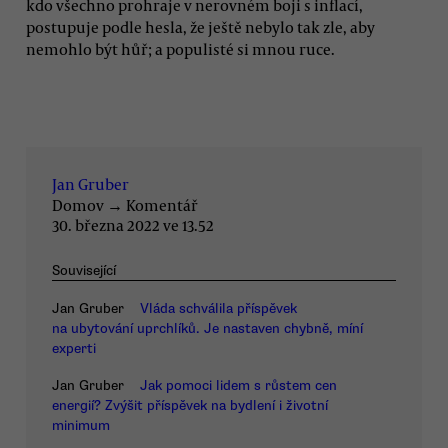
kdo všechno prohraje v nerovném boji s inflací,
postupuje podle hesla, že ještě nebylo tak zle, aby
nemohlo být hůř; a populisté si mnou ruce.
Jan Gruber
Domov
→
Komentář
30. března 2022 ve 13.52
Související
Jan Gruber
Vláda schválila příspěvek
na ubytování uprchlíků. Je nastaven chybně, míní
experti
Jan Gruber
Jak pomoci lidem s růstem cen
energií? Zvýšit příspěvek na bydlení i životní
minimum