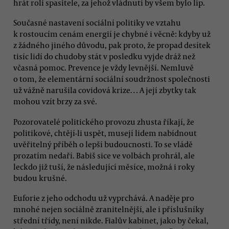
hrát roli spasitele, za jehož vládnutí by všem bylo líp.
Současné nastavení sociální politiky ve vztahu
k rostoucím cenám energií je chybné i věcně: kdyby už
z žádného jiného důvodu, pak proto, že propad desítek
tisíc lidí do chudoby stát v posledku vyjde dráž než
včasná pomoc. Prevence je vždy levnější. Nemluvě
o tom, že elementární sociální soudržnost společnosti
už vážně narušila covidová krize… A její zbytky tak
mohou vzít brzy za své.
Pozorovatelé politického provozu zhusta říkají, že
politikové, chtějí-li uspět, musejí lidem nabídnout
uvěřitelný příběh o lepší budoucnosti. To se vládě
prozatím nedaří. Babiš sice ve volbách prohrál, ale
leckdo již tuší, že následující měsíce, možná i roky
budou krušné.
Euforie z jeho odchodu už vyprchává. A naděje pro
mnohé nejen sociálně zranitelnější, ale i příslušníky
střední třídy, není nikde. Fialův kabinet, jako by čekal,