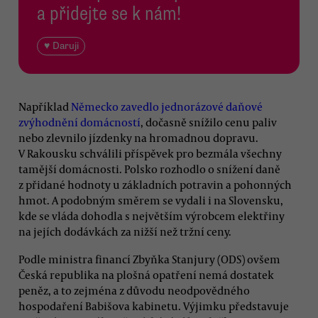
a přidejte se k nám!
♥ Daruji
Například
Německo zavedlo jednorázové daňové
zvýhodnění domácností
, dočasně snížilo cenu paliv
nebo zlevnilo jízdenky na hromadnou dopravu.
V Rakousku schválili příspěvek pro bezmála všechny
tamější domácnosti. Polsko rozhodlo o snížení daně
z přidané hodnoty u základních potravin a pohonných
hmot. A podobným směrem se vydali i na Slovensku,
kde se vláda dohodla s největším výrobcem elektřiny
na jejích dodávkách za nižší než tržní ceny.
Podle ministra financí Zbyňka Stanjury (ODS) ovšem
Česká republika na plošná opatření nemá dostatek
peněz, a to zejména z důvodu neodpovědného
hospodaření Babišova kabinetu. Výjimku představuje