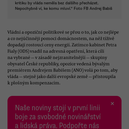
kritiku by vláda neměla bez dalšího přecházet.
Nepochybně ví, ke komu mluví.“ Foto FB Andrej Babiš
Vládní a opoziční politikové se přou o to, jak co nejlépe
a co nejúčinněji pomoci domácnostem, na něž tíživě
dopadají rostoucí ceny energií. Zatímco kabinet Petra
Fialy (ODS) vsadil na adresná opatření, která cílí
na vybrané — v zásadě nejzranitelnější — skupiny
obyvatel České republiky, opozice vedená bývalým
premiérem Andrejem Babišem (ANO) volá po tom, aby
vláda — stejně jako další evropské země — přistoupila
k plošným kompenzacím.
×
Naše noviny stojí v první linii
boje za svobodné novinářství
a lidská práva. Podpořte nás