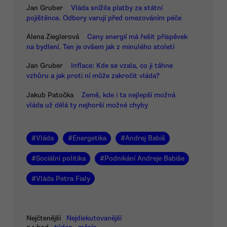
Jan Gruber
Vláda snížila platby za státní
pojištěnce. Odbory varují před omezováním péče
Alena Zieglerová
Ceny energií má řešit příspěvek
na bydlení. Ten je ovšem jak z minulého století
Jan Gruber
Inflace: Kde se vzala, co ji táhne
vzhůru a jak proti ní může zakročit vláda?
Jakub Patočka
Země, kde i ta nejlepší možná
vláda už dělá ty nejhorší možné chyby
#
Vláda
#
Energetika
#
Andrej Babiš
#
Sociální politika
#
Podnikání Andreje Babiše
#
Vláda Petra Fialy
Nejčtenější
Nejdiskutovanější