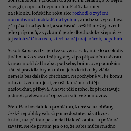
domácnostem s prudce stoupajícími cenami, a to nejen
energií, doposud nepomohla. Fialův kabinet
na sklonku loňského roku sice
rozhodl o zvýšení
normativních nákladů na bydlení
, z nichž se vypočítává
příspěvek na bydlení, a současně rozšířil možný okruh
jeho příjemců, z výzkumů je ale dlouhodobě zřejmé, že
jej
valná většina těch, kteří na něj mají nárok, nepobírá
.
Ačkoli Babišovi lze jen těžko věřit, že by mu šlo o cokoliv
jiného než o vlastní zájmy, aby si po případném návratu
k moci mohl dál hrabat pod sebe, bránit své podnikání
a šít si pravidla hry na míru, jeho kritiku by vláda
neměla bez dalšího přecházet. Nepochybně ví, ke komu
mluví. Uvědomuje si, že uší, která mu chtějí
naslouchat, přibývá. A navíc těží z toho, že představuje
jedinou „relevantní“ opoziční sílu ve Sněmovně.
Přehlížení sociálních problémů, které se na občany
České republiky valí, či jen nedostatečná citlivost
k nim, má přitom potenciál Fialově kabinetu pořádně
zavařit. Nejde přitom jen o to, že Babiš může snadno