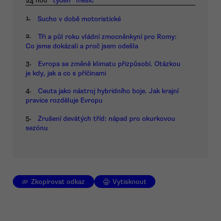
24 hod
týden
měsíc
1.
Sucho v době motoristické
2.
Tři a půl roku vládní zmocněnkyní pro Romy:
Co jsme dokázali a proč jsem odešla
3.
Evropa se změně klimatu přizpůsobí. Otázkou
je kdy, jak a co s příčinami
4.
Ceuta jako nástroj hybridního boje. Jak krajní
pravice rozděluje Evropu
5.
Zrušení devátých tříd: nápad pro okurkovou
sezónu
Zkopírovat odkaz
Vytisknout