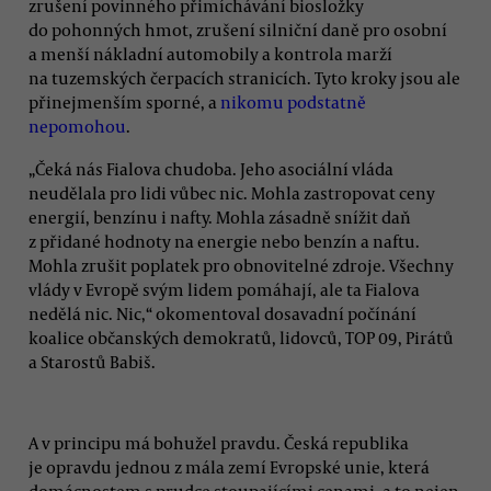
zrušení povinného přimíchávání biosložky
do pohonných hmot, zrušení silniční daně pro osobní
a menší nákladní automobily a kontrola marží
na tuzemských čerpacích stranicích. Tyto kroky jsou ale
přinejmenším sporné, a
nikomu podstatně
nepomohou
.
„Čeká nás Fialova chudoba. Jeho asociální vláda
neudělala pro lidi vůbec nic. Mohla zastropovat ceny
energií, benzínu i nafty. Mohla zásadně snížit daň
z přidané hodnoty na energie nebo benzín a naftu.
Mohla zrušit poplatek pro obnovitelné zdroje. Všechny
vlády v Evropě svým lidem pomáhají, ale ta Fialova
nedělá nic. Nic,“ okomentoval dosavadní počínání
koalice občanských demokratů, lidovců, TOP 09, Pirátů
a Starostů Babiš.
A v principu má bohužel pravdu. Česká republika
je opravdu jednou z mála zemí Evropské unie, která