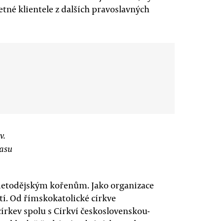
etné klientele z dalších pravoslavných
v.
vasu
ometodějským kořenům. Jako organizace
tí. Od římskokatolické církve
církev spolu s Církví československou-