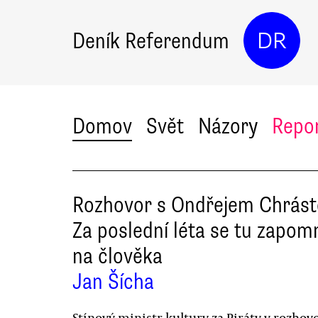
Deník Referendum
DR
Domov
Svět
Názory
Repo
Rozhovor s Ondřejem Chrás
Za poslední léta se tu zapom
na člověka
Jan Šícha
Stínový ministr kultury za Piráty v rozhov