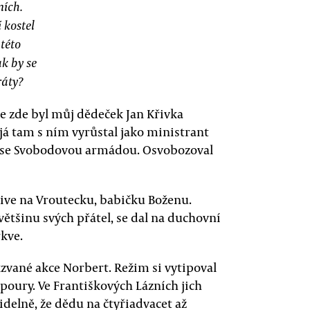
ních.
í kostel
této
k by se
ráty?
e zde byl můj dědeček Jan Křivka
já tam s ním vyrůstal jako ministrant
ch se Svobodovou armádou. Osvobozoval
ktive na Vroutecku, babičku Boženu.
 většinu svých přátel, se dal na duchovní
rkve.
zvané akce Norbert. Režim si vytipoval
oury. Ve Františkových Lázních jich
idelně, že dědu na čtyřiadvacet až