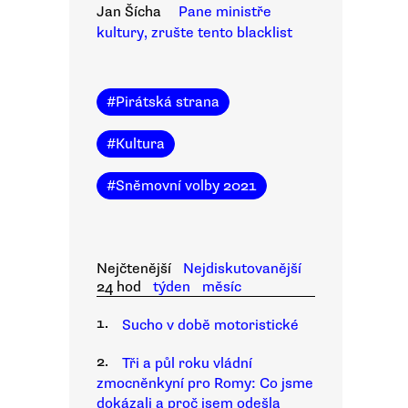
Jan Šícha
Pane ministře
kultury, zrušte tento blacklist
#
Pirátská strana
#
Kultura
#
Sněmovní volby 2021
Nejčtenější
Nejdiskutovanější
24 hod
týden
měsíc
1.
Sucho v době motoristické
2.
Tři a půl roku vládní
zmocněnkyní pro Romy: Co jsme
dokázali a proč jsem odešla