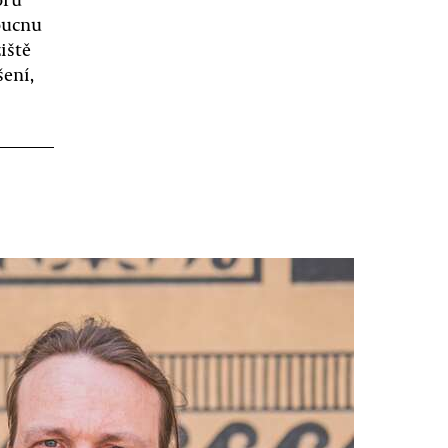
oucnu
žiště
ení,