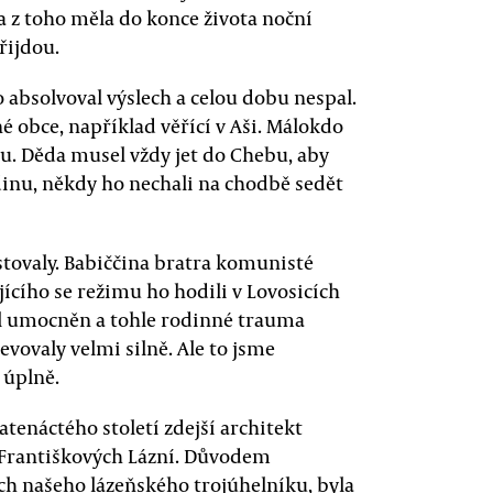
 z toho měla do konce života noční
řijdou.
o absolvoval výslech a celou dobu nespal.
é obce, například věřící v Aši. Málokdo
tku. Děda musel vždy jet do Chebu, aby
dinu, někdy ho nechali na chodbě sedět
stovaly. Babiččina bratra komunisté
ejícího se režimu ho hodili v Lovosicích
byl umocněn a tohle rodinné trauma
evovaly velmi silně. Ale to jsme
 úplně.
tenáctého století zdejší architekt
 Františkových Lázní. Důvodem
ech našeho lázeňského trojúhelníku, byla