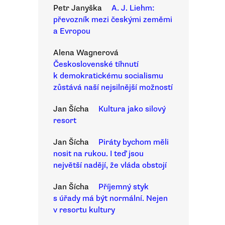
Petr Janyška
A. J. Liehm:
převozník mezi českými zeměmi
a Evropou
Alena Wagnerová
Československé tíhnutí
k demokratickému socialismu
zůstává naší nejsilnější možností
Jan Šícha
Kultura jako silový
resort
Jan Šícha
Piráty bychom měli
nosit na rukou. I teď jsou
největší nadějí, že vláda obstojí
Jan Šícha
Příjemný styk
s úřady má být normální. Nejen
v resortu kultury