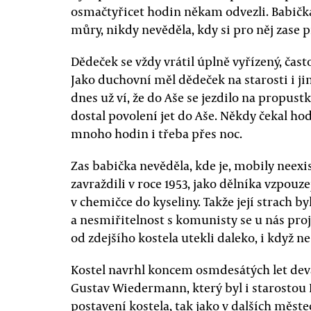
osmačtyřicet hodin někam odvezli. Babička
můry, nikdy nevěděla, kdy si pro něj zase p
Dědeček se vždy vrátil úplně vyřízený, čast
Jako duchovní měl dědeček na starosti i jin
dnes už ví, že do Aše se jezdilo na propus
dostal povolení jet do Aše. Někdy čekal ho
mnoho hodin i třeba přes noc.
Zas babička nevěděla, kde je, mobily neexi
zavraždili v roce 1953, jako dělníka vzpouz
v chemičce do kyseliny. Takže její strach 
a nesmiřitelnost s komunisty se u nás proj
od zdejšího kostela utekli daleko, i když ne
Kostel navrhl koncem osmdesátých let deva
Gustav Wiedermann, který byl i starostou
postavení kostela, tak jako v dalších měst