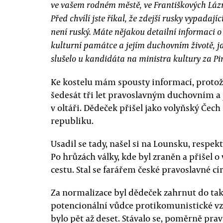
ve vašem rodném městě, ve Františkových Láz
Před chvílí jste říkal, že zdejší rusky vypadajíc
není ruský. Máte nějakou detailní informaci o 
kulturní památce a jejím duchovním životě, ja
slušelo u kandidáta na ministra kultury za Pi
Ke kostelu mám spousty informací, protož
šedesát tři let pravoslavným duchovním a 
v oltáři. Dědeček přišel jako volyňský Če
republiku.
Usadil se tady, našel si na Lounsku, respe
Po hrůzách války, kde byl zraněn a přišel o
cestu. Stal se farářem české pravoslavné cí
Za normalizace byl dědeček zahrnut do tak
potencionální vůdce protikomunistické vzp
bylo pět až deset. Stávalo se, poměrně prav