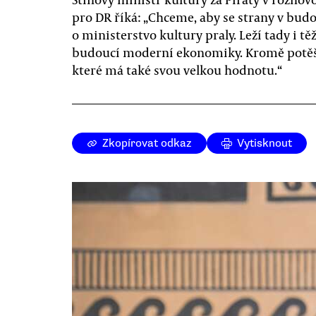
pro DR říká: „Chceme, aby se strany v bud
o ministerstvo kultury praly. Leží tady i tě
budoucí moderní ekonomiky. Kromě potěš
které má také svou velkou hodnotu.“
Zkopírovat odkaz
Vytisknout