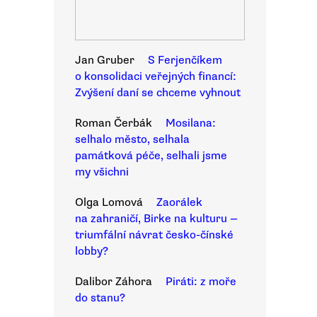
Jan Gruber
S Ferjenčíkem
o konsolidaci veřejných financí:
Zvýšení daní se chceme vyhnout
Roman Čerbák
Mosilana:
selhalo město, selhala
památková péče, selhali jsme
my všichni
Olga Lomová
Zaorálek
na zahraničí, Birke na kulturu —
triumfální návrat česko-čínské
lobby?
Dalibor Záhora
Piráti: z moře
do stanu?