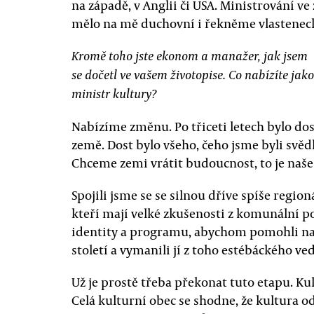
na západě, v Anglii či USA. Ministrování 
mělo na mě duchovní i řekněme vlastenecký
Kromě toho jste ekonom a manažer, jak jsem
se dočetl ve vašem životopise. Co nabízíte ja
ministr kultury?
Nabízíme změnu. Po třiceti letech bylo do
země. Dost bylo všeho, čeho jsme byli svě
Chceme zemi vrátit budoucnost, to je naše 
Spojili jsme se se silnou dříve spíše region
kteří mají velké zkušenosti z komunální po
identity a programu, abychom pomohli na
století a vymanili jí z toho estébáckého ve
Už je prostě třeba překonat tuto etapu. Kul
Celá kulturní obec se shodne, že kultura o