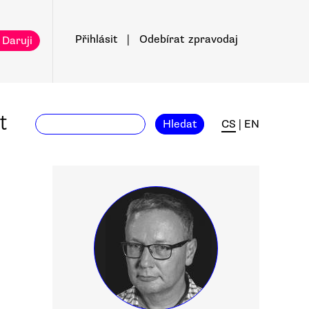
Přihlásit
|
Odebírat
zpravodaj
 Daruji
t
Hledat
CS
|
EN