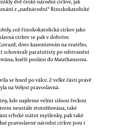
nikly dvě české národní církve, jak
lamání z „nadnárodní“ Římskokatolické
obily, což římskokatolická církev jako
slavná církev se pak v dobrém
p Gorazd, dnes kanonizován na svatého,
i schovávali parašutisty po odstranění
idována, kněží posláni do Mauthausenu.
ila se hned po válce. Z velké části právě
la na Volyni pravoslavná.
diny, kde najdeme velmi silnou řeckou
rávem neustále ztotožňována, také
ání srbské státní myšlenky, pak také
lné pravoslavné národní církve jsou i