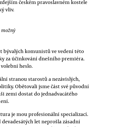
ve zdejším českém pravoslavném kostele
 vliv.
ko možný
st bývalých komunistů ve vedení této
dky za účinkování dnešního premiéra.
volební heslo.
ální stranou starostů a nezávislých,
litiky. Obětovali jsme část své původní
ši zemi dostat do jednadvacátého
dení.
tura je mou profesionální specializací.
d devadesátých let neprošla zásadní