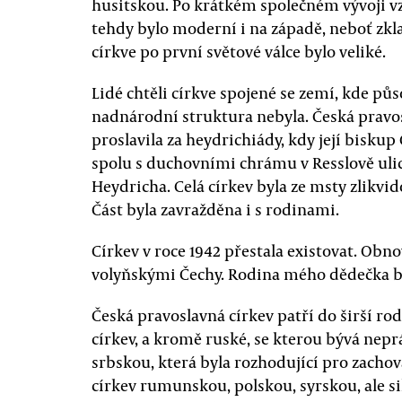
husitskou. Po krátkém společném vývoji vz
tehdy bylo moderní i na západě, neboť zk
církve po první světové válce bylo veliké.
Lidé chtěli církve spojené se zemí, kde půs
nadnárodní struktura nebyla. Česká pravo
proslavila za heydrichiády, kdy její bisku
spolu s duchovními chrámu v Resslově ulic
Heydricha. Celá církev byla ze msty zlikv
Část byla zavražděna i s rodinami.
Církev v roce 1942 přestala existovat. Obnov
volyňskými Čechy. Rodina mého dědečka by
Česká pravoslavná církev patří do širší ro
církev, a kromě ruské, se kterou bývá nep
srbskou, která byla rozhodující pro zachov
církev rumunskou, polskou, syrskou, ale si