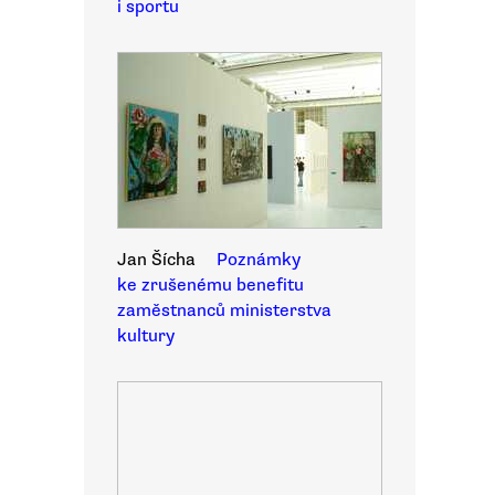
i sportu
Jan Šícha
Poznámky
ke zrušenému benefitu
zaměstnanců ministerstva
kultury