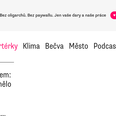
Bez oligarchů. Bez paywallu.
Jen vaše dary a naše práce
♥
rtérky
Klima
Bečva
Město
Podcas
tem:
nělo
oru