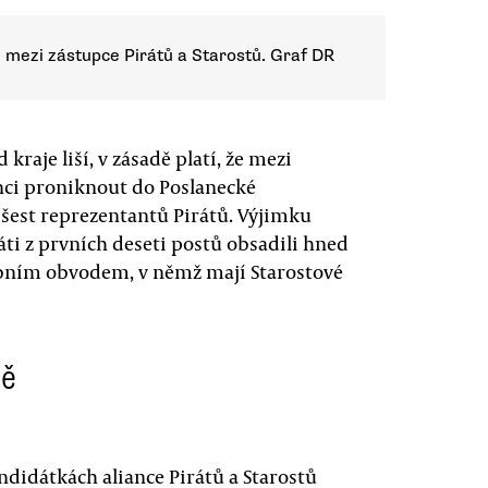
 mezi zástupce Pirátů a Starostů. Graf DR
 kraje liší, v zásadě platí, že mezi
anci proniknout do Poslanecké
 šest reprezentantů Pirátů. Výjimku
áti z prvních deseti postů obsadili hned
lebním obvodem, v němž mají Starostové
mě
ndidátkách aliance Pirátů a Starostů