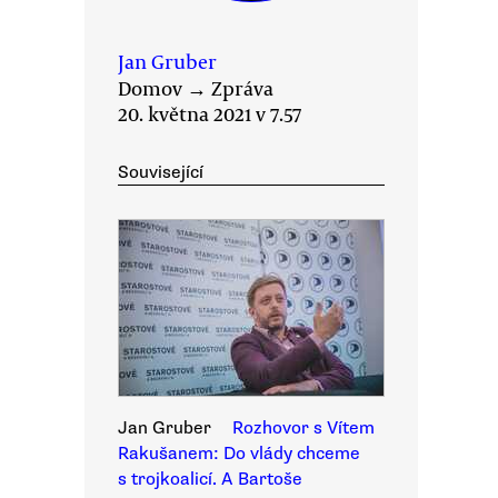
Jan Gruber
Domov
→
Zpráva
20. května 2021 v 7.57
Související
Jan Gruber
Rozhovor s Vítem
Rakušanem: Do vlády chceme
s trojkoalicí. A Bartoše