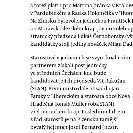
a totéž platí i pro Martina Jiránka v Král
v Pardubickém a Radka Holomčíka v Jihomo
Na Zlínsku byl zvolen jedničkou František 
a v Moravskoslezském kraji jde do voleb z 
stranický předseda Lukáš Černohorský (všic
kandidátky stojí jediný nováček Milan Daďo
Starostové v jednáních se svým koaličním
partnerem získali post jedničky
ve středních Čechách, kde bude
kandidovat jejich předseda Vít Rakušan
(STAN). První místo dále obsadil i Jan
Farský v Libereckém a starosta obce Nová
Hradečná Tomáš Muller (oba STAN)
v Olomouckém kraji. Posledním lídrem
z řad Starostů je na Plzeňsku tamější
bývalý hejtman Josef Bernard (nestr.