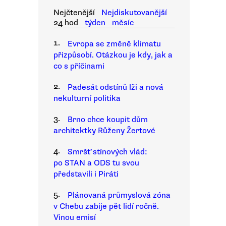
Nejčtenější
Nejdiskutovanější
24 hod
týden
měsíc
1.
Evropa se změně klimatu
přizpůsobí. Otázkou je kdy, jak a
co s příčinami
2.
Padesát odstínů lži a nová
nekulturní politika
3.
Brno chce koupit dům
architektky Růženy Žertové
4.
Smršť stínových vlád:
po STAN a ODS tu svou
představili i Piráti
5.
Plánovaná průmyslová zóna
v Chebu zabije pět lidí ročně.
Vinou emisí