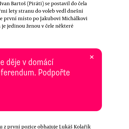
Ivan Bartoš (Piráti) se postavil do čela
řmi lety stranu do voleb vedl dnešní
ze první místo po Jakubovi Michálkovi
á je jedinou ženou v čele některé
×
se děje v domácí
 Referendum. Podpořte
 z první pozice obhajuje Lukáš Kolařík