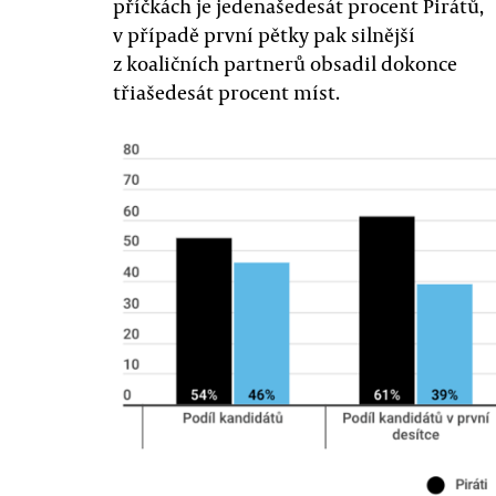
příčkách je jedenašedesát procent Pirátů,
v případě první pětky pak silnější
z koaličních partnerů obsadil dokonce
třiašedesát procent míst.