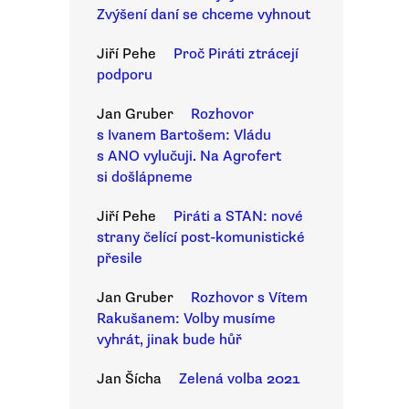
Zvýšení daní se chceme vyhnout
Jiří Pehe
Proč Piráti ztrácejí
podporu
Jan Gruber
Rozhovor
s Ivanem Bartošem: Vládu
s ANO vylučuji. Na Agrofert
si došlápneme
Jiří Pehe
Piráti a STAN: nové
strany čelící post-komunistické
přesile
Jan Gruber
Rozhovor s Vítem
Rakušanem: Volby musíme
vyhrát, jinak bude hůř
Jan Šícha
Zelená volba 2021