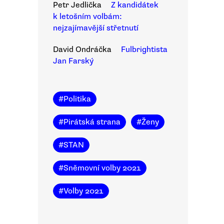
Petr Jedlička
Z kandidátek
k letošním volbám:
nejzajímavější střetnutí
David Ondráčka
Fulbrightista
Jan Farský
#
Politika
#
Pirátská strana
#
Ženy
#
STAN
#
Sněmovní volby 2021
#
Volby 2021