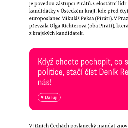
je povedou zástupci Pirátů. Celostátní lídr 
kandidátky v Ústeckém kraji, kde před čty
europoslanec Mikuláš Peksa (Piráti). V Pra
převzala Olga Richterová (oba Piráti), kter
z krajských kandidátek.
Když chcete pochopit, co 
politice, stačí číst Deník
nás!
♥ Daruji
V jižních Čechách poslanecký mandát znovu