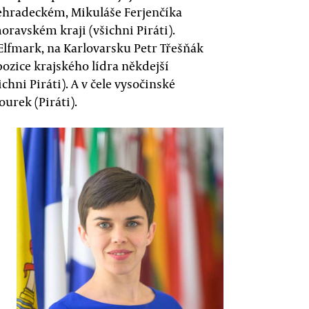
ovehradeckém, Mikuláše Ferjenčíka
ravském kraji (všichni Piráti).
Elfmark, na Karlovarsku Petr Třešňák
pozice krajského lídra někdejší
hni Piráti). A v čele vysočinské
urek (Piráti).