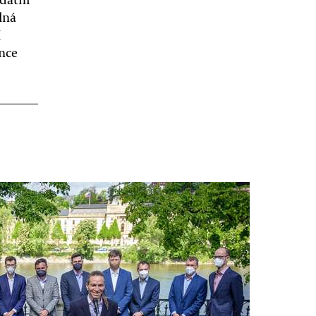
lná
í
ance