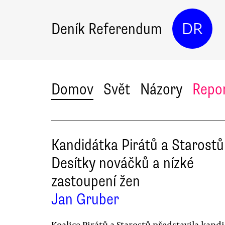
Deník Referendum
DR
Domov
Svět
Názory
Repo
Kandidátka Pirátů a Starostů
Desítky nováčků a nízké
zastoupení žen
Jan Gruber
Koalice Pirátů a Starostů představila kand