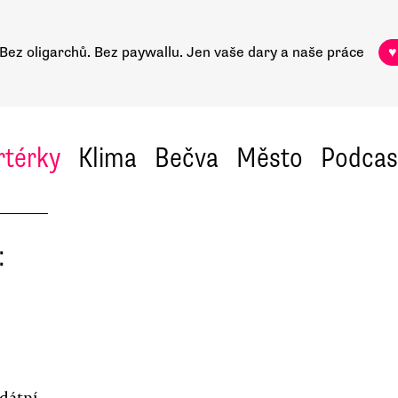
Bez oligarchů. Bez paywallu.
Jen vaše dary a naše práce
♥
rtérky
Klima
Bečva
Město
Podcas
:
idátní