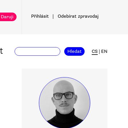
Přihlásit
|
Odebírat
zpravodaj
 Daruji
t
Hledat
CS
|
EN