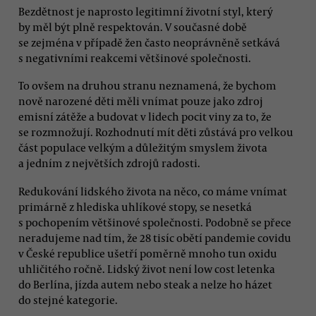
Bezdětnost je naprosto legitimní životní styl, který
by měl být plně respektován. V současné době
se zejména v případě žen často neoprávněně setkává
s negativními reakcemi většinové společnosti.
To ovšem na druhou stranu neznamená, že bychom
nově narozené děti měli vnímat pouze jako zdroj
emisní zátěže a budovat v lidech pocit viny za to, že
se rozmnožují. Rozhodnutí mít děti zůstává pro velkou
část populace velkým a důležitým smyslem života
a jedním z největších zdrojů radosti.
Redukování lidského života na něco, co máme vnímat
primárně z hlediska uhlíkové stopy, se nesetká
s pochopením většinové společnosti. Podobně se přece
neradujeme nad tím, že 28 tisíc obětí pandemie covidu
v České republice ušetří poměrně mnoho tun oxidu
uhličitého ročně. Lidský život není low cost letenka
do Berlína, jízda autem nebo steak a nelze ho házet
do stejné kategorie.