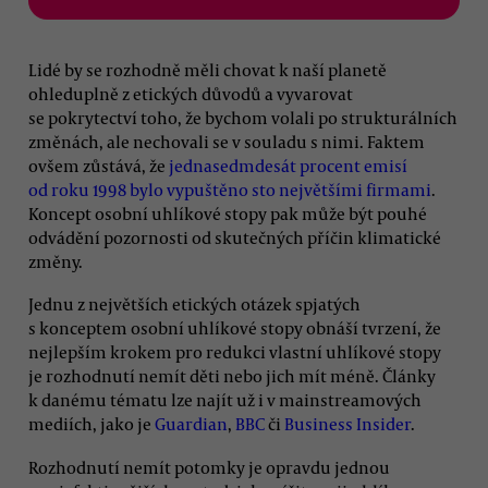
Lidé by se rozhodně měli chovat k naší planetě
ohleduplně z etických důvodů a vyvarovat
se pokrytectví toho, že bychom volali po strukturálních
změnách, ale nechovali se v souladu s nimi. Faktem
ovšem zůstává, že
jednasedmdesát procent emisí
od roku 1998 bylo vypuštěno sto největšími firmami
.
Koncept osobní uhlíkové stopy pak může být pouhé
odvádění pozornosti od skutečných příčin klimatické
změny.
Jednu z největších etických otázek spjatých
s konceptem osobní uhlíkové stopy obnáší tvrzení, že
nejlepším krokem pro redukci vlastní uhlíkové stopy
je rozhodnutí nemít děti nebo jich mít méně. Články
k danému tématu lze najít už i v mainstreamových
mediích, jako je
Guardian
,
BBC
či
Business Insider
.
Rozhodnutí nemít potomky je opravdu jednou