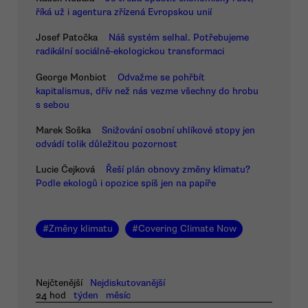
říká už i agentura zřízená Evropskou unií
Josef Patočka
Náš systém selhal. Potřebujeme
radikální sociálně-ekologickou transformaci
George Monbiot
Odvažme se pohřbít
kapitalismus, dřív než nás vezme všechny do hrobu
s sebou
Marek Soška
Snižování osobní uhlíkové stopy jen
odvádí tolik důležitou pozornost
Lucie Čejková
Řeší plán obnovy změny klimatu?
Podle ekologů i opozice spíš jen na papíře
#
Změny klimatu
#
Covering Climate Now
Nejčtenější
Nejdiskutovanější
24 hod
týden
měsíc