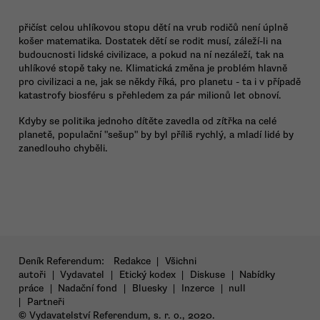
přičíst celou uhlíkovou stopu dětí na vrub rodičů není úplně
košer matematika. Dostatek dětí se rodit musí, záleží-li na
budoucnosti lidské civilizace, a pokud na ní nezáleží, tak na
uhlíkové stopě taky ne. Klimatická změna je problém hlavně
pro civilizaci a ne, jak se někdy říká, pro planetu - ta i v případě
katastrofy biosféru s přehledem za pár milionů let obnoví.
Kdyby se politika jednoho dítěte zavedla od zítřka na celé
planetě, populační "sešup" by byl příliš rychlý, a mladí lidé by
zanedlouho chyběli.
Deník Referendum:
Redakce
|
Všichni
autoři
|
Vydavatel
|
Etický kodex
|
Diskuse
|
Nabídky
práce
|
Nadační fond
|
Bluesky
|
Inzerce
|
null
|
Partneři
© Vydavatelství Referendum, s. r. o., 2020.