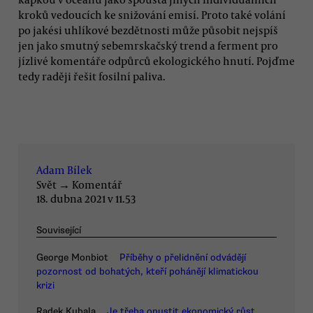
kroků vedoucích ke snižování emisí. Proto také volání
po jakési uhlíkové bezdětnosti může působit nejspíš
jen jako smutný sebemrskačský trend a ferment pro
jízlivé komentáře odpůrců ekologického hnutí. Pojďme
tedy raději řešit fosilní paliva.
Adam Bílek
Svět
→
Komentář
18. dubna 2021 v 11.53
Související
George Monbiot
Příběhy o přelidnění odvádějí
pozornost od bohatých, kteří pohánějí klimatickou
krizi
Radek Kubala
Je třeba opustit ekonomický růst,