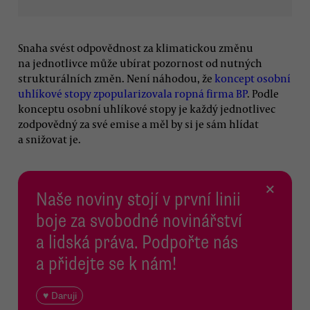
Snaha svést odpovědnost za klimatickou změnu
na jednotlivce může ubírat pozornost od nutných
strukturálních změn. Není náhodou, že
koncept osobní
uhlíkové stopy zpopularizovala ropná firma BP
. Podle
konceptu osobní uhlíkové stopy je každý jednotlivec
zodpovědný za své emise a měl by si je sám hlídat
a snižovat je.
×
Naše noviny stojí v první linii
boje za svobodné novinářství
a lidská práva. Podpořte nás
a přidejte se k nám!
♥ Daruji