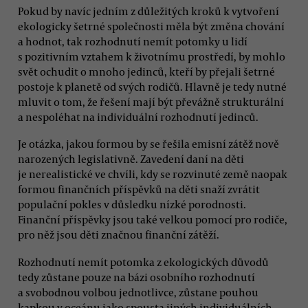
Pokud by navíc jedním z důležitých kroků k vytvoření
ekologicky šetrné společnosti měla být změna chování
a hodnot, tak rozhodnutí nemít potomky u lidí
s pozitivním vztahem k životnímu prostředí, by mohlo
svět ochudit o mnoho jedinců, kteří by přejali šetrné
postoje k planetě od svých rodičů. Hlavně je tedy nutné
mluvit o tom, že řešení mají být převážně strukturální
a nespoléhat na individuální rozhodnutí jedinců.
Je otázka, jakou formou by se řešila emisní zátěž nově
narozených legislativně. Zavedení daní na děti
je nerealistické ve chvíli, kdy se rozvinuté země naopak
formou finančních příspěvků na děti snaží zvrátit
populační pokles v důsledku nízké porodnosti.
Finanční příspěvky jsou také velkou pomocí pro rodiče,
pro něž jsou děti značnou finanční zátěží.
Rozhodnutí nemít potomka z ekologických důvodů
tedy zůstane pouze na bázi osobního rozhodnutí
a svobodnou volbou jednotlivce, zůstane pouhou
kapkou v oceánu jako spousta jiných individuálních