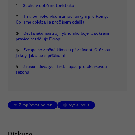
1.
Sucho v době motoristické
2.
Tři a půl roku vládní zmocněnkyní pro Romy:
Co jsme dokázali a proč jsem odešla
3.
Ceuta jako nástroj hybridního boje. Jak krajní
pravice rozděluje Evropu
4.
Evropa se změně klimatu přizpůsobí. Otázkou
je kdy, jak a co s příčinami
5.
Zrušení devátých tříd: nápad pro okurkovou
sezónu
Zkopírovat odkaz
Vytisknout
Diskuse