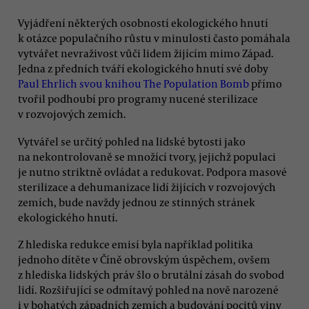
Vyjádření některých osobností ekologického hnutí
k otázce populačního růstu v minulosti často pomáhala
vytvářet nevraživost vůči lidem žijícím mimo Západ.
Jedna z předních tváří ekologického hnutí své doby
Paul Ehrlich svou knihou The Population Bomb
přímo
tvořil podhoubí pro programy nucené sterilizace
v rozvojových zemích.
Vytvářel se určitý pohled na lidské bytosti jako
na nekontrolovaně se množící tvory, jejichž populaci
je nutno striktně ovládat a redukovat. Podpora masové
sterilizace a dehumanizace lidí žijících v rozvojových
zemích, bude navždy jednou ze stinných stránek
ekologického hnutí.
Z hlediska redukce emisí byla například politika
jednoho dítěte v Číně obrovským úspěchem, ovšem
z hlediska lidských práv šlo o brutální zásah do svobod
lidí. Rozšiřující se odmítavý pohled na nově narozené
i v bohatých západních zemích a budování pocitů viny