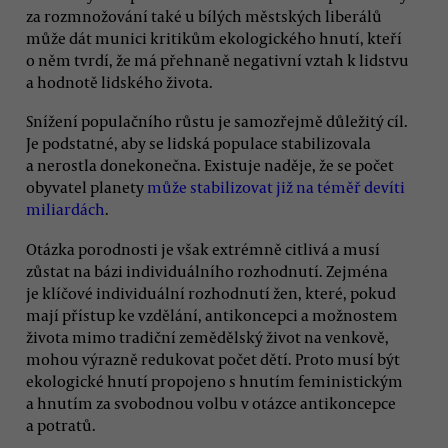
za rozmnožování také u bílých městských liberálů
může dát munici kritikům ekologického hnutí, kteří
o něm tvrdí, že má přehnaně negativní vztah k lidstvu
a hodnotě lidského života.
Snížení populačního růstu je samozřejmě důležitý cíl.
Je podstatné, aby se lidská populace stabilizovala
a nerostla donekonečna. Existuje naděje, že se počet
obyvatel planety
může stabilizovat již na téměř devíti
miliardách
.
Otázka porodnosti je však extrémně citlivá a musí
zůstat na bázi individuálního rozhodnutí. Zejména
je klíčové individuální rozhodnutí žen, které, pokud
mají přístup ke vzdělání, antikoncepci a možnostem
života mimo tradiční zemědělský život na venkově,
mohou výrazně redukovat počet dětí. Proto musí být
ekologické hnutí propojeno s hnutím feministickým
a hnutím za svobodnou volbu v otázce antikoncepce
a potratů.