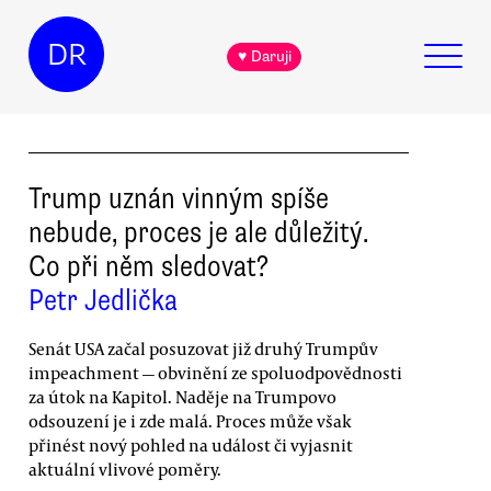
DR
♥ Daruji
Trump uznán vinným spíše
nebude, proces je ale důležitý.
Co při něm sledovat?
Petr Jedlička
Senát USA začal posuzovat již druhý Trumpův
impeachment — obvinění ze spoluodpovědnosti
za útok na Kapitol. Naděje na Trumpovo
odsouzení je i zde malá. Proces může však
přinést nový pohled na událost či vyjasnit
aktuální vlivové poměry.