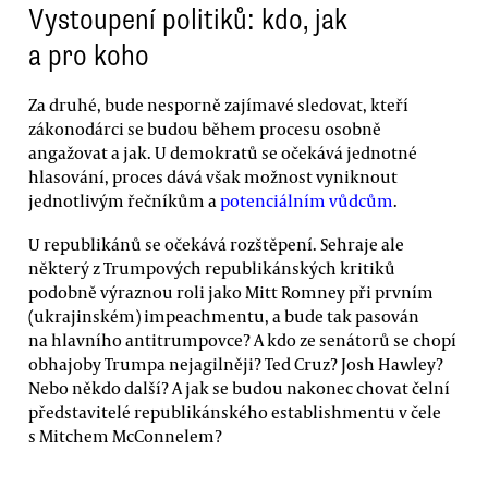
Vystoupení politiků: kdo, jak
a pro koho
Za druhé, bude nesporně zajímavé sledovat, kteří
zákonodárci se budou během procesu osobně
angažovat a jak. U demokratů se očekává jednotné
hlasování, proces dává však možnost vyniknout
jednotlivým řečníkům a
potenciálním vůdcům
.
U republikánů se očekává rozštěpení. Sehraje ale
některý z Trumpových republikánských kritiků
podobně výraznou roli jako Mitt Romney při prvním
(ukrajinském) impeachmentu, a bude tak pasován
na hlavního antitrumpovce? A kdo ze senátorů se chopí
obhajoby Trumpa nejagilněji? Ted Cruz? Josh Hawley?
Nebo někdo další? A jak se budou nakonec chovat čelní
představitelé republikánského establishmentu v čele
s Mitchem McConnelem?