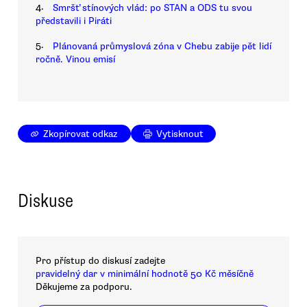
4.
Smršť stínových vlád: po STAN a ODS tu svou
představili i Piráti
5.
Plánovaná průmyslová zóna v Chebu zabije pět lidí
ročně. Vinou emisí
Zkopírovat odkaz
Vytisknout
Diskuse
Pro přístup do diskusí zadejte
pravidelný dar v minimální hodnotě 50 Kč měsíčně
Děkujeme za podporu.