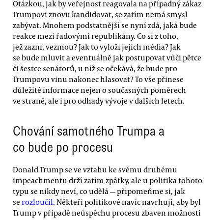
Otázkou, jak by veřejnost reagovala na případný zákaz
Trumpovi znovu kandidovat, se zatím nemá smysl
zabývat. Mnohem podstatnější se nyní zdá, jaká bude
reakce mezi řadovými republikány. Co si z toho,
jež zazní, vezmou? Jak to vyloží jejich média? Jak
se bude mluvit a eventuálně jak postupovat vůči pětce
či šestce senátorů, u níž se očekává, že bude pro
Trumpovu vinu nakonec hlasovat? To vše přinese
důležité informace nejen o současných poměrech
ve straně, ale i pro odhady vývoje v dalších letech.
Chování samotného Trumpa a
co bude po procesu
Donald Trump se ve vztahu ke svému druhému
impeachmentu drží zatím zpátky, ale u politika tohoto
typu se nikdy neví, co udělá — připomeňme si, jak
se
rozloučil
. Někteří politikové navíc navrhují, aby byl
Trump v případě neúspěchu procesu zbaven možnosti