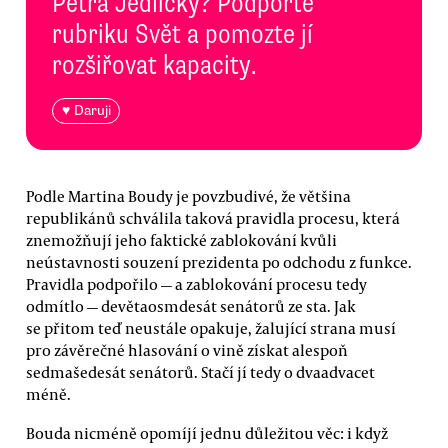
Petra Jedličky? Podpořte
rubriku Svět a pomozte jí
rozšiřovat kapacity.
♥ Daruji
Podle Martina Boudy je povzbudivé, že většina
republikánů schválila taková pravidla procesu, která
znemožňují jeho faktické zablokování kvůli
neústavnosti souzení prezidenta po odchodu z funkce.
Pravidla podpořilo — a zablokování procesu tedy
odmítlo — devětaosmdesát senátorů ze sta. Jak
se přitom teď neustále opakuje, žalující strana musí
pro závěrečné hlasování o vině získat alespoň
sedmašedesát senátorů. Stačí jí tedy o dvaadvacet
méně.
Bouda nicméně opomíjí jednu důležitou věc: i když