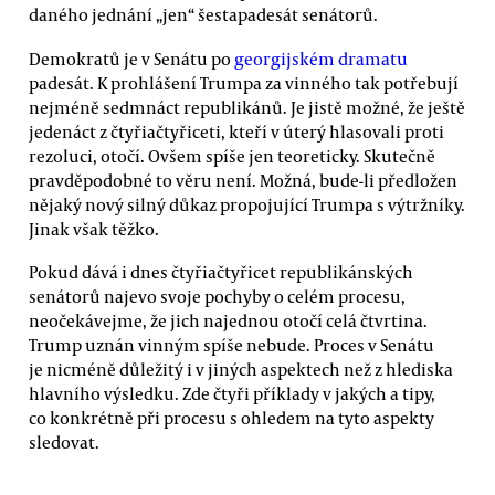
daného jednání „jen“ šestapadesát senátorů.
Demokratů je v Senátu po
georgijském dramatu
padesát. K prohlášení Trumpa za vinného tak potřebují
nejméně sedmnáct republikánů. Je jistě možné, že ještě
jedenáct z čtyřiačtyřiceti, kteří v úterý hlasovali proti
rezoluci, otočí. Ovšem spíše jen teoreticky. Skutečně
pravděpodobné to věru není. Možná, bude-li předložen
nějaký nový silný důkaz propojující Trumpa s výtržníky.
Jinak však těžko.
Pokud dává i dnes čtyřiačtyřicet republikánských
senátorů najevo svoje pochyby o celém procesu,
neočekávejme, že jich najednou otočí celá čtvrtina.
Trump uznán vinným spíše nebude. Proces v Senátu
je nicméně důležitý i v jiných aspektech než z hlediska
hlavního výsledku. Zde čtyři příklady v jakých a tipy,
co konkrétně při procesu s ohledem na tyto aspekty
sledovat.