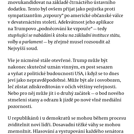
znovukandidovat na základě čtrnáctého ústavního
dodatku. Tento byl ovšem přijat jako pojistka proti
sympatizantům „vzpoury“ po americké občanské válce
v devatenáctém století. Adekvátnost jeho aplikace
na Trumpovo „podněcování ke vzpouře“ — tedy
stupňující se nabádání k útoku na základní instituce státu,
volby a parlament
— by zřejmě musel rozsoudit až
Nejvyšší soud.
Vše je nicméně stále otevřené. Trump může být
nakonec skutečně uznán vinným, ex post sesazen
a vyňat z politické budoucnosti USA, i když se to dnes
jeví jako nepravděpodobné. Může být ale i osvobozen,
leč zůstat zdiskreditován v očích většiny veřejnosti.
Nebo pro něj může jít i o druhý začátek — o bod nového
stmelení stany a odrazu k jízdě po nové vlně mediální
pozornosti.
U republikánů i u demokratů se mohou během procesu
zviditelnit noví lídři. Dosavadní těžké váhy se mohou
znemožnit. Hlasování a vystupování každého senátora