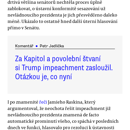
drtivá většina senátorů nechtěla proces úplně
zablokovat, o ústavní konformitě sesazování už
nevládnoucího prezidenta je jich přesvědčeno daleko
méně. Ukázalo to ostatně hned další úterní hlasování
přímo v Senátu.
Komentář
●
Petr Jedlička
Za Kapitol a povolební štvaní
si Trump impeachment zasloužil.
Otázkou je, co nyní
I po znamenité
řeči
Jamieho Raskina, který
argumentoval, že neochota řešit impeachment již
nevládnoucího prezidenta znamená de facto
automatické prominutí všeho, co spáchá v posledních
dnech ve funkci, hlasovalo pro rezoluci k ústavnosti