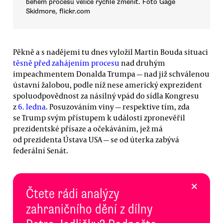
během procesu velice rychle změnit. Foto Gage
Skidmore, flickr.com
Pěkně a s nadějemi tu dnes vyložil Martin Bouda situaci
těsně před zahájením procesu
nad druhým
impeachmentem Donalda Trumpa — nad již schválenou
ústavní žalobou, podle níž nese americký exprezident
spoluodpovědnost za násilný vpád do sídla Kongresu
z
6. ledna
. Posuzováním viny — respektive tím, zda
se Trump svým přístupem k události zpronevěřil
prezidentské přísaze a očekáváním, jež má
od prezidenta Ústava USA — se od úterka zabývá
federální Senát.
×
Čtete rádi analýzy
zahraničního dění z dílny