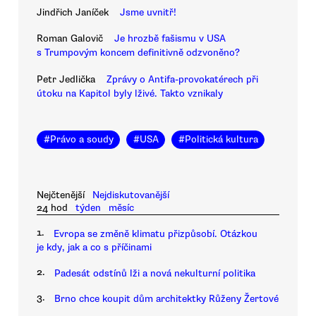
Jindřich Janíček
Jsme uvnitř!
Roman Galovič
Je hrozbě fašismu v USA
s Trumpovým koncem definitivně odzvoněno?
Petr Jedlička
Zprávy o Antifa-provokatérech při
útoku na Kapitol byly lživé. Takto vznikaly
#
Právo a soudy
#
USA
#
Politická kultura
Nejčtenější
Nejdiskutovanější
24 hod
týden
měsíc
1.
Evropa se změně klimatu přizpůsobí. Otázkou
je kdy, jak a co s příčinami
2.
Padesát odstínů lži a nová nekulturní politika
3.
Brno chce koupit dům architektky Růženy Žertové