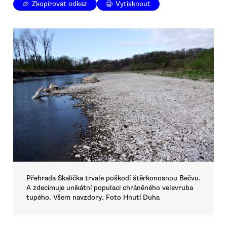
Zkopírovat odkaz
Vytisknout
Přehrada Skalička trvale poškodí štěrkonosnou Bečvu.
A zdecimuje unikátní populaci chráněného velevruba
tupého. Všem navzdory. Foto Hnutí Duha