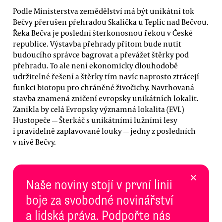
Podle Ministerstva zemědělství má být unikátní tok
Bečvy přerušen přehradou Skalička u Teplic nad Bečvou.
Řeka Bečva je poslední šterkonosnou řekou v České
republice. Výstavba přehrady přitom bude nutit
budoucího správce bagrovat a převážet štěrky pod
přehradu. To ale není ekonomicky dlouhodobě
udržitelné řešení a štěrky tím navíc naprosto ztrácejí
funkci biotopu pro chráněné živočichy. Navrhovaná
stavba znamená zničení evropsky unikátních lokalit.
Zanikla by celá Evropsky významná lokalita (EVL)
Hustopeče — Šterkáč s unikátními lužními lesy
i pravidelně zaplavované louky — jedny z posledních
v nivě Bečvy.
×
Naše noviny stojí v první linii
boje za svobodné novinářství
a lidská práva. Podpořte nás