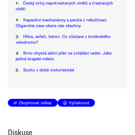
1.
Český orloj nepotrestaných viníků a trestaných
obětí
2.
Kapacitní mechanismy a peníze z rekultivací.
Oligarchie zase obere nás všechny
3.
Hlína, asfalt, beton. Co zůstane z brněnského
velodromu?
4.
Brno chystá akční plán na zvládání veder. Jako
jediné krajské město
5.
Sucho v době motoristické
Zkopírovat odkaz
Vytisknout
Diskuse