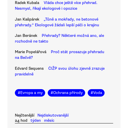
Radek Kubala
Vláda chce ještě více přehrad.
Nesmysl, říkají ekologové i opozice
Jan Kašpárek
„Tůně a mokřady, ne betonové
přehrady.“ Ekologové žádali lepší péči o krajinu
Jan Beránek
Přehrady? Některé možná ano, ale
rozhodně ne takto
Marie Popelářová
Proč stát prosazuje přehradu
na Bečvě?
Edvard Sequens
ČIŽP svou úlohu zjevně zrazuje
pravidelně
#
Evropa a my
#
Ochrana přírody
#
Voda
Nejčtenější
Nejdiskutovanější
24 hod
týden
měsíc