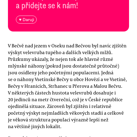
a přidejte se k nám!
♥ Daruji
V Bečvě nad jezem v Oseku nad Bečvou byl navíc zjištěn
výskyt velevruba tupého a dalších velkých mlžů.
Průzkumy ukázaly, že nejen tok ale hlavně různé
mlýnské náhony (pokud jsou dostatečně průtočné)
jsou osídleny jeho početnými populacemi. Jedná
se o náhony Vsetínské Bečvy u obce Hovězí a ve Vsetíně,
Bečvy v Hranicích, Strhanec u Přerova a Malou Bečvu.
V některých částech hustota velevrubů dosahuje i
20 jedinců na metr čtvereční, což je v České republice
ojedinělá situace. Zároveň byl zjištěn i relativně
početný výskyt nejmladších věkových stadií a celkově
je věková struktura populací výrazně lepší než
na většině jiných lokalit.