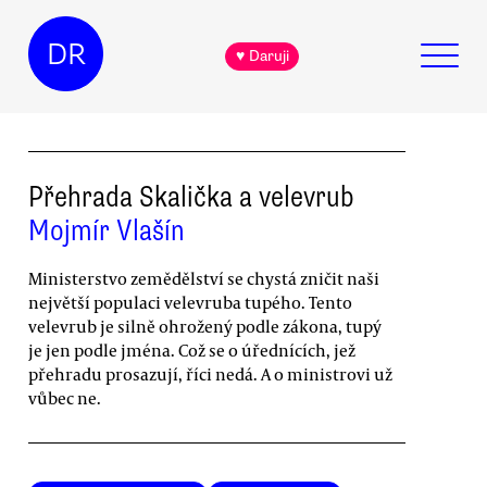
DR
♥ Daruji
Přehrada Skalička a velevrub
Mojmír Vlašín
Ministerstvo zemědělství se chystá zničit naši
největší populaci velevruba tupého. Tento
velevrub je silně ohrožený podle zákona, tupý
je jen podle jména. Což se o úřednících, jež
přehradu prosazují, říci nedá. A o ministrovi už
vůbec ne.