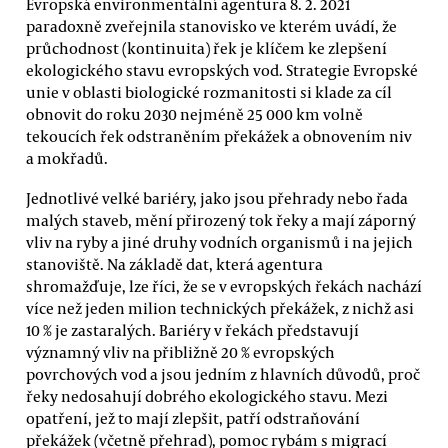
Evropská environmentální agentura 8. 2. 2021
paradoxně zveřejnila stanovisko ve kterém uvádí, že
průchodnost (kontinuita) řek je klíčem ke zlepšení
ekologického stavu evropských vod. Strategie Evropské
unie v oblasti biologické rozmanitosti si klade za cíl
obnovit do roku 2030 nejméně 25 000 km volně
tekoucích řek odstraněním překážek a obnovením niv
a mokřadů.
Jednotlivé velké bariéry, jako jsou přehrady nebo řada
malých staveb, mění přirozený tok řeky a mají záporný
vliv na ryby a jiné druhy vodních organismů i na jejich
stanoviště. Na základě dat, která agentura
shromažďuje, lze říci, že se v evropských řekách nachází
více než jeden milion technických překážek, z nichž asi
10 % je zastaralých. Bariéry v řekách představují
významný vliv na přibližně 20 % evropských
povrchových vod a jsou jedním z hlavních důvodů, proč
řeky nedosahují dobrého ekologického stavu. Mezi
opatření, jež to mají zlepšit, patří odstraňování
překážek (včetně přehrad), pomoc rybám s migrací