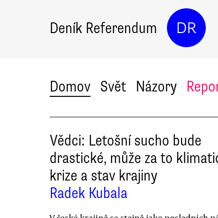
Deník Referendum
DR
Domov
Svět
Názory
Repo
Vědci: Letošní sucho bude
drastické, může za to klimat
krize a stav krajiny
Radek Kubala
V české krajině se stejně jako posledních pě