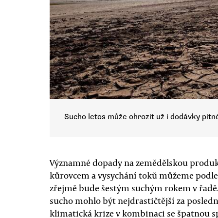
Sucho letos může ohrozit už i dodávky pitné
Významné dopady na zemědělskou produkci
kůrovcem a vysychání toků můžeme podle v
zřejmě bude šestým suchým rokem v řadě. 
sucho mohlo být nejdrastičtější za posledn
klimatická krize v kombinaci se špatnou s