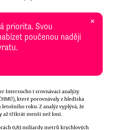
×
 priorita. Svou
abízet poučenou naději
vratu.
er Intersucho i srovnávací analýzy
HMÚ), které porovnávaly z hlediska
 letošního roku. Z analýz vyplývá, že
 až třikrát menší než loni.
orách 0,83 miliardy metrů krychlových