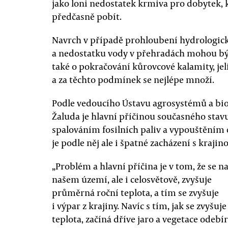
jako loni nedostatek krmiva pro dobytek,
předčasně pobít.
Navrch v případě prohloubení hydrologic
a nedostatku vody v přehradách mohou být
také o pokračování kůrovcové kalamity, jel
a za těchto podmínek se nejlépe množí.
Podle vedoucího Ústavu agrosystémů a b
Žaluda je hlavní příčinou současného stav
spalováním fosilních paliv a vypouštěním 
je podle něj ale i špatné zacházení s krajin
„Problém a hlavní příčina je v tom, že se n
našem území, ale i celosvětově, zvyšuje
průměrná roční teplota, a tím se zvyšuje
i výpar z krajiny. Navíc s tím, jak se zvyšuje
teplota, začíná dříve jaro a vegetace odebí