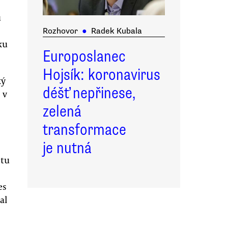
u
Rozhovor
●
Radek Kubala
ku
Europoslanec
Hojsík: koronavirus
ký
déšť nepřinese,
 v
zelená
transformace
je nutná
itu
es
al