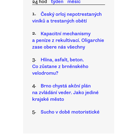
24 hod
týden
měsíc
1.
Český orloj nepotrestaných
viníků a trestaných obětí
2.
Kapacitní mechanismy
a peníze z rekultivací. Oligarchie
zase obere nás všechny
3.
Hlína, asfalt, beton.
Co zůstane z brněnského
velodromu?
4.
Brno chystá akční plán
na zvládání veder. Jako jediné
krajské město
5.
Sucho v době motoristické