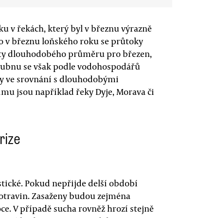
 v řekách, který byl v březnu výrazně
co v březnu loňského roku se průtoky
enty dlouhodobého průměru pro březen,
V dubnu se však podle vodohospodářů
ty ve srovnání s dlouhodobými
u jsou například řeky Dyje, Morava či
rize
ické. Pokud nepřijde delší období
otravin. Zasaženy budou zejména
ce. V případě sucha rovněž hrozí stejně