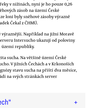
řeky v nížinách, nyní je ho pouze 0,26
něhových zásob na území České
ze loni byly sněhové zásoby výrazně
 Radek Čekal z ČHMÚ.
ě výraznější. Například na jižní Moravě
serveru Intersucho ukazují od poloviny
 území republiky.
ita sucha. Na většině území České
ucho. V jižních Čechách a v Krkonoších
gnózy stavu sucha na příští dva měsíce,
ádí na svých stránkách server
ech“
+