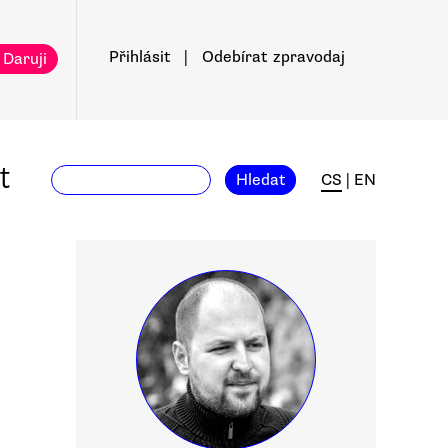
Přihlásit
|
Odebírat
zpravodaj
 Daruji
t
Hledat
CS
|
EN