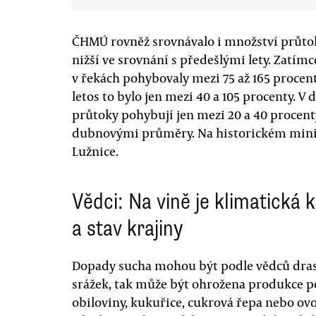
ČHMÚ rovněž srovnávalo i množství průtoku
nižší ve srovnání s předešlými lety. Zatím
v řekách pohybovaly mezi 75 až 165 proc
letos to bylo jen mezi 40 a 105 procenty. 
průtoky pohybují jen mezi 20 a 40 procen
dubnovými průměry. Na historickém minim
Lužnice.
Vědci: Na vině je klimatická k
a stav krajiny
Dopady sucha mohou být podle vědců drast
srážek, tak může být ohrožena produkce p
obiloviny, kukuřice, cukrová řepa nebo ovo