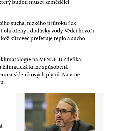
 který budou muset zemědělci
kého sucha, nízkého průtoku řek
 ohroženy i dodávky vody. Vědci hovoří
ikož kůrovec preferuje teplo a sucho
ioklimatologie na MENDELU Zdeňka
u klimatická krize způsobená
emisí skleníkových plynů. Na vině
ou.
a
rá