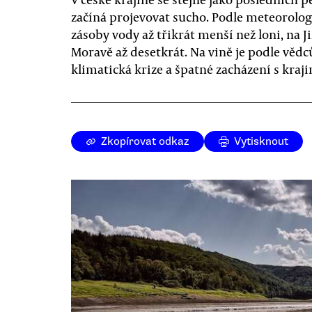
začíná projevovat sucho. Podle meteorolog
zásoby vody až třikrát menší než loni, na J
Moravě až desetkrát. Na vině je podle vědc
klimatická krize a špatné zacházení s kraji
Zkopírovat odkaz
Vytisknout