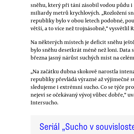
sněhu, který při tání zásobil vodou půdu i 
miliardy metrů krychlových. „Rozložení s
republiky bylo v obou letech podobné, pou
větší, a to více než trojnásobně,“ vysvětlil
Na některých místech je deficit sněhu ješt
bylo sněhu desetkrát méně než loni. Data 
března jasný nárůst suchých míst na celém
„Na začátku dubna skokově narostla intenz
republiky převládá výrazné až výjimečné s
sledujeme i extrémní sucho. Co se týče pro
nejeví se očekávaný vývoj vůbec dobře,“ uv
Intersucho.
Seriál „Sucho v souvislost