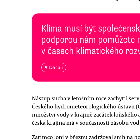
Klima musí být společenská
podporou nám pomůžete n
v časech klimatického roz
♥ Daruji
Nástup sucha v letošním roce zachytil serv
Českého hydrometeorologického ústavu (Č
množství vody v krajině začátek loňského a
česká krajina má v současnosti zásobu vody
Zatímco loni v březnu zadržoval sníh na h