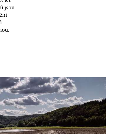
ů jsou
ižní
ů
nou.