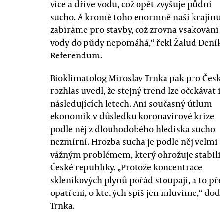
více a dříve vodu, což opět zvyšuje půdní
sucho. A kromě toho enormně naši krajin
zabíráme pro stavby, což zrovna vsakování
vody do půdy nepomáhá,“ řekl Žalud Dení
Referendum.
Bioklimatolog Miroslav Trnka pak pro Čes
rozhlas uvedl, že stejný trend lze očekávat i
následujících letech. Ani současný útlum
ekonomik v důsledku koronavirové krize
podle něj z dlouhodobého hlediska sucho
nezmírní. Hrozba sucha je podle něj velmi
vážným problémem, který ohrožuje stabil
České republiky. „Protože koncentrace
skleníkových plynů pořád stoupají, a to př
opatření, o kterých spíš jen mluvíme,“ dod
Trnka.