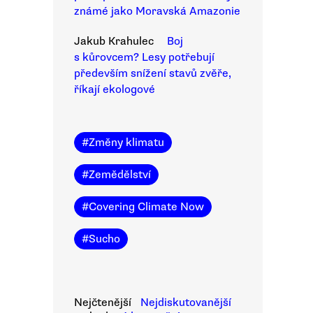
známé jako Moravská Amazonie
Jakub Krahulec
Boj
s kůrovcem? Lesy potřebují
především snížení stavů zvěře,
říkají ekologové
#
Změny klimatu
#
Zemědělství
#
Covering Climate Now
#
Sucho
Nejčtenější
Nejdiskutovanější