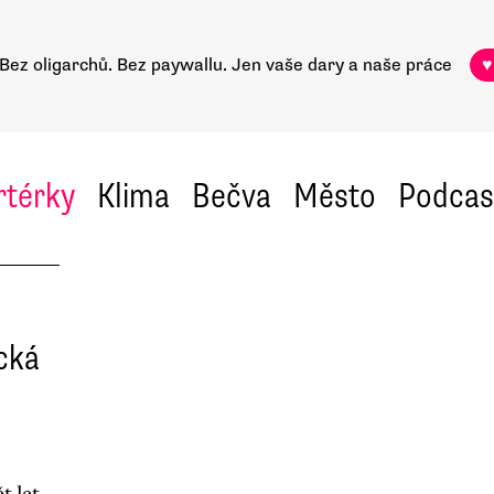
Bez oligarchů. Bez paywallu.
Jen vaše dary a naše práce
♥
rtérky
Klima
Bečva
Město
Podcas
ická
t let