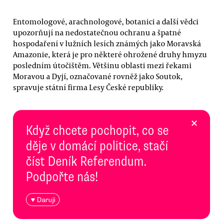
Entomologové, arachnologové, botanici a další vědci
upozorňují na nedostatečnou ochranu a špatné
hospodaření v lužních lesích známých jako Moravská
Amazonie, která je pro některé ohrožené druhy hmyzu
posledním útočištěm. Většinu oblasti mezi řekami
Moravou a Dyjí, označované rovněž jako Soutok,
spravuje státní firma Lesy České republiky.
×
Když chcete pochopit, co se
děje v domácí politice, stačí
číst Deník Referendum.
Podpořte nás!
♥ Daruji