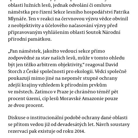
oblasti lužních lesů, jednak odvolání či omluvu
náměstka pro řízení Sekce lesního hospodářství Patrika
Mlynáře. Ten v reakci na červnovou výzvu vědce obvinil
z neobjektivity a účelového načasování výzvy před
připravovaným vyhlášením oblasti Soutok Národní
přírodní památkou.
„Pan náměstek, jakožto vedoucí sekce přímo
zodpovědné za stav našich lesů, může v tomto ohledu
být jen těžko arbitrem objektivity,“ reagoval David
Storch z České společnosti pro ekologii. Vědci společně
poukazují mimo jiné na nepoměr stupně ochrany
zdejší krajiny vzhledem k přírodním prvkům
ve městech. Zatímco v Praze je chráněno téměř pět
procent území, cíp lesů Moravské Amazonie pouze
ze dvou procent.
Diskuse o institucionální podobě ochrany dané oblasti
se přitom vedou již od devadesátých let. Návrh soustavy
rezervací pak existuje od roku 2014.