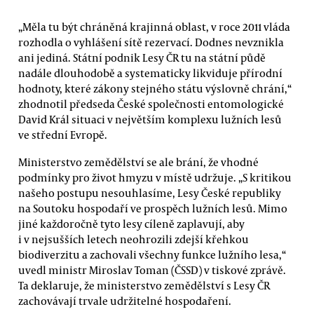
„Měla tu být chráněná krajinná oblast, v roce 2011 vláda
rozhodla o vyhlášení sítě rezervací. Dodnes nevznikla
ani jediná. Státní podnik Lesy ČR tu na státní půdě
nadále dlouhodobě a systematicky likviduje přírodní
hodnoty, které zákony stejného státu výslovně chrání,“
zhodnotil předseda České společnosti entomologické
David Král situaci v největším komplexu lužních lesů
ve střední Evropě.
Ministerstvo zemědělství se ale brání, že vhodné
podmínky pro život hmyzu v místě udržuje. „S kritikou
našeho postupu nesouhlasíme, Lesy České republiky
na Soutoku hospodaří ve prospěch lužních lesů. Mimo
jiné každoročně tyto lesy cíleně zaplavují, aby
i v nejsušších letech neohrozili zdejší křehkou
biodiverzitu a zachovali všechny funkce lužního lesa,“
uvedl ministr Miroslav Toman (ČSSD) v tiskové zprávě.
Ta deklaruje, že ministerstvo zemědělství s Lesy ČR
zachovávají trvale udržitelné hospodaření.