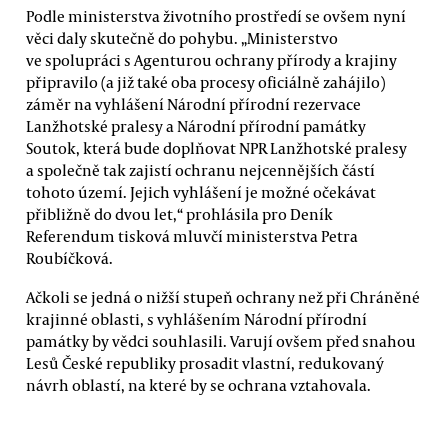
Podle ministerstva životního prostředí se ovšem nyní
věci daly skutečně do pohybu. „Ministerstvo
ve spolupráci s Agenturou ochrany přírody a krajiny
připravilo (a již také oba procesy oficiálně zahájilo)
záměr na vyhlášení Národní přírodní rezervace
Lanžhotské pralesy a Národní přírodní památky
Soutok, která bude doplňovat NPR Lanžhotské pralesy
a společně tak zajistí ochranu nejcennějších částí
tohoto území. Jejich vyhlášení je možné očekávat
přibližně do dvou let,“ prohlásila pro Deník
Referendum tisková mluvčí ministerstva Petra
Roubíčková.
Ačkoli se jedná o nižší stupeň ochrany než při Chráněné
krajinné oblasti, s vyhlášením Národní přírodní
památky by vědci souhlasili. Varují ovšem před snahou
Lesů České republiky prosadit vlastní, redukovaný
návrh oblastí, na které by se ochrana vztahovala.