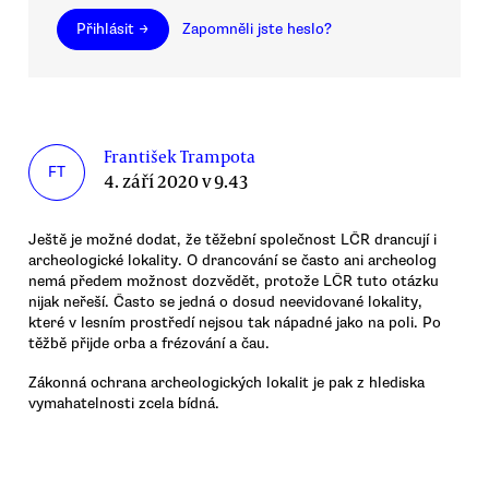
Přihlásit →
Zapomněli jste heslo?
František Trampota
FT
4. září 2020 v 9.43
Ještě je možné dodat, že těžební společnost LČR drancují i
archeologické lokality. O drancování se často ani archeolog
nemá předem možnost dozvědět, protože LČR tuto otázku
nijak neřeší. Často se jedná o dosud neevidované lokality,
které v lesním prostředí nejsou tak nápadné jako na poli. Po
těžbě přijde orba a frézování a čau.
Zákonná ochrana archeologických lokalit je pak z hlediska
vymahatelnosti zcela bídná.