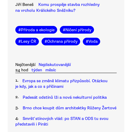
Jiří Beneš
Komu prospěje stavba rozhledny
na vrcholu Králického Sněžníku?
#
Příroda a ekologie
#
Ničení přírody
#
Lesy ČR
#
Ochrana přírody
#
Voda
Nejčtenější
Nejdiskutovanější
24 hod
týden
měsíc
1.
Evropa se změně klimatu přizpůsobí. Otázkou
je kdy, jak a co s příčinami
2.
Padesát odstínů lži a nová nekulturní politika
3.
Brno chce koupit dům architektky Růženy Žertové
4.
Smršť stínových vlád: po STAN a ODS tu svou
představili i Piráti