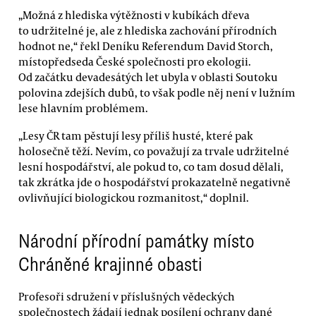
„Možná z hlediska výtěžnosti v kubíkách dřeva
to udržitelné je, ale z hlediska zachování přírodních
hodnot ne,“ řekl Deníku Referendum David Storch,
místopředseda České společnosti pro ekologii.
Od začátku devadesátých let ubyla v oblasti Soutoku
polovina zdejších dubů, to však podle něj není v lužním
lese hlavním problémem.
„Lesy ČR tam pěstují lesy příliš husté, které pak
holosečně těží. Nevím, co považují za trvale udržitelné
lesní hospodářství, ale pokud to, co tam dosud dělali,
tak zkrátka jde o hospodářství prokazatelně negativně
ovlivňující biologickou rozmanitost,“ doplnil.
Národní přírodní památky místo
Chráněné krajinné obasti
Profesoři sdružení v příslušných vědeckých
společnostech žádají jednak posílení ochrany dané