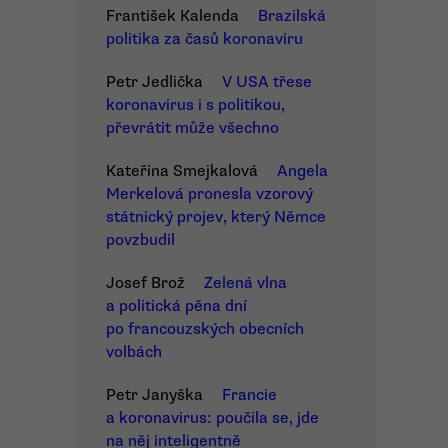
František Kalenda
Brazilská
politika za časů koronaviru
Petr Jedlička
V USA třese
koronavirus i s politikou,
převrátit může všechno
Kateřina Smejkalová
Angela
Merkelová pronesla vzorový
státnický projev, který Němce
povzbudil
Josef Brož
Zelená vlna
a politická pěna dní
po francouzských obecních
volbách
Petr Janyška
Francie
a koronavirus: poučila se, jde
na něj inteligentně