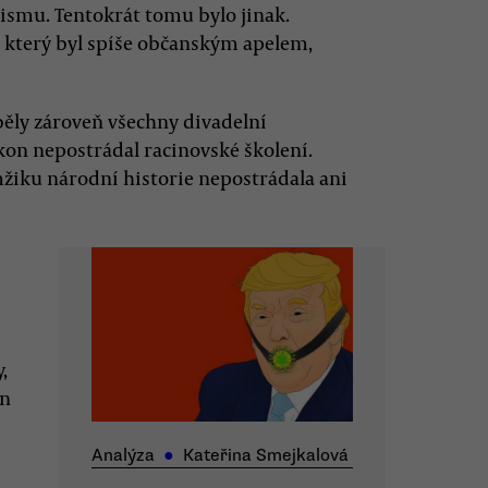
smu. Tentokrát tomu bylo jinak.
 který byl spíše občanským apelem,
ěly zároveň všechny divadelní
ýkon nepostrádal racinovské školení.
žiku národní historie nepostrádala ani
,
en
Analýza
●
Kateřina Smejkalová