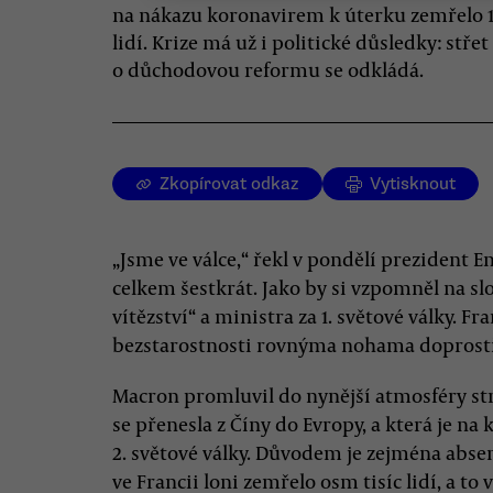
na nákazu koronavirem k úterku zemřelo 
lidí. Krize má už i politické důsledky: střet
o důchodovou reformu se odkládá.
Zkopírovat odkaz
Vytisknout
„Jsme ve válce,“ řekl v pondělí prezident
celkem šestkrát. Jako by si vzpomněl na s
vítězství“ a ministra za 1. světové války. Fr
bezstarostnosti rovnýma nohama doprostř
Macron promluvil do nynější atmosféry str
se přenesla z Číny do Evropy, a která je n
2. světové války. Důvodem je zejména abse
ve Francii loni zemřelo osm tisíc lidí, a to 