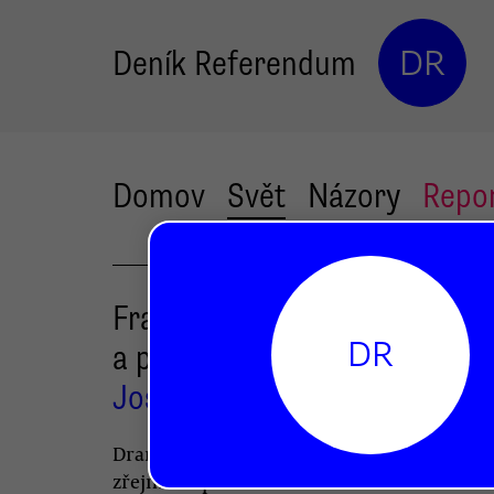
Deník Referendum
DR
Domov
Svět
Názory
Repo
Francouzská „válka“ s virem
DR
a pauza důchodové reformy
Josef Brož
Dramatická rétorika francouzského prezi
zřejmě odpovídá vážnosti situace. Ve Franc