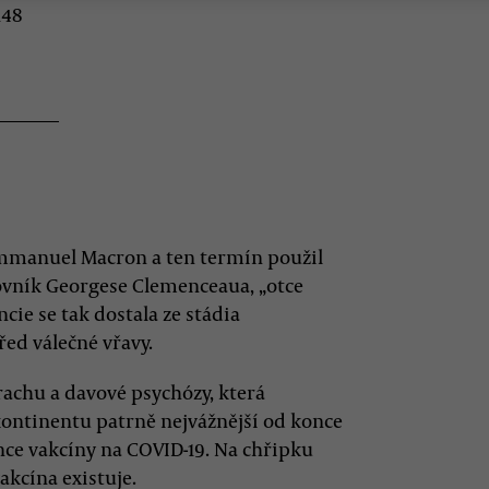
148
 Emmanuel Macron a ten termín použil
lovník Georgese Clemenceaua, „otce
ancie se tak dostala ze stádia
ed válečné vřavy.
achu a davové psychózy, která
a kontinentu patrně nejvážnější od konce
nce vakcíny na COVID-19. Na chřipku
vakcína existuje.