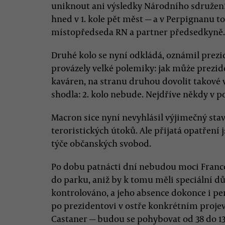
uniknout ani výsledky Národního sdružení 
hned v 1. kole pět měst — a v Perpignanu to 
místopředseda RN a partner předsedkyně.
Druhé kolo se nyní odkládá, oznámil prez
provázely velké polemiky: jak můże prezid
kaváren, na stranu druhou dovolit takové 
shodla: 2. kolo nebude. Nejdříve někdy v po
Macron sice nyní nevyhlásil výjimečný stav
teroristických útoků. Ale přijatá opatření j
týče občanských svobod.
Po dobu patnácti dní nebudou moci Francou
do parku, aniž by k tomu měli speciální dův
kontrolováno, a jeho absence dokonce i pe
po prezidentovi v ostře konkrétním proje
Castaner — budou se pohybovat od 38 do 13