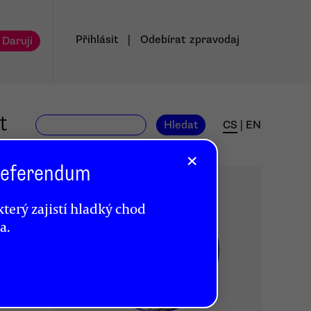
Přihlásit
|
Odebírat
zpravodaj
 Daruji
t
Hledat
CS
|
EN
×
 Referendum
terý zajistí hladký chod
a.