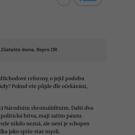
: Zůstaňte doma. Repro DR
důchodové reformy, o jejíž podobu
o kdy? Pokud vše půjde dle očekávání,
49-3 Národním shromážděním. Další dva
 politická bitva, mají zatím pauzu.
jenže nikdo nezná, ale není je schopen
ka jako spíše stav mysli.