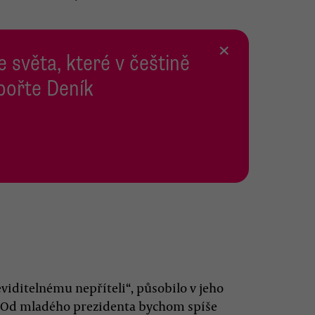
×
e světa, které v češtině
pořte Deník
neviditelnému nepříteli“, působilo v jeho
n. Od mladého prezidenta bychom spíše