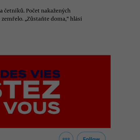
ů a četníků. Počet nakažených
í zemřelo. „Zůstaňte doma,“ hlásí