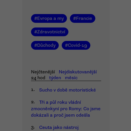
#
Evropa a my
#
Francie
#
Zdravotnictví
#
Důchody
#
Covid-19
Nejčtenější
Nejdiskutovanější
24 hod
týden
měsíc
1.
Sucho v době motoristické
2.
Tři a půl roku vládní
zmocněnkyní pro Romy: Co jsme
dokázali a proč jsem odešla
3.
Ceuta jako nástroj