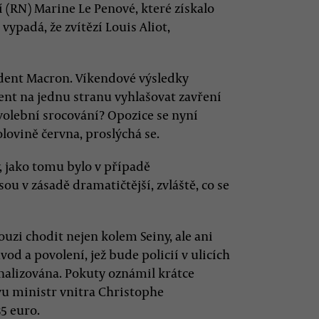
(RN) Marine Le Penové, které získalo
vypadá, že zvítězí Louis Aliot,
ident Macron. Víkendové výsledky
ent na jednu stranu vyhlašovat zavření
volební srocování? Opozice se nyní
lovině června, proslýchá se.
, jako tomu bylo v případě
sou v zásadě dramatičtější, zvláště, co se
zi chodit nejen kolem Seiny, ale ani
od a povolení, jež bude policií v ulicích
nalizována. Pokuty oznámil krátce
vu ministr vnitra Christophe
5 euro.