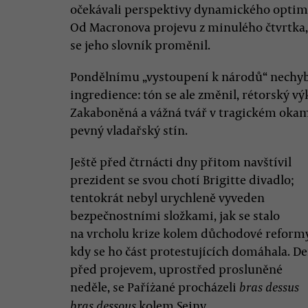
očekávali perspektivy dynamického optimi
Od Macronova projevu z minulého čtvrtka,
se jeho slovník proměnil.
Pondělnímu „vystoupení k národů“ nechyb
ingredience: tón se ale změnil, rétorský v
Zakaboněná a vážná tvář v tragickém okam
pevný vladařský stín.
Ještě před čtrnácti dny přitom navštívil
prezident se svou chotí Brigitte divadlo;
tentokrát nebyl urychleně vyveden
bezpečnostními složkami, jak se stalo
na vrcholu krize kolem důchodové reformy
kdy se ho část protestujících domáhala. D
před projevem, uprostřed prosluněné
neděle, se Paříżané procházeli
bras dessus
kolem Seiny.
bras dessous