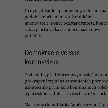
To nyní, divadlo i promenády, v dosud zn
podobě končí, mění totiž radikálně
jmenovatele. Konec bezstarostnosti, konec
zábavy. Je tu válka a s ní přichází i nový
pořádek.
Demokracie versus
koronavirus
O víkendu, před Macronovym válečným pr
překvapení zejména zahraničních pozorovate
uskutečnilo první kolo komunálních voleb
o pařížskou radnici — zvítězila v něm soci
Macronova kandidátka Agnès Buzynová pro