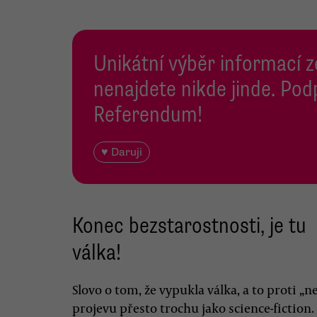
Unikátní výběr informací z
nenajdete nikde jinde. Pod
Referendum!
♥ Daruji
Konec bezstarostnosti, je tu
válka!
Slovo o tom, že vypukla válka, a to proti „
projevu přesto trochu jako science-fictio