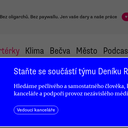
Bez oligarchů. Bez paywallu.
Jen vaše dary a naše práce
♥
rtérky
Klima
Bečva
Město
Podcas
Staňte se součástí týmu Deníku
Hledáme pečlivého a samostatného člověka, k
kanceláře a podpoří provoz nezávislého médi
Vedoucí kanceláře
denta
ii