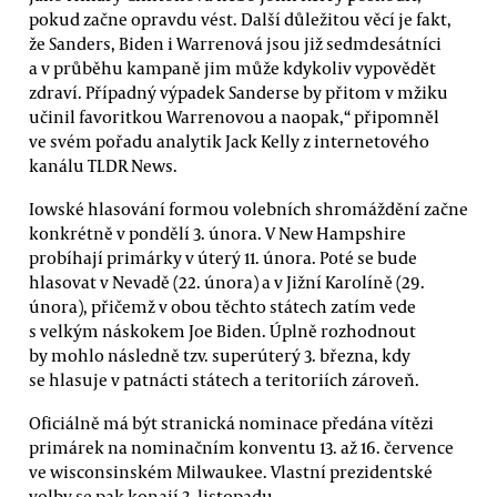
pokud začne opravdu vést. Další důležitou věcí je fakt,
že Sanders, Biden i Warrenová jsou již sedmdesátníci
a v průběhu kampaně jim může kdykoliv vypovědět
zdraví. Případný výpadek Sanderse by přitom v mžiku
učinil favoritkou Warrenovou a naopak,“ připomněl
ve svém pořadu analytik Jack Kelly z internetového
kanálu TLDR News.
Iowské hlasování formou volebních shromáždění začne
konkrétně v pondělí 3. února. V New Hampshire
probíhají primárky v úterý 11. února. Poté se bude
hlasovat v Nevadě (22. února) a v Jižní Karolíně (29.
února), přičemž v obou těchto státech zatím vede
s velkým náskokem Joe Biden. Úplně rozhodnout
by mohlo následně tzv. superúterý 3. března, kdy
se hlasuje v patnácti státech a teritoriích zároveň.
Oficiálně má být stranická nominace předána vítězi
primárek na nominačním konventu 13. až 16. července
ve wisconsinském Milwaukee. Vlastní prezidentské
volby se pak konají 3. listopadu.