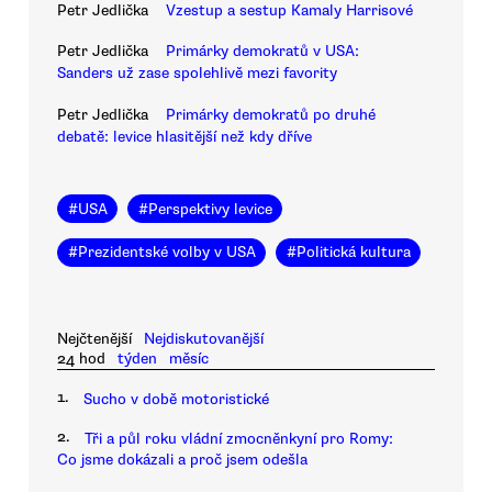
Petr Jedlička
Vzestup a sestup Kamaly Harrisové
Petr Jedlička
Primárky demokratů v USA:
Sanders už zase spolehlivě mezi favority
Petr Jedlička
Primárky demokratů po druhé
debatě: levice hlasitější než kdy dříve
#
USA
#
Perspektivy levice
#
Prezidentské volby v USA
#
Politická kultura
Nejčtenější
Nejdiskutovanější
24 hod
týden
měsíc
1.
Sucho v době motoristické
2.
Tři a půl roku vládní zmocněnkyní pro Romy:
Co jsme dokázali a proč jsem odešla