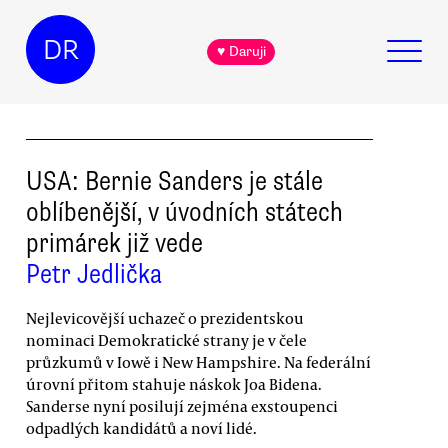
DR
♥ Daruji
USA: Bernie Sanders je stále
oblíbenější, v úvodních státech
primárek již vede
Petr Jedlička
Nejlevicovější uchazeč o prezidentskou
nominaci Demokratické strany je v čele
průzkumů v Iowě i New Hampshire. Na federální
úrovní přitom stahuje náskok Joa Bidena.
Sanderse nyní posilují zejména exstoupenci
odpadlých kandidátů a noví lidé.