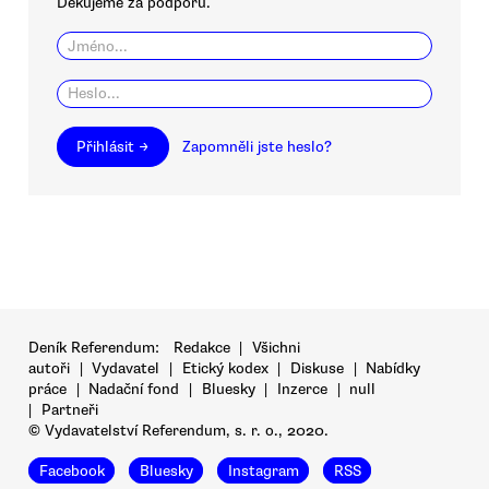
Děkujeme za podporu.
Přihlásit →
Zapomněli jste heslo?
Deník Referendum:
Redakce
|
Všichni
autoři
|
Vydavatel
|
Etický kodex
|
Diskuse
|
Nabídky
práce
|
Nadační fond
|
Bluesky
|
Inzerce
|
null
|
Partneři
© Vydavatelství Referendum, s. r. o., 2020.
Facebook
Bluesky
Instagram
RSS