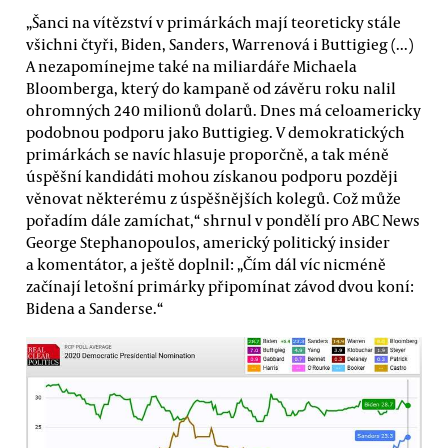
„Šanci na vítězství v primárkách mají teoreticky stále
všichni čtyři, Biden, Sanders, Warrenová i Buttigieg (...)
A nezapomínejme také na miliardáře Michaela
Bloomberga, který do kampaně od závěru roku nalil
ohromných 240 milionů dolarů. Dnes má celoamericky
podobnou podporu jako Buttigieg. V demokratických
primárkách se navíc hlasuje proporčně, a tak méně
úspěšní kandidáti mohou získanou podporu později
věnovat některému z úspěšnějších kolegů. Což může
pořadím dále zamíchat,“ shrnul v pondělí pro ABC News
George Stephanopoulos, americký politický insider
a komentátor, a ještě doplnil: „Čím dál víc nicméně
začínají letošní primárky připomínat závod dvou koní:
Bidena a Sanderse.“