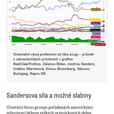
Orientační vývoj preferencí od léta 2019 — průměr
z celoamerických průzkumů v grafice
RealClearPolitics. Zelenou Biden, modrou Sanders,
hnědou Warrenová, žlutou Bloomberg, fialovou
Buttigieg. Repro DR
Sandersova síla a možné slabiny
Účastníci focus groups pořádaných americkými
televizemi během velkých primárkových debat