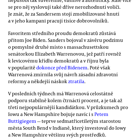
nepůsobí tak suverénně, vášnivě a autenticky. Stále více
se pro něj vyslovují také dříve nerozhodnutí voliči.
Je znát, že za Sandersem stojí zmobilizované hnutí
a v jeho kampani pracují tisíce dobrovolníků.
Favoritem středního proudu demokratů zůstává
přitom Joe Biden. Sanders bojoval v závěru podzimu
o pomyslné druhé místo s massachusettskou
senátorkou Elizabeth Warrenovou, jež patří rovněž
k levicovému křídlu demokratů a v říjnu byla
v popularitě
dokonce před Bidenem
. Poté však
Warrenová zmírnila svůj návrh zásadní zdravotní
reformy a někdejší náskok
ztratila
.
V posledních týdnech má Warrenová celostátně
podporu stabilně kolem čtrnácti procent, a je tak až
třetí nejpopulárnější kandidátkou. V průzkumech pro
Iowu a New Hampshire bojuje navíc i s
Petem
Buttigiegem
— teprve sedmatřicetiletým starostou
města South Bend v Indianě, který investoval do Iowy
a New Hampshire většinu svých prostředků.