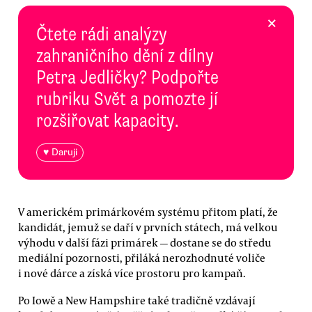
×
Čtete rádi analýzy
zahraničního dění z dílny
Petra Jedličky? Podpořte
rubriku Svět a pomozte jí
rozšiřovat kapacity.
♥ Daruji
V americkém primárkovém systému přitom platí, že
kandidát, jemuž se daří v prvních státech, má velkou
výhodu v další fázi primárek — dostane se do středu
mediální pozornosti, přiláká nerozhodnuté voliče
i nové dárce a získá více prostoru pro kampaň.
Po Iowě a New Hampshire také tradičně vzdávají