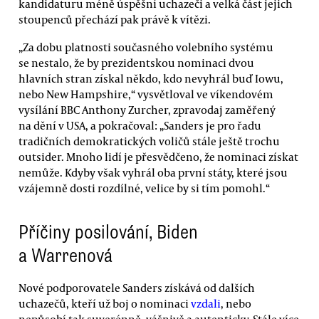
kandidaturu méně úspěšní uchazeči a velká část jejich
stoupenců přechází pak právě k vítězi.
„Za dobu platnosti současného volebního systému
se nestalo, že by prezidentskou nominaci dvou
hlavních stran získal někdo, kdo nevyhrál buď Iowu,
nebo New Hampshire,“ vysvětloval ve víkendovém
vysílání BBC Anthony Zurcher, zpravodaj zaměřený
na dění v USA, a pokračoval: „Sanders je pro řadu
tradičních demokratických voličů stále ještě trochu
outsider. Mnoho lidí je přesvědčeno, že nominaci získat
nemůže. Kdyby však vyhrál oba první státy, které jsou
vzájemně dosti rozdílné, velice by si tím pomohl.“
Příčiny posilování, Biden
a Warrenová
Nové podporovatele Sanders získává od dalších
uchazečů, kteří už boj o nominaci
vzdali
, nebo