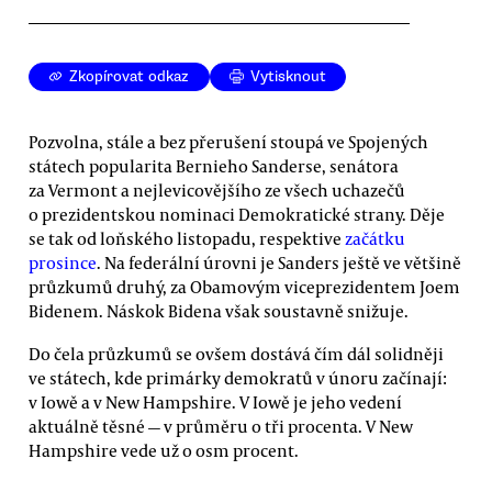
Zkopírovat odkaz
Vytisknout
Pozvolna, stále a bez přerušení stoupá ve Spojených
státech popularita Bernieho Sanderse, senátora
za Vermont a nejlevicovějšího ze všech uchazečů
o prezidentskou nominaci Demokratické strany. Děje
se tak od loňského listopadu, respektive
začátku
prosince
. Na federální úrovni je Sanders ještě ve většině
průzkumů druhý, za Obamovým viceprezidentem Joem
Bidenem. Náskok Bidena však soustavně snižuje.
Do čela průzkumů se ovšem dostává čím dál solidněji
ve státech, kde primárky demokratů v únoru začínají:
v Iowě a v New Hampshire. V Iowě je jeho vedení
aktuálně těsné — v průměru o tři procenta. V New
Hampshire vede už o osm procent.