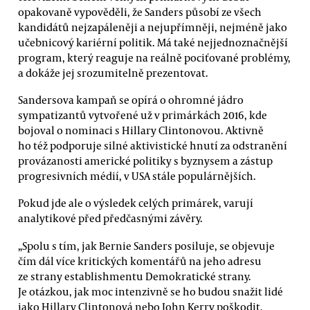
opakovaně vypověděli, že Sanders působí ze všech
kandidátů nejzapáleněji a nejupřímněji, nejméně jako
učebnicový kariérní politik. Má také nejjednoznačnější
program, který reaguje na reálně pociťované problémy,
a dokáže jej srozumitelně prezentovat.
Sandersova kampaň se opírá o ohromné jádro
sympatizantů vytvořené už v primárkách 2016, kde
bojoval o nominaci s Hillary Clintonovou. Aktivně
ho též podporuje silné aktivistické hnutí za odstranění
provázanosti americké politiky s byznysem a zástup
progresivních médií, v USA stále populárnějších.
Pokud jde ale o výsledek celých primárek, varují
analytikové před předčasnými závěry.
„Spolu s tím, jak Bernie Sanders posiluje, se objevuje
čím dál více kritických komentářů na jeho adresu
ze strany establishmentu Demokratické strany.
Je otázkou, jak moc intenzivně se ho budou snažit lidé
jako Hillary Clintonová nebo John Kerry poškodit,