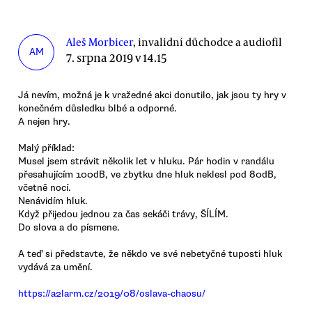
Aleš Morbicer
, invalidní důchodce a audiofil
AM
7. srpna 2019 v 14.15
Já nevím, možná je k vražedné akci donutilo, jak jsou ty hry v
konečném důsledku blbé a odporné.
A nejen hry.
Malý příklad:
Musel jsem strávit několik let v hluku. Pár hodin v randálu
přesahujícím 100dB, ve zbytku dne hluk neklesl pod 80dB,
včetně nocí.
Nenávidím hluk.
Když přijedou jednou za čas sekáči trávy, ŠÍLÍM.
Do slova a do písmene.
A teď si představte, že někdo ve své nebetyčné tuposti hluk
vydává za umění.
https://a2larm.cz/2019/08/oslava-chaosu/