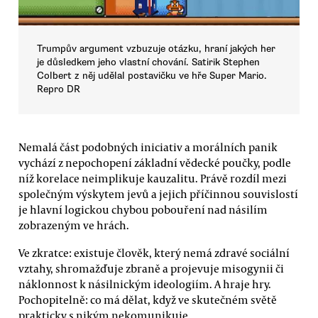
Trumpův argument vzbuzuje otázku, hraní jakých her
je důsledkem jeho vlastní chování. Satirik Stephen
Colbert z něj udělal postavičku ve hře Super Mario.
Repro DR
Nemalá část podobných iniciativ a morálních panik
vychází z nepochopení základní vědecké poučky, podle
níž korelace neimplikuje kauzalitu. Právě rozdíl mezi
společným výskytem jevů a jejich příčinnou souvislostí
je hlavní logickou chybou pobouření nad násilím
zobrazeným ve hrách.
Ve zkratce: existuje člověk, který nemá zdravé sociální
vztahy, shromažďuje zbraně a projevuje misogynii či
náklonnost k násilnickým ideologiím. A hraje hry.
Pochopitelně: co má dělat, když ve skutečném světě
prakticky s nikým nekomunikuje.