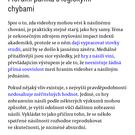
chybami
Spor o to, zda videohry mohou vést k násilnému
chování, je prakticky stejně starý, jako hry samy. Téma
je nekonečným zdrojem zvyšování impact indexů
akademiků, protože se o něm
dají vypracovat stovky
studií
, aniž by se došlo k jasnému závěru. Mediálně
přitažlivější jsou sice výsledky, jež
hry z násilí viní
,
převládajícím výstupem je ale to, že
neexistuje žádná
přímá souvislost
mezi hraním videoher a násilným
jednáním.
Pokud nějaký vliv existuje, s nejvyšší pravděpodobností
nedosahuje měřitelných hodnot
. Jediné, co hry
zobrazením násilí podle některých výzkumů mohou
způsobit, je vyšší odolnost vůči dalšímu zobrazení
násilí. Vykládat to jako příčinu toho, že se někdo
spatřené násilnosti rozhodne reprodukovat
ve skutečnosti, je nicméně absurdní.