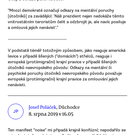
"Mnozí demokraté označují odkazy na mentální poruchy
[útočníků] za zavádějící: 'Náš prezident nejen nedokáže těmto
vnitrostátním teroristům čelit a odzbrojit je, ale navíc posiluje
a omlouvá jejich nenávist'."
---------------------------------------
V podstatě téměř totožným způsobem, jako reaguje americká
levice v případě šílených ("domácích") střelců, reaguje i
evropská (protiimigrační) krajní pravice v případě šílených
útočníků neevropského původu: Odkazy na mentální či
psychické poruchy útočníků neevropského původu považuje
evropská (protiimigrační) krajní pravice za omlouvání jejich
nenávisti.
Josef Poláček
, Důchodce
JP
8. srpna 2019 v 16.05
Ten manifest "noise" mi připadá krajně konfúzní; nepodařilo se