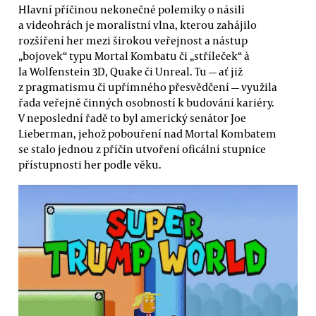
Hlavní příčinou nekonečné polemiky o násilí
a videohrách je moralistní vlna, kterou zahájilo
rozšíření her mezi širokou veřejnost a nástup
„bojovek“ typu Mortal Kombatu či „stříleček“ à
la Wolfenstein 3D, Quake či Unreal. Tu — ať již
z pragmatismu či upřímného přesvědčení — využila
řada veřejně činných osobností k budování kariéry.
V neposlední řadě to byl americký senátor Joe
Lieberman, jehož pobouření nad Mortal Kombatem
se stalo jednou z příčin utvoření oficální stupnice
přístupnosti her podle věku.