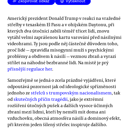
Zkopírovat odkaz
Vytisknout
Americký prezident Donald Trump v reakci na vražedné
střelby v texaském El Pasu a v ohijském Daytonu, při
kterých dva útočníci zabili téměř třicet lidí, znovu
vytáhl velmi zaprášenou kartu varování před násilnými
videohrami. Ty jsou podle něj částečně důvodem toho,
proč lidé — zpravidla misogynní muži s psychickými
problémy a obdivem k násilí — vezmou zbraň a vyrazí
střílet na náhodné bezbranné lidi. Na místě je prý
přísnější regulace her
.
Samozřejmě se jedná o zcela prázdné vyjádření, které
odpoutává pozornost jak od ideologické spřízněnosti
jednoho ze
střelců s trumpovským nacionalismem
, tak
od
skutečných příčin tragédií
, jako je extrémní
rozšíření útočných pušek a dalších vysoce účinných
zbraní mezi lidmi, kteří by neměli mít doma ani
vzduchovku, obecná atmosféra násilí a dominový efekt,
při kterém jeden šílený střelec inspiruje dalšího.