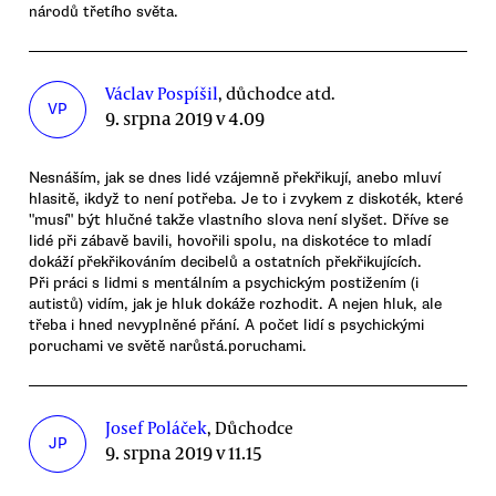
národů třetího světa.
Václav Pospíšil
, důchodce atd.
VP
9. srpna 2019 v 4.09
Nesnáším, jak se dnes lidé vzájemně překřikují, anebo mluví
hlasitě, ikdyž to není potřeba. Je to i zvykem z diskoték, které
"musí" být hlučné takže vlastního slova není slyšet. Dříve se
lidé při zábavě bavili, hovořili spolu, na diskotéce to mladí
dokáží překřikováním decibelů a ostatních překřikujících.
Při práci s lidmi s mentálním a psychickým postižením (i
autistů) vidím, jak je hluk dokáže rozhodit. A nejen hluk, ale
třeba i hned nevyplněné přání. A počet lidí s psychickými
poruchami ve světě narůstá.poruchami.
Josef Poláček
, Důchodce
JP
9. srpna 2019 v 11.15