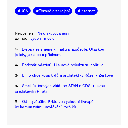
#
USA
#
Zbraně a zbrojení
#
Internet
Nejčtenější
Nejdiskutovanější
24 hod
týden
měsíc
1.
Evropa se změně klimatu přizpůsobí. Otázkou
je kdy, jak a co s příčinami
2.
Padesát odstínů lži a nová nekulturní politika
3.
Brno chce koupit dům architektky Růženy Žertové
4.
Smršť stínových vlád: po STAN a ODS tu svou
představili i Piráti
5.
Od největšího Pridu ve východní Evropě
ke komunitnímu navlékání korálků