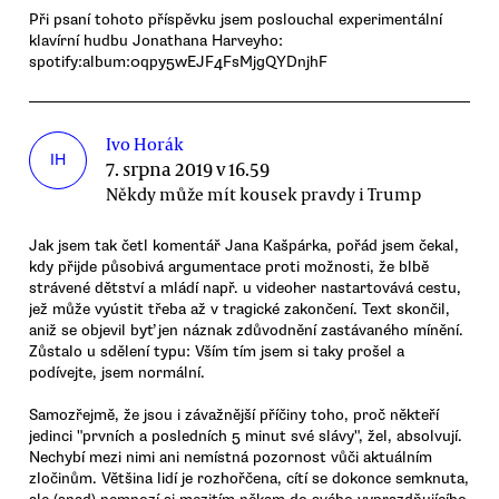
Při psaní tohoto příspěvku jsem poslouchal experimentální
klavírní hudbu Jonathana Harveyho:
spotify:album:0qpy5wEJF4FsMjgQYDnjhF
Ivo Horák
IH
7. srpna 2019 v 16.59
Někdy může mít kousek pravdy i Trump
Jak jsem tak četl komentář Jana Kašpárka, pořád jsem čekal,
kdy přijde působivá argumentace proti možnosti, že blbě
strávené dětství a mládí např. u videoher nastartovává cestu,
jež může vyústit třeba až v tragické zakončení. Text skončil,
aniž se objevil byť jen náznak zdůvodnění zastávaného mínění.
Zůstalo u sdělení typu: Vším tím jsem si taky prošel a
podívejte, jsem normální.
Samozřejmě, že jsou i závažnější příčiny toho, proč někteří
jedinci "prvních a posledních 5 minut své slávy", žel, absolvují.
Nechybí mezi nimi ani nemístná pozornost vůči aktuálním
zločinům. Většina lidí je rozhořčena, cítí se dokonce semknuta,