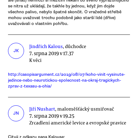
ale (snad) nemnozí si mezitím někam do svého vyprazdňujícího
se nitra už ukládají, že takhle by jednou, když jim dojde
všechno palivo, nebylo špatné skončit. O vražedné střelbě
mohou uvažovat trochu podobně jako starší lidé (dříve)
uvažovávali o vlastním pohřbu.
Jindřich Kalous
, důchodce
JK
7. srpna 2019 v 17.37
K věci
http://casopisargument.cz/2019/08/07/koho-vinit-vysinute-
jedince-nebo-neurotickou-spolecnost-na-okraj-tragickych-
zprav-z-texasu-a-ohia/
Jiří Nushart
, maloměšťácký usmiřovač
JN
7. srpna 2019 v 19.25
Zrcadlení americké levice a evropské pravice
Cituji z odkazu pana Kalouse: