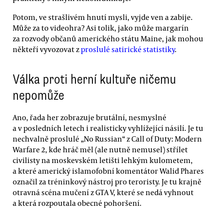
Potom, ve strašlivém hnutí mysli, vyjde ven a zabije.
Může za to videohra? Asi tolik, jako může margarín
za rozvody občanů amerického státu Maine, jak mohou
někteří vyvozovat z
proslulé satirické statistiky
.
Válka proti herní kultuře ničemu
nepomůže
Ano, řada her zobrazuje brutální, nesmyslné
a v posledních letech i realisticky vyhlížející násilí. Je tu
nechvalně proslulé „No Russian“ z Call of Duty: Modern
Warfare 2, kde hráč měl (ale nutně nemusel) střílet
civilisty na moskevském letišti lehkým kulometem,
a které americký islamofobní komentátor Walid Phares
označil za tréninkový nástroj pro teroristy. Je tu krajně
otravná scéna mučení z GTA V, které se nedá vyhnout
a která rozpoutala obecné pohoršení.