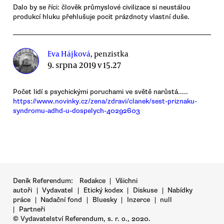
Dalo by se říci: člověk průmyslové civilizace si neustálou
produkcí hluku přehlušuje pocit prázdnoty vlastní duše.
Eva Hájková
, penzistka
9. srpna 2019 v 15.27
Počet lidí s psychickými poruchami ve světě narůstá.....
https://www.novinky.cz/zena/zdravi/clanek/sest-priznaku-
syndromu-adhd-u-dospelych-40292603
Deník Referendum:
Redakce
|
Všichni
autoři
|
Vydavatel
|
Etický kodex
|
Diskuse
|
Nabídky
práce
|
Nadační fond
|
Bluesky
|
Inzerce
|
null
|
Partneři
© Vydavatelství Referendum, s. r. o., 2020.