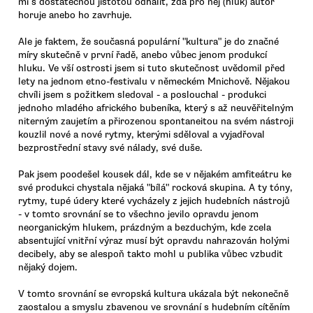
mi s dostatečnou jistotou odhalit, zda pro něj (hluk) autor
horuje anebo ho zavrhuje.
Ale je faktem, že současná populární "kultura" je do značné
míry skutečně v první řadě, anebo vůbec jenom produkcí
hluku. Ve vší ostrosti jsem si tuto skutečnost uvědomil před
lety na jednom etno-festivalu v německém Mnichově. Nějakou
chvíli jsem s požitkem sledoval - a poslouchal - produkci
jednoho mladého afrického bubeníka, který s až neuvěřitelným
niterným zaujetím a přirozenou spontaneitou na svém nástroji
kouzlil nové a nové rytmy, kterými sděloval a vyjadřoval
bezprostřední stavy své nálady, své duše.
Pak jsem poodešel kousek dál, kde se v nějakém amfiteátru ke
své produkci chystala nějaká "bílá" rocková skupina. A ty tóny,
rytmy, tupé údery které vycházely z jejich hudebních nástrojů
- v tomto srovnání se to všechno jevilo opravdu jenom
neorganickým hlukem, prázdným a bezduchým, kde zcela
absentující vnitřní výraz musí být opravdu nahrazován holými
decibely, aby se alespoň takto mohl u publika vůbec vzbudit
nějaký dojem.
V tomto srovnání se evropská kultura ukázala být nekonečně
zaostalou a smyslu zbavenou ve srovnání s hudebním cítěním