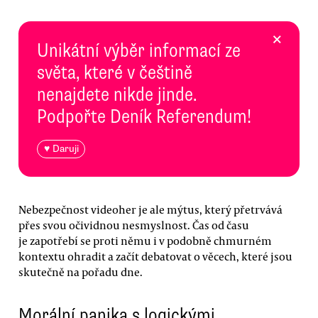
×
Unikátní výběr informací ze
světa, které v češtině
nenajdete nikde jinde.
Podpořte Deník Referendum!
♥ Daruji
Nebezpečnost videoher je ale mýtus, který přetrvává
přes svou očividnou nesmyslnost. Čas od času
je zapotřebí se proti němu i v podobně chmurném
kontextu ohradit a začít debatovat o věcech, které jsou
skutečně na pořadu dne.
Morální panika s logickými