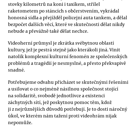
stovky kilometrů na koni i taxíkem, střílel
raketometem po stáncích s občerstvením, vykrádal
honosná sídla a přejížděl policejní auta tankem, a dělal
bezpočet dalších věcí, které ve skutečnosti dělat nikdy
nebude a převážně také dělat nechce.
Videoherní průmysl je zkrátka svébytnou oblastí
kultury, jež je pestrá stejně jako kterákoli jiná. Vinit
natolik komplexní kulturní fenomén ze společenských
problémů a tragédií je nesmyslné, a přesto překvapivě
snadné.
Potřebujeme odvahu přicházet se skutečnými řešeními
a usilovat o co nejméně násilnou společnost stojící
na solidaritě, svobodě jednotlivce a existenci
záchytných sítí, jež poskytnou pomoc těm, kdož
ji z nejrůznějších důvodů potřebují. Je to dosti náročný
úkol, ve kterém nám tažení proti videohrám nijak
nepomůže.