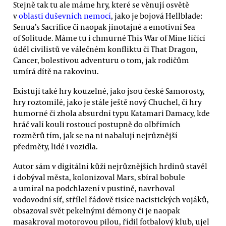
Stejně tak tu ale máme hry, které se věnují osvětě
v
oblasti duševních nemocí
, jako je bojová Hellblade:
Senua’s Sacrifice či naopak jinotajné a emotivní Sea
of Solitude. Máme tu i chmurné This War of Mine líčící
úděl civilistů ve válečném konfliktu či That Dragon,
Cancer, bolestivou adventuru o tom, jak rodičům
umírá dítě na rakovinu.
Existují také hry kouzelné, jako jsou české Samorosty,
hry roztomilé, jako je stále ještě nový Chuchel, či hry
humorné či zhola absurdní typu Katamari Damacy, kde
hráč valí kouli rostoucí postupně do olbřímích
rozměrů tím, jak se na ni nabalují nejrůznější
předměty, lidé i vozidla.
Autor sám v digitální kůži nejrůznějších hrdinů stavěl
i dobýval města, kolonizoval Mars, sbíral bobule
a umíral na podchlazení v pustině, navrhoval
vodovodní síť, střílel řádově tisíce nacistických vojáků,
obsazoval svět pekelnými démony či je naopak
masakroval motorovou pilou, řídil fotbalový klub, ujel