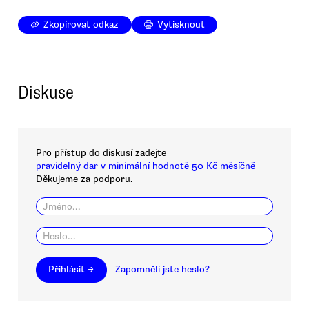
Zkopírovat odkaz
Vytisknout
Diskuse
Pro přístup do diskusí zadejte
pravidelný dar v minimální hodnotě 50 Kč měsíčně
Děkujeme za podporu.
Přihlásit →
Zapomněli jste heslo?