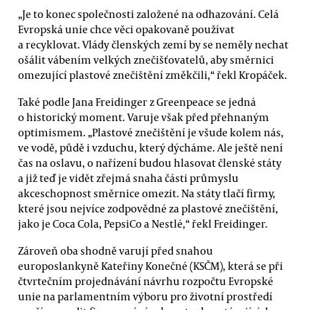
„Je to konec společnosti založené na odhazování. Celá
Evropská unie chce věci opakovaně používat
a recyklovat. Vlády členských zemí by se neměly nechat
ošálit vábením velkých znečišťovatelů, aby směrnici
omezující plastové znečištění změkčili,“ řekl Kropáček.
Také podle Jana Freidinger z Greenpeace se jedná
o historický moment. Varuje však před přehnaným
optimismem. „Plastové znečištění je všude kolem nás,
ve vodě, půdě i vzduchu, který dýcháme. Ale ještě není
čas na oslavu, o nařízení budou hlasovat členské státy
a již teď je vidět zřejmá snaha části průmyslu
akceschopnost směrnice omezit. Na státy tlačí firmy,
které jsou nejvíce zodpovědné za plastové znečištění,
jako je Coca Cola, PepsiCo a Nestlé,“ řekl Freidinger.
Zároveň oba shodně varují před snahou
europoslankyně Kateřiny Konečné (KSČM), která se při
čtvrtečním projednávání návrhu rozpočtu Evropské
unie na parlamentním výboru pro životní prostředí