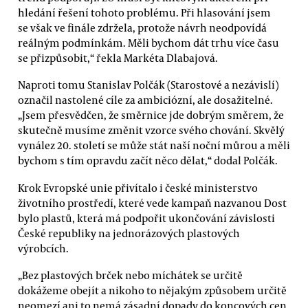
hledání řešení tohoto problému. Při hlasování jsem
se však ve finále zdržela, protože návrh neodpovídá
reálným podmínkám. Měli bychom dát trhu více času
se přizpůsobit,“ řekla Markéta Dlabajová.
Naproti tomu Stanislav Polčák (Starostové a nezávislí)
označil nastolené cíle za ambiciózní, ale dosažitelné.
„Jsem přesvědčen, že směrnice jde dobrým směrem, že
skutečně musíme změnit vzorce svého chování. Skvělý
vynález 20. století se může stát naší noční můrou a měli
bychom s tím opravdu začít něco dělat,“ dodal Polčák.
Krok Evropské unie přivítalo i české ministerstvo
životního prostředí, které vede kampaň nazvanou Dost
bylo plastů, která má podpořit ukončování závislosti
České republiky na jednorázových plastových
výrobcích.
„Bez plastových brček nebo míchátek se určitě
dokážeme obejít a nikoho to nějakým způsobem určitě
neomezí ani to nemá zásadní dopady do koncových cen