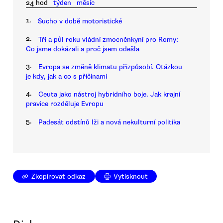
24 hod
týden
měsíc
1.
Sucho v době motoristické
2.
Tři a půl roku vládní zmocněnkyní pro Romy:
Co jsme dokázali a proč jsem odešla
3.
Evropa se změně klimatu přizpůsobí. Otázkou
je kdy, jak a co s příčinami
4.
Ceuta jako nástroj hybridního boje. Jak krajní
pravice rozděluje Evropu
5.
Padesát odstínů lži a nová nekulturní politika
Zkopírovat odkaz
Vytisknout