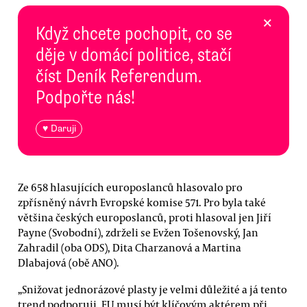
×
Když chcete pochopit, co se
děje v domácí politice, stačí
číst Deník Referendum.
Podpořte nás!
♥ Daruji
Ze 658 hlasujících europoslanců hlasovalo pro
zpřísněný návrh Evropské komise 571. Pro byla také
většina českých europoslanců, proti hlasoval jen Jiří
Payne (Svobodní), zdrželi se Evžen Tošenovský, Jan
Zahradil (oba ODS), Dita Charzanová a Martina
Dlabajová (obě ANO).
„Snižovat jednorázové plasty je velmi důležité a já tento
trend podporuji. EU musí být klíčovým aktérem při