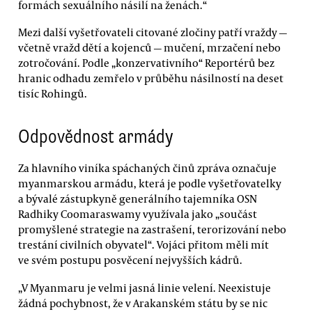
formách sexuálního násilí na ženách.“
Mezi další vyšetřovateli citované zločiny patří vraždy —
včetně vražd dětí a kojenců — mučení, mrzačení nebo
zotročování. Podle „konzervativního“ Reportérů bez
hranic odhadu zemřelo v průběhu násilností na deset
tisíc Rohingů.
Odpovědnost armády
Za hlavního viníka spáchaných činů zpráva označuje
myanmarskou armádu, která je podle vyšetřovatelky
a bývalé zástupkyně generálního tajemníka OSN
Radhiky Coomaraswamy využívala jako „součást
promyšlené strategie na zastrašení, terorizování nebo
trestání civilních obyvatel“. Vojáci přitom měli mít
ve svém postupu posvěcení nejvyšších kádrů.
„V Myanmaru je velmi jasná linie velení. Neexistuje
žádná pochybnost, že v Arakanském státu by se nic