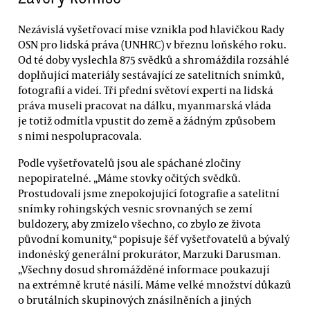
Nezávislá vyšetřovací mise vznikla pod hlavičkou Rady
OSN pro lidská práva (UNHRC) v březnu loňského roku.
Od té doby vyslechla 875 svědků a shromáždila rozsáhlé
doplňující materiály sestávající ze satelitních snímků,
fotografií a videí. Tři přední světoví experti na lidská
práva museli pracovat na dálku, myanmarská vláda
je totiž odmítla vpustit do země a žádným způsobem
s nimi nespolupracovala.
Podle vyšetřovatelů jsou ale spáchané zločiny
nepopiratelné. „Máme stovky očitých svědků.
Prostudovali jsme znepokojující fotografie a satelitní
snímky rohingských vesnic srovnaných se zemí
buldozery, aby zmizelo všechno, co zbylo ze života
původní komunity,“ popisuje šéf vyšetřovatelů a bývalý
indonéský generální prokurátor, Marzuki Darusman.
„Všechny dosud shromážděné informace poukazují
na extrémně kruté násilí. Máme velké množství důkazů
o brutálních skupinových znásilněních a jiných