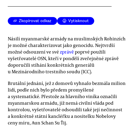
Zkopírovat odkaz
Vytisknout
Násilí myanmarské armády na muslimských Rohinzích
je možné charakterizovat jako genocidu. Nejtvrdší
možné odsouzení ve své
zprávě
poprvé použili
vyšetřovatelé OSN, kteří v pondělí zveřejněné zprávě
doporučili stíhání konkrétních generálů
u Mezinárodního trestního soudu (ICC).
Brutální jednání, jež z domovů vyhnalo bezmála milion
lidí, podle nich bylo předem promyšlené
a systematické. Přestože za hlavního viníka označili
myanmarskou armádu, jíž nemá civilní vláda pod
kontrolou, vyšetřovatelé odsoudili také její nečinnost
a konkrétně státní kancléřku a nositelku Nobelovy
ceny míru, Aun Schan Su Ťij.