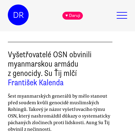
DR
♥ Daruji
Vyšetřovatelé OSN obvinili
myanmarskou armádu
z genocidy. Su Ťij mlčí
František Kalenda
Šest myanmarských generálů by mělo stanout
před soudem kvůli genocidě muslimských
Rohingů. Takový je názor vyšetřovacího týmu
OSN, který nashromáždil důkazy o systematicky
páchaných zločinech proti lidskosti. Aung Su Ťij
obvinil z nečinnosti.