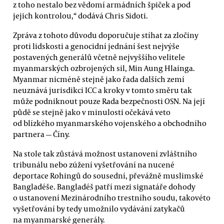
z toho nestalo bez vědomí armádních špiček a pod
jejich kontrolou,“ dodává Chris Sidoti.
Zpráva z tohoto důvodu doporučuje stíhat za zločiny
proti lidskosti a genocidní jednání šest nejvýše
postavených generálů včetně nejvyššího velitele
myanmarských ozbrojených sil, Min Aung Hlainga.
Myanmar nicméně stejně jako řada dalších zemí
neuznává jurisdikci ICC a kroky v tomto směru tak
může podniknout pouze Rada bezpečnosti OSN. Na její
půdě se stejně jako v minulosti očekává veto
od blízkého myanmarského vojenského a obchodního
partnera — Číny.
Na stole tak zůstává možnost ustanovení zvláštního
tribunálu nebo zúžení vyšetřování na nucené
deportace Rohingů do sousední, převážně muslimské
Bangladéše. Bangladéš patří mezi signatáře dohody
o ustanovení Mezinárodního trestního soudu, takovéto
vyšetřování by tedy umožnilo vydávání zatykačů
na myanmarské generály.