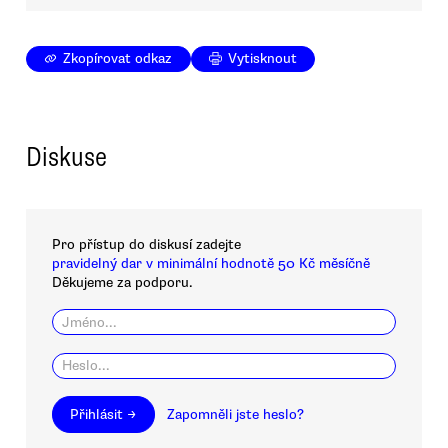
Zkopírovat odkaz
Vytisknout
Diskuse
Pro přístup do diskusí zadejte
pravidelný dar v minimální hodnotě 50 Kč měsíčně
Děkujeme za podporu.
Přihlásit →
Zapomněli jste heslo?