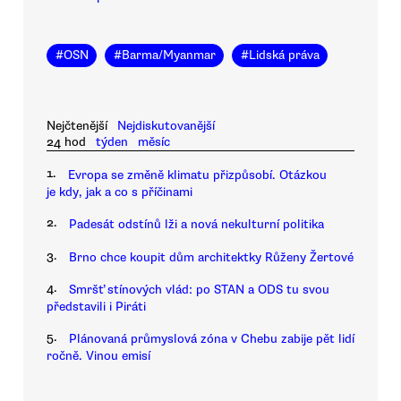
#
OSN
#
Barma/Myanmar
#
Lidská práva
Nejčtenější
Nejdiskutovanější
24 hod
týden
měsíc
1.
Evropa se změně klimatu přizpůsobí. Otázkou
je kdy, jak a co s příčinami
2.
Padesát odstínů lži a nová nekulturní politika
3.
Brno chce koupit dům architektky Růženy Žertové
4.
Smršť stínových vlád: po STAN a ODS tu svou
představili i Piráti
5.
Plánovaná průmyslová zóna v Chebu zabije pět lidí
ročně. Vinou emisí