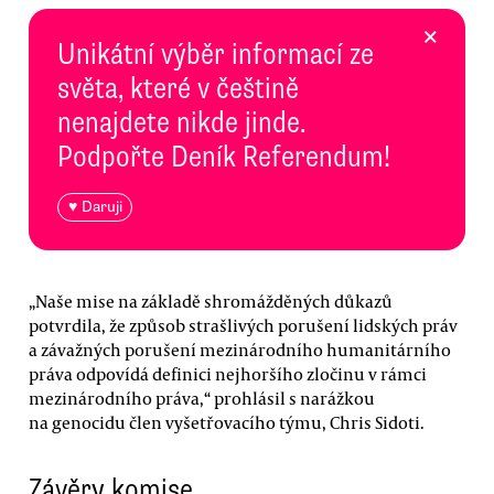
×
Unikátní výběr informací ze
světa, které v češtině
nenajdete nikde jinde.
Podpořte Deník Referendum!
♥ Daruji
„Naše mise na základě shromážděných důkazů
potvrdila, že způsob strašlivých porušení lidských práv
a závažných porušení mezinárodního humanitárního
práva odpovídá definici nejhoršího zločinu v rámci
mezinárodního práva,“ prohlásil s narážkou
na genocidu člen vyšetřovacího týmu, Chris Sidoti.
Závěry komise