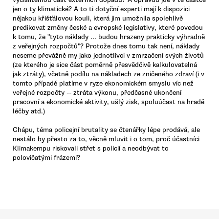
jen o ty klimatické? A to ti dotyční experti mají k dispozici
nějakou křišťálovou kouli, která jim umožnila spolehlivě
predikovat změny české a evropské legislativy, které povedou
k tomu, že "tyto náklady ... budou hrazeny prakticky výhradně
z veřejných rozpočtů"? Protože dnes tomu tak není, náklady
neseme převážně my jako jednotlivci v zmrzačení svých životů
(ze kterého je sice část poměrně přesvědčivě kalkulovatelná
jak ztráty), včetně podílu na nákladech ze zničeného zdraví (i v
tomto případě platíme v ryze ekonomickém smyslu víc než
veřejné rozpočty -- ztráta výkonu, předčasné ukončení
pracovní a ekonomické aktivity, ušlý zisk, spoluúčast na hradě
léčby atd.)
Chápu, téma policejní brutality se čtenářky lépe prodává, ale
nestálo by přesto za to, věcně mluvit i o tom, proč účastníci
Klimakempu riskovali střet s policií a neodbývat to
polovičatými frázemi?