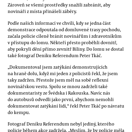
Zároveň se všemi prostředky snažili zabránit, aby
novináři z místa přinášeli záběry.
Podle našich informací ve chvíli, kdy se jedna část
demonstrace odpoutala od domluvené trasy pochodu,
začala policie cíleně bránit novinářům i zdravotníkům
v přístupu do lomu. Někteří přesto proběhli dovnitř,
aby pokryli dění přímo zevnitř Bíliny. Do lomu se dostal
také fotograf Deníku Referendum Peter Tkáč.
„Dokumentoval jsem zatýkání demonstrujících
na hraně dolu, když mi jeden z policistů řekl, že jsem
taky zadržen. Přestože jsem měl na sobě reflexní
novinářskou vestu. Spolu se mnou zadrželi také
dokumentaristy ze Švédska i Rakouska. Navíc nás
do autobusů odvedli jako první, abychom nemohli
dokumentovat zatýkání lidí,“ řekl Peter Tkáč po návratu
do kempu.
Fotograf Deníku Referendum nebyl jediný, kterého
policie během akce zadržela. „Myslím, že by policie měla