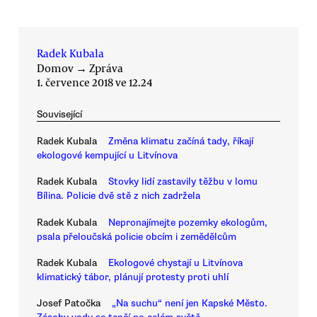
Radek Kubala
Domov
→
Zpráva
1. července 2018 ve 12.24
Související
Radek Kubala
Změna klimatu začíná tady, říkají
ekologové kempující u Litvínova
Radek Kubala
Stovky lidí zastavily těžbu v lomu
Bílina. Policie dvě stě z nich zadržela
Radek Kubala
Nepronajímejte pozemky ekologům,
psala přeloučská policie obcím i zemědělcům
Radek Kubala
Ekologové chystají u Litvínova
klimatický tábor, plánují protesty proti uhlí
Josef Patočka
„Na suchu“ není jen Kapské Město.