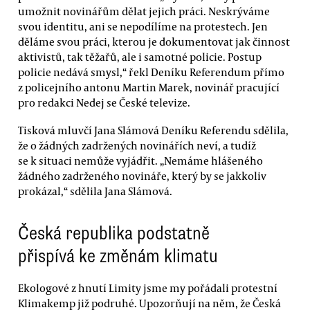
umožnit novinářům dělat jejich práci. Neskrýváme
svou identitu, ani se nepodílíme na protestech. Jen
děláme svou práci, kterou je dokumentovat jak činnost
aktivistů, tak těžařů, ale i samotné policie. Postup
policie nedává smysl,“ řekl Deníku Referendum přímo
z policejního antonu Martin Marek, novinář pracující
pro redakci Nedej se České televize.
Tisková mluvčí Jana Slámová Deníku Referendu sdělila,
že o žádných zadržených novinářích neví, a tudíž
se k situaci nemůže vyjádřit. „Nemáme hlášeného
žádného zadrženého novináře, který by se jakkoliv
prokázal,“ sdělila Jana Slámová.
Česká republika podstatně
přispívá ke změnám klimatu
Ekologové z hnutí Limity jsme my pořádali protestní
Klimakemp již podruhé. Upozorňují na něm, že Česká