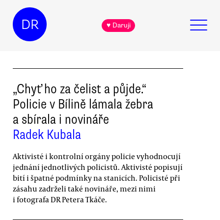
DR
♥ Daruji
„Chyť ho za čelist a půjde.“
Policie v Bílině lámala žebra
a sbírala i novináře
Radek Kubala
Aktivisté i kontrolní orgány policie vyhodnocují
jednání jednotlivých policistů. Aktivisté popisují
bití i špatné podmínky na stanicích. Policisté při
zásahu zadrželi také novináře, mezi nimi
i fotografa DR Petera Tkáče.