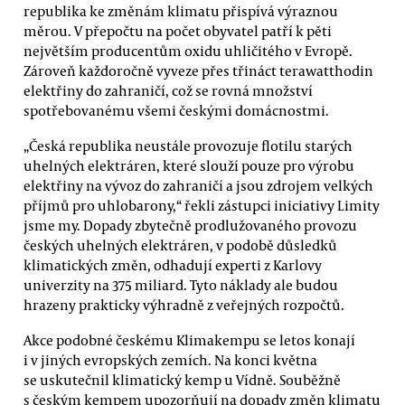
republika ke změnám klimatu přispívá výraznou
měrou. V přepočtu na počet obyvatel patří k pěti
největším producentům oxidu uhličitého v Evropě.
Zároveň každoročně vyveze přes třináct terawatthodin
elektřiny do zahraničí, což se rovná množství
spotřebovanému všemi českými domácnostmi.
„Česká republika neustále provozuje flotilu starých
uhelných elektráren, které slouží pouze pro výrobu
elektřiny na vývoz do zahraničí a jsou zdrojem velkých
příjmů pro uhlobarony,“ řekli zástupci iniciativy Limity
jsme my. Dopady zbytečně prodlužovaného provozu
českých uhelných elektráren, v podobě důsledků
klimatických změn, odhadují experti z Karlovy
univerzity na 375 miliard. Tyto náklady ale budou
hrazeny prakticky výhradně z veřejných rozpočtů.
Akce podobné českému Klimakempu se letos konají
i v jiných evropských zemích. Na konci května
se uskutečnil klimatický kemp u Vídně. Souběžně
s českým kempem upozorňují na dopady změn klimatu