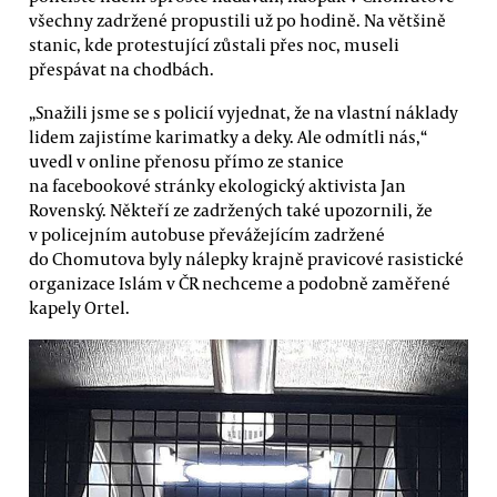
všechny zadržené propustili už po hodině. Na většině
stanic, kde protestující zůstali přes noc, museli
přespávat na chodbách.
„Snažili jsme se s policií vyjednat, že na vlastní náklady
lidem zajistíme karimatky a deky. Ale odmítli nás,“
uvedl v online přenosu přímo ze stanice
na facebookové stránky ekologický aktivista Jan
Rovenský. Někteří ze zadržených také upozornili, že
v policejním autobuse převážejícím zadržené
do Chomutova byly nálepky krajně pravicové rasistické
organizace Islám v ČR nechceme a podobně zaměřené
kapely Ortel.