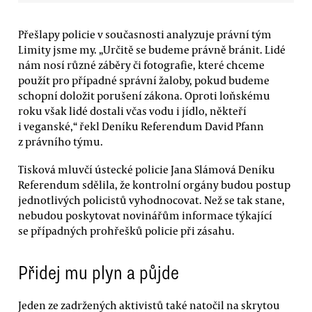
Přešlapy policie v současnosti analyzuje právní tým
Limity jsme my. „Určitě se budeme právně bránit. Lidé
nám nosí různé záběry či fotografie, které chceme
použít pro případné správní žaloby, pokud budeme
schopní doložit porušení zákona. Oproti loňskému
roku však lidé dostali včas vodu i jídlo, někteří
i veganské,“ řekl Deníku Referendum David Pfann
z právního týmu.
Tisková mluvčí ústecké policie Jana Slámová Deníku
Referendum sdělila, že kontrolní orgány budou postup
jednotlivých policistů vyhodnocovat. Než se tak stane,
nebudou poskytovat novinářům informace týkající
se případných prohřešků policie při zásahu.
Přidej mu plyn a půjde
Jeden ze zadržených aktivistů také natočil na skrytou