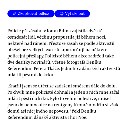
Zkopírovat odkaz
Vytisknout
Policie při zásahu v lomu Bílina zajistila dvě stě
osmdesát lidí, většinu propustila již během noci,
některé nad ránem. Přestože zásah se podle aktivistů
obešel bez velkých excesů, upozorňují na některé
policejní přešlapy. Policisté během akce zadrželi také
dvě desítky novinářů, včetně fotografa Deníku
Referendum Petera Tkáče. Jednoho z dánských aktivistů
mlátili pěstmi do krku.
„Snažil jsem se utéct ze zadržení směrem dále do dolu.
Po chvíli mne policisté dohnali a jeden z nich mne začal
mlátit pěstí do krku. Bylo to velmi bolestivé, musel
jsem do nemocnice na rentgeny. Kromě modřin si však
domů asi nic jiného nepovezu,“ řekl Deníku
Referendum dánský aktivista Thor Noe.