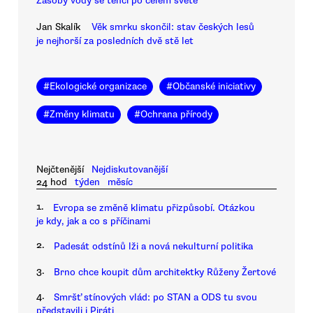
Zásoby vody se tenčí po celém světě
Jan Skalík
Věk smrku skončil: stav českých lesů
je nejhorší za posledních dvě stě let
#
Ekologické organizace
#
Občanské iniciativy
#
Změny klimatu
#
Ochrana přírody
Nejčtenější
Nejdiskutovanější
24 hod
týden
měsíc
1.
Evropa se změně klimatu přizpůsobí. Otázkou
je kdy, jak a co s příčinami
2.
Padesát odstínů lži a nová nekulturní politika
3.
Brno chce koupit dům architektky Růženy Žertové
4.
Smršť stínových vlád: po STAN a ODS tu svou
představili i Piráti