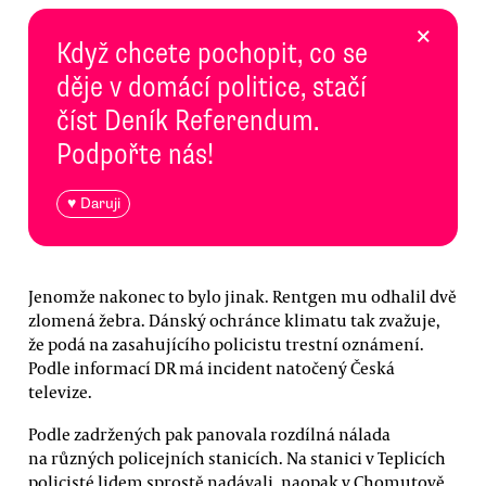
×
Když chcete pochopit, co se
děje v domácí politice, stačí
číst Deník Referendum.
Podpořte nás!
♥ Daruji
Jenomže nakonec to bylo jinak. Rentgen mu odhalil dvě
zlomená žebra. Dánský ochránce klimatu tak zvažuje,
že podá na zasahujícího policistu trestní oznámení.
Podle informací DR má incident natočený Česká
televize.
Podle zadržených pak panovala rozdílná nálada
na různých policejních stanicích. Na stanici v Teplicích
policisté lidem sprostě nadávali, naopak v Chomutově