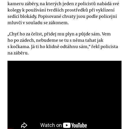
kameru záběry, na kterých jeden z policistů nabádá své
kolegy k používání tvrdších prostředků při vyklízení
sedící blokády. Popisované chvaty jsou podle policejní
mluvčí v souladu se zákonem.
„Chyť ho za čelist, přidej mu plyn a půjde sám. Vem
ho po zádech, nebudeme se tu s něma tahat jak
s kočkama. Já ti ho klidně odtáhnu sám,“ řekl policista
na záběru.