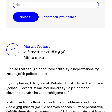
Přihlásit →
Zapomněli jste heslo?
Martin Profant
MP
2. července 2018 v 9.56
Mimo mísu
Plně se ztotožňuji s odsouzení brutality a neprofesionality
zasahujících policistu, ale:
Bylo by hezké, kdyby Radek Kubala citoval zdroje. Formulace
„odhadují experti z Karlovy univerzity" je jen obměnou
slavného bulvárního „doslechli jsme se“.
Přitom se touto floskule uvádí dosti problematické tvrzení.
Jde o 375 miliard (Kč?, V běžných cenách?), které představují
vyčíslitelnou část externích dopadů? A opravdu jde v té částce