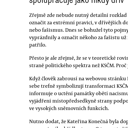
Zřejmě zde nebude nutný detailní rozklad 
označit za extrémní pravici, v dřívějších 
nebo fašismus. Dnes se bohužel tyto pojmy
vyprázdnily a označit někoho za fašistu už 
patřilo.
Přesto je ale zřejmé, že se v teoretické ro
straně politického spektra než KSČM. Proč
Když člověk zabrousí na webovou stránku 
sebe trefně symbolizují transformaci KSČ
informuje o uctění památky obětí nacismu 
vyjádření místopředsedkyně strany podpor
ve vysokých sněmovních funkcích.
Nutno dodat, že Kateřina Konečná byla do