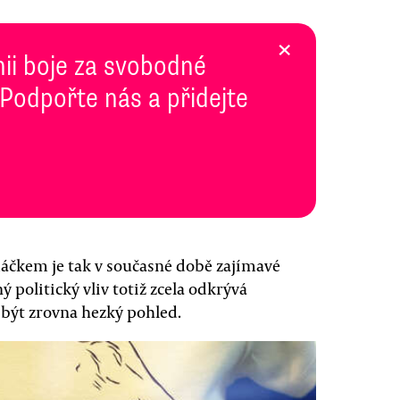
×
inii boje za svobodné
 Podpořte nás a přidejte
áčkem je tak v současné době zajímavé
ný politický vliv totiž zcela odkrývá
 být zrovna hezký pohled.