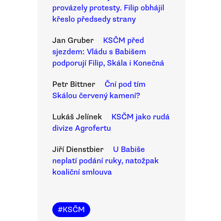
provázely protesty. Filip obhájil
křeslo předsedy strany
Jan Gruber
KSČM před
sjezdem: Vládu s Babišem
podporují Filip, Skála i Konečná
Petr Bittner
Ční pod tím
Skálou červený kamení?
Lukáš Jelínek
KSČM jako rudá
divize Agrofertu
Jiří Dienstbier
U Babiše
neplatí podání ruky, natožpak
koaliční smlouva
#
KSČM