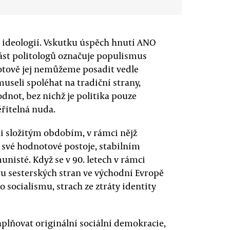
m ideologií. Vskutku úspěch hnutí ANO
část politologů označuje populismus
otově jej nemůžeme posadit vedle
 museli spoléhat na tradiční strany,
odnot, bez nichž je politika pouze
řitelná nuda.
i složitým obdobím, v rámci nějž
 své hodnotové postoje, stabilním
isté. Když se v 90. letech v rámci
ru sesterských stran ve východní Evropě
socialismu, strach ze ztráty identity
aplňovat originální sociální demokracie,