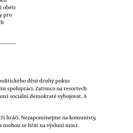
í oběti
y pro
li
politického dění druhý pokus
ní spolupráci. Zatímco na resortech
usí sociální demokraté vybojovat. A
 tři hráči. Nezapomínejme na komunisty,
i a mohou se hřát na výsluní moci.