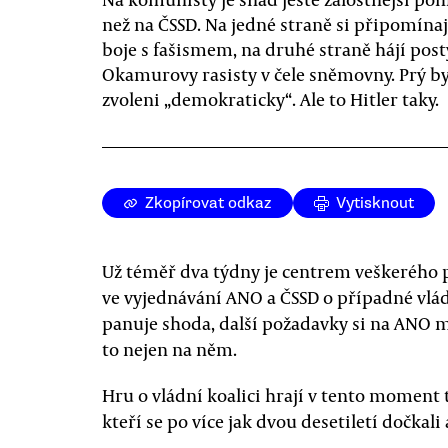
než na ČSSD. Na jedné straně si připomínaj
boje s fašismem, na druhé straně hájí post
Okamurovy rasisty v čele sněmovny. Prý by
zvoleni „demokraticky“. Ale to Hitler taky.
Zkopírovat odkaz
Vytisknout
Už téměř dva týdny je centrem veškerého 
ve vyjednávání ANO a ČSSD o případné vlád
panuje shoda, další požadavky si na ANO m
to nejen na něm.
Hru o vládní koalici hrají v tento moment
kteří se po více jak dvou desetiletí dočkal