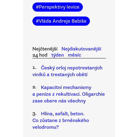
#
Perspektivy levice
#
Vláda Andreje Babiše
Nejčtenější
Nejdiskutovanější
24 hod
týden
měsíc
1.
Český orloj nepotrestaných
viníků a trestaných obětí
2.
Kapacitní mechanismy
a peníze z rekultivací. Oligarchie
zase obere nás všechny
3.
Hlína, asfalt, beton.
Co zůstane z brněnského
velodromu?