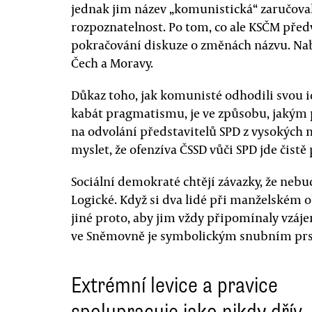
jednak jim název „komunistická“ zaručoval
rozpoznatelnost. Po tom, co ale KSČM před
pokračování diskuze o změnách názvu. Nab
Čech a Moravy.
Důkaz toho, jak komunisté odhodili svou i
kabát pragmatismu, je ve způsobu, jakým
na odvolání představitelů SPD z vysokých
myslet, že ofenzíva ČSSD vůči SPD jde čistě
Sociální demokraté chtějí závazky, že neb
Logické. Když si dva lidé při manželském 
jiné proto, aby jim vždy připomínaly vzáj
ve Sněmovně je symbolickým snubním pr
Extrémní levice a pravice
spolupracuje jako nikdy dřív