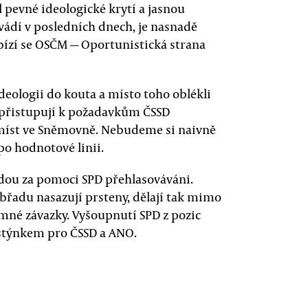
 pevné ideologické krytí a jasnou
vádí v posledních dnech, je nasnadě
ízí se OSČM — Oportunistická strana
deologii do kouta a místo toho oblékli
 přistupují k požadavkům ČSSD
 míst ve Sněmovně. Nebudeme si naivně
 po hodnotové linii.
udou za pomoci SPD přehlasováváni.
obřadu nasazují prsteny, dělají tak mimo
emné závazky. Vyšoupnutí SPD z pozic
stýnkem pro ČSSD a ANO.