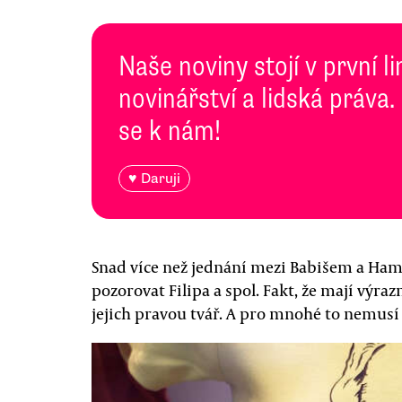
Naše noviny stojí v první l
novinářství a lidská práva.
se k nám!
♥ Daruji
Snad více než jednání mezi Babišem a Ham
pozorovat Filipa a spol. Fakt, že mají výraz
jejich pravou tvář. A pro mnohé to nemusí