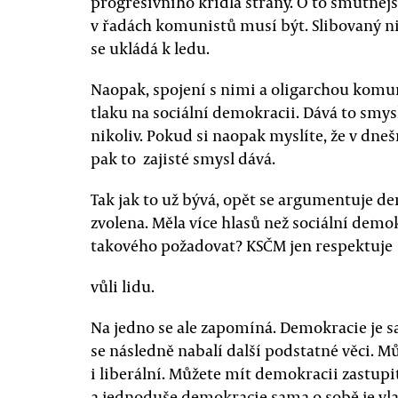
progresivního křídla strany. O to smutněj
v řadách komunistů musí být. Slibovaný ni
se ukládá k ledu.
Naopak, spojení s nimi a oligarchou kom
tlaku na sociální demokracii. Dává to smys
nikoliv. Pokud si naopak myslíte, že v dnešn
pak to zajisté smysl dává.
Tak jak to už bývá, opět se argumentuje d
zvolena. Měla více hlasů než sociální demok
takového požadovat? KSČM jen respektuje
vůli lidu.
Na jedno se ale zapomíná. Demokracie je s
se následně nabalí další podstatné věci. M
i liberální. Můžete mít demokracii zastupit
a jednoduše demokracie sama o sobě je vla