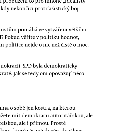
ší probuzení to pro mnohé „idealisty“
kdy nekončící protifašistický boj
unistům pomáhá ve vytváření většího
l? Pokud věříte v politiku hodnot,
í politice nejde o nic než čistě o moc,
emokracií. SPD byla demokraticky
raté. Jak se tedy oni opovažují něco
ama o sobě jen kostra, na kterou
ůžete mít demokracii autoritářskou, ale
elskou, ale i přímou. Prostě
kem, který vás má dovést do cílové