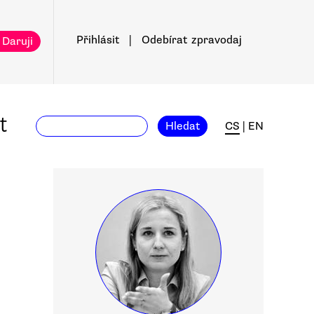
Přihlásit
|
Odebírat
zpravodaj
 Daruji
t
Hledat
CS
|
EN