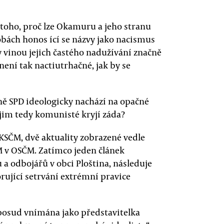
toho, proč lze Okamuru a jeho stranu
dobách honos ící se názvy jako nacismus
 vinou jejich častého nadužívání značně
není tak nactiutrhačné, jak by se
vině SPD ideologicky nachází na opačné
 jim tedy komunisté kryjí záda?
KSČM, dvě aktuality zobrazené vedle
M v OSČM. Zatímco jeden článek
a odbojářů v obci Ploština, následuje
ující setrvání extrémní pravice
posud vnímána jako představitelka