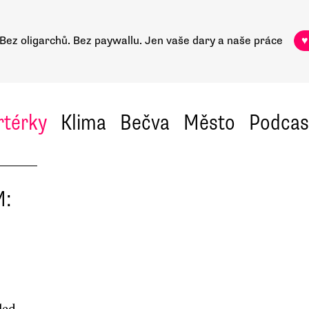
Bez oligarchů. Bez paywallu.
Jen vaše dary a naše práce
♥
rtérky
Klima
Bečva
Město
Podcas
M:
led