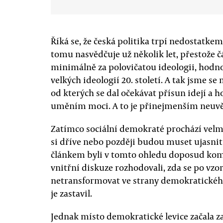
Říká se, že česká politika trpí nedostatke
tomu nasvědčuje už několik let, přestože 
minimálně za polovičatou ideologii, hodn
velkých ideologií 20. století. A tak jsme se
od kterých se dal očekávat přísun idejí a h
uměním moci. A to je přinejmenším neuvě
Zatímco sociální demokraté prochází velm
si dříve nebo později budou muset ujasnit
článkem byli v tomto ohledu doposud komun
vnitřní diskuze rozhodovali, zda se po vzo
netransformovat ve strany demokratického 
je zastavil.
Jednak místo demokratické levice začala z