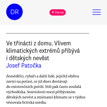
DR
♥ Daruji
Ve třinácti z domu. Vlivem
klimatických extrémů přibývá
i dětských nevěst
Josef Patočka
Zemědělci, rybáři a další lidé, jejichž obživa
zavisí na počasí, se již dnes dostávají
do existenčních potíží. Volí pak často zoufalá
východiska. Souvislosti mezi přibýváním
dětských nevěst a změnami klimatu se v týdnu
věnovala britská média.