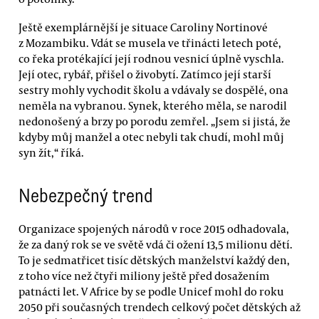
Ještě exemplárnější je situace Caroliny Nortinové
z Mozambiku. Vdát se musela ve třinácti letech poté,
co řeka protékající její rodnou vesnicí úplně vyschla.
Její otec, rybář, přišel o živobytí. Zatímco její starší
sestry mohly vychodit školu a vdávaly se dospělé, ona
neměla na vybranou. Synek, kterého měla, se narodil
nedonošený a brzy po porodu zemřel. „Jsem si jistá, že
kdyby můj manžel a otec nebyli tak chudí, mohl můj
syn žít,“ říká.
Nebezpečný trend
Organizace spojených národů v roce 2015 odhadovala,
že za daný rok se ve světě vdá či ožení 13,5 milionu dětí.
To je sedmatřicet tisíc dětských manželství každý den,
z toho více než čtyři miliony ještě před dosažením
patnácti let. V Africe by se podle Unicef mohl do roku
2050 při současných trendech celkový počet dětských až