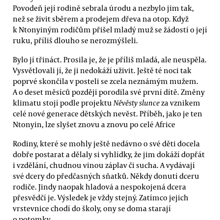
Povodeň její rodině sebrala úrodu a nezbylo jim tak,
než se živit sběrem a prodejem dřeva na otop. Když
k Ntonyiným rodičům přišel mladý muž se žádostí o její
ruku, příliš dlouho se nerozmýšleli.
Bylo jí třináct. Prosila je, že je příliš mladá, ale neuspěla.
Vysvětlovali jí, že ji nedokáží uživit. Ještě té noci tak
poprvé skončila v posteli se zcela neznámým mužem.
A o deset měsíců později porodila své první dítě. Změny
klimatu stojí podle projektu
Něvěsty slunce
za vznikem
celé nové generace dětských nevěst. Příběh, jako je ten
Ntonyin, lze slyšet znovu a znovu po celé Africe
Rodiny, které se mohly ještě nedávno o své děti docela
dobře postarat a dělaly si vyhlídky, že jim dokáží dopřát
i vzdělání, chudnou vinou záplav či sucha. A vydávají
své dcery do předčasných sňatků. Někdy donutí dceru
rodiče. Jindy naopak hladová a nespokojená dcera
přesvědčí je. Výsledek je vždy stejný. Zatímco jejich
vrstevnice chodí do školy, ony se doma starají
o potomky.