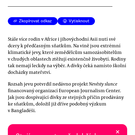
Zkopírovat odkaz
Vytisknout
Stále více rodin v Africe i jihovýchodní Asii nutí své
dcery k předčasným sňatkům. Na vině jsou extrémní
klimatické jevy, které zemědělcům samozásobitelům
v chudých oblastech ztěžují existenčně živobytí. Rodiny
tak nemají leckdy na výběr. A dívky čeká namísto školní
docházky mateřství.
Rozsah jevu potvrdil nedávno projekt
Nevěsty slunce
financovaný organizací European Journalism Center.
Jak jsou dospívající dívky ze stejných příčin prodávány
ke sňatkům, doložil již dříve podobný výzkum
v Bangladéši.
×