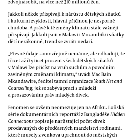
zdvojnásobit, na více než 310 milionů žen.
Jakkoli někde přispívají k nárůstu dětských sňatků
i kulturní zvyklosti, hlavní příčinou je nesporně
chudoba. A právě k té změny klimatu stále vážněji
přispívají. Jakkoli jsou v Malawi i Mozambiku sňatky
dětí nezákonné, trend se zvráti nedaří.
„Přesné údaje samozřejmě nemáme, ale odhaduji, že
třicet až čtyřicet procent všech dětských sňatků
v Malawi lze přičíst na vrub suchům a povodním
zaviněným změnami klimatu,“ uvádí Mac Bain
Mkandawire, ředitel tamní organizace
Youth Net and
Counselling
, jež se zabývá prací s mládeží
a prosazováním práv mladých dívek.
Fenomén se ovšem neomezuje jen na Afriku. Loňská
série dokumentárních reportáží z Bangladéše
Hidden
Connections
popisuje narůstající počet dívek
prodávaných do předčasných manželství rodinami,
které musely z venkova uprchnout do městských