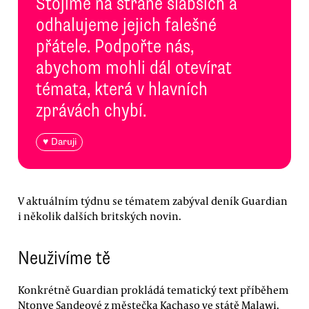
Stojíme na straně slabších a
odhalujeme jejich falešné
přátele. Podpořte nás,
abychom mohli dál otevírat
témata, která v hlavních
zprávách chybí.
♥ Daruji
V aktuálním týdnu se tématem zabýval deník Guardian
i několik dalších britských novin.
Neuživíme tě
Konkrétně Guardian prokládá tematický text příběhem
Ntonye Sandeové z městečka Kachaso ve státě Malawi.