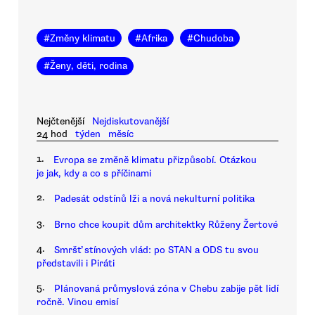
#
Změny klimatu
#
Afrika
#
Chudoba
#
Ženy, děti, rodina
Nejčtenější
Nejdiskutovanější
24 hod
týden
měsíc
1.
Evropa se změně klimatu přizpůsobí. Otázkou
je jak, kdy a co s příčinami
2.
Padesát odstínů lži a nová nekulturní politika
3.
Brno chce koupit dům architektky Růženy Žertové
4.
Smršť stínových vlád: po STAN a ODS tu svou
představili i Piráti
5.
Plánovaná průmyslová zóna v Chebu zabije pět lidí
ročně. Vinou emisí