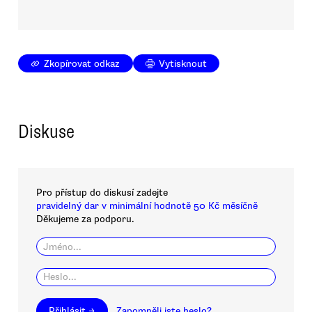
Zkopírovat odkaz
Vytisknout
Diskuse
Pro přístup do diskusí zadejte
pravidelný dar v minimální hodnotě 50 Kč měsíčně
Děkujeme za podporu.
Přihlásit →
Zapomněli jste heslo?