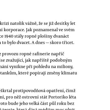
zi natolik vážně, že se již desítky let
lní korporace. Jak poznamenal ve svém
oce 1940 stály ropné plošiny dvanáct
to bylo dvacet. A dnes — skoro třicet.
l z provozu ropné rafinerie napříč
se zvažující, jak napříště podobným
nání vynikne při pohledu na miliony,
-tankům, které popírají změny klimatu
eškrtal protipovodňová opatření, čímž
, pro něž ostrovní stát Portoriko léta
roto bude jeho velká část půl roku bez
á teorie, která dává médiím moc plnit