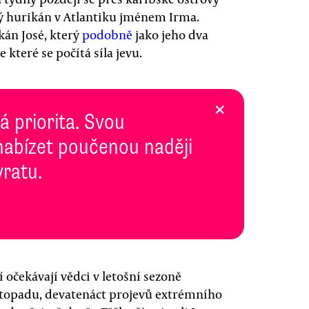
ý hurikán v Atlantiku jménem Irma.
kán José, který
podobně
jako jeho dva
 které se počítá síla jevu.
×
 priorita. Svou
abízet poučenou naději
vratu.
 očekávají vědci v letošní sezoně
istopadu, devatenáct projevů extrémního