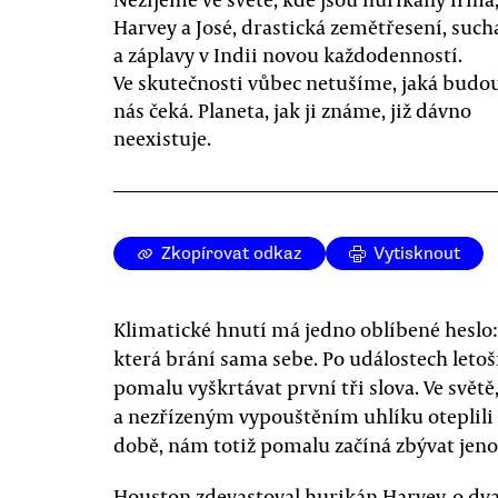
Harvey a José, drastická zemětřesení, such
a záplavy v Indii novou každodenností.
Ve skutečnosti vůbec netušíme, jaká budo
nás čeká. Planeta, jak ji známe, již dávno
neexistuje.
Zkopírovat odkaz
Vytisknout
Klimatické hnutí má jedno oblíbené heslo
která brání sama sebe. Po událostech leto
pomalu vyškrtávat první tři slova. Ve světě
a nezřízeným vypouštěním uhlíku oteplili 
době, nám totiž pomalu začíná zbývat jeno
Houston zdevastoval hurikán Harvey, o dva