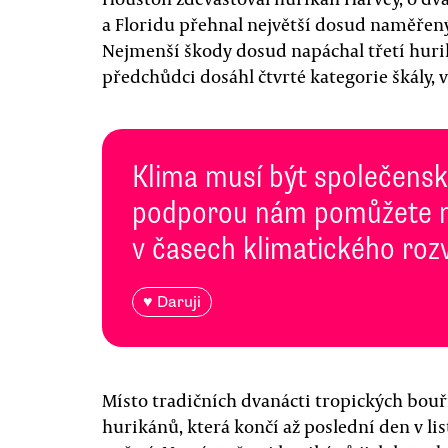
a Floridu přehnal největší dosud naměřen
Nejmenší škody dosud napáchal třetí huri
předchůdci dosáhl čtvrté kategorie škály, ve
Klima musí být společenská
podporou nám pomůžete n
v časech klimatického roz
♥ Daruji
Místo tradičních dvanácti tropických bouří
hurikánů, která končí až poslední den v l