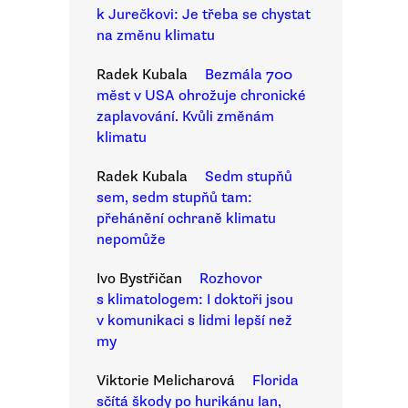
k Jurečkovi: Je třeba se chystat
na změnu klimatu
Radek Kubala
Bezmála 700
měst v USA ohrožuje chronické
zaplavování. Kvůli změnám
klimatu
Radek Kubala
Sedm stupňů
sem, sedm stupňů tam:
přehánění ochraně klimatu
nepomůže
Ivo Bystřičan
Rozhovor
s klimatologem: I doktoři jsou
v komunikaci s lidmi lepší než
my
Viktorie Melicharová
Florida
sčítá škody po hurikánu Ian,