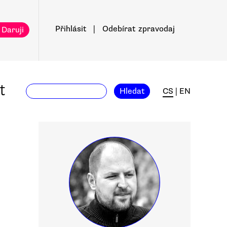
Přihlásit
|
Odebírat
zpravodaj
 Daruji
t
Hledat
CS
|
EN