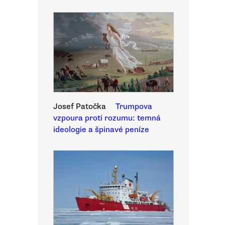
Josef Patočka
Trumpova
vzpoura proti rozumu: temná
ideologie a špinavé peníze