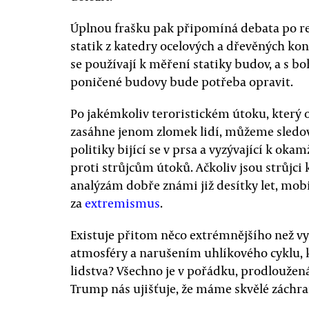
Úplnou frašku pak připomíná debata po re
statik z katedry ocelových a dřevěných kon
se používají k měření statiky budov, a s 
poničené budovy bude potřeba opravit.
Po jakémkoliv teroristickém útoku, který
zasáhne jenom zlomek lidí, můžeme sledov
politiky bijící se v prsa a vyzývající k 
proti strůjcům útoků. Ačkoliv jsou strůjc
analýzám dobře známi již desítky let, mob
za
extremismus
.
Existuje přitom něco extrémnějšího než v
atmosféry a narušením uhlíkového cyklu, k
lidstva? Všechno je v pořádku, prodloužen
Trump nás ujišťuje, že máme skvělé záchra