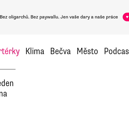
Bez oligarchů. Bez paywallu.
Jen vaše dary a naše práce
♥
rtérky
Klima
Bečva
Město
Podcas
jeden
ama
,