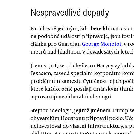
Nespravedlivé dopady
Paradoxně jediným, kdo bere klimatickou kri
na podobné události připravuje, jsou fosi
článku pro Guardian
George Monbiot
, v r
metrů nad hladinou. V devadesátých letech 
Jsem si jist, že od chvíle, co Harvey vyřadi
Texasem, zasedá speciální korporátní komi
problémům zamezit. Cyničnost jejich počí
které každoročně posílají tmářským think
a prosazují neoliberální ideologii.
Stejnou ideologii, jejímž jménem Trump s
obyvatelům Houstonu připravil peklo. Učení
neinvestoval do vlastní infrastruktury, a p
elektřiny. A samozřejmě stejná ekonomick