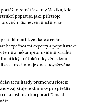
portáži o zemětřesení v Mexiku, kde
strukcí popisuje, jaké přístroje
bohorovným úsměvem ujišťuje, že
 oproti klimatickým katastrofám
at bezpečnostní experty a populistické
okamžitému a nekompromisnímu zásahu
i klimatických útoků díky vědeckým
ilizace proti nim je dnes považována
ydělávat miliardy přeměnou složení
terý zajišťuje podmínky pro přežití
á ruka fosilních korporací Donald
náře.