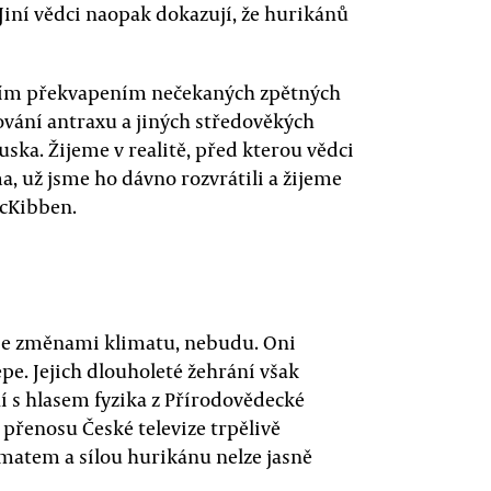
Jiní vědci naopak dokazují, že hurikánů
ícím překvapením nečekaných zpětných
ování antraxu a jiných středověkých
uska. Žijeme v realitě, před kterou vědci
a, už jsme ho dávno rozvrátili a žijeme
McKibben.
t se změnami klimatu, nebudu. Oni
e. Jejich dlouholeté žehrání však
í s hlasem fyzika z Přírodovědecké
 přenosu České televize trpělivě
imatem a sílou hurikánu nelze jasně