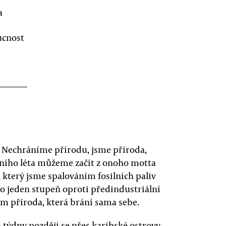
a
ucnost
: Nechráníme přírodu, jsme příroda,
šního léta můžeme začít z onoho motta
, který jsme spalováním fosilních paliv
o jeden stupeň oproti předindustriální
m příroda, která brání sama sebe.
 týdny později se přes karibské ostrovy