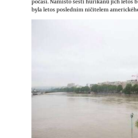
počasí. Namísto šesti hurikánů jich letos b
byla letos posledním ničitelem americkéh