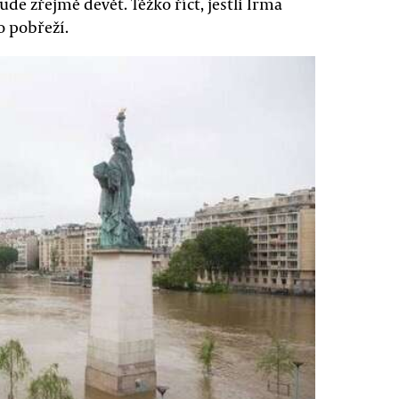
ude zřejmě devět. Těžko říct, jestli Irma
o pobřeží.