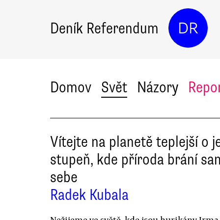
Deník Referendum
DR
Domov
Svět
Názory
Repo
Vítejte na planetě teplejší o 
stupeň, kde příroda brání s
sebe
Radek Kubala
Nežijeme ve světě, kde jsou hurikány Irma