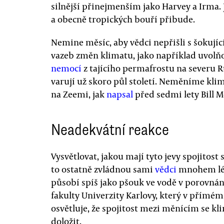
silnější přinejmenším jako Harvey a Irma. 
a obecně tropických bouří přibude.
Nemine měsíc, aby vědci nepřišli s šokuj
vazeb změn klimatu, jako například uvolň
nemocí
z tajícího permafrostu na severu R
varují už skoro půl století. Neměníme klim
na Zeemi, jak
napsal
před sedmi lety Bill 
Neadekvátní reakce
Vysvětlovat, jakou mají tyto jevy spojitos
to ostatně zvládnou sami
vědci
mnohem lép
působí spíš jako pšouk ve vodě v porovnán
fakulty Univerzity Karlovy, který v přímém
osvětluje, že spojitost mezi měnícím se kl
doložit.