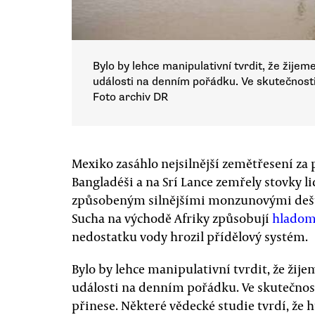
Bylo by lehce manipulativní tvrdit, že žij
události na denním pořádku. Ve skutečnost
Foto archiv DR
Mexiko zasáhlo nejsilnější zemětřesení za p
Bangladéši a na Srí Lance zemřely stovky l
způsobeným silnějšími monzunovými dešti,
Sucha na východě Afriky způsobují
hladom
nedostatku vody hrozil přídělový systém.
Bylo by lehce manipulativní tvrdit, že ži
události na denním pořádku. Ve skutečnos
přinese. Některé vědecké studie tvrdí, ž