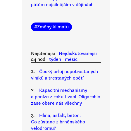
pátém nejsilnějším v dějinách
#
Změny klimatu
Nejčtenější
Nejdiskutovanější
24 hod
týden
měsíc
1.
Český orloj nepotrestaných
viníků a trestaných obětí
2.
Kapacitní mechanismy
a peníze z rekultivací. Oligarchie
zase obere nás všechny
3.
Hlína, asfalt, beton.
Co zůstane z brněnského
velodromu?