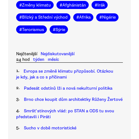
#
Změny klimatu
#
Afghánistán
#
Irák
#
Blízký a Střední východ
#
Afrika
#
Nigérie
#
Terorismus
#
Sýrie
Nejčtenější
Nejdiskutovanější
24 hod
týden
měsíc
1.
Evropa se změně klimatu přizpůsobí. Otázkou
je kdy, jak a co s příčinami
2.
Padesát odstínů lži a nová nekulturní politika
3.
Brno chce koupit dům architektky Růženy Žertové
4.
Smršť stínových vlád: po STAN a ODS tu svou
představili i Piráti
5.
Sucho v době motoristické