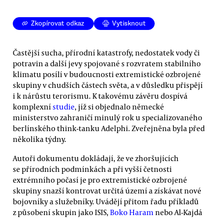
Zkopírovat odkaz
Vytisknout
Častější sucha, přírodní katastrofy, nedostatek vody či
potravin a další jevy spojované s rozvratem stabilního
klimatu posílí v budoucnosti extremistické ozbrojené
skupiny v chudších částech světa, a v důsledku přispějí
i k nárůstu terorismu. K takovému závěru dospívá
komplexní
studie
, jíž si objednalo německé
ministerstvo zahraničí minulý rok u specializovaného
berlínského think-tanku Adelphi. Zveřejněna byla před
několika týdny.
Autoři dokumentu dokládají, že ve zhoršujících
se přírodních podmínkách a při vyšší četnosti
extrémního počasí je pro extremistické ozbrojené
skupiny snazší kontrovat určitá území a získávat nové
bojovníky a služebníky. Uvádějí přitom řadu příkladů
z působení skupin jako ISIS,
Boko Haram
nebo Al-Kajdá