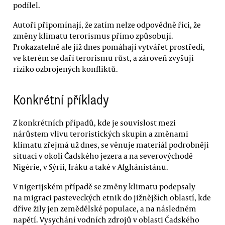
podílel.
Autoři připomínají, že zatím nelze odpovědně říci, že
změny klimatu terorismus přímo způsobují.
Prokazatelně ale již dnes pomáhají vytvářet prostředí,
ve kterém se daří terorismu růst, a zároveň zvyšují
riziko ozbrojených konfliktů.
Konkrétní příklady
Z konkrétních případů, kde je souvislost mezi
nárůstem vlivu teroristických skupin a změnami
klimatu zřejmá už dnes, se věnuje materiál podrobněji
situaci v okolí Čadského jezera a na severovýchodě
Nigérie, v Sýrii, Iráku a také v Afghánistánu.
V nigerijském případě se změny klimatu podepsaly
na migraci pasteveckých etnik do jižnějších oblastí, kde
dříve žily jen zemědělské populace, a na následném
napětí. Vysychání vodních zdrojů v oblasti Čadského