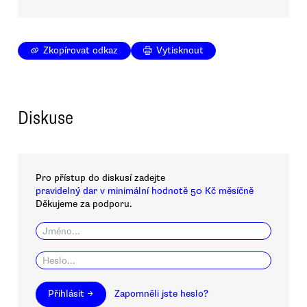
Zkopírovat odkaz
Vytisknout
Diskuse
Pro přístup do diskusí zadejte
pravidelný dar v minimální hodnotě 50 Kč měsíčně
Děkujeme za podporu.
Přihlásit →
Zapomněli jste heslo?