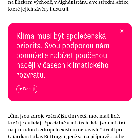
na Blízkém východě, v Afghánistánu a ve střední Africe,
které jejich závěry ilustrují.
×
Klima musí být společenská
priorita. Svou podporou nám
pomůžete nabízet poučenou
naději v časech klimatického
rozvratu.
♥ Daruji
„Čím jsou zdroje vzácnější, tím větší moc mají lidé,
kteří je ovládají. Speciálně v místech, kde jsou místní
na přírodních zdrojích existenčně závislí,“ uvedl pro
Guardian Lukas Rüttinger, jenž se na přípravě studie