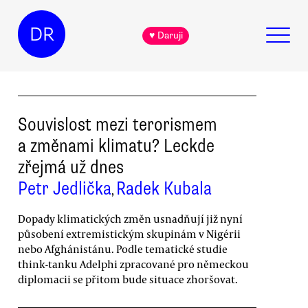
DR
♥ Daruji
Souvislost mezi terorismem
a změnami klimatu? Leckde
zřejmá už dnes
Petr Jedlička
Radek Kubala
,
Dopady klimatických změn usnadňují již nyní
působení extremistickým skupinám v Nigérii
nebo Afghánistánu. Podle tematické studie
think-tanku Adelphi zpracované pro německou
diplomacii se přitom bude situace zhoršovat.