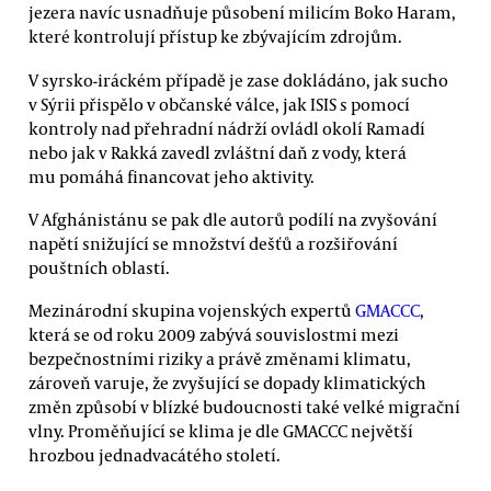
jezera navíc usnadňuje působení milicím Boko Haram,
které kontrolují přístup ke zbývajícím zdrojům.
V syrsko-iráckém případě je zase dokládáno, jak sucho
v Sýrii přispělo v občanské válce, jak ISIS s pomocí
kontroly nad přehradní nádrží ovládl okolí Ramadí
nebo jak v Rakká zavedl zvláštní daň z vody, která
mu pomáhá financovat jeho aktivity.
V Afghánistánu se pak dle autorů podílí na zvyšování
napětí snižující se množství dešťů a rozšiřování
pouštních oblastí.
Mezinárodní skupina vojenských expertů
GMACCC
,
která se od roku 2009 zabývá souvislostmi mezi
bezpečnostními riziky a právě změnami klimatu,
zároveň varuje, že zvyšující se dopady klimatických
změn způsobí v blízké budoucnosti také velké migrační
vlny. Proměňující se klima je dle GMACCC největší
hrozbou jednadvacátého století.