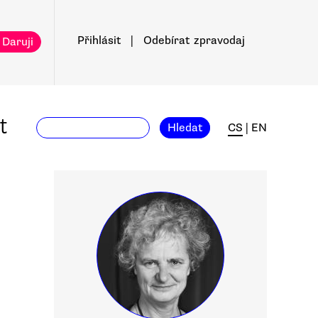
Přihlásit
|
Odebírat
zpravodaj
 Daruji
t
Hledat
CS
|
EN