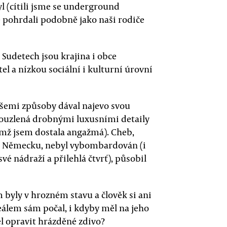
l (cítili jsme se underground
pohrdali podobně jako naši rodiče
 Sudetech jsou krajina i obce
a nízkou sociální i kulturní úrovní
všemi způsoby dával najevo svou
kouzlená drobnými luxusními detaily
ěmž jsem dostala angažmá). Cheb,
m Německu, nebyl vybombardován (i
vé nádraží a přilehlá čtvrť), působil
 byly v hrozném stavu a člověk si ani
eálem sám počal, i kdyby měl na jeho
l opravit hrázděné zdivo?