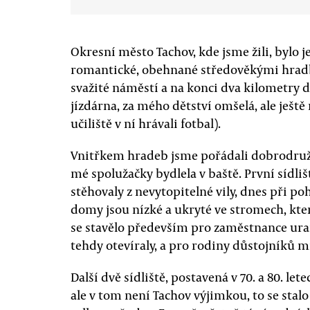
Okresní město Tachov, kde jsme žili, bylo ješ
romantické, obehnané středověkými hradb
svažité náměstí a na konci dva kilometry 
jízdárna, za mého dětství omšelá, ale ještě
učiliště v ní hrávali fotbal).
Vnitřkem hradeb jsme pořádali dobrodruž
mé spolužačky bydlela v baště. První sídli
stěhovaly z nevytopitelné vily, dnes při po
domy jsou nízké a ukryté ve stromech, které
se stavělo především pro zaměstnance uran
tehdy otevíraly, a pro rodiny důstojníků m
Další dvě sídliště, postavená v 70. a 80. le
ale v tom není Tachov výjimkou, to se stal