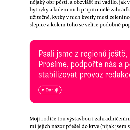
nějaký obr pěstí, a obzvlášť mi vadilo, jak
bytovky a kolem nich připitomělé zahrádky
užitečné, kytky v nich kvetly mezi zelenin
slepice a kolem toho se velice podobně pope
Psali jsme z regionů ještě, 
Prosíme, podpořte nás a
stabilizovat provoz redakc
♥ Daruji
Moji rodiče tou výstavbou i zahradničením p
mi jejich názor přešel do krve (nijak jsem 