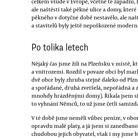
celkem všude v Evropě, včetně té západní, 
ale naštěstí také pěkné ulice a domy, které
pěkného v dotyčné době nestavělo, ale našt
a stavitelů byly ještě nepoškozené modern
Po tolika letech
Nějaký čas jsme žili na Plzeňsku v místě, k
a vnitrozemí. Rozdíl v povaze obcí byl mar
dvě obce byly zhruba stejně daleko od Pl
a spořádané, druhá zvetšelá, nepořádná a
mnohdy hrázděnými domy). Říkala jsem si te
to vyhnání Němců, to už jsme četli samizd
V té době jsme neměli vůbec peníze, v obor
opravdu malé platy, a já jsem si zanedban
chudobou jejich obyvatel, však i my jsme b