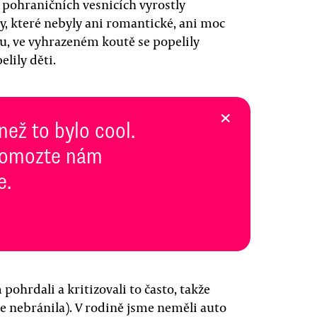
 v pohraničních vesnicích vyrostly
, které nebyly ani romantické, ani moc
ou, ve vyhrazeném koutě se popelily
lily děti.
×
než to bylo cool.
 pomozte nám
e.
ohrdali a kritizovali to často, takže
se nebránila). V rodině jsme neměli auto