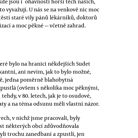
kde jsou i ohavnosti horší těch našich,
 to vyvažují. U nás se na venkově nic moc
ěstí staré vily pánů lékárníků, doktorů
izací a moc pěkné — včetně zahrad.
teré bylo na hranici někdejších Sudet
kantní, ani nevím, jak to bylo možné,
zně, jedna poměrně blahobytná
 zpustlá (ovšem s několika moc pěknými,
hdy, v 80. letech, jak je to osudové,
aty a na téma odsunu měli vlastní názor.
ech, v nichž jsme pracovali, byly
ost některých obcí zdůvodňovala
yli trochu zanedbaní a zpustlí, jen