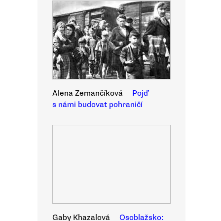
Alena Zemančíková
Pojď
s námi budovat pohraničí
Gaby Khazalová
Osoblažsko: