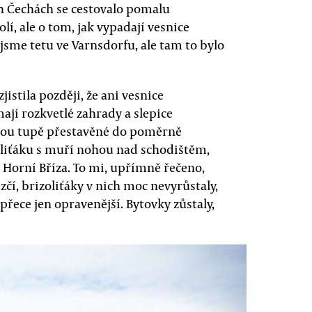
h Čechách se cestovalo pomalu
í, ale o tom, jak vypadají vesnice
jsme tetu ve Varnsdorfu, ale tam to bylo
istila později, že ani vesnice
mají rozkvetlé zahrady a slepice
jsou tupě přestavěné do poměrně
liťáku s muří nohou nad schodištěm,
orní Bříza. To mi, upřímně řečeno,
zčí, brizoliťáky v nich moc nevyrůstaly,
řece jen opravenější. Bytovky zůstaly,