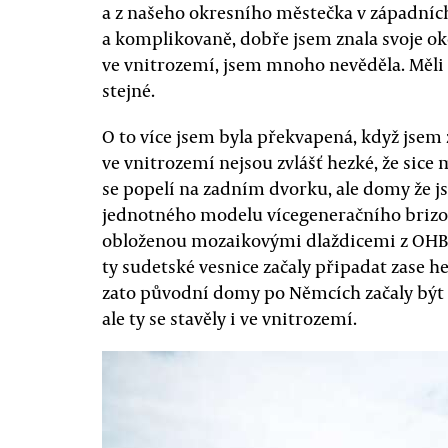
a z našeho okresního městečka v západníc
a komplikovaně, dobře jsem znala svoje okol
ve vnitrozemí, jsem mnoho nevěděla. Měli 
stejné.
O to více jsem byla překvapená, když jsem zj
ve vnitrozemí nejsou zvlášť hezké, že sice 
se popelí na zadním dvorku, ale domy že 
jednotného modelu vícegeneračního brizo
obloženou mozaikovými dlaždicemi z OHB H
ty sudetské vesnice začaly připadat zase he
zato původní domy po Němcích začaly být p
ale ty se stavěly i ve vnitrozemí.