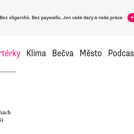
Bez oligarchů. Bez paywallu.
Jen vaše dary a naše práce
♥
rtérky
Klima
Bečva
Město
Podcas
chách
ší