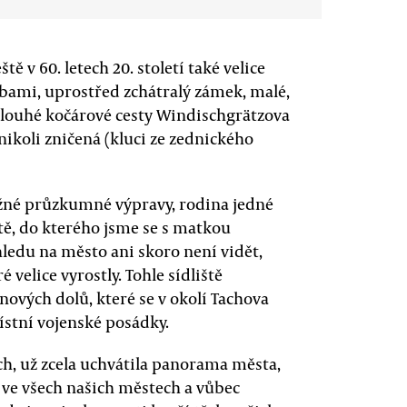
tě v 60. letech 20. století také velice
ami, uprostřed zchátralý zámek, malé,
dlouhé kočárové cesty Windischgrätzova
 nikoli zničená (kluci ze zednického
né průzkumné výpravy, rodina jedné
ště, do kterého jsme se s matkou
hledu na město ani skoro není vidět,
 velice vyrostly. Tohle sídliště
ových dolů, které se v okolí Tachova
ístní vojenské posádky.
tech, už zcela uchvátila panorama města,
o ve všech našich městech a vůbec