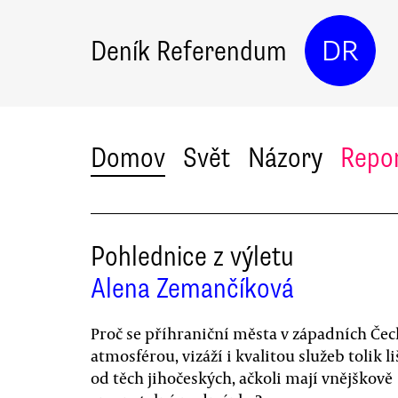
Deník Referendum
DR
Domov
Svět
Názory
Repo
Pohlednice z výletu
Alena Zemančíková
Proč se příhraniční města v západních Če
atmosférou, vizáží i kvalitou služeb tolik li
od těch jihočeských, ačkoli mají vnějškově