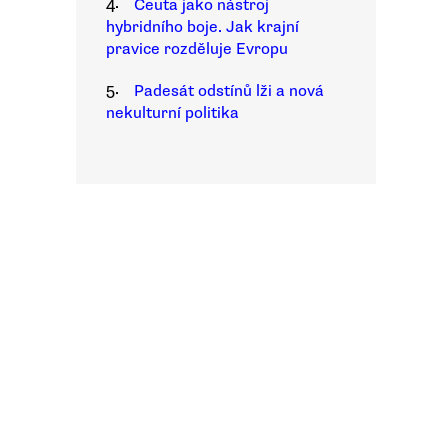
4.
Ceuta jako nástroj
hybridního boje. Jak krajní
pravice rozděluje Evropu
5.
Padesát odstínů lži a nová
nekulturní politika