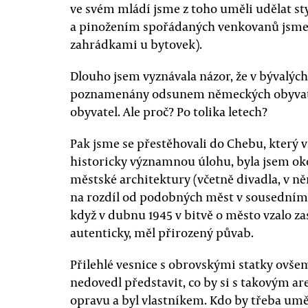
ve svém mládí jsme z toho uměli udělat sty
a pinožením spořádaných venkovanů jsme 
zahrádkami u bytovek).
Dlouho jsem vyznávala názor, že v bývalých
poznamenány odsunem německých obyvatel 
obyvatel. Ale proč? Po tolika letech?
Pak jsme se přestěhovali do Chebu, který 
historicky významnou úlohu, byla jsem o
městské architektury (včetně divadla, v n
na rozdíl od podobných měst v sousední
když v dubnu 1945 v bitvě o město vzalo zas
autenticky, měl přirozený půvab.
Přilehlé vesnice s obrovskými statky ovšem
nedovedl představit, co by si s takovým ar
opravu a byl vlastníkem. Kdo by třeba umě