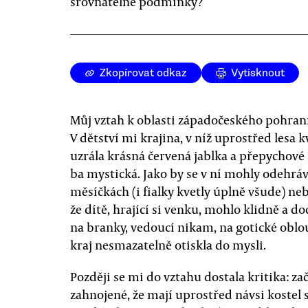
srovnatelné podmínky?
Zkopírovat odkaz
Vytisknout
Můj vztah k oblasti západočeského pohrani
V dětství mi krajina, v níž uprostřed lesa kv
uzrála krásná červená jablka a přepychové 
ba mystická. Jako by se v ní mohly odehráv
měsíčkách (i fialky kvetly úplně všude) neb
že dítě, hrající si venku, mohlo klidně a do
na branky, vedoucí nikam, na gotické oblou
kraj nesmazatelně otiskla do mysli.
Později se mi do vztahu dostala kritika: zač
zahnojené, že mají uprostřed návsi kostel