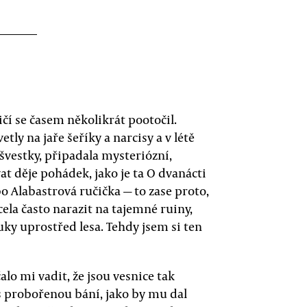
čí se časem několikrát pootočil.
etly na jaře šeříky a narcisy a v létě
švestky, připadala mysteriózní,
at děje pohádek, jako je ta O dvanácti
o Alabastrová ručička — to zase proto,
cela často narazit na tajemné ruiny,
ky uprostřed lesa. Tehdy jsem si ten
alo mi vadit, že jsou vesnice tak
 s probořenou bání, jako by mu dal