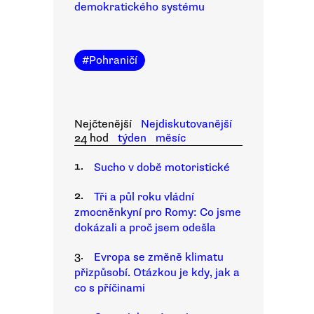
demokratického systému
#
Pohraničí
Nejčtenější
Nejdiskutovanější
24 hod
týden
měsíc
1.
Sucho v době motoristické
2.
Tři a půl roku vládní
zmocněnkyní pro Romy: Co jsme
dokázali a proč jsem odešla
3.
Evropa se změně klimatu
přizpůsobí. Otázkou je kdy, jak a
co s příčinami