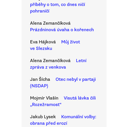
příběhy o tom, co dnes ničí
pohraničí
Alena Zemančíková
Prázdninová úvaha o kořenech
Eva Hájková
Můj život
ve Slezsku
Alena Zemančíková
Letní
zpráva z venkova
Jan Šícha
Otec nebyl v partaji
(NSDAP)
Mojmír Vlašín
Visutá lávka čili
„Rozežramost“
Jakub Lysek
Komunální volby:
obrana před erozí