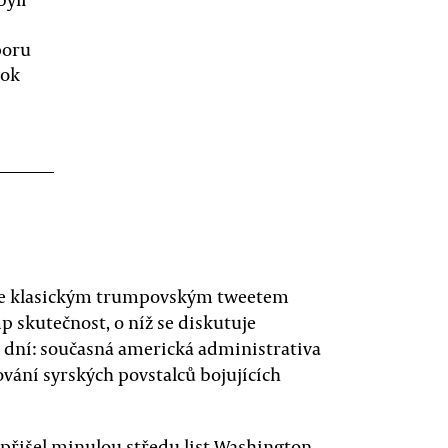
poru
rok
ale klasickým trumpovským tweetem
p skutečnost, o níž se diskutuje
 dní: současná americká administrativa
vání syrských povstalců bojujících
přišel minulou středu list Washington