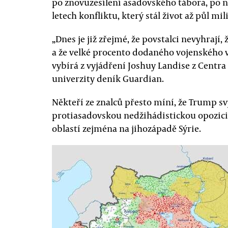
po znovuzesílení asadovského tábora, po n
letech konfliktu, který stál život až půl mil
„Dnes je již zřejmé, že povstalci nevyhrají,
a že velké procento dodaného vojenského 
vybírá z vyjádření Joshuy Landise z Cent
univerzity deník Guardian.
Někteří ze znalců přesto míní, že Trump s
protiasadovskou nedžihádistickou opozici, 
oblastí zejména na jihozápadě Sýrie.