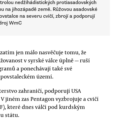
ontrolou nedžihádistických protiasadovských
ou na jihozápadě země. Růžovou asadovské
ovstalce na severu cvičí, zbrojí a podporují
Zdroj WmC
 zatím jen málo nasvěčuje tomu, že
ažovanost v syrské válce úplně — ruší
gramů a ponechávají také své
a povstaleckém území.
terstvo zahraničí, podporují USA
 V jiném zas Pentagon vyzbrojuje a cvičí
F), které dnes válčí pod kurdským
u státu.