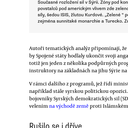
Současné rozložení sil v Sýrii. Zóny pod k
povstalců pod americkým vlivem zde zelen
síly, šedou ISIS, žlutou Kurdové. „Zelené “ p
zejména sunnitské monarchie a Turecko. 
Autoři tematických analýz připomínají, že
by Spojené státy hodlaly ukončit svoji ang
totiž jen jeden z několika podpůrných pro
instruktory na základnách na jihu Sýrie n
V rámci dalšího z programů, jež řídí minis
například stále syrskou politickou opozici.
bojovníky Syrských demokratických sil (SD
velením
na východě země
proti Islámském
Rušilo se i dříve