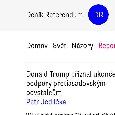
Deník Referendum
DR
Domov
Svět
Názory
Repo
Donald Trump přiznal ukonče
podpory protiasadovským
povstalcům
Petr Jedlička
USA ukončují program CIA, v rámci něhož 