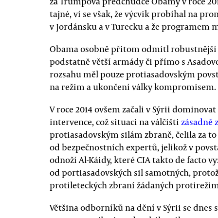
za Trumpova předchůdce Obamy v roce 201
tajné, ví se však, že výcvik probíhal na pr
v Jordánsku a v Turecku a že programem mělo
Obama osobně přitom odmítl robustnější n
podstatně větší armády či přímo s Asadov
rozsahu měl pouze protiasadovským povst
na režim a ukončení války kompromisem.
V roce 2014 ovšem začali v Sýrii dominovat 
intervence, což situaci na válčišti
zásadně 
protiasadovským silám zbraně, čelila za to 
od bezpečnostních expertů, jelikož v povsta
odnoží Al-Káidy, které CIA takto de facto vy
od portiasadovských sil samotných, proto
protileteckých zbraní žádaných protireži
Většina odborníků na dění v Sýrii se dnes