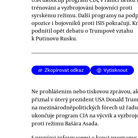
trénováni a vyzbrojování bojovníci proti
syrskému režimu. Další programy na pod
opozice i bojovníků proti ISIS pokračují. K
podnítil opět debatu o Trumpově vztahu
k Putinovu Rusku.
Zkopírovat odkaz
Vytisknout
Ne prohlášením nebo tiskovou zprávou, 
přiznal v úterý prezident USA Donald Trum
na mezinárodněpolitických fórech už řadu
ukončuje program CIA na výcvik a vyzbrojo
proti režimu Bašára Asada.
S prvními informacemi o konci programu 