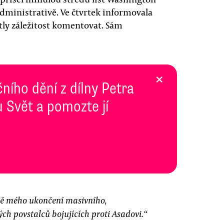
administrativě. Ve čtvrtek informovala
tly záležitost komentovat. Sám
×
ního dění z dílny Petra
 Svět a pomozte jí
dně mého ukončení masivního,
ch povstalců bojujících proti Asadovi.“