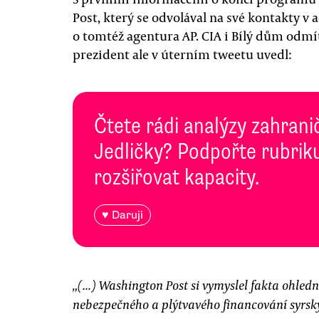
Post, který se odvolával na své kontakty v 
o tomtéž agentura AP. CIA i Bílý dům odmí
prezident ale v úterním tweetu uvedl:
Čtete rádi analýzy zahranič
Jedličky? Podpořte rubriku
rozšiřovat kapacity.
♥ Daruji
„(...) Washington Post si vymyslel fakta ohle
nebezpečného a plýtvavého financování syrský