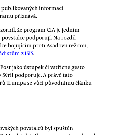
z publikovaných informací
ramu přiznává.
ornil, že program CIA je jedním
 povstalce podporují. Na rozdíl
alce bojujícím proti Asadovu režimu,
ádistům z ISIS
.
ost jako ústupek či vstřícné gesto
 Sýrii podporuje. A právě tato
ářů Trumpa se vůči původnímu článku
ovských povstalců byl spuštěn