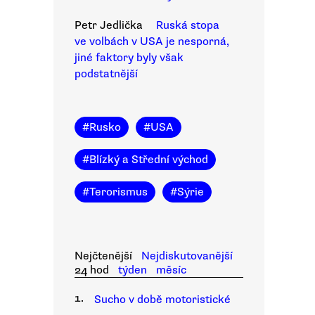
Petr Jedlička
Ruská stopa
ve volbách v USA je nesporná,
jiné faktory byly však
podstatnější
#
Rusko
#
USA
#
Blízký a Střední východ
#
Terorismus
#
Sýrie
Nejčtenější
Nejdiskutovanější
24 hod
týden
měsíc
1.
Sucho v době motoristické