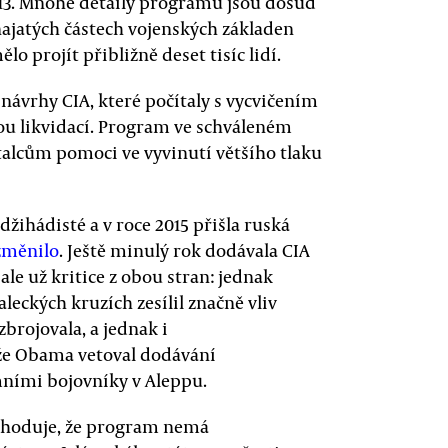
3. Mnohé detaily programu jsou dosud
onajatých částech vojenských základen
 projít přibližně deset tisíc lidí.
ávrhy CIA, které počítaly s vycvičením
ou likvidací. Program ve schváleném
alcům pomoci ve vyvinutí většího tlaku
džihádisté a v roce 2015 přišla ruská
změnilo
. Ještě minulý rok dodávala CIA
ale už kritice z obou stran: jednak
leckých kruzích zesílil značně vliv
zbrojovala, a jednak i
že Obama vetoval dodávání
mními bojovníky v Aleppu.
 shoduje, že program nemá