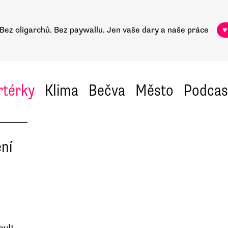
Bez oligarchů. Bez paywallu.
Jen vaše dary a naše práce
♥
rtérky
Klima
Bečva
Město
Podcas
ní
byli