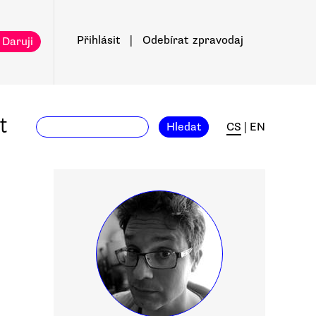
Přihlásit
|
Odebírat
zpravodaj
 Daruji
t
Hledat
CS
|
EN