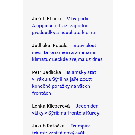
Jakub Eberle
V tragédii
Aleppa se odráží západní
předsudky a neochota k činu
Jedlička, Kubala
Souvislost
mezi terorismem a změnami
klimatu? Leckde zřejmá už dnes
Petr Jedlička
Islámský stát
v Iráku a Sýrii na jaře 2017:
konečně porážky na všech
frontách
Lenka Klicperová
Jeden den
války v Sýrii: na frontě s Kurdy
Jakub Patočka
Trumpův
triumf: vzniká nový svět