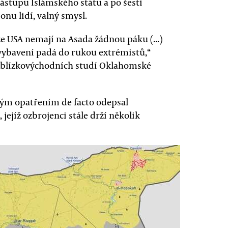
ástupu Islámského státu a po šesti
ionu lidí, valný smysl.
 že USA nemají na Asada žádnou páku (...)
vybavení padá do rukou extrémistů,“
ra blízkovýchodních studí Oklahomské
vým opatřením de facto odepsal
jejíž ozbrojenci stále drží několik