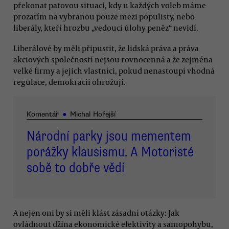
překonat patovou situaci, kdy u každých voleb máme
prozatím na vybranou pouze mezi populisty, nebo
liberály, kteří hrozbu „vedoucí úlohy peněz“ nevidí.
Liberálové by měli připustit, že lidská práva a práva
akciových společností nejsou rovnocenná a že zejména
velké firmy a jejich vlastníci, pokud nenastoupí vhodná
regulace, demokracii ohrožují.
Komentář
●
Michal Hořejší
Národní parky jsou mementem
porážky klausismu. A Motoristé
sobě to dobře vědí
A nejen oni by si měli klást zásadní otázky: Jak
ovládnout džina ekonomické efektivity a samopohybu,