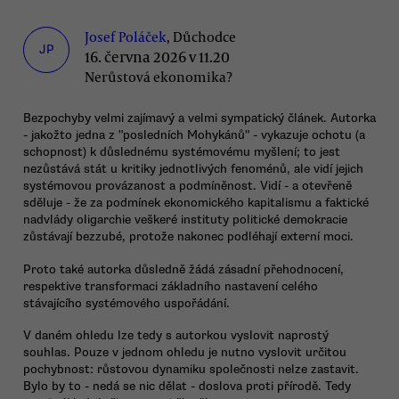
Josef Poláček
, Důchodce
JP
16. června 2026 v 11.20
Nerůstová ekonomika?
Bezpochyby velmi zajímavý a velmi sympatický článek. Autorka
- jakožto jedna z "posledních Mohykánů" - vykazuje ochotu (a
schopnost) k důslednému systémovému myšlení; to jest
nezůstává stát u kritiky jednotlivých fenoménů, ale vidí jejich
systémovou provázanost a podmíněnost. Vidí - a otevřeně
sděluje - že za podmínek ekonomického kapitalismu a faktické
nadvlády oligarchie veškeré instituty politické demokracie
zůstávají bezzubé, protože nakonec podléhají externí moci.
Proto také autorka důsledně žádá zásadní přehodnocení,
respektive transformaci základního nastavení celého
stávajícího systémového uspořádání.
V daném ohledu lze tedy s autorkou vyslovit naprostý
souhlas. Pouze v jednom ohledu je nutno vyslovit určitou
pochybnost: růstovou dynamiku společnosti nelze zastavit.
Bylo by to - nedá se nic dělat - doslova proti přírodě. Tedy