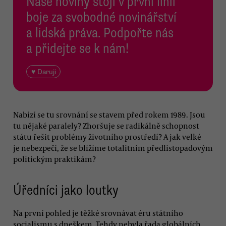
Naše noviny stojí v první linii
boje za svobodné novinářství
a lidská práva. Podpořte nás
a přidejte se k nám!
♥ Daruji
Nabízí se tu srovnání se stavem před rokem 1989. Jsou
tu nějaké paralely? Zhoršuje se radikálně schopnost
státu řešit problémy životního prostředí? A jak velké
je nebezpečí, že se blížíme totalitním předlistopadovým
politickým praktikám?
Úředníci jako loutky
Na první pohled je těžké srovnávat éru státního
socialismu s dneškem. Tehdy nebyla řada globálních