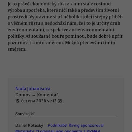
Je to právě ekonomický růst a s ním stále rostoucí
výroba a spotřeba, které ničí také a především životní
prostředí. Vyprávíme si už několik století stejný příběh
o věčném růstu a nedochází nám, že i to je určitý druh
environmentální, respektive antienvironmentální
politiky. Až současné bouře pominou, bude dobré upřít
pozornost i tímto směrem. Možná především tímto
směrem.
Naďa Johanisová
Domov
→
Komentář
15. června 2026 ve 12.39
Související
Daniel Kotecký
Podnikatel Kirnig sponzoroval
Motoristy, ti odvolali jeho oponenta z KRNAP