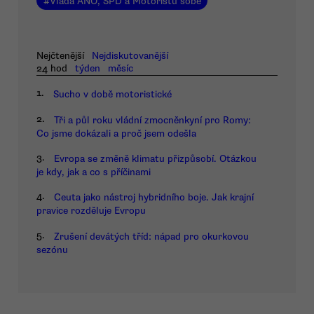
#
Vláda ANO, SPD a Motoristů sobě
Nejčtenější
Nejdiskutovanější
24 hod
týden
měsíc
1.
Sucho v době motoristické
2.
Tři a půl roku vládní zmocněnkyní pro Romy:
Co jsme dokázali a proč jsem odešla
3.
Evropa se změně klimatu přizpůsobí. Otázkou
je kdy, jak a co s příčinami
4.
Ceuta jako nástroj hybridního boje. Jak krajní
pravice rozděluje Evropu
5.
Zrušení devátých tříd: nápad pro okurkovou
sezónu