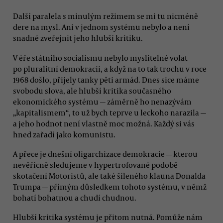
Další paralela s minulým režimem se mi tu nicméně
dere na mysl. Ani v jednom systému nebylo a není
snadné zveřejnit jeho hlubší kritiku.
V éře státního socialismu nebylo myslitelné volat
po pluralitní demokracii, a když na to tak trochu v roce
1968 došlo, přijely tanky pěti armád. Dnes sice máme
svobodu slova, ale hlubší kritika současného
ekonomického systému — záměrně ho nenazývám
„kapitalismem“, to už bych teprve u leckoho narazila —
a jeho hodnot není vlastně moc možná. Každý si vás
hned zařadí jako komunistu.
A přece je dnešní oligarchizace demokracie — kterou
nevěřícně sledujeme v hypertrofované podobě
skotačení Motoristů, ale také šíleného klauna Donalda
Trumpa — přímým důsledkem tohoto systému, v němž
bohatí bohatnou a chudí chudnou.
Hlubší kritika systému je přitom nutná. Pomůže nám