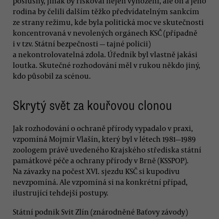
poslušný, jinak by riskoval nejen vyhození, ale on a jeho
rodina by čelili dalším těžko předvídatelným sankcím
ze strany režimu, kde byla politická moc ve skutečnosti
koncentrovaná v nevolených orgánech KSČ (případně
i v tzv. Státní bezpečnosti — tajné policii)
a nekontrolovatelná zdola. Úředník byl vlastně jakási
loutka. Skutečné rozhodování měl v rukou někdo jiný,
kdo působil za scénou.
Skrytý svět za kouřovou clonou
Jak rozhodování o ochraně přírody vypadalo v praxi,
vzpomíná Mojmír Vlašín, který byl v létech 1981—1989
zoologem právě uvedeného Krajského střediska státní
památkové péče a ochrany přírody v Brně (KSSPOP).
Na závazky na počest XVI. sjezdu KSČ si kupodivu
nevzpomíná. Ale vzpomíná si na konkrétní případ,
ilustrující tehdejší postupy.
Státní podnik Svit Zlín (znárodněné Baťovy závody)