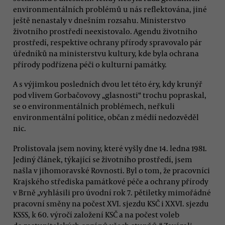
environmentálních problémů u nás reflektována, jiné
ještě nenastaly v dnešním rozsahu. Ministerstvo
životního prostředí neexistovalo. Agendu životního
prostředí, respektive ochrany přírody spravovalo pár
úředníků na ministerstvu kultury, kde byla ochrana
přírody podřízena péči o kulturní památky.
A s výjimkou posledních dvou let této éry, kdy krunýř
pod vlivem Gorbačovovy „glasnosti“ trochu popraskal,
se o environmentálních problémech, neřkuli
environmentální politice, občan z médií nedozvěděl
nic.
Prolistovala jsem noviny, které vyšly dne 14. ledna 1981.
Jediný článek, týkající se životního prostředí, jsem
našla v jihomoravské Rovnosti. Byl o tom, že pracovníci
Krajského střediska památkové péče a ochrany přírody
v Brně „vyhlásili pro úvodní rok 7. pětiletky mimořádné
pracovní směny na počest XVI. sjezdu KSČ i XXVI. sjezdu
KSSS, k 60. výročí založení KSČ a na počest voleb