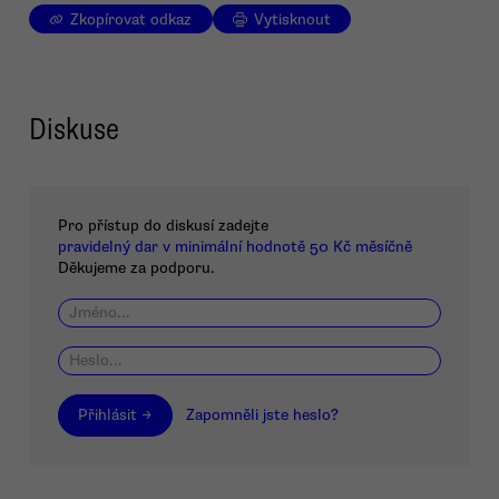
Zkopírovat odkaz
Vytisknout
Diskuse
Pro přístup do diskusí zadejte
pravidelný dar v minimální hodnotě 50 Kč měsíčně
Děkujeme za podporu.
Přihlásit →
Zapomněli jste heslo?