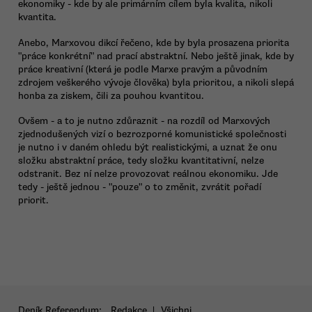
ekonomiky - kde by ale primárním cílem byla kvalita, nikoli
kvantita.
Anebo, Marxovou dikcí řečeno, kde by byla prosazena priorita
"práce konkrétní" nad prací abstraktní. Nebo ještě jinak, kde by
práce kreativní (která je podle Marxe pravým a původním
zdrojem veškerého vývoje člověka) byla prioritou, a nikoli slepá
honba za ziskem, čili za pouhou kvantitou.
Ovšem - a to je nutno zdůraznit - na rozdíl od Marxových
zjednodušených vizí o bezrozporné komunistické společnosti
je nutno i v daném ohledu být realistickými, a uznat že onu
složku abstraktní práce, tedy složku kvantitativní, nelze
odstranit. Bez ní nelze provozovat reálnou ekonomiku. Jde
tedy - ještě jednou - "pouze" o to změnit, zvrátit pořadí
priorit.
Deník Referendum:
Redakce
|
Všichni