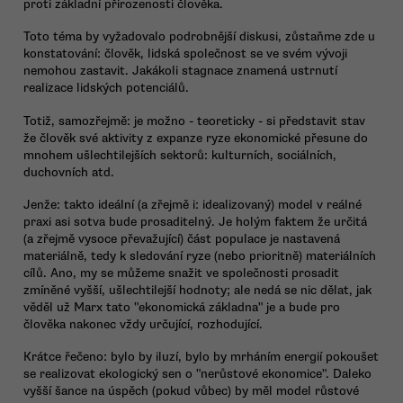
proti základní přirozenosti člověka.
Toto téma by vyžadovalo podrobnější diskusi, zůstaňme zde u
konstatování: člověk, lidská společnost se ve svém vývoji
nemohou zastavit. Jakákoli stagnace znamená ustrnutí
realizace lidských potenciálů.
Totiž, samozřejmě: je možno - teoreticky - si představit stav
že člověk své aktivity z expanze ryze ekonomické přesune do
mnohem ušlechtilejších sektorů: kulturních, sociálních,
duchovních atd.
Jenže: takto ideální (a zřejmě i: idealizovaný) model v reálné
praxi asi sotva bude prosaditelný. Je holým faktem že určitá
(a zřejmě vysoce převažující) část populace je nastavená
materiálně, tedy k sledování ryze (nebo prioritně) materiálních
cílů. Ano, my se můžeme snažit ve společnosti prosadit
zmíněné vyšší, ušlechtilejší hodnoty; ale nedá se nic dělat, jak
věděl už Marx tato "ekonomická základna" je a bude pro
člověka nakonec vždy určující, rozhodující.
Krátce řečeno: bylo by iluzí, bylo by mrháním energií pokoušet
se realizovat ekologický sen o "nerůstové ekonomice". Daleko
vyšší šance na úspěch (pokud vůbec) by měl model růstové