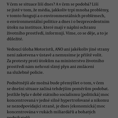
V čem se situace liší dnes? A v čem se podobá? Liší
se jistě v tom, že média, jakkoliv trpí mnoha problémy,
v tomto fungují a o environmentálních problémech,
o environmentální politice a dnes i o bezprecedentním
útoku na instituce, které mají v náplni ochranu
životního prostředí, informují. Víme, co se děje, a to je
důležité.
Vedoucí úloha Motoristů, ANO ani jakékoliv jiné strany
není zakotvena v ústavě a nemusíme je příště volit.
Za protesty proti útokům na ministerstvo životního
prostředí nám nehrozí slzný plyn ani zmlácení
na služebně policie.
Podnětnější ale možná bude přemýšlet o tom, v čem
se dnešní situace začíná tehdejším poměrům podobat.
Jestliže byla v době státního socialismu (politická) moc
koncentrovaná v jedné silně hypertrofované a nikomu
se nezodpovídající straně, je dnes (ekonomická) moc
koncentrována v rukách miliardářů a bohatých
podnikatelů.