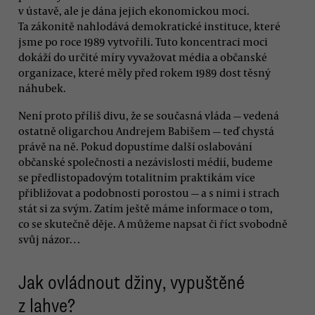
v ústavě, ale je dána jejich ekonomickou mocí.
Ta zákonitě nahlodává demokratické instituce, které
jsme po roce 1989 vytvořili. Tuto koncentraci moci
dokáží do určité míry vyvažovat média a občanské
organizace, které měly před rokem 1989 dost těsný
náhubek.
Není proto příliš divu, že se současná vláda — vedená
ostatně oligarchou Andrejem Babišem — teď chystá
právě na ně. Pokud dopustíme další oslabování
občanské společnosti a nezávislosti médií, budeme
se předlistopadovým totalitním praktikám více
přibližovat a podobnosti porostou — a s nimi i strach
stát si za svým. Zatím ještě máme informace o tom,
co se skutečně děje. A můžeme napsat či říct svobodně
svůj názor…
Jak ovládnout džiny, vypuštěné
z lahve?