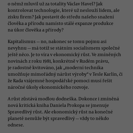
o němž mluvil už za totality Václav Havel? Jak
kontrolovat technologie, které už neslouží lidem, ale
zisku firem? Jak postavit do středu našeho snažení
člověka a přírodu namísto stálé expanze produkce
na úkor člověka a přírody?
Kapitalismus — no, nakonec se tomu pojmu asi
nevyhnu — má totiž se státním socialismem společné
ještě něco. Je to víra v ekonomický růst. Ve zmíněných
novinách z roku 1981, konkrétně v Rudém právu,
je radostně kvitováno, jak „moderní technika
umožňuje mimořádný nárůst výroby“ v Tesle Karlín, či
že Rada vzájemné hospodářské pomoci musí řešit
náročné úkoly ekonomického rozvoje.
A růst zůstává modlou dodneška. Dokonce i zmíněná
nová kritická kniha Daniela Prokopa se jmenuje
Spravedlivý růst. Ale ekonomický růst na konečné
planetě nemůže být spravedlivý — vždy to někdo
odnese.