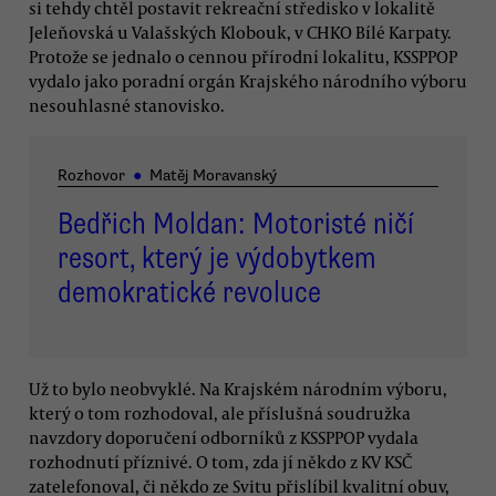
si tehdy chtěl postavit rekreační středisko v lokalitě
Jeleňovská u Valašských Klobouk, v CHKO Bílé Karpaty.
Protože se jednalo o cennou přírodní lokalitu, KSSPPOP
vydalo jako poradní orgán Krajského národního výboru
nesouhlasné stanovisko.
Rozhovor
●
Matěj Moravanský
Bedřich Moldan: Motoristé ničí
resort, který je výdobytkem
demokratické revoluce
Už to bylo neobvyklé. Na Krajském národním výboru,
který o tom rozhodoval, ale příslušná soudružka
navzdory doporučení odborníků z KSSPPOP vydala
rozhodnutí příznivé. O tom, zda jí někdo z KV KSČ
zatelefonoval, či někdo ze Svitu přislíbil kvalitní obuv,