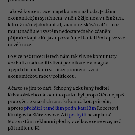
Taková koncentrace majetku není náhoda. Je dána
ekonomickým systémem, v němž žijeme a v němž ten,
kdo už má nějaký kapitál, snadno získává další — což
mu usnadňuje i systém nedostatečného zdanění
příjmů z kapitálů, jak upozorňuje Daniel Prokop ve své
nové knize.
Po více než třiceti letech nám tak vlivné komunisty
v zákulisí nahradili vlivní podnikatelé a magnáti
a jejich firmy, kteří se snaží proměnit svou
ekonomickou moc v politickou.
A často se jim to daří. Schopný a zkušený ředitel
Krkonošského národního parku byl propuštěn nejspíš
proto, že se snažil chránit krkonošskou přírodu,
a proto
překážel tamějším podnikatelům
Robertovi
Kirnigovi a Kláře Sovové. A ti
poskytli
bezúplatně
Motoristům reklamní plochy v celkové ceně více, než
půl milionu Kč.