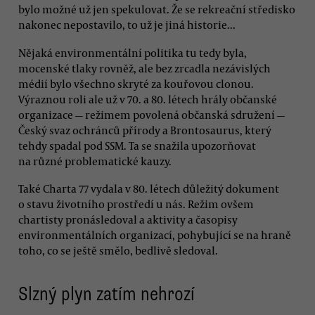
bylo možné už jen spekulovat. Že se rekreační středisko
nakonec nepostavilo, to už je jiná historie...
Nějaká environmentální politika tu tedy byla,
mocenské tlaky rovněž, ale bez zrcadla nezávislých
médií bylo všechno skryté za kouřovou clonou.
Výraznou roli ale už v 70. a 80. létech hrály občanské
organizace — režimem povolená občanská sdružení —
Český svaz ochránců přírody a Brontosaurus, který
tehdy spadal pod SSM. Ta se snažila upozorňovat
na různé problematické kauzy.
Také Charta 77 vydala v 80. létech důležitý dokument
o stavu životního prostředí u nás. Režim ovšem
chartisty pronásledoval a aktivity a časopisy
environmentálních organizací, pohybující se na hraně
toho, co se ještě smělo, bedlivě sledoval.
Slzný plyn zatím nehrozí