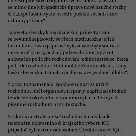
do zastupitelských orgánů všech stupňů.“ Zavázali
se mimo jiné k brigádnické úpravě nové naučné stezky
či k „uspořádání cyklu besed o poslání socialistické
ochrany přírody“.
Takovéto závazky k nejrůznějším příležitostem
se povinně sepisovaly ve všech institucích a jejich
formulace a často papírové vykazování byly součástí
neživotné krusty, pod níž pulzoval skutečný život —
a skutečné politické rozhodování jediné instituce, která
politická rozhodnutí činit mohla: Komunistické strany
Československa. Ta měla i podle ústavy „vedoucí úlohu“.
V praxi to znamenalo, že odpovědnost za určité
rozhodnutí měl orgán státní správy, například úředník
tehdejšího okresního národního výboru. Ten vydal
písemné rozhodnutí o určité stavbě.
Ve skutečnosti ale musel rozhodovat na základě
telefonátu z okresního či krajského výboru KSČ,
případně byl instruován osobně. Úředník musel být