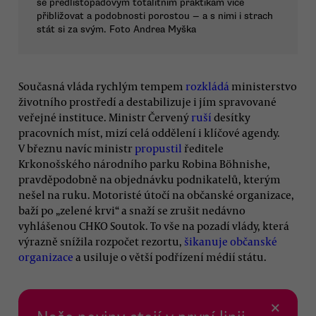
se předlistopadovým totalitním praktikám více
přibližovat a podobnosti porostou — a s nimi i strach
stát si za svým. Foto Andrea Myška
Současná vláda rychlým tempem
rozkládá
ministerstvo
životního prostředí a destabilizuje i jím spravované
veřejné instituce. Ministr Červený
ruší
desítky
pracovních míst, mizí celá oddělení i klíčové agendy.
V březnu navíc ministr
propustil
ředitele
Krkonošského národního parku Robina Böhnishe,
pravděpodobně na objednávku podnikatelů, kterým
nešel na ruku. Motoristé útočí na občanské organizace,
baží po „zelené krvi“ a snaží se zrušit nedávno
vyhlášenou CHKO Soutok. To vše na pozadí vlády, která
výrazně snížila rozpočet rezortu,
šikanuje občanské
organizace
a usiluje o větší podřízení médií státu.
×