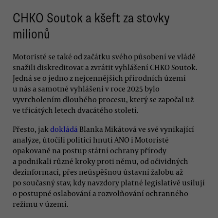
CHKO Soutok a kšeft za stovky
milionů
Motoristé se také od začátku svého působení ve vládě
snažili diskreditovat a zvrátit vyhlášení CHKO Soutok.
Jedná se o jedno z nejcennějších přírodních území
u nás a samotné vyhlášení v roce 2025 bylo
vyvrcholením dlouhého procesu, který se započal už
ve třicátých letech dvacátého století.
Přesto, jak
dokládá
Blanka Mikátová ve své vynikající
analýze, útočili politici hnutí ANO i Motoristé
opakovaně na postup státní ochrany přírody
a podnikali různé kroky proti němu, od očividných
dezinformací, přes neúspěšnou ústavní žalobu až
po současný stav, kdy navzdory platné legislativě usilují
o postupné oslabování a rozvolňování ochranného
režimu v území.