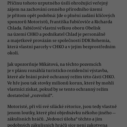
Příčinu tohoto urputného úsilí ohrožující veřejný
zájem na zachování cenného přírodního území
je přitom opět podobná: Jde o plnění zadání klíčových
sponzorů Motoristů, Františka Fabičoviče a Richarda
Chlada. Fabičovič vlastní velkou oboru Obelisk
na území CHKO a podnikatel Chlad je personálně
a majetkově provázán se společností DDK Bohemia,
která vlastní parcely v CHKO a v jejím bezprostředním
okolí.
Jak upozorňuje Mikátová, na těchto pozemcích
je v plánu rozsáhlá turisticko-rezidenční výstavba,
které ale brání právě ochranný režim této části CHKO.
Ve hře jsou tak stovky milionů korun, které by mohli
vlastníci získat, pokud by se tento ochranný režim
dostatečně „rozvolnil“.
Motoristé, při vší své silácké rétorice, jsou tedy vlastně
jenom loutky, které plní objednávku někoho jiného —
zákulisních hráčů. „Vedoucí úloha“ těchto a jim
podobných zákulisních hráčů sice není zakotvena