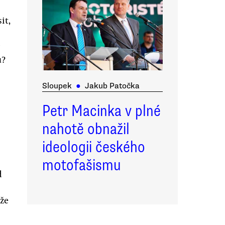
it,
u?
Sloupek
●
Jakub Patočka
Petr Macinka v plné
nahotě obnažil
ideologii českého
motofašismu
d
 že