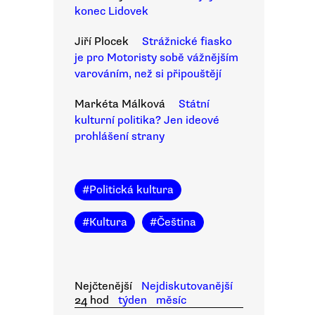
konec Lidovek
Jiří Plocek
Strážnické fiasko
je pro Motoristy sobě vážnějším
varováním, než si připouštějí
Markéta Málková
Státní
kulturní politika? Jen ideové
prohlášení strany
#
Politická kultura
#
Kultura
#
Čeština
Nejčtenější
Nejdiskutovanější
24 hod
týden
měsíc