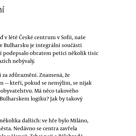
ní
ď v létě České centrum v Sofii, naše
 v Bulharsku je integrální součástí
í podepsalo obratem petici několik tisíc
zích nebývalý.
ojí za zdůraznění. Znamená, že
— kteří, pokud se nemýlím, se nijak
 obyvatelstvu. Má něco takového
 Bulharskem logiku? Jak by takový
několika dalších: ve hře bylo Miláno,
města. Nedávno se centra zavřela