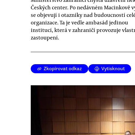
Českých center. Po nedávném Macinkově 
se objevují i otazníky nad budoucností cel
organizace. Ta je vedle ambasád jedinou
institucí, která v zahraničí provozuje vlastn
zastoupení.
Zkopírovat odkaz
Vytisknout