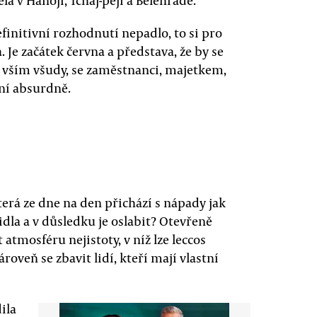
a v Hanoji, Tchaj-peji a Bělehradě.
finitivní rozhodnutí nepadlo, to si pro
 Je začátek června a představa, že by se
 vším všudy, se zaměstnanci, majetkem,
ní absurdně.
která ze dne na den přichází s nápady jak
idla a v důsledku je oslabit? Otevřeně
 atmosféru nejistoty, v níž lze leccos
ároveň se zbavit lidí, kteří mají vlastní
ila