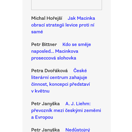
Michal Hořejší
Jak Macinka
obrací strategii levice proti ní
samé
Petr Bittner
Kdo se směje
naposled… Macinkova
proseccová slohovka
Petra Dvořáková
České
literární centrum zahajuje
činnost, koncepci představí
v květnu
Petr Janyška
A. J. Liehm:
převozník mezi českými zeměmi
a Evropou
Petr Janyška
Nedůstojný