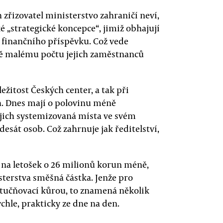
h zřizovatel ministerstvo zahraničí neví,
ké „strategické koncepce“, jimiž obhajují
če finančního příspěvku. Což vede
ně malému počtu jejich zaměstnanců
žitost Českých center, a tak při
h. Dnes mají o polovinu méně
ejich systemizovaná místa ve svém
sát osob. Což zahrnuje jak ředitelství,
 na letošek o 26 milionů korun méně,
sterstva směšná částka. Jenže pro
odtučňovací kůrou, to znamená několik
chle, prakticky ze dne na den.