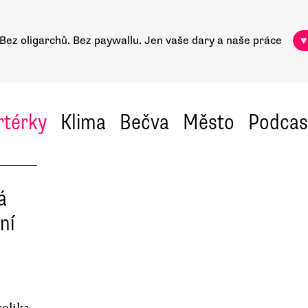
Bez oligarchů. Bez paywallu.
Jen vaše dary a naše práce
♥
rtérky
Klima
Bečva
Město
Podcas
á
ní
kolika