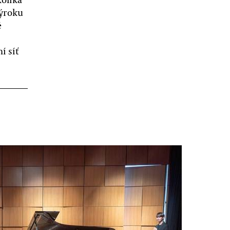
výroku
é
í síť