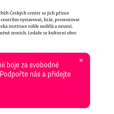
íběh Českých center se jich přímo
y centrům vystavovat, hrát, prezentovat
česká instituce tohle nedělá a neumí.
 méně zemích. Ledaže se kulturní obec
×
inii boje za svobodné
 Podpořte nás a přidejte