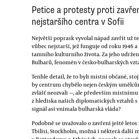
Petice a protesty proti zavře
nejstaršího centra v Sofii
Největší poprask vyvolal nápad zavřít už te
vůbec nejstarší, jež funguje od roku 1946 a
tamního kulturního života. Za jeho udržen
Bulharů, fenomén v česko-bulharských vzta
Tenhle detail, že to byli místní občané, st
by centrum chybělo nejen českým umělcům 
zvlášť neozvali —, ale především místnímu
z hlediska našich diplomatických vztahů s
signál asi vnímala bulharská vláda?
Podobně se uvažovalo o zavření ještě letos 
Tbilisi, Stockholm, možná i některá další 