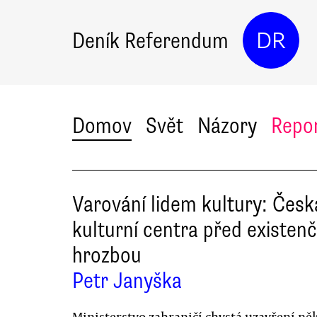
Deník Referendum
DR
Domov
Svět
Názory
Repo
Varování lidem kultury: Česk
kulturní centra před existenč
hrozbou
Petr Janyška
Ministerstvo zahraničí chystá uzavření ně