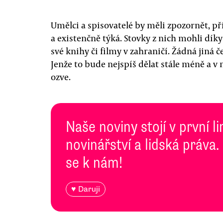
Umělci a spisovatelé by měli zpozornět, př
a existenčně týká. Stovky z nich mohli dík
své knihy či filmy v zahraničí. Žádná jiná 
Jenže to bude nejspíš dělat stále méně a v
ozve.
Naše noviny stojí v první l
novinářství a lidská práva.
se k nám!
♥ Daruji