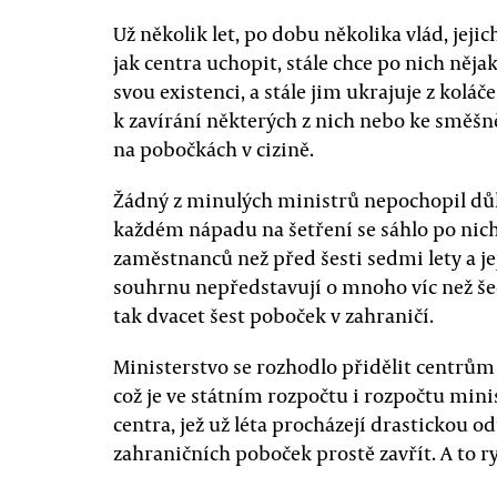
Už několik let, po dobu několika vlád, jejic
jak centra uchopit, stále chce po nich něja
svou existenci, a stále jim ukrajuje z kolá
k zavírání některých z nich nebo ke směš
na pobočkách v cizině.
Žádný z minulých ministrů nepochopil důle
každém nápadu na šetření se sáhlo po nic
zaměstnanců než před šesti sedmi lety a j
souhrnu nepředstavují o mnoho víc než šede
tak dvacet šest poboček v zahraničí.
Ministerstvo se rozhodlo přidělit centrům
což je ve státním rozpočtu i rozpočtu mini
centra, jež už léta procházejí drastickou 
zahraničních poboček prostě zavřít. A to ry