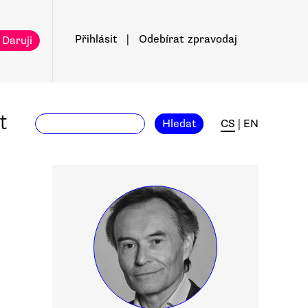
Přihlásit
|
Odebírat
zpravodaj
 Daruji
t
Hledat
CS
|
EN