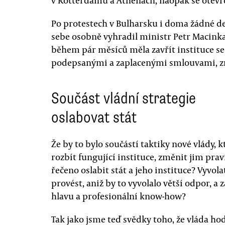
v Rotterdamu a Athénách, naopak se otevřel
Po protestech v Bulharsku i doma žádné de
sebe osobně vyhradil ministr Petr Macinka.
během pár měsíců měla zavřít instituce se
podepsanými a zaplacenými smlouvami, z
Součást vládní strategie
oslabovat stát
Že by to bylo součástí taktiky nové vlády, 
rozbít fungující instituce, změnit jim prav
řečeno oslabit stát a jeho instituce? Vyvolat
provést, aniž by to vyvolalo větší odpor, a z
hlavu a profesionální know-how?
Tak jako jsme teď svědky toho, že vláda hod