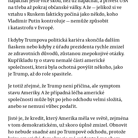
napáchat ještě více škod, než už napáchal, a přivést USA
na třeba až pokraj občanské války. A že — jelikož si ve
vztahu s Ruskem fakticky počíná jako někdo, koho
Vladimir Putin kontroluje — nemůže způsobit
i katastrofu v Evropě.
I kdyby Trumpova politická kariéra skončila dalším
fiaskem nebo kdyby z úřadu prezidenta rychle zmizel
ze zdravotních důvodů, zůstanou znepokojivé otázky.
Kupříkladu ty o stavu nemalé části americké
společnosti, která byla ochotná povýšit někoho, jako
je Trump, až do role spasitele.
Je totiž zřejmé, že Trump není příčina, ale symptom
stavu Ameriky. A že případná léčba americké
společnosti může být po jeho odchodu velmi složitá,
anebo se nemusí vůbec podařit.
Jisté je, že kredit, který Amerika měla ve světě, zejména
v tom demokratickém, už skoro úplně zmizel. Obnovit
ho nebude snadné ani po Trumpově odchodu, protože