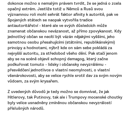
dokonce možno s nemalým právem tvrdit, že se jedná o zcela
opačný extrém. Jestliže totiž u Němců a Rusů svou
významnou roli mohl sehrát faktor afinity k autoritě, pak ve
Spojených státech se naopak vytvořila tradice
antiautoritářství - které ale ve svých důsledcích může
znamenat občanskou nevázanost, až přímo zpovykanost. Kdy
jednotlivý občan se necítí být vázán nějakými vyššími, jeho
samotnou osobu přesahujícími (státními, republikánskými)
principy a hodnotami, nýbrž kde on sám sebe pokládá za
nejvyšší autoritu, za středobod všeho dění. Pak stačí jenom
aby se na scéně objevil schopný demagog, který začne
podkuřovat tomuto - lidsky i občansky nevyzrálému -
přesvědčení jednotlivce o vlastní neomylnosti, o vlastní
všenárokovosti, aby se velice rychle srotil dav za svým novým
vůdcem, za svým krysařem.
Z uvedených důvodů je tedy možno se domnívat, že jak
Hitlerovy, tak Putinovy, tak ale i Trumpovy mocenské choutky
byly velice usnadněny zmíněnou občanskou nevyzrálostí
příslušných národů.