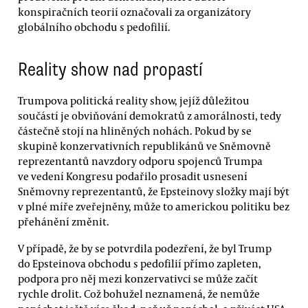
konspiračních teorií označovali za organizátory
globálního obchodu s pedofilií.
Reality show nad propastí
Trumpova politická reality show, jejíž důležitou
součástí je obviňování demokratů z amorálnosti, tedy
částečně stojí na hliněných nohách. Pokud by se
skupině konzervativních republikánů ve Sněmovně
reprezentantů navzdory odporu spojenců Trumpa
ve vedení Kongresu podařilo prosadit usnesení
Sněmovny reprezentantů, že Epsteinovy složky mají být
v plné míře zveřejněny, může to americkou politiku bez
přehánění změnit.
V případě, že by se potvrdila podezření, že byl Trump
do Epsteinova obchodu s pedofilií přímo zapleten,
podpora pro něj mezi konzervativci se může začít
rychle drolit. Což bohužel neznamená, že nemůže