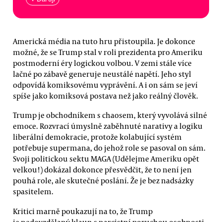
Americká média na tuto hru přistoupila. Je dokonce
možné, že se Trump stal v roli prezidenta pro Ameriku
postmoderní éry logickou volbou. V zemi stále více
lačné po zábavě generuje neustálé napětí. Jeho styl
odpovídá komiksovému vyprávění. A i on sám se jeví
spíše jako komiksová postava než jako reálný člověk.
Trump je obchodníkem s chaosem, který vyvolává silné
emoce. Rozvrací úmyslně zaběhnuté narativy a logiku
liberální demokracie, protože kolabující systém
potřebuje supermana, do jehož role se pasoval on sám.
Svoji politickou sektu MAGA (Udělejme Ameriku opět
velkou!) dokázal dokonce přesvědčit, že to není jen
pouhá role, ale skutečné poslání. Že je bez nadsázky
spasitelem.
Kritici marně poukazují na to, že Trump
je nedovzdělaný klaun s narcistní poruchou osobnosti.