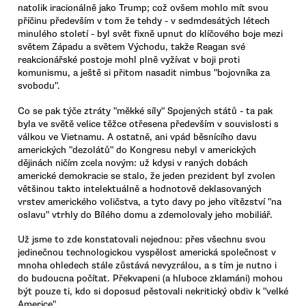
natolik iracionálně jako Trump; což ovšem mohlo mít svou
příčinu především v tom že tehdy - v sedmdesátých létech
minulého století - byl svět fixně upnut do klíčového boje mezi
světem Západu a světem Východu, takže Reagan své
reakcionářské postoje mohl plně vyžívat v boji proti
komunismu, a ještě si přitom nasadit nimbus "bojovníka za
svobodu".
Co se pak týče ztráty "měkké síly" Spojených států - ta pak
byla ve světě velice těžce otřesena především v souvislosti s
válkou ve Vietnamu. A ostatně, ani vpád běsnícího davu
amerických "dezolátů" do Kongresu nebyl v amerických
dějinách ničím zcela novým: už kdysi v raných dobách
americké demokracie se stalo, že jeden prezident byl zvolen
většinou takto intelektuálně a hodnotově deklasovaných
vrstev amerického voličstva, a tyto davy po jeho vítězství "na
oslavu" vtrhly do Bílého domu a zdemolovaly jeho mobiliář.
Už jsme to zde konstatovali nejednou: přes všechnu svou
jedinečnou technologickou vyspělost americká společnost v
mnoha ohledech stále zůstává nevyzrálou, a s tím je nutno i
do budoucna počítat. Překvapeni (a hluboce zklamáni) mohou
být pouze ti, kdo si doposud pěstovali nekritický obdiv k "velké
Americe".