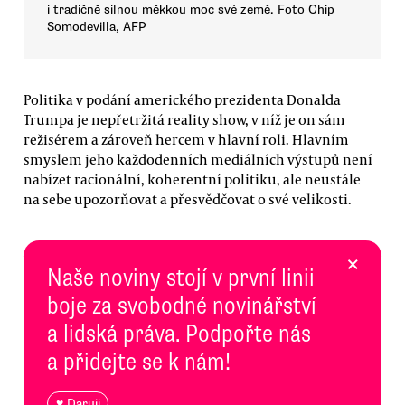
i tradičně silnou měkkou moc své země. Foto Chip
Somodevilla, AFP
Politika v podání amerického prezidenta Donalda
Trumpa je nepřetržitá reality show, v níž je on sám
režisérem a zároveň hercem v hlavní roli. Hlavním
smyslem jeho každodenních mediálních výstupů není
nabízet racionální, koherentní politiku, ale neustále
na sebe upozorňovat a přesvědčovat o své velikosti.
×
Naše noviny stojí v první linii
boje za svobodné novinářství
a lidská práva. Podpořte nás
a přidejte se k nám!
♥ Daruji