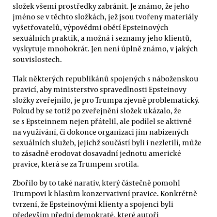
složek všemi prostředky zabránit. Je známo, že jeho
jméno se v těchto složkách, jež jsou tvořeny materiály
vyšetřovatelů, výpovědmi obětí Epsteinových
sexuálních praktik, a možná i seznamy jeho klientů,
vyskytuje mnohokrát. Jen není úplně známo, v jakých
souvislostech.
Tlak některých republikánů spojených s náboženskou
pravicí, aby ministerstvo spravedlnosti Epsteinovy
složky zveřejnilo, je pro Trumpa zjevně problematický.
Pokud by se totiž po zveřejnění složek ukázalo, že
se s Epsteinnem nejen přátelil, ale podílel se aktivně
na využívání, či dokonce organizaci jím nabízených
sexuálních služeb, jejichž součástí byli i nezletilí, může
to zásadně erodovat dosavadní jednotu americké
pravice, která se za Trumpem srotila.
Zbořilo by to také narativ, který částečně pomohl
Trumpovi k hlasům konzervativní pravice. Konkrétně
tvrzení, že Epsteinovými klienty a spojenci byli
především přední demokraté, které autoři