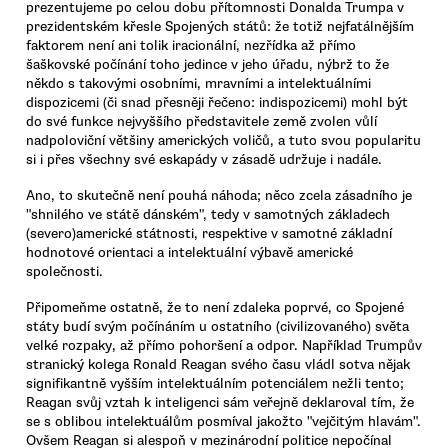
prezentujeme po celou dobu přítomnosti Donalda Trumpa v
prezidentském křesle Spojených států: že totiž nejfatálnějším
faktorem není ani tolik iracionální, nezřídka až přímo
šaškovské počínání toho jedince v jeho úřadu, nýbrž to že
někdo s takovými osobními, mravními a intelektuálními
dispozicemi (či snad přesněji řečeno: indispozicemi) mohl být
do své funkce nejvyššího představitele země zvolen vůlí
nadpoloviční většiny amerických voličů, a tuto svou popularitu
si i přes všechny své eskapády v zásadě udržuje i nadále.
Ano, to skutečně není pouhá náhoda; něco zcela zásadního je
"shnilého ve státě dánském", tedy v samotných základech
(severo)americké státnosti, respektive v samotné základní
hodnotové orientaci a intelektuální výbavě americké
společnosti.
Připomeňme ostatně, že to není zdaleka poprvé, co Spojené
státy budí svým počínáním u ostatního (civilizovaného) světa
velké rozpaky, až přímo pohoršení a odpor. Například Trumpův
stranický kolega Ronald Reagan svého času vládl sotva nějak
signifikantně vyšším intelektuálním potenciálem nežli tento;
Reagan svůj vztah k inteligenci sám veřejně deklaroval tím, že
se s oblibou intelektuálům posmíval jakožto "vejčitým hlavám".
Ovšem Reagan si alespoň v mezinárodní politice nepočínal