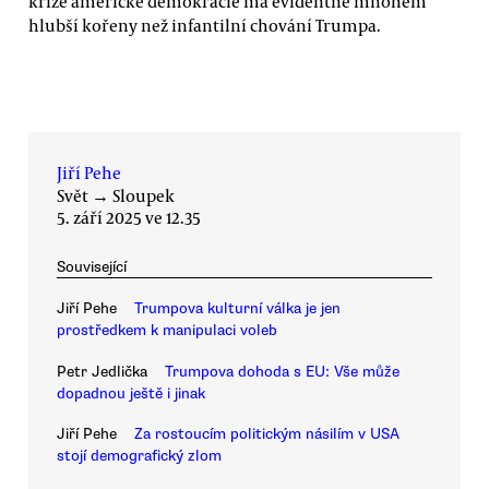
krize americké demokracie má evidentně mnohem
hlubší kořeny než infantilní chování Trumpa.
Jiří Pehe
Svět
→
Sloupek
5. září 2025 ve 12.35
Související
Jiří Pehe
Trumpova kulturní válka je jen
prostředkem k manipulaci voleb
Petr Jedlička
Trumpova dohoda s EU: Vše může
dopadnou ještě i jinak
Jiří Pehe
Za rostoucím politickým násilím v USA
stojí demografický zlom