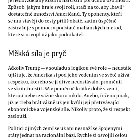
Způsob, jakým hraje svoji roli, stačí na to, aby „bavil“
dostatečné množství Američanů. Ty oponenty, kteří
se mu stavějí do cesty příliš okatě, zatím úspěšně
zastrašuje s pomocí v podstatě mafiánských metod,
které si osvojil už jako podnikatel.
Měkká síla je pryč
Ačkoliv Trump — v souladu s logikou své role — neustále
ujišťuje, že Amerika si pod jeho vedením ve světě užívá
respektu, kterého se ji dříve nedostávalo, proměnil
ve skutečnosti USA v poměrně krátké době v zemi,
kterou nebere vážně skoro nikdo. Anebo, řečeno jinak,
již je třeba brát vážně už jen kvůli její přetrvávající
ekonomické a vojenské síle. Nikoliv proto, že si respekt
zaslouží.
Politici z jiných zemí se už ani nesnaží se Spojenými
státy jednat na racionální bázi. Rychle si osvojili celou