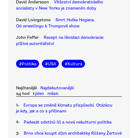
David Andersson
Vítězství demokratického
socialisty v New Yorku je znamením doby
David Livingstone
Smrt Hulka Hogana.
Od wrestlingu k Trumpově show
John Feffer
Recept na likvidaci demokracie:
plíživé autoritářství
#
Politika
#
USA
#
Kultura
Nejčtenější
Nejdiskutovanější
24 hod
týden
měsíc
1.
Evropa se změně klimatu přizpůsobí. Otázkou
je kdy, jak a co s příčinami
2.
Padesát odstínů lži a nová nekulturní politika
3.
Brno chce koupit dům architektky Růženy Žertové