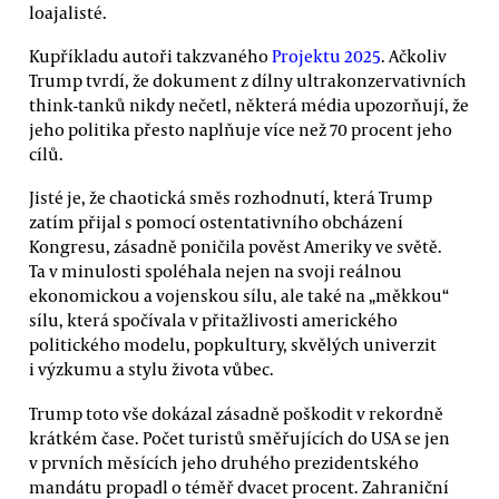
loajalisté.
Kupříkladu autoři takzvaného
Projektu 2025
. Ačkoliv
Trump tvrdí, že dokument z dílny ultrakonzervativních
think-tanků nikdy nečetl, některá média upozorňují, že
jeho politika přesto naplňuje více než 70 procent jeho
cílů.
Jisté je, že chaotická směs rozhodnutí, která Trump
zatím přijal s pomocí ostentativního obcházení
Kongresu, zásadně poničila pověst Ameriky ve světě.
Ta v minulosti spoléhala nejen na svoji reálnou
ekonomickou a vojenskou sílu, ale také na „měkkou“
sílu, která spočívala v přitažlivosti amerického
politického modelu, popkultury, skvělých univerzit
i výzkumu a stylu života vůbec.
Trump toto vše dokázal zásadně poškodit v rekordně
krátkém čase. Počet turistů směřujících do USA se jen
v prvních měsících jeho druhého prezidentského
mandátu propadl o téměř dvacet procent. Zahraniční