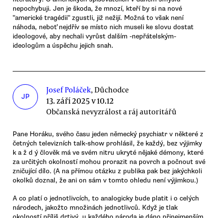
nepochybuji. Jen je škoda, že mnozí, kteří by si na nové
"americké tragédii" zgustli, již nežijí. Možná to však není
náhoda, neboť nejdřív se místo nich museli ke slovu dostat
ideologové, aby nechali vyrůst dalším -nepřátelským-
ideologům a úspěchu jejich snah.
Josef Poláček
, Důchodce
JP
13. září 2025 v 10.12
Občanská nevyzrálost a ráj autoritářů
Pane Horáku, svého času jeden německý psychiatr v některé z
četných televizních talk-show prohlásil, že každý, bez výjimky
k a ž d ý člověk má ve svém nitru ukryté nějaké démony, které
za určitých okolností mohou prorazit na povrch a počnout své
zničující dílo. (A na přímou otázku z publika pak bez jakýchkoli
okolků doznal, že ani on sám v tomto ohledu není výjimkou.)
A co platí o jednotlivcích, to analogicky bude platit i o celých
národech, jakožto množinách jednotlivců. Když je tlak
okolností příliš drtivý, u každého národa je dáno přinejmenším