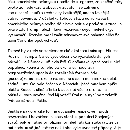
část amerického průmyslu upadla do stagnace, ze značné míry
proto že nedokázala obstát v zápolení se zahraniční
konkurencí - buďto technicky kvalitnější, anebo levnější,
subvencovanou. V důsledku tohoto stavu se velká část
amerického průmyslového dělnictva ocitla v prekérní situaci, a
právě zde Trump nalezl hlavní rezervoár svých nekritických
vyznavačů. Kterým mohl začít adresovat své halasné sliby že
učiní "Ameriku opět velkou".
Takové byly tedy socioekonomické okolnosti nástupu Hitlera,
Putina i Trumpa. Co se týče občanské vyzrálosti daných
národů - o Německu už byla řeč. O občanské vyzrálosti ruské
populace, která z tuhého carského samoděržaví
bezprostředně upadla do totalitních forem vlády
(pseudo)komunistického režimu, si ovšem není možno dělat
žádné iluze. Co bylo řečeno o Němcích, ještě mnohem spíše
platí o Rusech: silná afinita k autoritě všeho druhu, na
báťušku cara navázal "velikij vožď" Stalin, a nyní holt taktéž
"vůdce národa" Putin.
Jestliže pak o určité formě občanské respektive národní
nevyzrálosti hovoříme i v souvislosti s populací Spojených
států, pak je nutno při bližším přihlédnutí konstatovat, že ta
má podstatně jiné kořeny nežli oba výše uvedené případy. A je