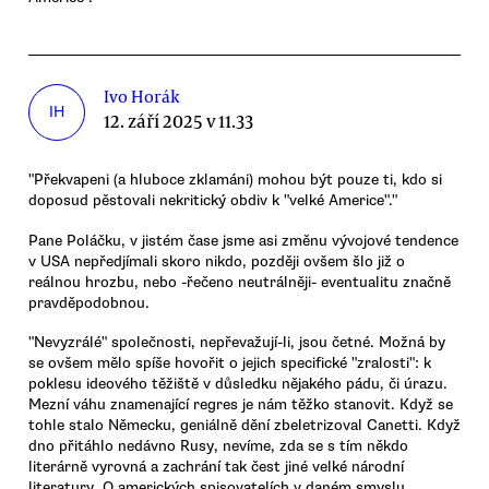
Ivo Horák
IH
12. září 2025 v 11.33
"Překvapeni (a hluboce zklamáni) mohou být pouze ti, kdo si
doposud pěstovali nekritický obdiv k "velké Americe"."
Pane Poláčku, v jistém čase jsme asi změnu vývojové tendence
v USA nepředjímali skoro nikdo, později ovšem šlo již o
reálnou hrozbu, nebo -řečeno neutrálněji- eventualitu značně
pravděpodobnou.
"Nevyzrálé" společnosti, nepřevažují-li, jsou četné. Možná by
se ovšem mělo spíše hovořit o jejich specifické "zralosti": k
poklesu ideového těžiště v důsledku nějakého pádu, či úrazu.
Mezní váhu znamenající regres je nám těžko stanovit. Když se
tohle stalo Německu, geniálně dění zbeletrizoval Canetti. Když
dno přitáhlo nedávno Rusy, nevíme, zda se s tím někdo
literárně vyrovná a zachrání tak čest jiné velké národní
literatury. O amerických spisovatelích v daném smyslu