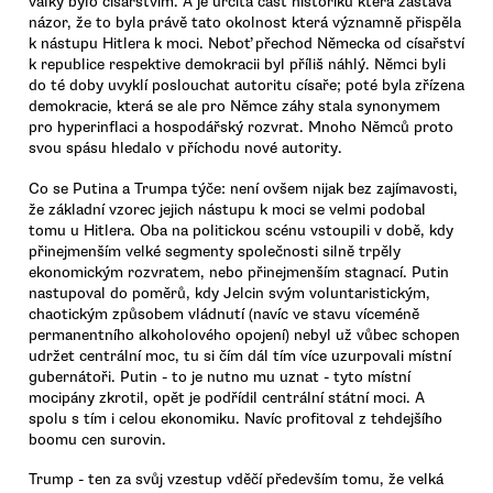
války bylo císařstvím. A je určitá část historiků která zastává
názor, že to byla právě tato okolnost která významně přispěla
k nástupu Hitlera k moci. Neboť přechod Německa od císařství
k republice respektive demokracii byl příliš náhlý. Němci byli
do té doby uvyklí poslouchat autoritu císaře; poté byla zřízena
demokracie, která se ale pro Němce záhy stala synonymem
pro hyperinflaci a hospodářský rozvrat. Mnoho Němců proto
svou spásu hledalo v příchodu nové autority.
Co se Putina a Trumpa týče: není ovšem nijak bez zajímavosti,
že základní vzorec jejich nástupu k moci se velmi podobal
tomu u Hitlera. Oba na politickou scénu vstoupili v době, kdy
přinejmenším velké segmenty společnosti silně trpěly
ekonomickým rozvratem, nebo přinejmenším stagnací. Putin
nastupoval do poměrů, kdy Jelcin svým voluntaristickým,
chaotickým způsobem vládnutí (navíc ve stavu víceméně
permanentního alkoholového opojení) nebyl už vůbec schopen
udržet centrální moc, tu si čím dál tím více uzurpovali místní
gubernátoři. Putin - to je nutno mu uznat - tyto místní
mocipány zkrotil, opět je podřídil centrální státní moci. A
spolu s tím i celou ekonomiku. Navíc profitoval z tehdejšího
boomu cen surovin.
Trump - ten za svůj vzestup vděčí především tomu, že velká