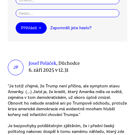
Přihlásit →
Zapomněli jste heslo?
Josef Poláček
, Důchodce
JP
6. září 2025 v 12.31
"Je totiž zřejmé, že Trump není příčina, ale symptom stavu
Ameriky. (...) Jisté je, že kredit, který Amerika měla ve světě,
zejména v tom demokratickém, už skoro úplně zmizel.
Obnovit ho nebude snadné ani po Trumpově odchodu, protože
krize americké demokracie má evidentně mnohem hlubší
kořeny než infantilní chování Trumpa."
Je bezpochyby potěšitelným zjištěním, že i přední český
politolog nakonec dospěl k tomu samému náhledu, který zde