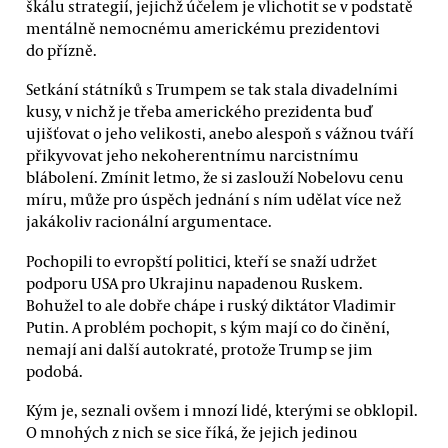
škálu strategií, jejichž účelem je vlichotit se v podstatě
mentálně nemocnému americkému prezidentovi
do přízně.
Setkání státníků s Trumpem se tak stala divadelními
kusy, v nichž je třeba amerického prezidenta buď
ujišťovat o jeho velikosti, anebo alespoň s vážnou tváří
přikyvovat jeho nekoherentnímu narcistnímu
blábolení. Zmínit letmo, že si zaslouží Nobelovu cenu
míru, může pro úspěch jednání s ním udělat více než
jakákoliv racionální argumentace.
Pochopili to evropští politici, kteří se snaží udržet
podporu USA pro Ukrajinu napadenou Ruskem.
Bohužel to ale dobře chápe i ruský diktátor Vladimir
Putin. A problém pochopit, s kým mají co do činění,
nemají ani další autokraté, protože Trump se jim
podobá.
Kým je, seznali ovšem i mnozí lidé, kterými se obklopil.
O mnohých z nich se sice říká, že jejich jedinou