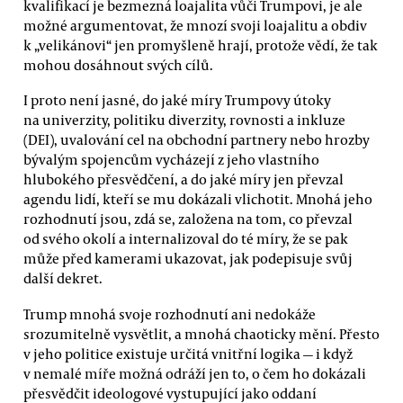
kvalifikací je bezmezná loajalita vůči Trumpovi, je ale
možné argumentovat, že mnozí svoji loajalitu a obdiv
k „velikánovi“ jen promyšleně hrají, protože vědí, že tak
mohou dosáhnout svých cílů.
I proto není jasné, do jaké míry Trumpovy útoky
na univerzity, politiku diverzity, rovnosti a inkluze
(DEI), uvalování cel na obchodní partnery nebo hrozby
bývalým spojencům vycházejí z jeho vlastního
hlubokého přesvědčení, a do jaké míry jen převzal
agendu lidí, kteří se mu dokázali vlichotit. Mnohá jeho
rozhodnutí jsou, zdá se, založena na tom, co převzal
od svého okolí a internalizoval do té míry, že se pak
může před kamerami ukazovat, jak podepisuje svůj
další dekret.
Trump mnohá svoje rozhodnutí ani nedokáže
srozumitelně vysvětlit, a mnohá chaoticky mění. Přesto
v jeho politice existuje určitá vnitřní logika — i když
v nemalé míře možná odráží jen to, o čem ho dokázali
přesvědčit ideologové vystupující jako oddaní