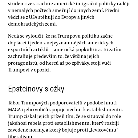
studenti ze strachu z americké imigrační politiky raději
v nemalých počtech směřují do jiných zemí. Přední
vědci se z USA stěhují do Evropy a jiných
demokratických zemí.
Nedá se vyloučit, že na Trumpovu politiku začne
doplácet i jeden z nejvýznamnějších amerických
exportních artiklů — americká popkultura. Tu zatím
zachraňuje především to, že většina jejích
protagonistů, od herců až po zpěváky, stojí vůči
Trumpovi v opozici.
Epsteinovy složky
Tábor Trumpových podporovatelů v podobě hnutí
MAGA i jeho voličů spojuje nechuť k establishmentu.
Trump získal jejich přízeň tím, že se situoval do role
jakéhosi rebela proti establishmentu, který rozbíjí
zavedené normy, a který bojuje proti „levicovému“
liberalismu.