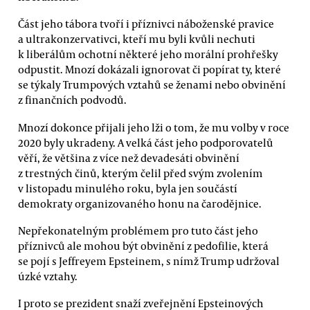
Část jeho tábora tvoří i příznivci náboženské pravice
a ultrakonzervativci, kteří mu byli kvůli nechuti
k liberálům ochotní některé jeho morální prohřešky
odpustit. Mnozí dokázali ignorovat či popírat ty, které
se týkaly Trumpových vztahů se ženami nebo obvinění
z finančních podvodů.
Mnozí dokonce přijali jeho lži o tom, že mu volby v roce
2020 byly ukradeny. A velká část jeho podporovatelů
věří, že většina z více než devadesáti obvinění
z trestných činů, kterým čelil před svým zvolením
v listopadu minulého roku, byla jen součástí
demokraty organizovaného honu na čarodějnice.
Nepřekonatelným problémem pro tuto část jeho
příznivců ale mohou být obvinění z pedofilie, která
se pojí s Jeffreyem Epsteinem, s nímž Trump udržoval
úzké vztahy.
I proto se prezident snaží zveřejnění Epsteinových