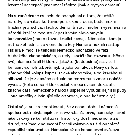
latentní nebezpečí probuzení těchto jinak skrytých démonů.
Na straně druhé asi nebude pochyb ani o tom, že určité
národy, s určitou kulturně-politickou tradicí, bude mezní
hladina pro aktivaci těchto démonů stát mnohem výše, nežli u
národů kteří takovouto (v pozitivním slova smyslu
konzervativní) hodnotovou tradici nemají. Německo - tam je
nutno zohlednit, že v oné době kdy Němci umožnili nástup
Hitlera k moci se tehdejší Německo nacházelo ve fázi
hlubokého ekonomického, a tedy i sociálního rozvratu. Němci
svůj hlas nedávali Hitlerovi jakožto (budoucímu) staviteli
koncentračních táborů, nýbrž jako politikovi, který už léta
předpovídal kolaps kapitalistické ekonomiky, a od kterého si
slibovali že je z daného aktuálního marasmu a zmaru dokáže
vyvést. (Poté co se Hitler dostal k moci ovšem dokázal u
značné části německého národa úspěšně vybudit nejnižší pudy
- pud smečky eliminující vše cizorodé, a pud kořistnický.)
Ostatně je nutno podotknout, že v danou dobu i německá
společnost nebyla nijak příliš vyzrálá. Za prvé, německý národ
jako takový se konstituoval historicky dosti nedávno; a za
druhé, zatímco v sousední Francii existovala už dlouholetá
republikánská tradice, Německo až do konce první světové