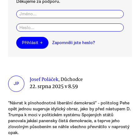
Děkujeme za podporu.
Přihlásit →
Zapomněli jste heslo?
Josef Poláček
, Důchodce
JP
22. srpna 2025 v 8.59
"Návrat k plnohodnotné liberální demokracii" - politolog Pehe
opět jednou sugeruje idylický obraz, jako by před nástupem D.
Trumpa k moci v politickém systému Spojených států
panovala jakási panensky čistá demokracie, a teprve jeho
zlovolným působením se náhle všechno převrátilo v naprostý
opak.