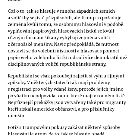
Což o to, tak se hlasuje v mnoha západních zemích
a voliči by se jistě přizpůsobili, ale Trump to požaduje
zejména kvůli tomu, že osobnímu hlasování v podobě
vyplňování papírových hlasovacích lístků se kvůli
různým formám šikany vyhýbají zejména voliči
z černošské menšiny. Navíc předpokládá, že nutnost
dostavit se do volební místnosti a hlasovat s pomocí
papírového volebního lístku odradí více demokratů než
disciplinovaných voličů republikánské strany.
Republikáni se však pokoušejí zajistit si výhru i jinými
způsoby. V některých státech tak mají problémy
s registrací pro volby vdané ženy, protože jejich jméno
po sňatku neodpovídá tomu, které mají v rodném listě.
Nejrůznější překážky jsou vytvářeny také pro migranty,
kteří získali americké občanství, a pro příslušníky
menšin.
Potíž s Trumpovými pokusy zakázat některé způsoby
hlasování je v tom, že to, jak se hlasuje, spadá