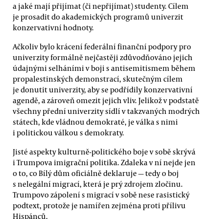
a jaké mají přijímat (či nepřijímat) studenty. Cílem
je prosadit do akademických programů univerzit
konzervativní hodnoty.
Ačkoliv bylo krácení federální finanční podpory pro
univerzity formálně nejčastěji zdůvodňováno jejich
údajnými selháními v boji s antisemitismem během
propalestinských demonstrací, skutečným cílem
je donutit univerzity, aby se podřídily konzervativní
agendě, a zároveň omezit jejich vliv. Jelikož v podstatě
všechny přední univerzity sídlí v takzvaných modrých
státech, kde vládnou demokraté, je válka s nimi
i politickou válkou s demokraty.
Jisté aspekty kulturně-politického boje v sobě skrývá
i Trumpova imigrační politika. Zdaleka v ní nejde jen
o to, co Bílý dům oficiálně deklaruje — tedy o boj
s nelegální migrací, která je prý zdrojem zločinu.
Trumpovo zápolení s migrací v sobě nese rasistický
podtext, protože je namířen zejména proti přílivu
Hispánců.