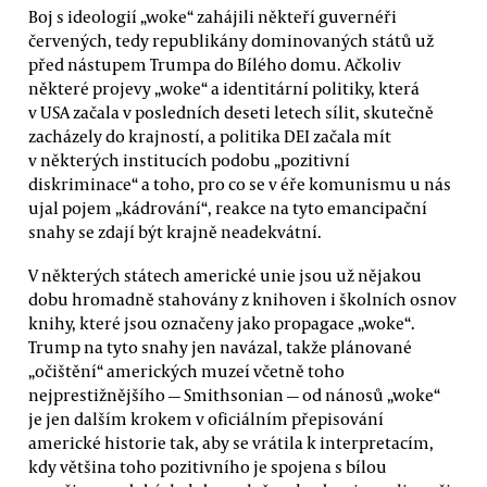
Boj s ideologií „woke“ zahájili někteří guvernéři
červených, tedy republikány dominovaných států už
před nástupem Trumpa do Bílého domu. Ačkoliv
některé projevy „woke“ a identitární politiky, která
v USA začala v posledních deseti letech sílit, skutečně
zacházely do krajností, a politika DEI začala mít
v některých institucích podobu „pozitivní
diskriminace“ a toho, pro co se v éře komunismu u nás
ujal pojem „kádrování“, reakce na tyto emancipační
snahy se zdají být krajně neadekvátní.
V některých státech americké unie jsou už nějakou
dobu hromadně stahovány z knihoven i školních osnov
knihy, které jsou označeny jako propagace „woke“.
Trump na tyto snahy jen navázal, takže plánované
„očištění“ amerických muzeí včetně toho
nejprestižnějšího — Smithsonian — od nánosů „woke“
je jen dalším krokem v oficiálním přepisování
americké historie tak, aby se vrátila k interpretacím,
kdy většina toho pozitivního je spojena s bílou