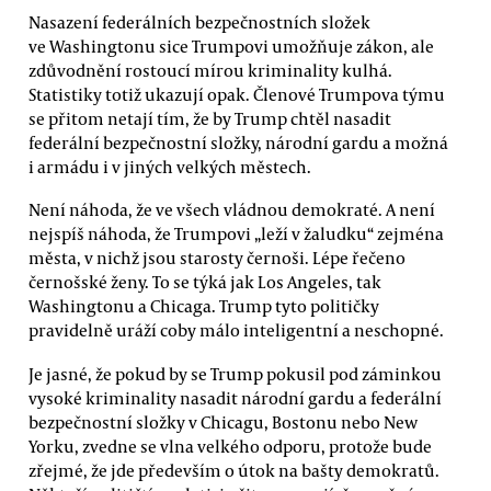
Nasazení federálních bezpečnostních složek
ve Washingtonu sice Trumpovi umožňuje zákon, ale
zdůvodnění rostoucí mírou kriminality kulhá.
Statistiky totiž ukazují opak. Členové Trumpova týmu
se přitom netají tím, že by Trump chtěl nasadit
federální bezpečnostní složky, národní gardu a možná
i armádu i v jiných velkých městech.
Není náhoda, že ve všech vládnou demokraté. A není
nejspíš náhoda, že Trumpovi „leží v žaludku“ zejména
města, v nichž jsou starosty černoši. Lépe řečeno
černošské ženy. To se týká jak Los Angeles, tak
Washingtonu a Chicaga. Trump tyto političky
pravidelně uráží coby málo inteligentní a neschopné.
Je jasné, že pokud by se Trump pokusil pod záminkou
vysoké kriminality nasadit národní gardu a federální
bezpečnostní složky v Chicagu, Bostonu nebo New
Yorku, zvedne se vlna velkého odporu, protože bude
zřejmé, že jde především o útok na bašty demokratů.