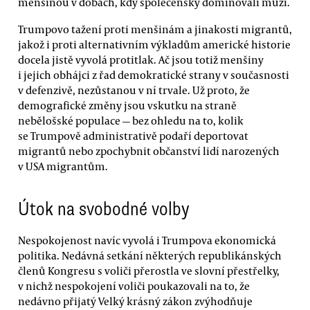
menšinou v dobách, kdy společensky dominovali muži.
Trumpovo tažení proti menšinám a jinakosti migrantů,
jakož i proti alternativním výkladům americké historie
docela jistě vyvolá protitlak. Ač jsou totiž menšiny
i jejich obhájci z řad demokratické strany v současnosti
v defenzivě, nezůstanou v ní trvale. Už proto, že
demografické změny jsou vskutku na straně
nebělošské populace — bez ohledu na to, kolik
se Trumpově administrativě podaří deportovat
migrantů nebo zpochybnit občanství lidí narozených
v USA migrantům.
Útok na svobodné volby
Nespokojenost navíc vyvolá i Trumpova ekonomická
politika. Nedávná setkání některých republikánských
členů Kongresu s voliči přerostla ve slovní přestřelky,
v nichž nespokojení voliči poukazovali na to, že
nedávno přijatý Velký krásný zákon zvýhodňuje