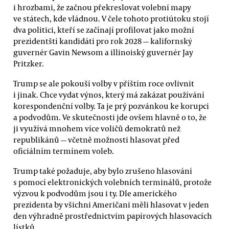
i hrozbami, že začnou překreslovat volební mapy
ve státech, kde vládnou. V čele tohoto protiútoku stojí
dva politici, kteří se začínají profilovat jako možní
prezidentští kandidáti pro rok 2028 — kalifornský
guvernér Gavin Newsom a illinoiský guvernér Jay
Pritzker.
Trump se ale pokouší volby v příštím roce ovlivnit
i jinak. Chce vydat výnos, který má zakázat používání
korespondenční volby. Ta je prý pozvánkou ke korupci
a podvodům. Ve skutečnosti jde ovšem hlavně o to, že
ji využívá mnohem více voličů demokratů než
republikánů — včetně možnosti hlasovat před
oficiálním termínem voleb.
Trump také požaduje, aby bylo zrušeno hlasování
s pomocí elektronických volebních terminálů, protože
výzvou k podvodům jsou i ty. Dle amerického
prezidenta by všichni Američani měli hlasovat v jeden
den výhradně prostřednictvím papírových hlasovacích
lístků.