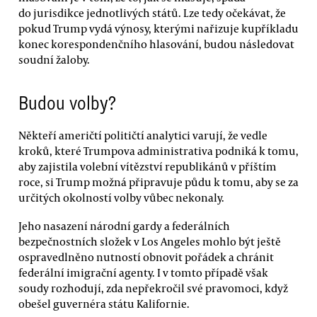
do jurisdikce jednotlivých států. Lze tedy očekávat, že
pokud Trump vydá výnosy, kterými nařizuje kupříkladu
konec korespondenčního hlasování, budou následovat
soudní žaloby.
Budou volby?
Někteří američtí političtí analytici varují, že vedle
kroků, které Trumpova administrativa podniká k tomu,
aby zajistila volební vítězství republikánů v příštím
roce, si Trump možná připravuje půdu k tomu, aby se za
určitých okolností volby vůbec nekonaly.
Jeho nasazení národní gardy a federálních
bezpečnostních složek v Los Angeles mohlo být ještě
ospravedlněno nutností obnovit pořádek a chránit
federální imigrační agenty. I v tomto případě však
soudy rozhodují, zda nepřekročil své pravomoci, když
obešel guvernéra státu Kalifornie.