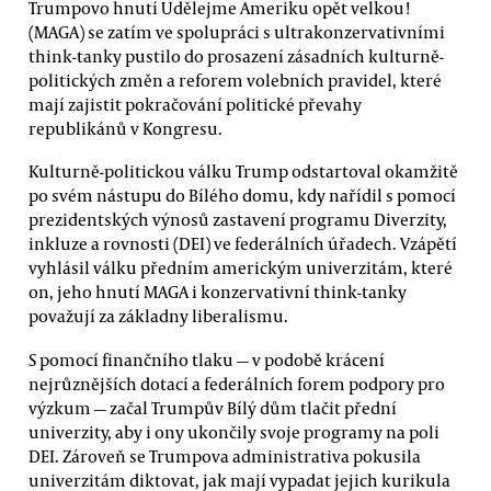
Trumpovo hnutí Udělejme Ameriku opět velkou!
(MAGA) se zatím ve spolupráci s ultrakonzervativními
think-tanky pustilo do prosazení zásadních kulturně-
politických změn a reforem volebních pravidel, které
mají zajistit pokračování politické převahy
republikánů v Kongresu.
Kulturně-politickou válku Trump odstartoval okamžitě
po svém nástupu do Bílého domu, kdy nařídil s pomocí
prezidentských výnosů zastavení programu Diverzity,
inkluze a rovnosti (DEI) ve federálních úřadech. Vzápětí
vyhlásil válku předním americkým univerzitám, které
on, jeho hnutí MAGA i konzervativní think-tanky
považují za základny liberalismu.
S pomocí finančního tlaku — v podobě krácení
nejrůznějších dotací a federálních forem podpory pro
výzkum — začal Trumpův Bílý dům tlačit přední
univerzity, aby i ony ukončily svoje programy na poli
DEI. Zároveň se Trumpova administrativa pokusila
univerzitám diktovat, jak mají vypadat jejich kurikula