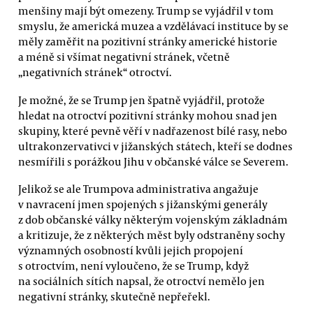
menšiny mají být omezeny. Trump se vyjádřil v tom
smyslu, že americká muzea a vzdělávací instituce by se
měly zaměřit na pozitivní stránky americké historie
a méně si všímat negativní stránek, včetně
„negativních stránek“ otroctví.
Je možné, že se Trump jen špatně vyjádřil, protože
hledat na otroctví pozitivní stránky mohou snad jen
skupiny, které pevně věří v nadřazenost bílé rasy, nebo
ultrakonzervativci v jižanských státech, kteří se dodnes
nesmířili s porážkou Jihu v občanské válce se Severem.
Jelikož se ale Trumpova administrativa angažuje
v navracení jmen spojených s jižanskými generály
z dob občanské války některým vojenským základnám
a kritizuje, že z některých měst byly odstraněny sochy
významných osobností kvůli jejich propojení
s otroctvím, není vyloučeno, že se Trump, když
na sociálních sítích napsal, že otroctví nemělo jen
negativní stránky, skutečně nepřeřekl.