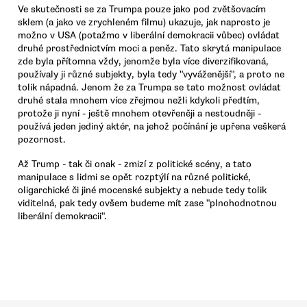
Ve skutečnosti se za Trumpa pouze jako pod zvětšovacím
sklem (a jako ve zrychleném filmu) ukazuje, jak naprosto je
možno v USA (potažmo v liberální demokracii vůbec) ovládat
druhé prostřednictvím moci a peněz. Tato skrytá manipulace
zde byla přítomna vždy, jenomže byla více diverzifikovaná,
používaly ji různé subjekty, byla tedy "vyváženější", a proto ne
tolik nápadná. Jenom že za Trumpa se tato možnost ovládat
druhé stala mnohem více zřejmou nežli kdykoli předtím,
protože ji nyní - ještě mnohem otevřeněji a nestoudněji -
používá jeden jediný aktér, na jehož počínání je upřena veškerá
pozornost.
Až Trump - tak či onak - zmizí z politické scény, a tato
manipulace s lidmi se opět rozptýlí na různé politické,
oligarchické či jiné mocenské subjekty a nebude tedy tolik
viditelná, pak tedy ovšem budeme mít zase "plnohodnotnou
liberální demokracii".