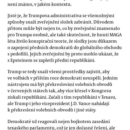
není známo, v jakém kontextu.
Jisté je, že Trumpova administrativa se všemožnými
způsoby snaží zveřejnění složek zabránit. Důvodem
přitom může být nejen to, co by zveřejnění znamenalo
pro Trumpa osobně, ale také skutečnost, že hnutí MAGA
léta živilo konspirační teorie, že složky jsou důkazem
o zapojení předních demokratů do globálního obchodu
s pedofilií. Jejich zveřejnění by proto mohlo ukázat, že
s Epsteinem se zapletli přední republikáni.
Trump se tedy snaží všemi prostředky zajistit, aby
ve volbách v příštím roce demokrati neuspěli. Jedním
nástrojem má být překreslování volebních obvodů
v červených státech tak, aby více křesel v Kongresu
získali republikáni. Začali s tím republikáni v Texasu,
ale Trump i jeho viceprezident J.D. Vance nabádají
k překreslení volebních obvodů i jiné státy.
Demokraté už reagovali nejen bojkotem zasedání
texaského parlamentu, což je jen dočasné řešení, ale