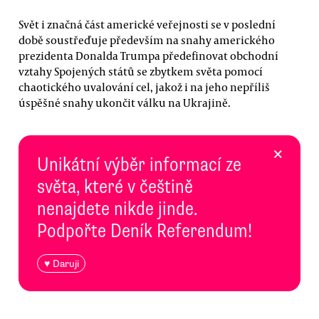
Svět i značná část americké veřejnosti se v poslední
době soustřeďuje především na snahy amerického
prezidenta Donalda Trumpa předefinovat obchodní
vztahy Spojených států se zbytkem světa pomocí
chaotického uvalování cel, jakož i na jeho nepříliš
úspěšné snahy ukončit válku na Ukrajině.
×
Unikátní výběr informací ze
světa, které v češtině
nenajdete nikde jinde.
Podpořte Deník Referendum!
♥ Daruji