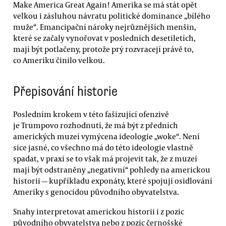
Make America Great Again! Amerika se má stát opět
velkou i zásluhou návratu politické dominance „bílého
muže“. Emancipační nároky nejrůznějších menšin,
které se začaly vynořovat v posledních desetiletích,
mají být potlačeny, protože prý rozvracejí právě to,
co Ameriku činilo velkou.
Přepisování historie
Posledním krokem v této fašizující ofenzivě
je Trumpovo rozhodnutí, že má být z předních
amerických muzeí vymýcena ideologie „woke“. Není
sice jasné, co všechno má do této ideologie vlastně
spadat, v praxi se to však má projevit tak, že z muzeí
mají být odstraněny „negativní“ pohledy na americkou
historii — kupříkladu exponáty, které spojují osidlování
Ameriky s genocidou původního obyvatelstva.
Snahy interpretovat americkou historii i z pozic
původního obyvatelstva nebo z pozic černošské