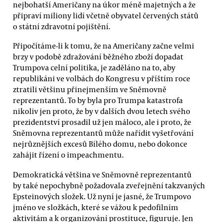
nejbohatší Američany na úkor méně majetných a že
připraví miliony lidí včetně obyvatel červených států
o státní zdravotní pojištění.
Připočítáme-li k tomu, že na Američany začne velmi
brzy v podobě zdražování běžného zboží dopadat
Trumpova celní politika, je zaděláno na to, aby
republikáni ve volbách do Kongresu v příštím roce
ztratili většinu přinejmenším ve Sněmovně
reprezentantů. To by byla pro Trumpa katastrofa
nikoliv jen proto, že by v dalších dvou letech svého
prezidentství prosadil už jen máloco, ale i proto, že
Sněmovna reprezentantů může nařídit vyšetřování
nejrůznějších excesů Bílého domu, nebo dokonce
zahájit řízení o impeachmentu.
Demokratická většina ve Sněmovně reprezentantů
by také nepochybně požadovala zveřejnění takzvaných
Epsteinových složek. Už nyní je jasné, že Trumpovo
jméno ve složkách, které se vážou k pedofilním
aktivitám a k organizování prostituce, figuruje. Jen