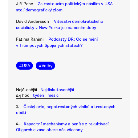
Jiří Pehe
Za rostoucím politickým násilím v USA
stojí demografický zlom
David Andersson
Vítězství demokratického
socialisty v New Yorku je znamením doby
Fatima Rahimi
Podcasty DR: Co se mění
v Trumpových Spojených státech?
#
USA
#
Volby
Nejčtenější
Nejdiskutovanější
24 hod
týden
měsíc
1.
Český orloj nepotrestaných viníků a trestaných
obětí
2.
Kapacitní mechanismy a peníze z rekultivací.
Oligarchie zase obere nás všechny