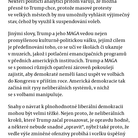
Někteří političtí analytici přitom varují, že možná
přesně to Trump chce, protože masové protesty
ve velkých městech by mu umožnily vyhlásit výjimečný
stav, čehož by využil k suspendování voleb.
Jinými slovy, Trump a jeho MAGA vedou nejen
promyšlenou kulturně-politickou válku, jejímž cílem
je předefinování toho, co se učí ve školách či ukazuje
v muzeích, jakož i potlačení emancipačních programů
v předních amerických institucích. Trump a MAGA
se s pomocí různých opatření zároveň pokoušejí
zajistit, aby demokraté neměli šanci uspět ve volbách
do Kongresu v příštím roce. Americká demokracie tak
začíná mít rysy neliberálních systémů, v nichž
se s volbami manipuluje.
Snahy o návrat k plnohodnotné liberální demokracii
mohou být velmi těžké. Nejen proto, že neliberálních
kroků, které Trump začal prosazovat, je opravdu hodně,
a některé nebude snadné „opravit“, nýbrž také proto, že
vedle výše zmíněné ofenzivy probíhá i vcelku úspěšný