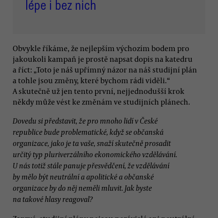
lépe i bez nich
Obvykle říkáme, že nejlepším výchozím bodem pro
jakoukoli kampaň je prostě napsat dopis na katedru
a říct: „Toto je náš upřímný názor na náš studijní plán
a tohle jsou změny, které bychom rádi viděli.“
A skutečně už jen tento první, nejjednodušší krok
někdy může vést ke změnám ve studijních plánech.
Dovedu si představit, že pro mnoho lidí v České
republice bude problematické, když se občanská
organizace, jako je ta vaše, snaží skutečně prosadit
určitý typ pluriverzálního ekonomického vzdělávání.
U nás totiž stále panuje přesvědčení, že vzdělávání
by mělo být neutrální a apolitické a občanské
organizace by do něj neměli mluvit. Jak byste
na takové hlasy reagoval?