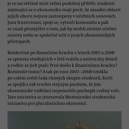
je to na většině míst velmi podobný příběh: studenti
zajímající se o ekonomiku mají pocit, že zásadní oblasti
jejich oboru nejsou zastoupeny v učebních osnovách.
Jsou frustrovaní, spojí se, vytvoří komunitu a pak
se snaží přemýšlet o tom, jak by mohli změnit učební
osnovy nebo se společně učit o jiných ekonomických
přístupech.
Konkrétně po finančním krachu v letech 2007 a 2008
se spousta studujících v létě vrátila z univerzity domů
a rodiče se jich ptali: Proč došlo k finančnímu krachu?
Rozumíte tomu? A tak po roce 2007—2008 vznikla
po celém světě řada různých skupin studentů, kteří
se spojili s tak trochu stejným pocitem, že jim
ekonomické vzdělání nepomohlo pochopit reálný svět.
Tato iniciativa se jmenovala Mezinárodní studentská
iniciativa pro pluralistickou ekonomii.