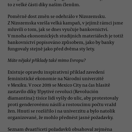
to z velké části díky našim členům.
Poměrně dost změn se odehrálo v Nizozemsku.
Z Nizozemska vzešla velká kampaň, v jejímž rámci jsme
mluvili o tom, jak se dnes vyučuje bankovnictví.
V mnoha ekonomických studijních materiálech je totiž
bankovnictví popisováno způsobem, jako by banky
fungovaly stejně jako před dvěma sty lety.
Máte nějaké příklady také mimo Evropu?
Existuje opravdu inspirativní příklad zavedení
feministické ekonomie na Národní univerzitě
v Mexiku. V roce 2019 se Mexico City na čas hlasitě
zastavilo díky Třpytivé revoluci (Revolución
diamantina): tisíce lidí vyšly do ulic, aby protestovaly
proti genderovému násilí a rostoucímu počtu vražd
žen. Hnutí se rozšířilo i na univerzitu a bylo natolik
organizované, že mohlo přednést jasné požadavky.
Seznam dvaatřiceti požadavků obsahoval zejména