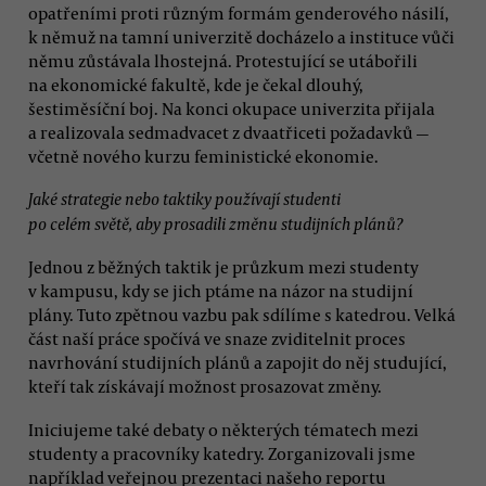
opatřeními proti různým formám genderového násilí,
k němuž na tamní univerzitě docházelo a instituce vůči
němu zůstávala lhostejná. Protestující se utábořili
na ekonomické fakultě, kde je čekal dlouhý,
šestiměsíční boj. Na konci okupace univerzita přijala
a realizovala sedmadvacet z dvaatřiceti požadavků —
včetně nového kurzu feministické ekonomie.
Jaké strategie nebo taktiky používají studenti
po celém světě, aby prosadili změnu studijních plánů?
Jednou z běžných taktik je průzkum mezi studenty
v kampusu, kdy se jich ptáme na názor na studijní
plány. Tuto zpětnou vazbu pak sdílíme s katedrou. Velká
část naší práce spočívá ve snaze zviditelnit proces
navrhování studijních plánů a zapojit do něj studující,
kteří tak získávají možnost prosazovat změny.
Iniciujeme také debaty o některých tématech mezi
studenty a pracovníky katedry. Zorganizovali jsme
například veřejnou prezentaci našeho reportu