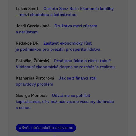
Lukáš Senft
Carlota Sanz Ruiz: Ekonomie koblihy
— mezi chudobou a katastrofou
Jordi Garcia Jané
Družstva mezi růstem
a nerůstem
Redakce DR
Zastavit ekonomický růst
je podmínkou pro přežití i prosperitu lidstva
Patočka, Žďárský
Proč jsou fakta o růstu tabu?
Vládnoucí ekonomické dogma se rozchází s realitou
Katharina Pistorová
Jak se z financí stal
opravdový problém
George Monbiot
Odvažme se pohřbít
kapitalismus, dřív než nás vezme všechny do hrobu
s sebou
#
Svět občanského aktivismu