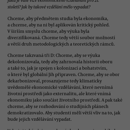
století? Jak by takové vzdělání mělo vypadat?
Chceme, aby předmětem studia byla ekonomika,
a chceme, aby na ni byl aplikován kritický pohled.
V širším smyslu chceme, aby výuka byla
diverzifikovaná. Chceme tedy větší soubor možností
a větší druh metodologických a teoretických rámců.
Chceme takzvaná tři D: Chceme, aby se výuka
dekolonizovala, tedy aby zahrnovala historii oboru
a také to, jak je spojen s kolonizací a bohatstvím,
o které byl globální Jih připraven. Chceme, aby se obor
dekarbonizoval, prosazujeme tedy klimaticky
uvědomělé ekonomické vzdělávání, které nevnímá
životní prostředí jako externalitu, ale které vnímá
ekonomiku jako součást životního prostředí. A pak také
chceme, aby se rozhodování o studijních plánech
demokratizovalo. Aby studenti měli větší vliv na to, jak
bude jejich vzdělávání vypadat.