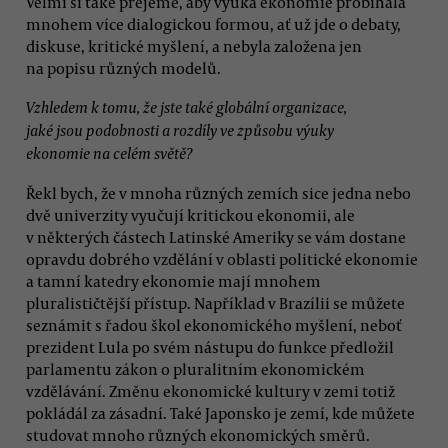
Velmi si také přejeme, aby výuka ekonomie probíhala
mnohem více dialogickou formou, ať už jde o debaty,
diskuse, kritické myšlení, a nebyla založena jen
na popisu různých modelů.
Vzhledem k tomu, že jste také globální organizace,
jaké jsou podobnosti a rozdíly ve způsobu výuky
ekonomie na celém světě?
Řekl bych, že v mnoha různých zemích sice jedna nebo
dvě univerzity vyučují kritickou ekonomii, ale
v některých částech Latinské Ameriky se vám dostane
opravdu dobrého vzdělání v oblasti politické ekonomie
a tamní katedry ekonomie mají mnohem
pluralističtější přístup. Například v Brazílii se můžete
seznámit s řadou škol ekonomického myšlení, neboť
prezident Lula po svém nástupu do funkce předložil
parlamentu zákon o pluralitním ekonomickém
vzdělávání. Změnu ekonomické kultury v zemi totiž
pokládál za zásadní. Také Japonsko je zemí, kde můžete
studovat mnoho různých ekonomických směrů.