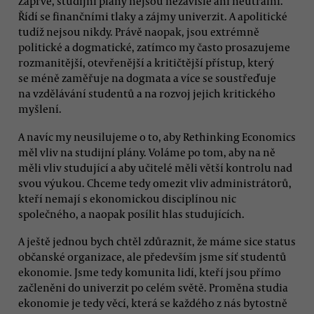
Zaprvé, studijní plány nejsou nezávislé ani neutrální.
Řídí se finančními tlaky a zájmy univerzit. A apolitické
tudíž nejsou nikdy. Právě naopak, jsou extrémně
politické a dogmatické, zatímco my často prosazujeme
rozmanitější, otevřenější a kritičtější přístup, který
se méně zaměřuje na dogmata a více se soustřeďuje
na vzdělávání studentů a na rozvoj jejich kritického
myšlení.
A navíc my neusilujeme o to, aby Rethinking Economics
měl vliv na studijní plány. Voláme po tom, aby na ně
měli vliv studující a aby učitelé měli větší kontrolu nad
svou výukou. Chceme tedy omezit vliv administrátorů,
kteří nemají s ekonomickou disciplínou nic
společného, a naopak posílit hlas studujících.
A ještě jednou bych chtěl zdůraznit, že máme sice status
občanské organizace, ale především jsme síť studentů
ekonomie. Jsme tedy komunita lidí, kteří jsou přímo
začleněni do univerzit po celém světě. Proměna studia
ekonomie je tedy věcí, která se každého z nás bytostně