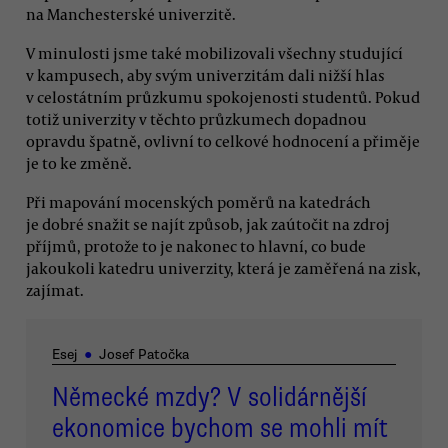
na Manchesterské univerzitě.
V minulosti jsme také mobilizovali všechny studující
v kampusech, aby svým univerzitám dali nižší hlas
v celostátním průzkumu spokojenosti studentů. Pokud
totiž univerzity v těchto průzkumech dopadnou
opravdu špatně, ovlivní to celkové hodnocení a přiměje
je to ke změně.
Při mapování mocenských poměrů na katedrách
je dobré snažit se najít způsob, jak zaútočit na zdroj
příjmů, protože to je nakonec to hlavní, co bude
jakoukoli katedru univerzity, která je zaměřená na zisk,
zajímat.
Esej
●
Josef Patočka
Německé mzdy? V solidárnější
ekonomice bychom se mohli mít