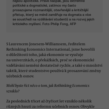
nejsou apolitické. Právě naopak, jsou extrémně
politické a dogmatické, zatímco my často
prosazujeme rozmanitější, otevřenější a kritičtější
přístup, který se méně zaměřuje na dogmata a více
se soustředí na vzdělávání studentů a na rozvoj jejich
kritického myšlení. Foto Philip Fong, AFP
S Laurencem Jonesem-Williamsem, ředitelem
Rethinking Economics International, jsme hovořili
o důležitosti toho, jaká ekonomie se vyučuje
na univerzitách, o překážkách, proč se ekonomické
vzdělávání nemění dostatečně rychle, a také o množství
taktik, které studentstvo používá k prosazování změny
učebních osnov.
Mohl byste říct něco o tom, jak Rethinking Economics
vzniklo?
Za posledních třicet až čtyřicet let vzniklo několik
různých hnutí za reformu učebních osnov. Obvykle