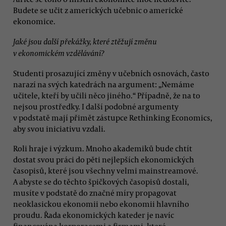
Budete se učit z amerických učebnic o americké
ekonomice.
Jaké jsou další překážky, které ztěžují změnu
v ekonomickém vzdělávání?
Studenti prosazující změny v učebních osnovách, často
narazí na svých katedrách na argument: „Nemáme
učitele, kteří by učili něco jiného.“ Případně, že na to
nejsou prostředky. I další podobné argumenty
v podstatě mají přimět zástupce Rethinking Economics,
aby svou iniciativu vzdali.
Roli hraje i výzkum. Mnoho akademiků bude chtít
dostat svou práci do pěti nejlepších ekonomických
časopisů, které jsou všechny velmi mainstreamové.
A abyste se do těchto špičkových časopisů dostali,
musíte v podstatě do značné míry propagovat
neoklasickou ekonomii nebo ekonomii hlavního
proudu. Řada ekonomických kateder je navíc