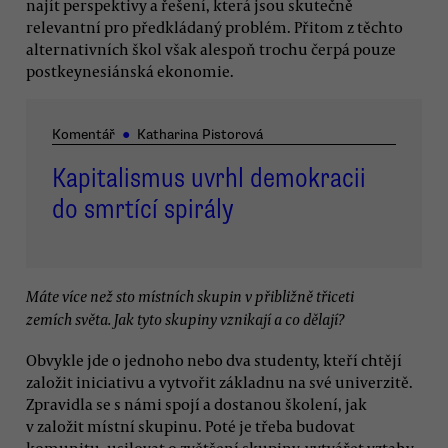
najít perspektivy a řešení, která jsou skutečně
relevantní pro předkládaný problém. Přitom z těchto
alternativních škol však alespoň trochu čerpá pouze
postkeynesiánská ekonomie.
Komentář
●
Katharina Pistorová
Kapitalismus uvrhl demokracii
do smrtící spirály
Máte více než sto místních skupin v přibližně třiceti
zemích světa. Jak tyto skupiny vznikají a co dělají?
Obvykle jde o jednoho nebo dva studenty, kteří chtějí
založit iniciativu a vytvořit základnu na své univerzitě.
Zpravidla se s námi spojí a dostanou školení, jak
v založit místní skupinu. Poté je třeba budovat
komunitu, usilovat o zvětšení skupiny, vytvářet vztahy,