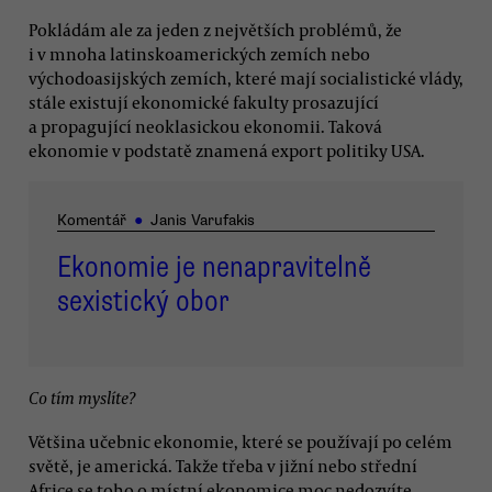
Pokládám ale za jeden z největších problémů, že
i v mnoha latinskoamerických zemích nebo
východoasijských zemích, které mají socialistické vlády,
stále existují ekonomické fakulty prosazující
a propagující neoklasickou ekonomii. Taková
ekonomie v podstatě znamená export politiky USA.
Komentář
●
Janis Varufakis
Ekonomie je nenapravitelně
sexistický obor
Co tím myslíte?
Většina učebnic ekonomie, které se používají po celém
světě, je americká. Takže třeba v jižní nebo střední
Africe se toho o místní ekonomice moc nedozvíte.