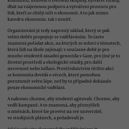
dbát na vzájemnou podporu a vytváření prostoru pro
lidi, kteří se chtějí učit o ekonomii. A to jak mimo
katedru ekonomie, tak i uvnitř.
Organizování je tedy naprostý základ, který se pak
velmi dobře propojuje se vzděláváním. To často
znamená pořádat akce, na kterých se mluví o tématech,
která lidi na škole zajímají: v současné době je pro
mnoho studentů zásadní genocida v Gaze, pro jiné je to
životní prostředí a ekologické otázky, pro další
nerovnost nebo inflace. Prostřednictvím těchto akcí
se komunita dovídá o věcech, které pomohou
porozumět světu lépe, než by to případně dokázalo
pouze ekonomické vzdělání.
A nakonec chceme, aby studenti agitovali. Chceme, aby
vedli kampaně. A to znamená, aby přemýšleli
o změnách, které lze provést na své univerzitě,
ve studijních plánech, a požadovali je.
Jaká je vaše vize ekonomického vzdělávání pro 21.