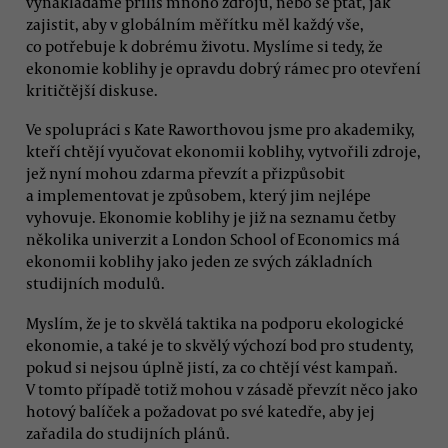
vynakládáme příliš mnoho zdrojů, nebo se ptát, jak
zajistit, aby v globálním měřítku měl každý vše,
co potřebuje k dobrému životu. Myslíme si tedy, že
ekonomie koblihy je opravdu dobrý rámec pro otevření
kritičtější diskuse.
Ve spolupráci s Kate Raworthovou jsme pro akademiky,
kteří chtějí vyučovat ekonomii koblihy, vytvořili zdroje,
jež nyní mohou zdarma převzít a přizpůsobit
a implementovat je způsobem, který jim nejlépe
vyhovuje. Ekonomie koblihy je již na seznamu četby
několika univerzit a London School of Economics má
ekonomii koblihy jako jeden ze svých základních
studijních modulů.
Myslím, že je to skvělá taktika na podporu ekologické
ekonomie, a také je to skvělý výchozí bod pro studenty,
pokud si nejsou úplně jistí, za co chtějí vést kampaň.
V tomto případě totiž mohou v zásadě převzít něco jako
hotový balíček a požadovat po své katedře, aby jej
zařadila do studijních plánů.