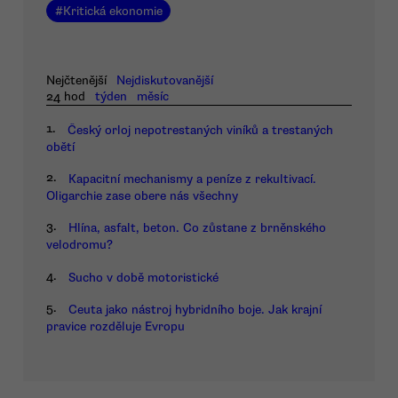
#
Kritická ekonomie
Nejčtenější
Nejdiskutovanější
24 hod
týden
měsíc
1.
Český orloj nepotrestaných viníků a trestaných
obětí
2.
Kapacitní mechanismy a peníze z rekultivací.
Oligarchie zase obere nás všechny
3.
Hlína, asfalt, beton. Co zůstane z brněnského
velodromu?
4.
Sucho v době motoristické
5.
Ceuta jako nástroj hybridního boje. Jak krajní
pravice rozděluje Evropu