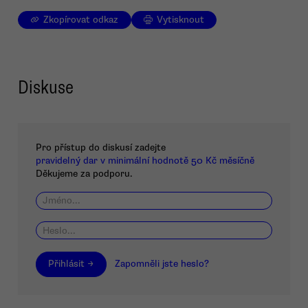
Zkopírovat odkaz
Vytisknout
Diskuse
Pro přístup do diskusí zadejte
pravidelný dar v minimální hodnotě 50 Kč měsíčně
Děkujeme za podporu.
Přihlásit →
Zapomněli jste heslo?