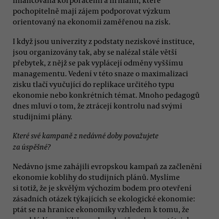
financována korporacemi a firmami, které
pochopitelně mají zájem podporovat výzkum
orientovaný na ekonomii zaměřenou na zisk.
I když jsou univerzity z podstaty neziskové instituce,
jsou organizovány tak, aby se nalézal stále větší
přebytek, z nějž se pak vyplácejí odměny vyššímu
managementu. Vedení v této snaze o maximalizaci
zisku tlačí vyučující do replikace určitého typu
ekonomie nebo konkrétních témat. Mnoho pedagogů
dnes mluví o tom, že ztrácejí kontrolu nad svými
studijními plány.
Které své kampaně z nedávné doby považujete
za úspěšné?
Nedávno jsme zahájili evropskou kampaň za začlenění
ekonomie koblihy do studijních plánů. Myslíme
si totiž, že je skvělým výchozím bodem pro otevření
zásadních otázek týkajících se ekologické ekonomie:
ptát se na hranice ekonomiky vzhledem k tomu, že