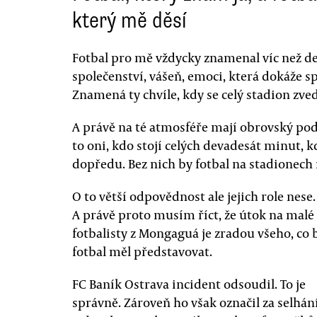
který mě děsí
Fotbal pro mě vždycky znamenal víc než 
společenství, vášeň, emoci, která dokáže sp
Znamená ty chvíle, kdy se celý stadion zve
A právě na té atmosféře mají obrovský podí
to oni, kdo stojí celých devadesát minut, 
dopředu. Bez nich by fotbal na stadionech 
O to větší odpovědnost ale jejich role nese.
A právě proto musím říct, že útok na malé
fotbalisty z Mongaguá je zradou všeho, co 
fotbal měl představovat.
FC Baník Ostrava incident odsoudil. To je
správně. Zároveň ho však označil za selhán