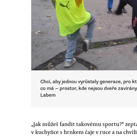
Chci, aby jednou vyrůstaly generace, pro k
co má — prostor, kde nejsou dveře zavírán
Labem
„Jak můžeš fandit takovému sportu?“ zepta
v kuchyňce s hrnkem čaje v ruce a na chvíli