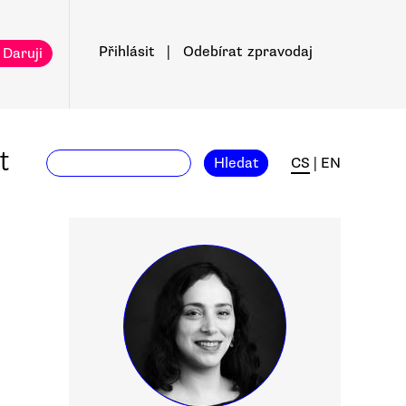
Přihlásit
|
Odebírat
zpravodaj
 Daruji
t
Hledat
CS
|
EN