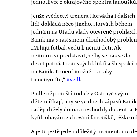
jednotlivce z okrajového spektra fanoušků
Jenže svědectví trenéra Horvátha i dalších
lidí dokládá něco jiného. Horváth během
jednání na Úřadu vlády otevřeně prohlásil,
Baník má s rasismem dlouhodobý problé
„Miluju fotbal, vedu k němu děti. Ale
neumím si představit, že by se nás sešlo
deset patnáct romských kluků a šli společ
na Baník. To není možné — a taky
to neuvidíte,“
uvedl
.
Podle něj romští rodiče v Ostravě svým
dětem říkají, aby se ve dnech zápasů Baní
raději držely doma a nechodily do centra. 
kvůli obavám z chování fanoušků, těžko mlu
A je tu ještě jeden důležitý moment: incid