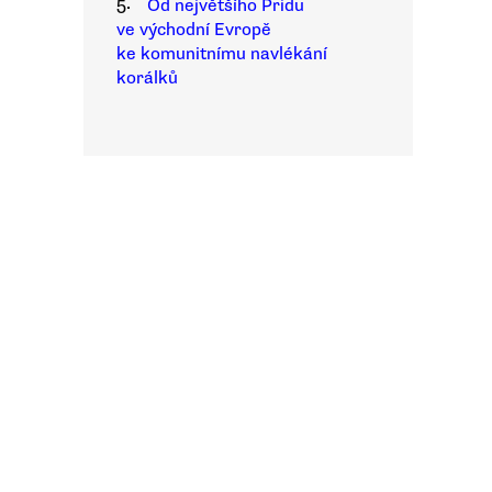
5.
Od největšího Pridu
ve východní Evropě
ke komunitnímu navlékání
korálků