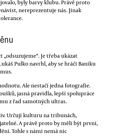
ojovalo, byly barvy klubu. Právě proto
nenávist, nereprezentuje nás. Jinak
tolerance.
měnu
ct „odsuzujeme“. Je třeba ukázat
ukáš Pulko navrhl, aby se hráči Baníku
smus.
odnotu. Ale nestačí jedna fotografie.
ušků, jasná pravidla, lepší spolupráce
smu z řad samotných ultras.
iv. Určují kulturu na tribunách,
ijatelné. A právě proto by měli být první,
ndění. Tohle s námi nemá nic