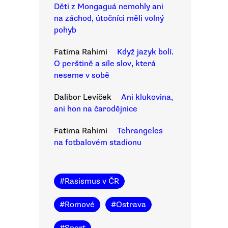
Děti z Mongaguá nemohly ani
na záchod, útočníci měli volný
pohyb
Fatima Rahimi
Když jazyk bolí.
O perštině a síle slov, která
neseme v sobě
Dalibor Levíček
Ani klukovina,
ani hon na čarodějnice
Fatima Rahimi
Tehrangeles
na fotbalovém stadionu
#
Rasismus v ČR
#
Romové
#
Ostrava