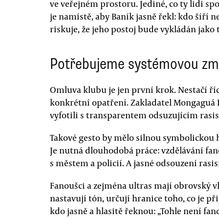
ve veřejném prostoru. Jediné, co ty lidi sp
je namístě, aby Baník jasně řekl: kdo šíří 
riskuje, že jeho postoj bude vykládán jako 
Potřebujeme systémovou z
Omluva klubu je jen první krok. Nestačí ří
konkrétní opatření. Zakladatel Mongaguá L
vyfotili s transparentem odsuzujícím rasi
Takové gesto by mělo silnou symbolickou h
Je nutná dlouhodobá práce: vzdělávání fano
s městem a policií. A jasné odsouzení rasi
Fanoušci a zejména ultras mají obrovský vl
nastavují tón, určují hranice toho, co je př
kdo jasně a hlasitě řeknou: „Tohle není fa