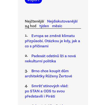
#
Sport
Nejčtenější
Nejdiskutovanější
24 hod
týden
měsíc
1.
Evropa se změně klimatu
přizpůsobí. Otázkou je kdy, jak a
co s příčinami
2.
Padesát odstínů lži a nová
nekulturní politika
3.
Brno chce koupit dům
architektky Růženy Žertové
4.
Smršť stínových vlád:
po STAN a ODS tu svou
představili i Piráti