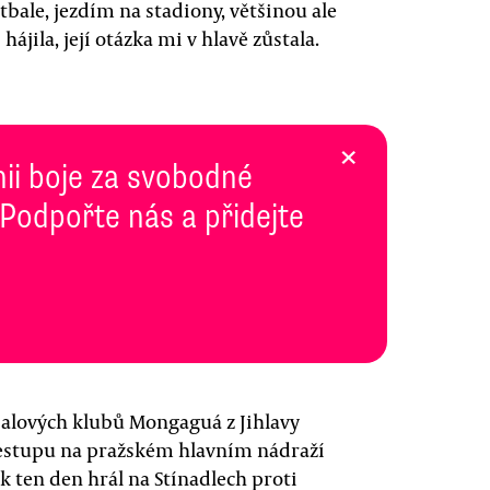
otbale, jezdím na stadiony, většinou ale
ájila, její otázka mi v hlavě zůstala.
×
inii boje za svobodné
 Podpořte nás a přidejte
balových klubů Mongaguá z Jihlavy
 přestupu na pražském hlavním nádraží
ík ten den hrál na Stínadlech proti