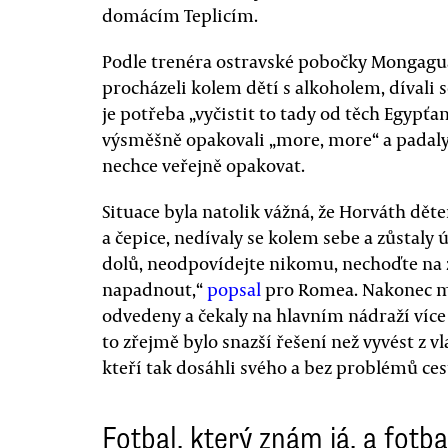
domácím Teplicím.
Podle trenéra ostravské pobočky Mongaguá
procházeli kolem dětí s alkoholem, dívali se
je potřeba „vyčistit to tady od těch Egypťa
výsměšně opakovali „more, more“ a padaly i 
nechce veřejně opakovat.
Situace byla natolik vážná, že Horváth děte
a čepice, nedívaly se kolem sebe a zůstaly 
dolů, neodpovídejte nikomu, nechoďte na
napadnout,“
popsal
pro Romea. Nakonec mus
odvedeny a čekaly na hlavním nádraží více 
to zřejmě bylo snazší řešení než vyvést z 
kteří tak dosáhli svého a bez problémů ces
Fotbal, který znám já, a fotba