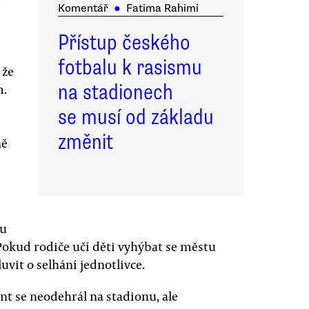
.
Komentář
●
Fatima Rahimi
Přístup českého
fotbalu k rasismu
 že
na stadionech
m.
se musí od základu
změnit
ně
ku
Pokud rodiče učí děti vyhýbat se městu
vit o selhání jednotlivce.
ent se neodehrál na stadionu, ale