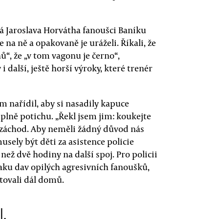
 Jaroslava Horvátha fanoušci Baníku
 na ně a opakovaně je uráželi. Říkali, že
nů“, že „v tom vagonu je černo“,
další, ještě horší výroky, které trenér
m nařídil, aby si nasadily kapuce
úplně potichu. „Řekl jsem jim: koukejte
 záchod. Aby neměli žádný důvod nás
ely být děti za asistence policie
než dvě hodiny na další spoj. Pro policii
vlaku dav opilých agresivních fanoušků,
tovali dál domů.
l,