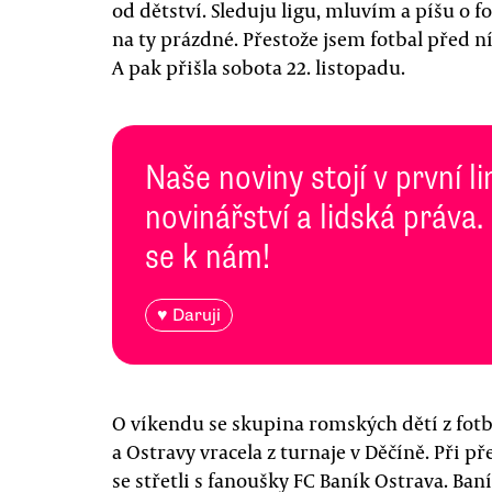
od dětství. Sleduju ligu, mluvím a píšu o f
na ty prázdné. Přestože jsem fotbal před ní h
A pak přišla sobota 22. listopadu.
Naše noviny stojí v první l
novinářství a lidská práva.
se k nám!
♥ Daruji
O víkendu se skupina romských dětí z fot
a Ostravy vracela z turnaje v Děčíně. Při
se střetli s fanoušky FC Baník Ostrava. Ban