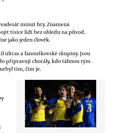
devadesát minut hry. Znamená
ojit tisíce lidí bez ohledu na původ.
dne jako jeden člověk.
l ultras a fanouškovské skupiny. Jsou
kdo připravují chorály, kdo táhnou tým
nebyl tím, čím je.
by
í