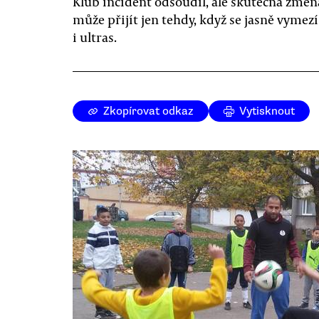
Klub incident odsoudil, ale skutečná změn
může přijít jen tehdy, když se jasně vymezí
i ultras.
Zkopírovat odkaz
Vytisknout