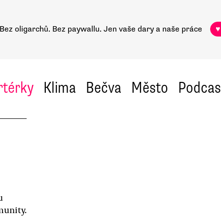
Bez oligarchů. Bez paywallu.
Jen vaše dary a naše práce
♥
rtérky
Klima
Bečva
Město
Podcas
u
munity.