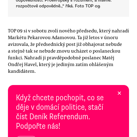
odpovědnosti. Proevropsky s rozumem, a hlavně:
rozpočtově odpovědně.,“ říká. Foto TOP 09
TOP 09 si v sobotu zvolí nového předsedu, který nahradí
Markétu Pekarovou Adamovou. Ta již letos v únoru
avizovala, že předsednický post již obhajovat nebude
a stejně tak se nebude znovu ucházet o poslaneckou
funkci. Nahradí ji pravděpodobně poslanec Matěj
Ondřej Havel, který je jediným zatím ohlášeným
kandidátem.
×
Když chcete pochopit, co se
děje v domácí politice, stačí
číst Deník Referendum.
Podpořte nás!