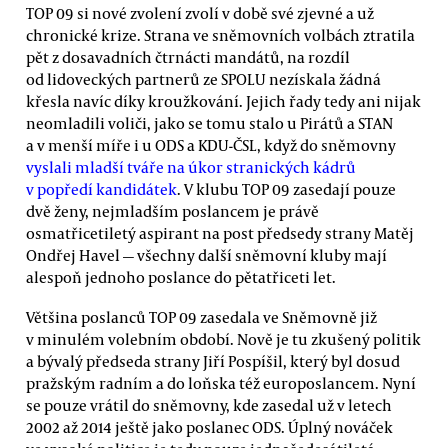
TOP 09 si nové zvolení zvolí v době své zjevné a už
chronické krize. Strana ve sněmovních volbách ztratila
pět z dosavadních čtrnácti mandátů, na rozdíl
od lidoveckých partnerů ze SPOLU nezískala žádná
křesla navíc díky kroužkování. Jejich řady tedy ani nijak
neomladili voliči, jako se tomu stalo u Pirátů a STAN
a v menší míře i u ODS a KDU-ČSL, když do sněmovny
vyslali mladší tváře na úkor stranických kádrů
v popředí kandidátek
. V klubu TOP 09 zasedají pouze
dvě ženy, nejmladším poslancem je právě
osmatřicetiletý aspirant na post předsedy strany Matěj
Ondřej Havel — všechny další sněmovní kluby mají
alespoň jednoho poslance do pětatřiceti let.
Většina poslanců TOP 09 zasedala ve Sněmovně již
v minulém volebním období. Nově je tu zkušený politik
a bývalý předseda strany Jiří Pospíšil, který byl dosud
pražským radním a do loňska též europoslancem. Nyní
se pouze vrátil do sněmovny, kde zasedal už v letech
2002 až 2014 ještě jako poslanec ODS. Úplný nováček