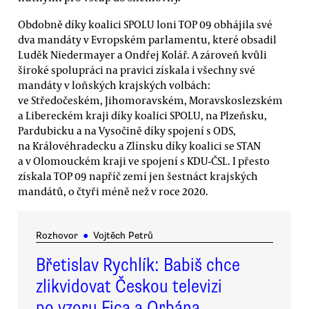
Obdobně díky koalici SPOLU loni TOP 09 obhájila své
dva mandáty v Evropském parlamentu, které obsadil
Luděk Niedermayer a Ondřej Kolář. A zároveň kvůli
široké spolupráci na pravici získala i všechny své
mandáty v loňských krajských volbách:
ve Středočeském, Jihomoravském, Moravskoslezském
a Libereckém kraji díky koalici SPOLU, na Plzeňsku,
Pardubicku a na Vysočině díky spojení s ODS,
na Královéhradecku a Zlínsku díky koalici se STAN
a v Olomouckém kraji ve spojení s KDU-ČSL. I přesto
získala TOP 09 napříč zemí jen šestnáct krajských
mandátů, o čtyři méně než v roce 2020.
Rozhovor
●
Vojtěch Petrů
Břetislav Rychlík: Babiš chce
zlikvidovat Českou televizi
po vzoru Fica a Orbána