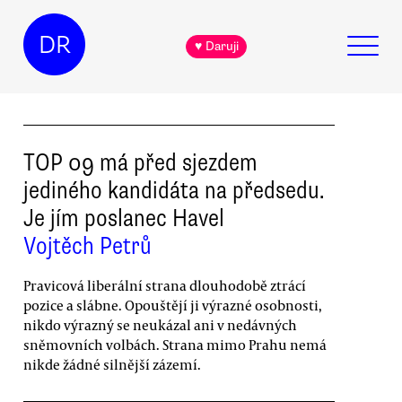
DR
♥ Daruji
TOP 09 má před sjezdem
jediného kandidáta na předsedu.
Je jím poslanec Havel
Vojtěch Petrů
Pravicová liberální strana dlouhodobě ztrácí
pozice a slábne. Opouštějí ji výrazné osobnosti,
nikdo výrazný se neukázal ani v nedávných
sněmovních volbách. Strana mimo Prahu nemá
nikde žádné silnější zázemí.