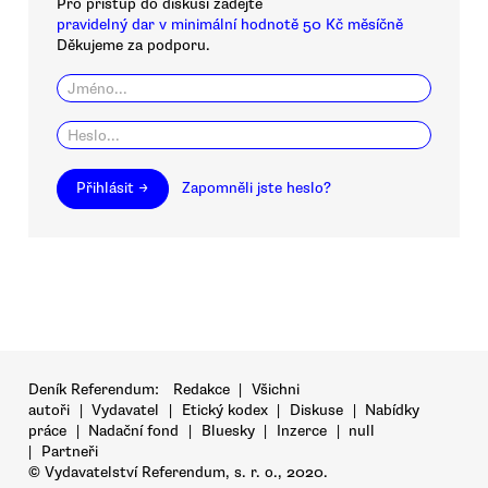
Pro přístup do diskusí zadejte
pravidelný dar v minimální hodnotě 50 Kč měsíčně
Děkujeme za podporu.
Přihlásit →
Zapomněli jste heslo?
Deník Referendum:
Redakce
|
Všichni
autoři
|
Vydavatel
|
Etický kodex
|
Diskuse
|
Nabídky
práce
|
Nadační fond
|
Bluesky
|
Inzerce
|
null
|
Partneři
© Vydavatelství Referendum, s. r. o., 2020.