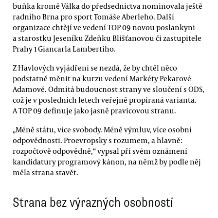
buňka kromě Válka do předsednictva nominovala ještě
radního Brna pro sport Tomáše Aberleho. Další
organizace chtějí ve vedení TOP 09 novou poslankyni
a starostku Jeseníku Zdeňku Blišťanovou či zastupitele
Prahy 1 Giancarla Lambertiho.
Z Havlových vyjádření se nezdá, že by chtěl něco
podstatně měnit na kurzu vedení Markéty Pekarové
Adamové. Odmítá budoucnost strany ve sloučení s ODS,
což je v posledních letech veřejně propíraná varianta.
A TOP 09 definuje jako jasně pravicovou stranu.
„Méně státu, více svobody. Méně výmluv, více osobní
odpovědnosti. Proevropsky s rozumem, a hlavně:
rozpočtově odpovědně,“ vypsal při svém oznámení
kandidatury programový kánon, na němž by podle něj
měla strana stavět.
Strana bez výrazných osobností