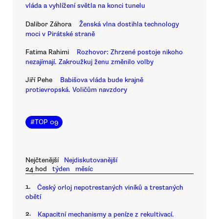
vláda a vyhlížení světla na konci tunelu
Dalibor Záhora
Ženská vlna dostihla technology
moci v Pirátské straně
Fatima Rahimi
Rozhovor: Zhrzené postoje nikoho
nezajímají. Zakroužkuj ženu změnilo volby
Jiří Pehe
Babišova vláda bude krajně
protievropská. Voličům navzdory
#
TOP 09
Nejčtenější
Nejdiskutovanější
24 hod
týden
měsíc
1.
Český orloj nepotrestaných viníků a trestaných
obětí
2.
Kapacitní mechanismy a peníze z rekultivací.