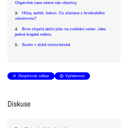
Oligarchie zase obere nás všechny
3.
Hlína, asfalt, beton. Co zůstane z brněnského
velodromu?
4.
Brno chystá akční plán na zvládání veder. Jako
jediné krajské město
5.
Sucho v době motoristické
Zkopírovat odkaz
Vytisknout
Diskuse