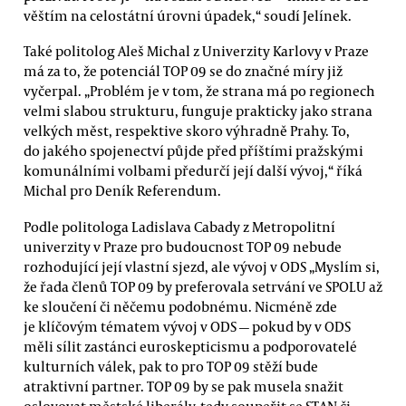
věštím na celostátní úrovni úpadek,“ soudí Jelínek.
Také politolog Aleš Michal z Univerzity Karlovy v Praze
má za to, že potenciál TOP 09 se do značné míry již
vyčerpal. „Problém je v tom, že strana má po regionech
velmi slabou strukturu, funguje prakticky jako strana
velkých měst, respektive skoro výhradně Prahy. To,
do jakého spojenectví půjde před příštími pražskými
komunálními volbami předurčí její další vývoj,“ říká
Michal pro Deník Referendum.
Podle politologa Ladislava Cabady z Metropolitní
univerzity v Praze pro budoucnost TOP 09 nebude
rozhodující její vlastní sjezd, ale vývoj v ODS „Myslím si,
že řada členů TOP 09 by preferovala setrvání ve SPOLU až
ke sloučení či něčemu podobnému. Nicméně zde
je klíčovým tématem vývoj v ODS — pokud by v ODS
měli sílit zastánci euroskepticismu a podporovatelé
kulturních válek, pak to pro TOP 09 stěží bude
atraktivní partner. TOP 09 by se pak musela snažit
oslovovat městské liberály, tedy soupeřit se STAN či