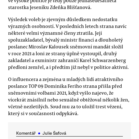
ve vysoké politice je tedy pouze jednašedesátiletá
starostka Jeseníku Zdeňka Blišťanová.
Výsledek voleb je zjevným důsledkem nedostatku
výrazných osobností. V posledních letech strana navíc
některé velmi významné členy ztratila. Její
spoluzakladatel, bývalý ministr financí a dlouholetý
poslanec Miroslav Kalousek sněmovní mandát složil
v roce 2021 a loni ze strany úplně vystoupil, druhý
zakladatel a exministr zahraničí Karel Schwarzenberg
předloni zemřel, a i předtím již nebyl v politice aktivní.
O influencera a zejména u mladých lidí atraktivního
poslance TOP 09 Dominika Feriho strana přišla před
sněmovními volbami 2021, když vyšlo najevo, že
vícekrát znásilnil nebo sexuálně obtěžoval několik žen,
včetně nezletilých. Soud mu za to uložil trest vězení,
který si v současnosti odpykává.
Komentář
●
Julie Šafová