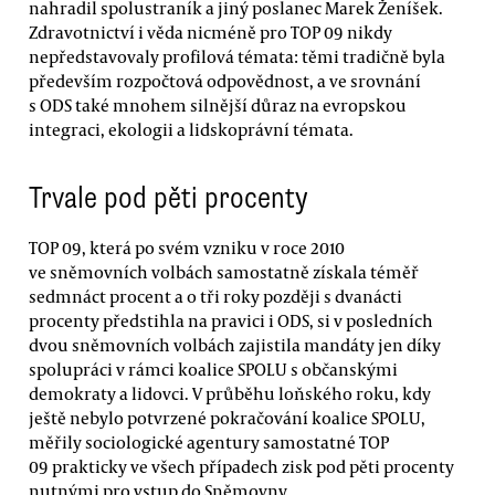
nahradil spolustraník a jiný poslanec Marek Ženíšek.
Zdravotnictví i věda nicméně pro TOP 09 nikdy
nepředstavovaly profilová témata: těmi tradičně byla
především rozpočtová odpovědnost, a ve srovnání
s ODS také mnohem silnější důraz na evropskou
integraci, ekologii a lidskoprávní témata.
Trvale pod pěti procenty
TOP 09, která po svém vzniku v roce 2010
ve sněmovních volbách samostatně získala téměř
sedmnáct procent a o tři roky později s dvanácti
procenty předstihla na pravici i ODS, si v posledních
dvou sněmovních volbách zajistila mandáty jen díky
spolupráci v rámci koalice SPOLU s občanskými
demokraty a lidovci. V průběhu loňského roku, kdy
ještě nebylo potvrzené pokračování koalice SPOLU,
měřily sociologické agentury samostatné TOP
09 prakticky ve všech případech zisk pod pěti procenty
nutnými pro vstup do Sněmovny.