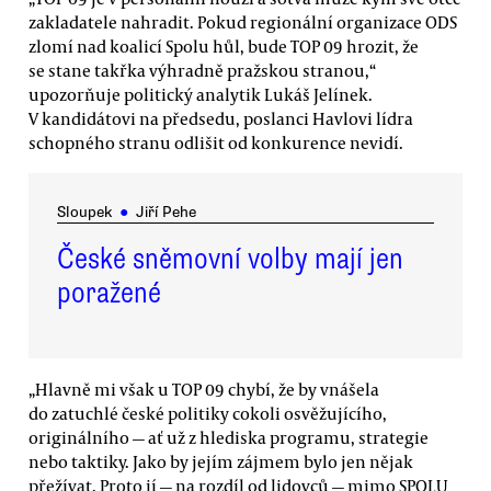
zakladatele nahradit. Pokud regionální organizace ODS
zlomí nad koalicí Spolu hůl, bude TOP 09 hrozit, že
se stane takřka výhradně pražskou stranou,“
upozorňuje politický analytik Lukáš Jelínek.
V kandidátovi na předsedu, poslanci Havlovi lídra
schopného stranu odlišit od konkurence nevidí.
Sloupek
●
Jiří Pehe
České sněmovní volby mají jen
poražené
„Hlavně mi však u TOP 09 chybí, že by vnášela
do zatuchlé české politiky cokoli osvěžujícího,
originálního — ať už z hlediska programu, strategie
nebo taktiky. Jako by jejím zájmem bylo jen nějak
přežívat. Proto jí — na rozdíl od lidovců — mimo SPOLU