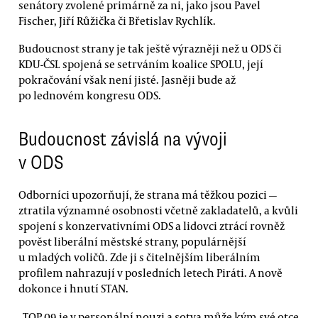
senátory zvolené primárně za ni, jako jsou Pavel
Fischer, Jiří Růžička či Břetislav Rychlík.
Budoucnost strany je tak ještě výrazněji než u ODS či
KDU-ČSL spojená se setrváním koalice SPOLU, její
pokračování však není jisté. Jasněji bude až
po lednovém kongresu ODS.
Budoucnost závislá na vývoji
v ODS
Odborníci upozorňují, že strana má těžkou pozici —
ztratila významné osobnosti včetně zakladatelů, a kvůli
spojení s konzervativními ODS a lidovci ztrácí rovněž
pověst liberální městské strany, populárnější
u mladých voličů. Zde ji s čitelnějším liberálním
profilem nahrazují v posledních letech Piráti. A nově
dokonce i hnutí STAN.
„TOP 09 je v personální nouzi a sotva může kým své otce