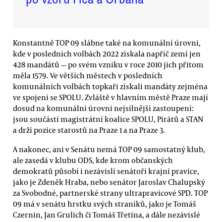
Konstantně TOP 09 slábne také na komunální úrovni,
kde v posledních volbách 2022 získala napříč zemí jen
428 mandátů — po svém vzniku v roce 2010 jich přitom
měla 1579. Ve větších městech v posledních
komunálních volbách topkaři získali mandáty zejména
ve spojení se SPOLU. Zvláště v hlavním městě Praze mají
dosud na komunální úrovni nejsilnější zastoupení:
jsou součástí magistrátní koalice SPOLU, Pirátů a STAN
a drží pozice starostů na Praze 1 a na Praze 3.
A nakonec, ani v Senátu nemá TOP 09 samostatný klub,
ale zasedá v klubu ODS, kde krom občanských
demokratů působí i nezávislí senátoři krajní pravice,
jako je Zdeněk Hraba, nebo senátor Jaroslav Chalupský
za Svobodné, partnerské strany ultrapravicové SPD. TOP
09 má v senátu hrstku svých straníků, jako je Tomáš
Czernin, Jan Grulich či Tomáš Třetina, a dále nezávislé