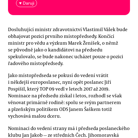
♥ Daruji
Dosluhující ministr zdravotnictví Vlastimil Válek bude
obhajovat pozici prvního místopředsedy. Končící
ministr pro vědu a výzkum Marek Ženíšek, o němž
se původně jako o kandidátovi na předsedu
spekulovalo, se bude nakonec ucházet pouze o pozici
řadového místopředsedy.
Jako místopředseda se pokusí do vedení vrátit
i někdejší europoslanec, nyní opět poslanec Jiří
Pospíšil, který TOP 09 vedl v letech 2017 až 2019.
Nominace na předsedu získal i letos, rozhodl se však
věnovat primárně rodině: spolu se svým partnerem
a plzeňským politikem ODS Janem Šaškem totiž
vychovává malou dceru.
Nominaci do vedení strany má i předseda poslaneckého
klubu Jan Jakob — ze středních Čech. Jihomoravská