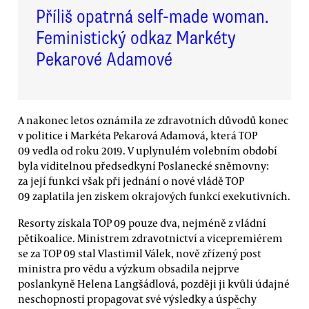
Příliš opatrná self-made woman.
Feministický odkaz Markéty
Pekarové Adamové
A nakonec letos oznámila ze zdravotních důvodů konec
v politice i Markéta Pekarová Adamová, která TOP
09 vedla od roku 2019. V uplynulém volebním období
byla viditelnou předsedkyní Poslanecké sněmovny:
za její funkci však při jednání o nové vládě TOP
09 zaplatila jen ziskem okrajových funkcí exekutivních.
Resorty získala TOP 09 pouze dva, nejméně z vládní
pětikoalice. Ministrem zdravotnictví a vicepremiérem
se za TOP 09 stal Vlastimil Válek, nově zřízený post
ministra pro vědu a výzkum obsadila nejprve
poslankyně Helena Langšádlová, později ji kvůli údajné
neschopnosti propagovat své výsledky a úspěchy