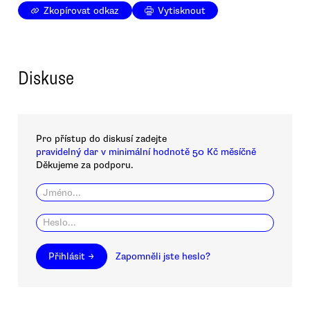
Zkopírovat odkaz
Vytisknout
Diskuse
Pro přístup do diskusí zadejte
pravidelný dar v minimální hodnotě 50 Kč měsíčně
Děkujeme za podporu.
Přihlásit →
Zapomněli jste heslo?