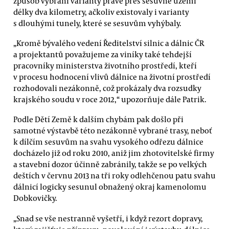
způsob vybrání varianty právě přes sesuvné území
délky dva kilometry, ačkoliv existovaly i varianty
s dlouhými tunely, které se sesuvům vyhýbaly.
„Kromě bývalého vedení Ředitelství silnic a dálnic ČR
a projektantů považujeme za viníky také tehdejší
pracovníky ministerstva životního prostředí, kteří
v procesu hodnocení vlivů dálnice na životní prostředí
rozhodovali nezákonně, což prokázaly dva rozsudky
krajského soudu v roce 2012,“ upozorňuje dále Patrik.
Podle Dětí Země k dalším chybám pak došlo při
samotné výstavbě této nezákonně vybrané trasy, neboť
k dílčím sesuvům na svahu vysokého odřezu dálnice
docházelo již od roku 2010, aniž jim zhotovitelské firmy
a stavební dozor účinně zabránily, takže se po velkých
deštích v červnu 2013 na tři roky odlehčenou patu svahu
dálnicí logicky sesunul obnažený okraj kamenolomu
Dobkovičky.
„Snad se vše nestranně vyšetří, i když rezort dopravy,