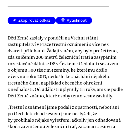
Zkopírovat odkaz
Vytisknout
Děti Země zaslaly v pondělí na Vrchní státní
zastupitelství v Praze trestní oznámení s více než
dvaceti přílohami. Žádají v něm, aby bylo prošetřeno,
zda zničením 200 metrů železniční trati a zasypáním
rozestavěné dálnice D8 v Českém středohoří sesuvem
o objemu 500 tisíc m3 zeminy, ke kterému došlo
v červnu roku 2013, nedošlo ke spáchání nějakého
trestného činu, například obecného ohrožení
z nedbalosti. Od události uplynuly tři roky, aniž je podle
Dětí Země známo, které osoby tento sesuv zavinily.
„Trestní oznámení jsme podali z opatrnosti, neboť ani
po třech letech od sesuvu jsme neslyšeli, že
by probíhalo nějaké vyšetření, ačkoliv jen odhadovaná
škoda za zničenou železniční trať, za sanaci sesuvu a