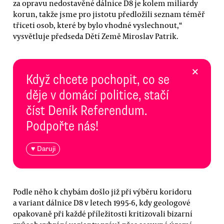
za opravu nedostavěné dálnice D8 je kolem miliardy
korun, takže jsme pro jistotu předložili seznam téměř
třiceti osob, které by bylo vhodné vyslechnout,“
vysvětluje předseda Dětí Země Miroslav Patrik.
×
Když chcete pochopit, co se
děje v domácí politice, stačí
číst Deník Referendum.
Podpořte nás!
♥ Daruji
Podle něho k chybám došlo již při výběru koridoru
a variant dálnice D8 v letech 1995-6, kdy geologové
opakovaně při každé příležitosti kritizovali bizarní