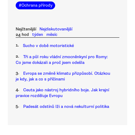
#
Ochrana přírody
Nejčtenější
Nejdiskutovanější
24 hod
týden
měsíc
1.
Sucho v době motoristické
2.
Tři a půl roku vládní zmocněnkyní pro Romy:
Co jsme dokázali a proč jsem odešla
3.
Evropa se změně klimatu přizpůsobí. Otázkou
je kdy, jak a co s příčinami
4.
Ceuta jako nástroj hybridního boje. Jak krajní
pravice rozděluje Evropu
5.
Padesát odstínů lži a nová nekulturní politika