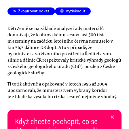
Zkopírovat odkaz
Vytisknout
Děti Země se na základě analýzy řady materiálů
domnívají, že k obrovskému sesuvu asi 500 tisíc
m3 zeminy na začátku letošního června nemuselo v
km 56,5 dálnice D8 dojít. A to v případě, že
by ministerstvo životního prostředí a Ředitelstvím
silnic a dálnic ČR respektovaly kritické výhrady geologů
z Českého geologického úřadu (ČGÚ), později z České
geologické služby.
Ti totiž aktivně a opakovaně v letech 1995 až 2004
upozorňovali, že ministerstvem vybraný koridor
je z hlediska vysokého rizika sesuvů nejméně vhodný.
×
Když chcete pochopit, co se