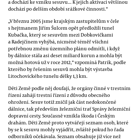
a dochází ke vzniku sesuvu... K jejich aktivaci většinou
dochází po delším období srážkové činnosti.“
„V březnu 2005 jsme krajským zastupitelům v čele
s hejtmanem Jiřím Šulcem opět předložili tunel
Kubačka, který se sesuvům mezi Dobkovičkami
a Radejčínem vyhýbá, nicméně téměř všichni
potřebnou změnu územního plánu odmítli, i když
by dálnice stála asi deset miliard korun a mohla být
možná hotová už v roce 2012,“ vzpomíná Patrik, podle
kterého by řešením sesuvů mohla být výstavba
Litochovického tunelu délky 1,3 km.
Děti Země podle něj doufají, že orgány činné v trestním
řízení zahájí trestní řízení z důvodu obecného
ohrožení. Sesuv totiž zničil jak část nedokončené
dálnice, tak především železniční trať Správy železniční
dopravní cesty. Současně vznikla škoda i Českým
drahám. Děti Země proto vytvářejí seznam osob, které
by se k sesuvu mohly vyjádřit, zvláště pokud ho řada
odborníků očekávala. Seznam obsahuje již více než