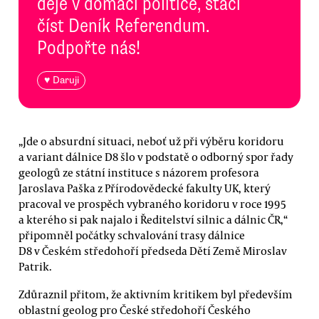
děje v domácí politice, stačí
číst Deník Referendum.
Podpořte nás!
♥ Daruji
„Jde o absurdní situaci, neboť už při výběru koridoru
a variant dálnice D8 šlo v podstatě o odborný spor řady
geologů ze státní instituce s názorem profesora
Jaroslava Paška z Přírodovědecké fakulty UK, který
pracoval ve prospěch vybraného koridoru v roce 1995
a kterého si pak najalo i Ředitelství silnic a dálnic ČR,“
připomněl počátky schvalování trasy dálnice
D8 v Českém středohoří předseda Dětí Země Miroslav
Patrik.
Zdůraznil přitom, že aktivním kritikem byl především
oblastní geolog pro České středohoří Českého