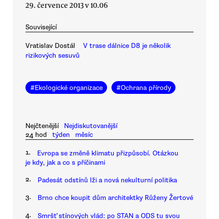
29. července 2013 v 10.06
Související
Vratislav Dostál
V trase dálnice D8 je několik
rizikových sesuvů
#
Ekologické organizace
#
Ochrana přírody
Nejčtenější
Nejdiskutovanější
24 hod
týden
měsíc
1.
Evropa se změně klimatu přizpůsobí. Otázkou
je kdy, jak a co s příčinami
2.
Padesát odstínů lži a nová nekulturní politika
3.
Brno chce koupit dům architektky Růženy Žertové
4.
Smršť stínových vlád: po STAN a ODS tu svou