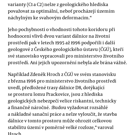
varianty (C1 a C2) nelze z geologického hlediska
považovat za optimální, neboť procházejí územím
náchylným ke svahovým deformacím.“
Jeho pochybnosti o vhodnosti tohoto koridoru při
hodnocení vlivů dvou variant dálnice na životní
prostředí pak v letech 1995 až 1996 podpořili i další
geologové z Českého geologického ústavu (ČGÚ), kteří
své stanovisko vypracovali pro ministerstvo životního
prostředí. Ani jejich upozornění nebyla ale brána vážně.
Například Zdeněk Hroch z ČGÚ ve svém stanovisku
z března 1996 pro ministerstvo životního prostředí
uvedl, předložené trasy dálnice D8, dotýkající
se prostoru lomu Prackovice, jsou z hlediska
geologických nebezpečí velice riskantní, technicky
a finančně náročné. :Budou vyžadovat rozsáhlé
a nákladné sanační práce a nelze vyloučit, že stavba
dálnice v tomto prostoru může ohrozit celkovou
stabilitu území v poměrně velké rozloze,“ varoval
Hroch.