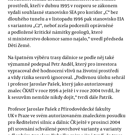
prostředí, kteří v dubnu 1995 v rozporu se zákonem
vydali souhlasné stanovisko SEA pro koridor „C“ bez
dlouhého tunelu a v listopadu 1996 pak stanovisko EIA
s variantou „C2“, neboť zcela podcenili oprávněné
a podložené kritické námitky geologů, které
si ministerstvo dokonce samo najalo,“ uvedl předseda
Dětí Země.
Na špatném výběru trasy dálnice se podle něj také
významně podepsal Petr Anděl, který pro investora
vypracoval dvě hodnocení vlivů na životní prostředí
a vždy rizika sesuvů ignoroval. „Podivnou úlohu sehrál
i profesor Jaroslav Pašek, který jako autorizovaný
znalec ČKAIT v roce 1996 a ještě i v roce 2004 tvrdil, že
k sesuvům nemůže nikdy dojít,“ tvrdí dále Patrik.
Profesor Jaroslav Pašek z Přírodovědecké fakulty
UK v Praze ve svém autorizovaném znaleckém posudku
pro Ředitelství silnic a dálnic ČR ještě v prosinci 2004
při srovnání schválené povrchové varianty a varianty