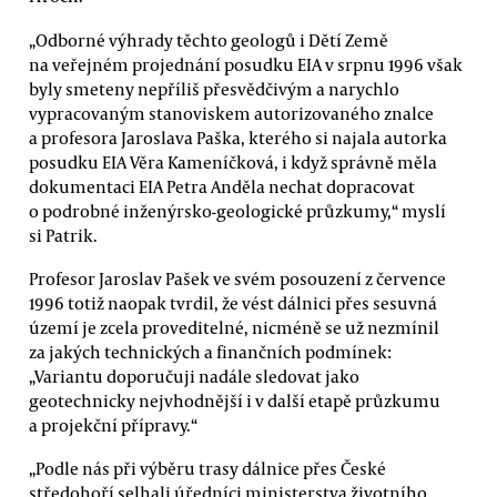
„Odborné výhrady těchto geologů i Dětí Země
na veřejném projednání posudku EIA v srpnu 1996 však
byly smeteny nepříliš přesvědčivým a narychlo
vypracovaným stanoviskem autorizovaného znalce
a profesora Jaroslava Paška, kterého si najala autorka
posudku EIA Věra Kameníčková, i když správně měla
dokumentaci EIA Petra Anděla nechat dopracovat
o podrobné inženýrsko-geologické průzkumy,“ myslí
si Patrik.
Profesor Jaroslav Pašek ve svém posouzení z července
1996 totiž naopak tvrdil, že vést dálnici přes sesuvná
území je zcela proveditelné, nicméně se už nezmínil
za jakých technických a finančních podmínek:
„Variantu doporučuji nadále sledovat jako
geotechnicky nejvhodnější i v další etapě průzkumu
a projekční přípravy.“
„Podle nás při výběru trasy dálnice přes České
středohoří selhali úředníci ministerstva životního