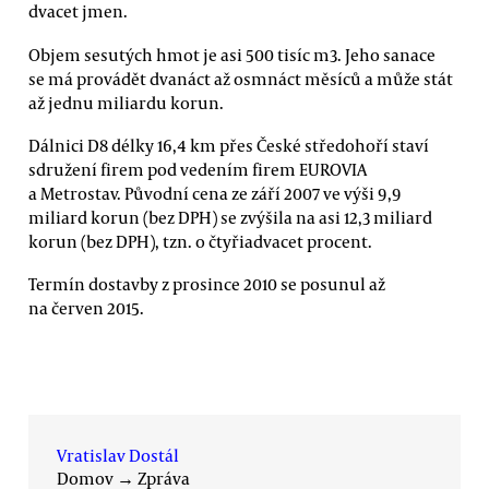
dvacet jmen.
Objem sesutých hmot je asi 500 tisíc m3. Jeho sanace
se má provádět dvanáct až osmnáct měsíců a může stát
až jednu miliardu korun.
Dálnici D8 délky 16,4 km přes České středohoří staví
sdružení firem pod vedením firem EUROVIA
a Metrostav. Původní cena ze září 2007 ve výši 9,9
miliard korun (bez DPH) se zvýšila na asi 12,3 miliard
korun (bez DPH), tzn. o čtyřiadvacet procent.
Termín dostavby z prosince 2010 se posunul až
na červen 2015.
Vratislav Dostál
Domov
→
Zpráva