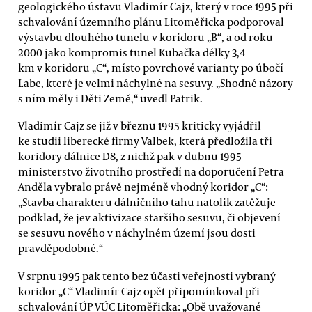
geologického ústavu Vladimír Cajz, který v roce 1995 při
schvalování územního plánu Litoměřicka podporoval
výstavbu dlouhého tunelu v koridoru „B“, a od roku
2000 jako kompromis tunel Kubačka délky 3,4
km v koridoru „C“, místo povrchové varianty po úbočí
Labe, které je velmi náchylné na sesuvy. „Shodné názory
s ním měly i Děti Země,“ uvedl Patrik.
Vladimír Cajz se již v březnu 1995 kriticky vyjádřil
ke studii liberecké firmy Valbek, která předložila tři
koridory dálnice D8, z nichž pak v dubnu 1995
ministerstvo životního prostředí na doporučení Petra
Anděla vybralo právě nejméně vhodný koridor „C“:
„Stavba charakteru dálničního tahu natolik zatěžuje
podklad, že jev aktivizace staršího sesuvu, či objevení
se sesuvu nového v náchylném území jsou dosti
pravděpodobné.“
V srpnu 1995 pak tento bez účasti veřejnosti vybraný
koridor „C“ Vladimír Cajz opět připomínkoval při
schvalování ÚP VÚC Litoměřicka: „Obě uvažované