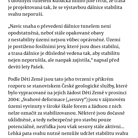
s dlouhým tunelem Kubačka mimo jiné tvrdí, že trasa
je projektovaná tak, že se výstavbou dálnice stabilita
svahu neporuší.
„Navíc snaha o převedení dálnice tunelem není
opodstatněná, neboť stále opakované obavy
z nestability území nejsou vůbec oprávněné. Území
je postiženo fosilními jevy, které jsou dnes stabilní,
a trasa dálnice je důsledně vedena tak, aby stabilitu
nejen neporušila, ale naopak zajistila,“ napsal před
devíti lety Pašek.
Podle Dětí Země jsou tato jeho tvrzení v příkrém
rozporu se stanoviskem České geologické služby, které
bylo vypracované na jejich žádost Dětí Země v prosinci
2004: „Svahové deformace („sesuvy“) jsou v zájmovém
území vyvinuty v široké škále forem a žádnou z nich
nelze označit za stabilizovanou. Některé jsou dočasně
uklidněné, a tedy nebezpečné pro stavbu pouze
potenciálně, nezřídka jsou však sesuvy stále aktivní...
Lehká pata svahu nutně nemůže udržet stabilitu svahu