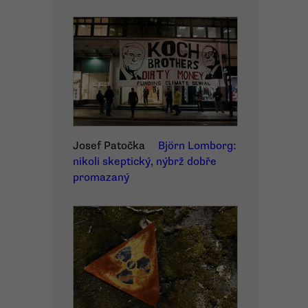
Josef Patočka
Björn Lomborg:
nikoli skeptický, nýbrž dobře
promazaný