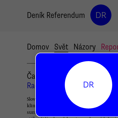
Deník Referendum
DR
Domov
Svět
Názory
Repo
Čas sa hrozivo míňa
DR
Radovan Geist
Slovenský šéfanalytik se měsíc před
klimakonferencí v Paříži zamýšlí nad vý
summitu a přibližuje, proč mají bohaté z