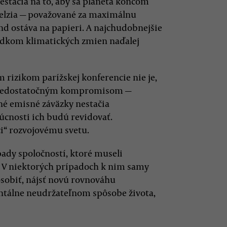
estačia na to, aby sa planéta koncom
 Celzia — považované za maximálnu
nd ostáva na papieri. A najchudobnejšie
sledkom klimatických zmien naďalej
 rizikom parížskej konferencie nie je,
ie nedostatočným kompromisom —
sné emisné záväzky nestačia
cnosti ich budú revidovať.
“ rozvojovému svetu.
ady spoločností, ktoré museli
 V niektorých prípadoch k nim samy
pôsobiť, nájsť novú rovnováhu
entálne neudržateľnom spôsobe života,