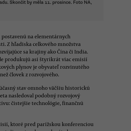
adu. Skončit by měla 11. prosince. Foto NA,
, postavenú na elementárnych
ti. Z hľadiska celkového množstva
víjajúce sa krajiny ako Čína či India.
le produkujú asi štyrikrát viac emisií
íkových plynov je obyvateľ rozvinutého
 než človek z rozvojového.
účasný stav omnoho väčšiu historickú
eta nasledoval podobný rozvojový
u: čistejšie technológie, finančnú
isií, ktoré pred parížskou konferenciou