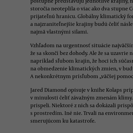
postupne predstavujú jednotlivé krajiny, n
storočia neoteplila o viac ako dva stupne
prijateľnú hranicu. Globálny klimatický fo
a najzraniteľnejšie krajiny budú čeliť ná
najmä vlastnými silami.
Vzhľadom na urgentnosť situácie najväčším
že sa skončí bez dohody. Ale že sa uzavr
napríklad sľubom krajín, že hoci ich súča
na obmedzenie klimatických zmien, v budú
A nekonkrétnym prísľubom „väčšej pomoci
Jared Diamond opisuje v knihe Kolaps príp
v minulosti čeliť závažným zmenám klímy.
prispeli. Niektoré z nich sa dokázali pris
s prostredím. Iné nie. Trvali na environm
smerujúcom ku katastrofe.