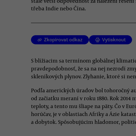
stále větší odpovědnost za nalezení řešení
třeba Indie nebo Čína.
Zkopírovat odkaz
Vytisknout
S blížiacim sa termínom globálnej klimatic
pravdepodobnosť, že sa na nej nezrodí z
skleníkových plynov. Zlyhanie, ktoré si n
Podľa amerických úradov bol tohoročný a
od začiatku meraní v roku 1880. Rok 201
teploty, a tento mu šliape na päty. Čo v E
horúčav, je v oblastiach Afriky a Ázie kat
a dobytok. Spôsobujúcim hladomor, politi