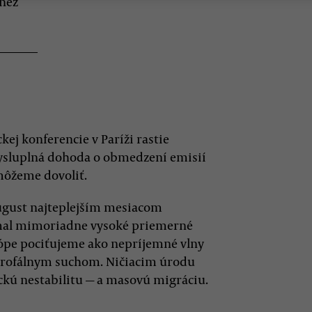
 než
kej konferencie v Paríži rastie
mysluplná dohoda o obmedzení emisií
emôžeme dovoliť.
ugust najteplejším mesiacom
4 mal mimoriadne vysoké priemerné
urópe pociťujeme ako nepríjemné vlny
astrofálnym suchom. Ničiacim úrodu
ckú nestabilitu — a masovú migráciu.