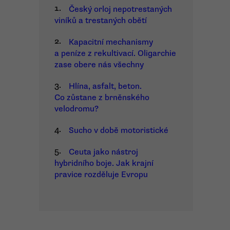
1.
Český orloj nepotrestaných
viníků a trestaných obětí
2.
Kapacitní mechanismy
a peníze z rekultivací. Oligarchie
zase obere nás všechny
3.
Hlína, asfalt, beton.
Co zůstane z brněnského
velodromu?
4.
Sucho v době motoristické
5.
Ceuta jako nástroj
hybridního boje. Jak krajní
pravice rozděluje Evropu