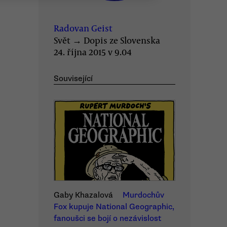
Radovan Geist
Svět
→
Dopis ze Slovenska
24. října 2015 v 9.04
Související
Gaby Khazalová
Murdochův
Fox kupuje National Geographic,
fanoušci se bojí o nezávislost