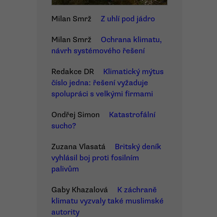
Milan Smrž
Z uhlí pod jádro
Milan Smrž
Ochrana klimatu,
návrh systémového řešení
Redakce DR
Klimatický mýtus
číslo jedna: řešení vyžaduje
spolupráci s velkými firmami
Ondřej Simon
Katastrofální
sucho?
Zuzana Vlasatá
Britský deník
vyhlásil boj proti fosilním
palivům
Gaby Khazalová
K záchraně
klimatu vyzvaly také muslimské
autority