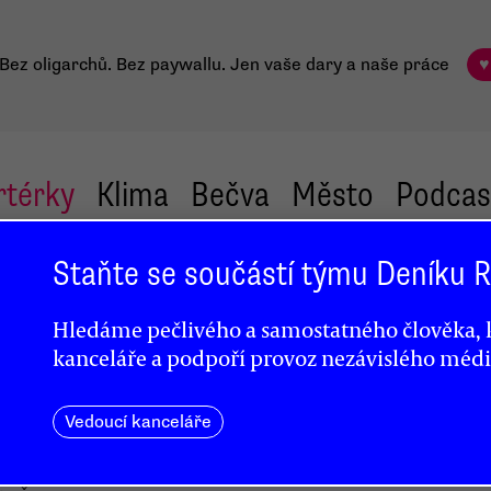
Bez oligarchů. Bez paywallu.
Jen vaše dary a naše práce
♥
rtérky
Klima
Bečva
Město
Podcas
Staňte se součástí týmu Deníku
Hledáme pečlivého a samostatného člověka, k
kanceláře a podpoří provoz nezávislého médi
Vedoucí kanceláře
znamem
emě