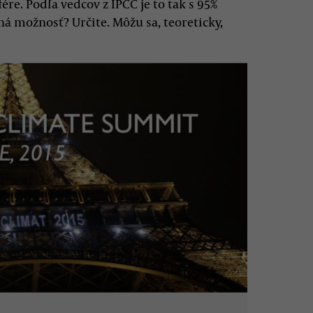
re. Podľa vedcov z IPCC je to tak s 95%
ná možnosť? Určite. Môžu sa, teoreticky,