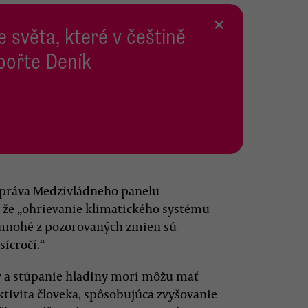
×
e světa, které v češtině
pořte Deník
 správa Medzivládneho panelu
, že „ohrievanie klimatického systému
a mnohé z pozorovaných zmien sú
sícročí.“
v a stúpanie hladiny morí môžu mať
aktivita človeka, spôsobujúca zvyšovanie