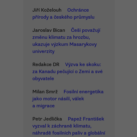
Jiří Koželouh
Ochránce
přírody a českého průmyslu
Jaroslav Bican
Češi považují
změnu klimatu za hrozbu,
ukazuje výzkum Masarykovy
univerzity
Redakce DR
Výzva ke skoku:
za Kanadu pečující o Zemi a své
obyvatele
Milan Smrž
Fosilní energetika
jako motor násilí, válek
a migrace
Petr Jedlička
Papež František
vyzval k záchraně klimatu,
náhradě fosilních paliv a globální