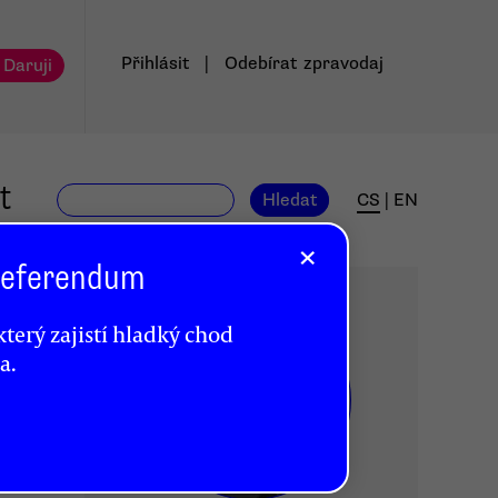
Přihlásit
|
Odebírat
zpravodaj
 Daruji
t
Hledat
CS
|
EN
×
 Referendum
terý zajistí hladký chod
a.