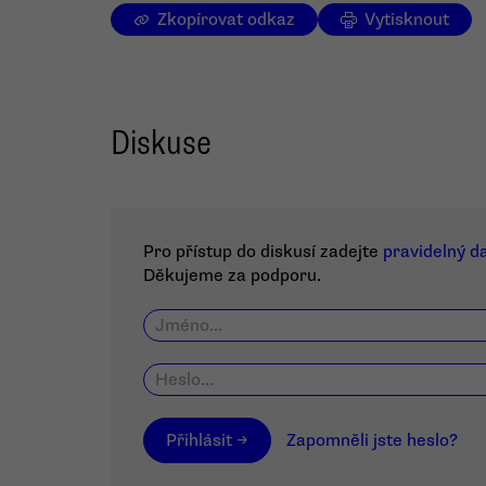
Zkopírovat odkaz
Vytisknout
Diskuse
Pro přístup do diskusí zadejte
pravidelný d
Děkujeme za podporu.
Přihlásit →
Zapomněli jste heslo?