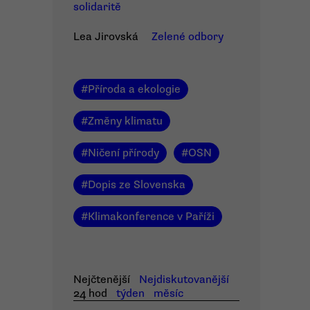
solidaritě
Lea Jirovská
Zelené odbory
#
Příroda a ekologie
#
Změny klimatu
#
Ničení přírody
#
OSN
#
Dopis ze Slovenska
#
Klimakonference v Paříži
Nejčtenější
Nejdiskutovanější
24 hod
týden
měsíc