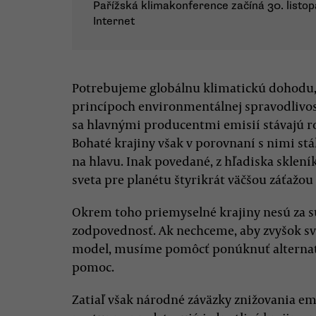
Pařížská klimakonference začíná 30. listop
Internet
Potrebujeme globálnu klimatickú dohodu
princípoch environmentálnej spravodlivos
sa hlavnými producentmi emisií stávajú roz
Bohaté krajiny však v porovnaní s nimi stá
na hlavu. Inak povedané, z hľadiska sklen
sveta pre planétu štyrikrát väčšou záťažou
Okrem toho priemyselné krajiny nesú za s
zodpovednosť. Ak nechceme, aby zvyšok sv
model, musíme pomôcť ponúknuť alternatív
pomoc.
Zatiaľ však národné záväzky znižovania em