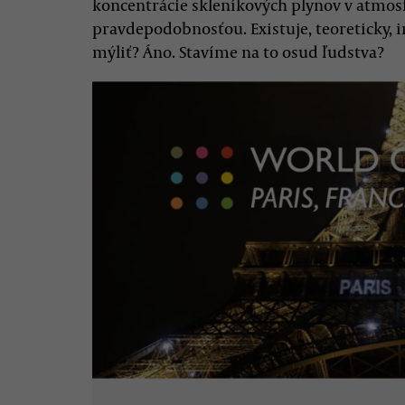
koncentrácie skleníkových plynov v atmosfé
pravdepodobnosťou. Existuje, teoreticky, i
mýliť? Áno. Stavíme na to osud ľudstva?