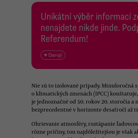
Unikátní výběr informací z
nenajdete nikde jinde. Pod
Referendum!
♥ Daruji
Nie sú to izolované prípady. Minuloročná
o klimatických zmenách (IPCC) konštatuje
je jednoznačné od 50. rokov 20. storočia 
bezprecedentné v horizonte desaťročí až ti
Ohrievanie atmosféry, roztápanie ľadovco
rôzne príčiny, tou najdôležitejšou je však 